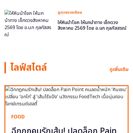
ดูดวงรายเดือน
ให้หินนำโชค ให้นกนำทาง เช็กดวง
สิงหาคม 2569 โดย อ.นก กุลภัสสรณ์
ไลฟ์สไตล์
ดูเพิ่มเติม
FOOD
ฉีกกฎคนรักเส้น! ปลดล็อก Pain