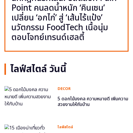
Point คนลดน้ำหนัก ‘คินเซน’
เปลี่ยน ‘อกไก่’ สู่ ‘เส้นไร้แป้ง’
นวัตกรรม FoodTech เนื้อนุ่ม
ตอบโจทย์เทรนด์เฮลตี้
ไลฟ์สไตล์ วันนี้
DECOR
5 ดอกไม้มงคล ความหมายดี เพิ่มความ
สวยงามให้กับบ้าน
ไลฟ์สไตล์