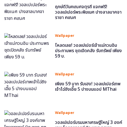
ฤกษ์ดีวันคเณศจตุรถี แจกฟรี!
วอลเปเปอร์พระพิฆเนศ ปางลาลบาคจา
ราชา คเณศ
Wallpaper
โหลดเลย! วอลเปเปอร์เจ้าแม่กวนอิม
ประทานพร ชุดเปิดคลัง รับทรัพย์ เพียง
59 บ.
Wallpaper
เพียง 59 บาท รับเฮง! วอลเปเปอร์เทพ
เจ้าไฉ่ซิงเอี๊ย 5 ปางบนแอป MThai
Wallpaper
วอลเปเปอร์บรมมหาเศรษฐีใหญ่ 3 องค์