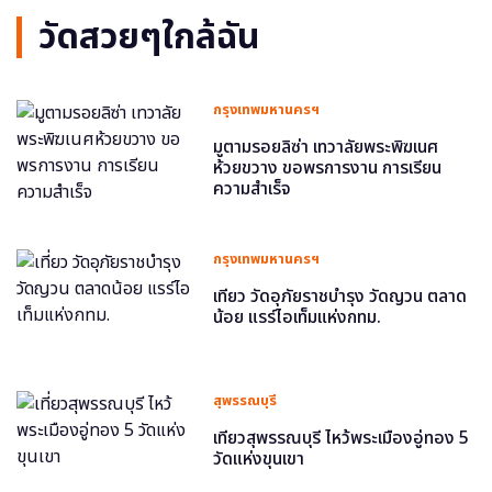
วัดสวยๆใกล้ฉัน
กรุงเทพมหานครฯ
มูตามรอยลิซ่า เทวาลัยพระพิฆเนศ
ห้วยขวาง ขอพรการงาน การเรียน
ความสำเร็จ
กรุงเทพมหานครฯ
เที่ยว วัดอุภัยราชบำรุง วัดญวน ตลาด
น้อย แรร์ไอเท็มแห่งกทม.
สุพรรณบุรี
เที่ยวสุพรรณบุรี ไหว้พระเมืองอู่ทอง 5
วัดแห่งขุนเขา