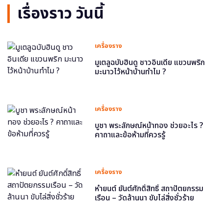
เรื่องราว วันนี้
เครื่องราง
มูเตลูฉบับฮินดู ชาวอินเดีย แขวนพริก
มะนาวไว้หน้าบ้านทำไม ?
เครื่องราง
บูชา พระลักษณ์หน้าทอง ช่วยอะไร ?
คาถาและข้อห้ามที่ควรรู้
เครื่องราง
หำยนต์ ยันต์ศักดิ์สิทธิ์ สถาปัตยกรรม
เรือน – วัดล้านนา ขับไล่สิ่งชั่วร้าย