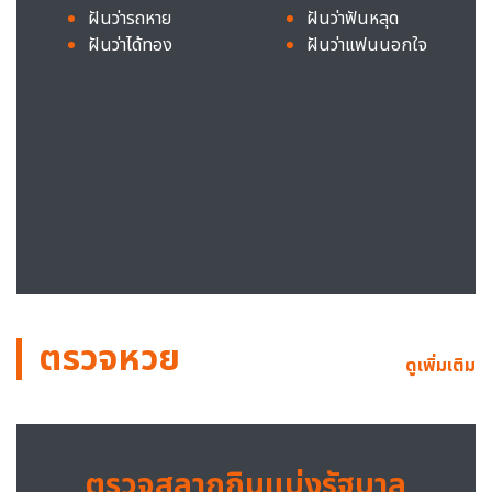
ฝันว่ารถหาย
ฝันว่าฟันหลุด
ฝันว่าได้ทอง
ฝันว่าแฟนนอกใจ
ตรวจหวย
ดูเพิ่มเติม
ตรวจสลากกินแบ่งรัฐบาล