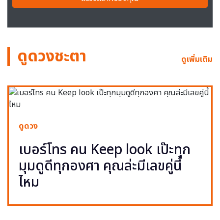
ดูดวงชะตา
ดูเพิ่มเติม
ดูดวง
เบอร์โทร คน Keep look เป๊ะทุก
มุมดูดีทุกองศา คุณล่ะมีเลขคู่นี้
ไหม