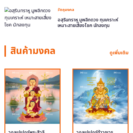
วัตถุมงคล
อสุรินทราหู มูพลิกดวง ทุบเคราะห์
เหมาะสายเสี่ยงโชค นักลงทุน
สินค้ามงคล
ดูเพิ่มเติม
วอลเปเปอร์พระสีวลี
วอลเปเปอร์ท้าวกุเวร