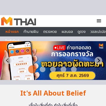
Skip to content
menu
หน้าแรก
ทำนายฝัน
ตรวจหวย
ผลบอล
ดูดวง
วอลเปเปอร
ไลฟ์สไตล์
It's All About Belief
เชื่อในสิ่งที่ทำ ทำในสิ่งที่เชื่อ