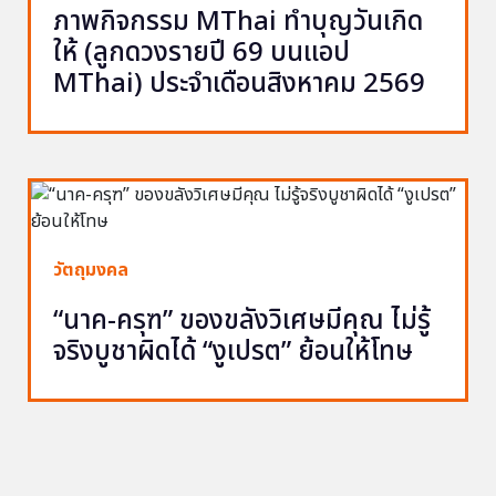
ภาพกิจกรรม MThai ทำบุญวันเกิด
ให้ (ลูกดวงรายปี 69 บนแอป
MThai) ประจำเดือนสิงหาคม 2569
วัตถุมงคล
“นาค-ครุฑ” ของขลังวิเศษมีคุณ ไม่รู้
จริงบูชาผิดได้ “งูเปรต” ย้อนให้โทษ