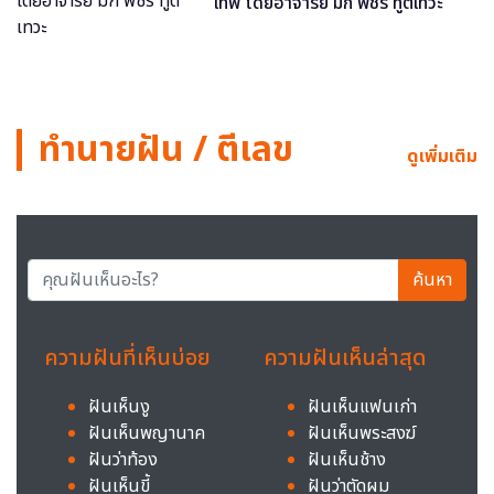
เทพ โดยอาจารย์ มิก พชร ทูตเทวะ
ทำนายฝัน / ตีเลข
ดูเพิ่มเติม
ค้นหา
ความฝันที่เห็นบ่อย
ความฝันเห็นล่าสุด
ฝันเห็นงู
ฝันเห็นแฟนเก่า
ฝันเห็นพญานาค
ฝันเห็นพระสงฆ์
ฝันว่าท้อง
ฝันเห็นช้าง
ฝันเห็นขี้
ฝันว่าตัดผม