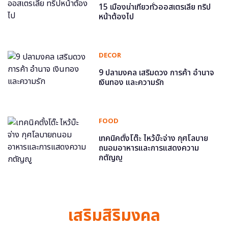
15 เมืองน่าเที่ยวทั่วออสเตรเลีย ทริป
หน้าต้องไป
DECOR
9 ปลามงคล เสริมดวง การค้า อำนาจ
เงินทอง และความรัก
FOOD
เทคนิคตั้งโต๊ะ ไหว้บ๊ะจ่าง กุศโลบาย
ถนอมอาหารและการแสดงความ
กตัญญู
เสริมสิริมงคล