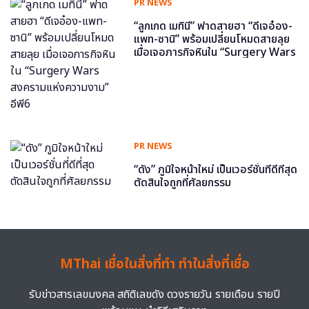
PR NEWS
“ลูกเกด เมทินี” ฟาดสายฮา “ดีเจอ๋อง-
แพท-ซานิ” พร้อมเปลี่ยนโหมดสายลุย
เมื่อเจอภารกิจหินใน “Surgery Wars
สงครามแห่งความงาม” อีพี6
PR NEWS
“ดัง” ภูมิใจหน้าใหม่ เป็นเวอร์ชั่นที่ดีที่สุด
ตัดสินใจถูกที่ศัลยกรรม
MThai เชื่อในสิ่งที่ทำ ทำในสิ่งที่เชื่อ
รับข่าวสารเลขมงคล สถิติเลขดัง ดวงรายวัน รายเดือน รายปี