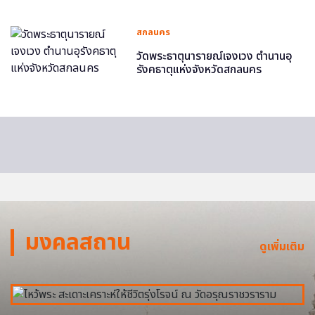
สกลนคร
วัดพระธาตุนารายณ์เจงเวง ตำนานอุ
รังคธาตุแห่งจังหวัดสกลนคร
มงคลสถาน
ดูเพิ่มเติม