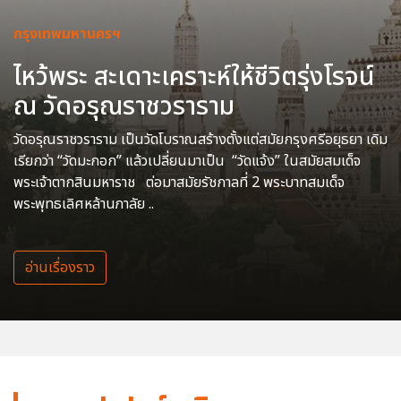
กรุงเทพมหานครฯ
ไหว้พระ สะเดาะเคราะห์ให้ชีวิตรุ่งโรจน์
ณ วัดอรุณราชวราราม
วัดอรุณราชวราราม เป็นวัดโบราณสร้างตั้งแต่สมัยกรุงศรีอยุธยา เดิม
เรียกว่า “วัดมะกอก” แล้วเปลี่ยนมาเป็น “วัดแจ้ง” ในสมัยสมเด็จ
พระเจ้าตากสินมหาราช ต่อมาสมัยรัชกาลที่ 2 พระบาทสมเด็จ
พระพุทธเลิศหล้านภาลัย ..
อ่านเรื่องราว