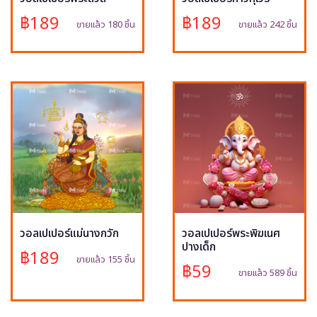
฿189
฿189
ขายแล้ว 180 ชิ้น
ขายแล้ว 242 ชิ้น
วอลเปเปอร์แม่นางกวัก
วอลเปเปอร์พระพิฆเนศ
ปางเด็ก
฿189
ขายแล้ว 155 ชิ้น
฿59
ขายแล้ว 589 ชิ้น