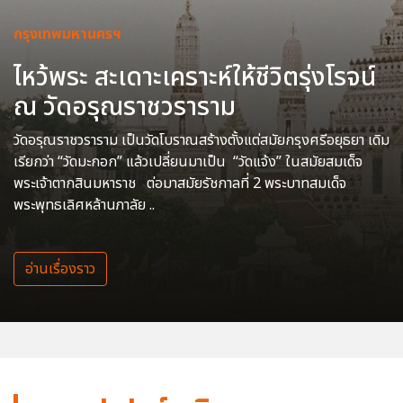
กรุงเทพมหานครฯ
ไหว้พระ สะเดาะเคราะห์ให้ชีวิตรุ่งโรจน์
ณ วัดอรุณราชวราราม
วัดอรุณราชวราราม เป็นวัดโบราณสร้างตั้งแต่สมัยกรุงศรีอยุธยา เดิม
เรียกว่า “วัดมะกอก” แล้วเปลี่ยนมาเป็น “วัดแจ้ง” ในสมัยสมเด็จ
พระเจ้าตากสินมหาราช ต่อมาสมัยรัชกาลที่ 2 พระบาทสมเด็จ
พระพุทธเลิศหล้านภาลัย ..
อ่านเรื่องราว