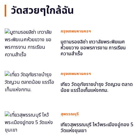
วัดสวยๆใกล้ฉัน
กรุงเทพมหานครฯ
มูตามรอยลิซ่า เทวาลัยพระพิฆเนศ
ห้วยขวาง ขอพรการงาน การเรียน
ความสำเร็จ
กรุงเทพมหานครฯ
เที่ยว วัดอุภัยราชบำรุง วัดญวน ตลาด
น้อย แรร์ไอเท็มแห่งกทม.
สุพรรณบุรี
เที่ยวสุพรรณบุรี ไหว้พระเมืองอู่ทอง 5
วัดแห่งขุนเขา