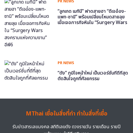
PR NEWS
“ลูกเกด เมทินี” ฟาดสายฮา “ดีเจอ๋อง-
แพท-ซานิ” พร้อมเปลี่ยนโหมดสายลุย
เมื่อเจอภารกิจหินใน “Surgery Wars
สงครามแห่งความงาม” อีพี6
PR NEWS
“ดัง” ภูมิใจหน้าใหม่ เป็นเวอร์ชั่นที่ดีที่สุด
ตัดสินใจถูกที่ศัลยกรรม
MThai เชื่อในสิ่งที่ทำ ทำในสิ่งที่เชื่อ
รับข่าวสารเลขมงคล สถิติเลขดัง ดวงรายวัน รายเดือน รายปี