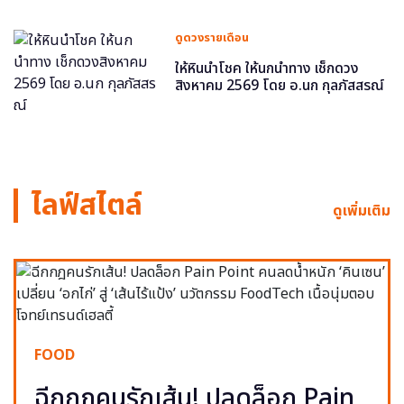
ดูดวงรายเดือน
ให้หินนำโชค ให้นกนำทาง เช็กดวง
สิงหาคม 2569 โดย อ.นก กุลภัสสรณ์
ไลฟ์สไตล์
ดูเพิ่มเติม
FOOD
ฉีกกฎคนรักเส้น! ปลดล็อก Pain