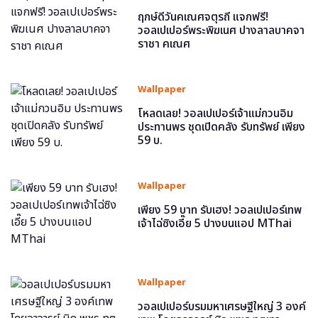
ฤกษ์ดีวันคเณศจตุรถี แจกฟรี!
วอลเปเปอร์พระพิฆเนศ ปางลาลบาคจา
ราชา คเณศ
Wallpaper
โหลดเลย! วอลเปเปอร์เจ้าแม่กวนอิม
ประทานพร ชุดเปิดคลัง รับทรัพย์ เพียง
59 บ.
Wallpaper
เพียง 59 บาท รับเฮง! วอลเปเปอร์เทพ
เจ้าไฉ่ซิงเอี๊ย 5 ปางบนแอป MThai
Wallpaper
วอลเปเปอร์บรมมหาเศรษฐีใหญ่ 3 องค์