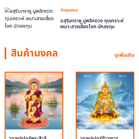
วัตถุมงคล
อสุรินทราหู มูพลิกดวง ทุบเคราะห์
เหมาะสายเสี่ยงโชค นักลงทุน
สินค้ามงคล
ดูเพิ่มเติม
วอลเปเปอร์พระสีวลี
วอลเปเปอร์ท้าวกุเวร