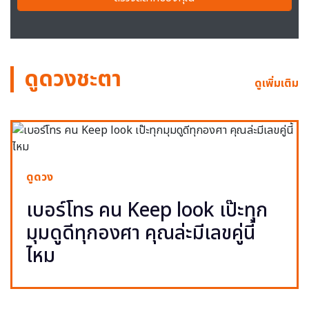
ดูดวงชะตา
ดูเพิ่มเติม
ดูดวง
เบอร์โทร คน Keep look เป๊ะทุก
มุมดูดีทุกองศา คุณล่ะมีเลขคู่นี้
ไหม