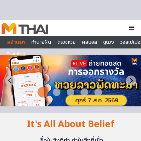
Skip to content
menu
หน้าแรก
ทำนายฝัน
ตรวจหวย
ผลบอล
ดูดวง
วอลเปเปอร
ไลฟ์สไตล์
It's All About Belief
เชื่อในสิ่งที่ทำ ทำในสิ่งที่เชื่อ