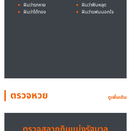
ฝันว่ารถหาย
ฝันว่าฟันหลุด
ฝันว่าได้ทอง
ฝันว่าแฟนนอกใจ
ตรวจหวย
ดูเพิ่มเติม
ตรวจสลากกินแบ่งรัฐบาล