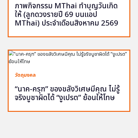
ภาพกิจกรรม MThai ทำบุญวันเกิด
ให้ (ลูกดวงรายปี 69 บนแอป
MThai) ประจำเดือนสิงหาคม 2569
วัตถุมงคล
“นาค-ครุฑ” ของขลังวิเศษมีคุณ ไม่รู้
จริงบูชาผิดได้ “งูเปรต” ย้อนให้โทษ