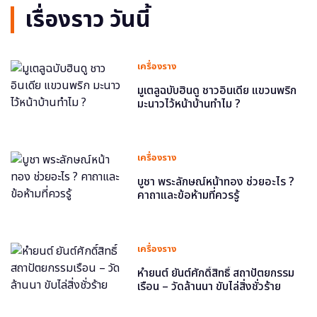
เรื่องราว วันนี้
เครื่องราง
มูเตลูฉบับฮินดู ชาวอินเดีย แขวนพริก
มะนาวไว้หน้าบ้านทำไม ?
เครื่องราง
บูชา พระลักษณ์หน้าทอง ช่วยอะไร ?
คาถาและข้อห้ามที่ควรรู้
เครื่องราง
หำยนต์ ยันต์ศักดิ์สิทธิ์ สถาปัตยกรรม
เรือน – วัดล้านนา ขับไล่สิ่งชั่วร้าย