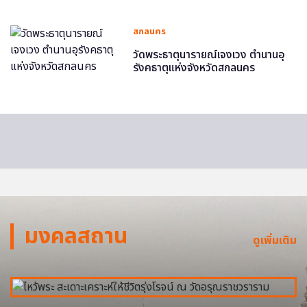
สกลนคร
วัดพระธาตุนารายณ์เจงเวง ตำนานอุ
รังคธาตุแห่งจังหวัดสกลนคร
มงคลสถาน
ดูเพิ่มเติม