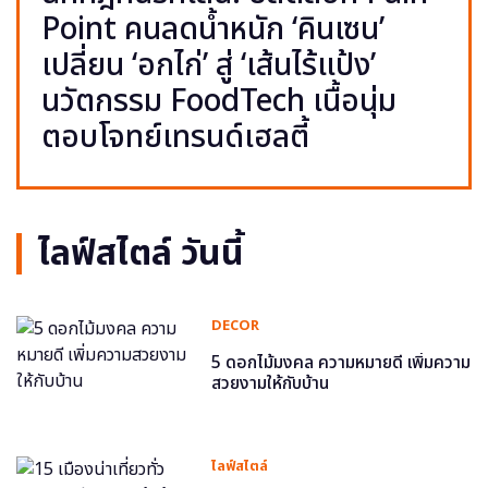
Point คนลดน้ำหนัก ‘คินเซน’
เปลี่ยน ‘อกไก่’ สู่ ‘เส้นไร้แป้ง’
นวัตกรรม FoodTech เนื้อนุ่ม
ตอบโจทย์เทรนด์เฮลตี้
ไลฟ์สไตล์ วันนี้
DECOR
5 ดอกไม้มงคล ความหมายดี เพิ่มความ
สวยงามให้กับบ้าน
ไลฟ์สไตล์