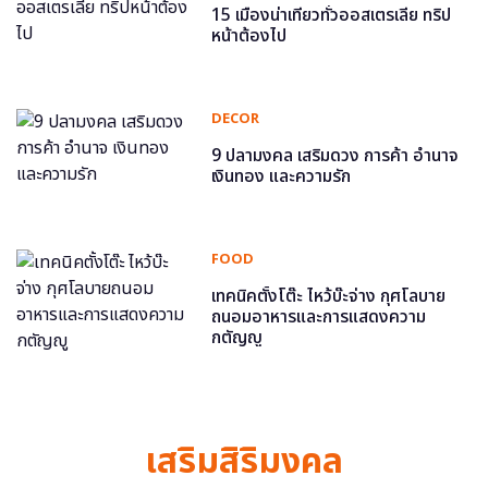
15 เมืองน่าเที่ยวทั่วออสเตรเลีย ทริป
หน้าต้องไป
DECOR
9 ปลามงคล เสริมดวง การค้า อำนาจ
เงินทอง และความรัก
FOOD
เทคนิคตั้งโต๊ะ ไหว้บ๊ะจ่าง กุศโลบาย
ถนอมอาหารและการแสดงความ
กตัญญู
เสริมสิริมงคล