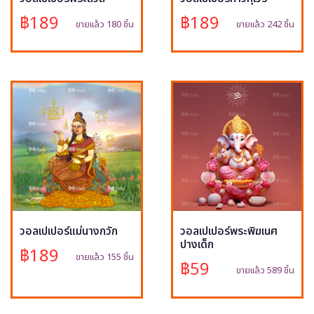
฿189
฿189
ขายแล้ว 180 ชิ้น
ขายแล้ว 242 ชิ้น
วอลเปเปอร์แม่นางกวัก
วอลเปเปอร์พระพิฆเนศ
ปางเด็ก
฿189
ขายแล้ว 155 ชิ้น
฿59
ขายแล้ว 589 ชิ้น