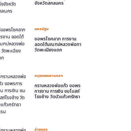
จังหวัดสกลนคร
นครปฐม
ขอพรโชคลาภ การงาน
ลอดใต้มณฑปหลวงพ่อทา
วัดพะเนียงแตก
กรุงเทพมหานครฯ
กราบหลวงพ่อแก้ว ขอพร
การงาน การเงิน ชมโบสถ์
โรงช้าง วัดบัวแก้วศรัทธา
ธรรม
อ่างทอง