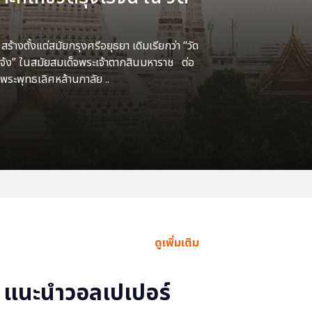
้างตั้งแต่สมัยกรุงศรีอยุธยา เดิมเรียกว่า “วัด
แจ้ง” ในสมัยสมเด็จพระเจ้าตากสินมหาราช ต่อ
พระพุทธเลิศหล้านภาลัย ..
ดูเพิ่มเติม
แนะนำวอลเปเปอร์