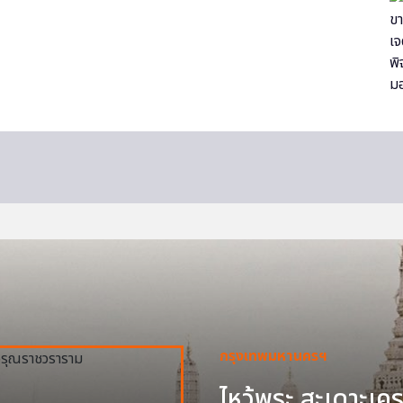
กรุงเทพมหานครฯ
ไหว้พระ สะเดาะเครา