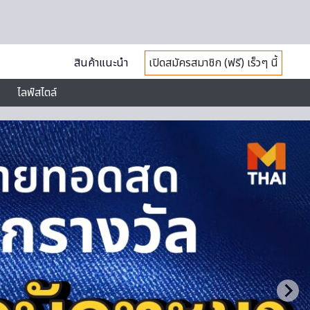
สินค้าแนะนำ
เปิดสมัครสมาชิก (ฟรี) เร็วๆ นี้
ไลฟ์สไตล์