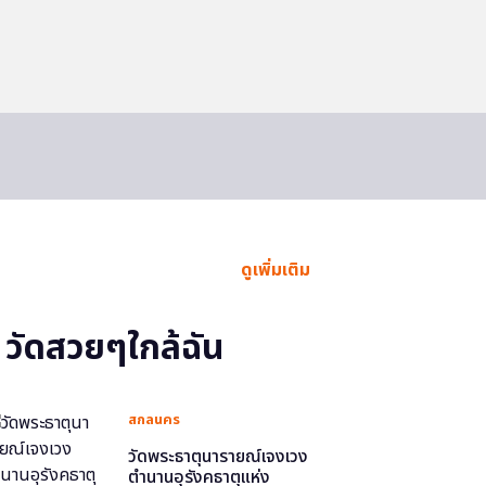
ดูเพิ่มเติม
วัดสวยๆใกล้ฉัน
สกลนคร
วัดพระธาตุนารายณ์เจงเวง
ตำนานอุรังคธาตุแห่ง