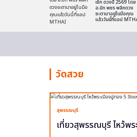
เช็ก ดวงปี 2569 โดย
อ.มิก พชร พลิกดวง
ชะตามาอยู่ในมือคุณ
แล้ววันนี้ที่แอป MTH
วัดสวย
สุพรรณบุรี
เที่ยวสุพรรณบุรี ไหว้พร