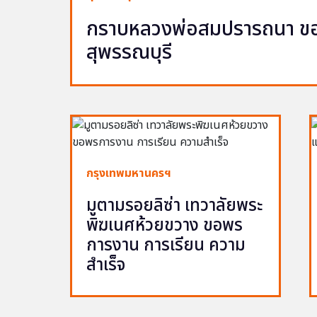
กราบหลวงพ่อสมปรารถนา ขอพ
สุพรรณบุรี
กรุงเทพมหานครฯ
มูตามรอยลิซ่า เทวาลัยพระ
พิฆเนศห้วยขวาง ขอพร
การงาน การเรียน ความ
สำเร็จ