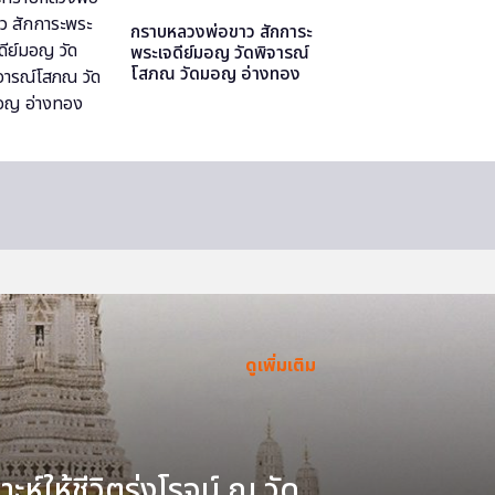
กราบหลวงพ่อขาว สักการะ
พระเจดีย์มอญ วัดพิจารณ์
โสภณ วัดมอญ อ่างทอง
ดูเพิ่มเติม
ะห์ให้ชีวิตรุ่งโรจน์ ณ วัด