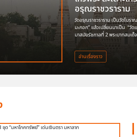
อรุณราชวราราม
วัดอรุณราชวราราม เป็นวัดโบราณสร
มะกอก” แล้วเปลี่ยนมาเป็น “วัด
มาสมัยรัชกาลที่ 2 พระบาทสมเด็จ
อ่านเรื่องราว
ง