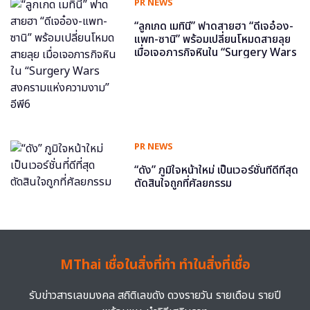
PR NEWS
“ลูกเกด เมทินี” ฟาดสายฮา “ดีเจอ๋อง-
แพท-ซานิ” พร้อมเปลี่ยนโหมดสายลุย
เมื่อเจอภารกิจหินใน “Surgery Wars
สงครามแห่งความงาม” อีพี6
PR NEWS
“ดัง” ภูมิใจหน้าใหม่ เป็นเวอร์ชั่นที่ดีที่สุด
ตัดสินใจถูกที่ศัลยกรรม
MThai เชื่อในสิ่งที่ทำ ทำในสิ่งที่เชื่อ
รับข่าวสารเลขมงคล สถิติเลขดัง ดวงรายวัน รายเดือน รายปี