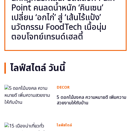
Point คนลดน้ำหนัก ‘คินเซน’
เปลี่ยน ‘อกไก่’ สู่ ‘เส้นไร้แป้ง’
นวัตกรรม FoodTech เนื้อนุ่ม
ตอบโจทย์เทรนด์เฮลตี้
ไลฟ์สไตล์ วันนี้
DECOR
5 ดอกไม้มงคล ความหมายดี เพิ่มความ
สวยงามให้กับบ้าน
ไลฟ์สไตล์