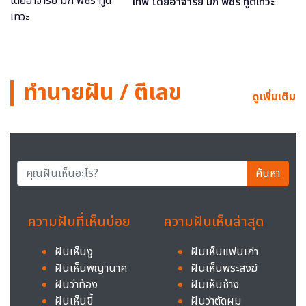
เทพ โดยอาจารย์ มิก พชร ทูตเทวะ
ทำนายฝัน / ตีเลข
ดูเพิ่มเติม
ค้นหา
ความฝันที่เห็นบ่อย
ความฝันเห็นล่าสุด
ฝันเห็นงู
ฝันเห็นแฟนเก่า
ฝันเห็นพญานาค
ฝันเห็นพระสงฆ์
ฝันว่าท้อง
ฝันเห็นช้าง
ฝันเห็นขี้
ฝันว่าตัดผม