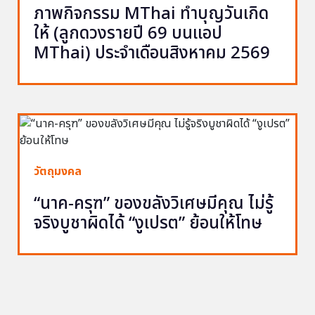
ภาพกิจกรรม MThai ทำบุญวันเกิด
ให้ (ลูกดวงรายปี 69 บนแอป
MThai) ประจำเดือนสิงหาคม 2569
วัตถุมงคล
“นาค-ครุฑ” ของขลังวิเศษมีคุณ ไม่รู้
จริงบูชาผิดได้ “งูเปรต” ย้อนให้โทษ