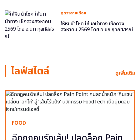
ดูดวงรายเดือน
ให้หินนำโชค ให้นกนำทาง เช็กดวง
สิงหาคม 2569 โดย อ.นก กุลภัสสรณ์
ไลฟ์สไตล์
ดูเพิ่มเติม
FOOD
ฉีกกฎคนรักเส้น! ปลดล็อก Pain