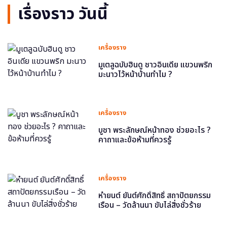
เรื่องราว วันนี้
เครื่องราง
มูเตลูฉบับฮินดู ชาวอินเดีย แขวนพริก
มะนาวไว้หน้าบ้านทำไม ?
เครื่องราง
บูชา พระลักษณ์หน้าทอง ช่วยอะไร ?
คาถาและข้อห้ามที่ควรรู้
เครื่องราง
หำยนต์ ยันต์ศักดิ์สิทธิ์ สถาปัตยกรรม
เรือน – วัดล้านนา ขับไล่สิ่งชั่วร้าย