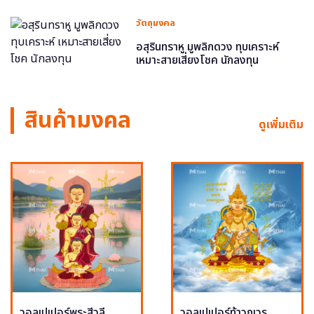
วัตถุมงคล
อสุรินทราหู มูพลิกดวง ทุบเคราะห์
เหมาะสายเสี่ยงโชค นักลงทุน
สินค้ามงคล
ดูเพิ่มเติม
วอลเปเปอร์พระสีวลี
วอลเปเปอร์ท้าวกุเวร