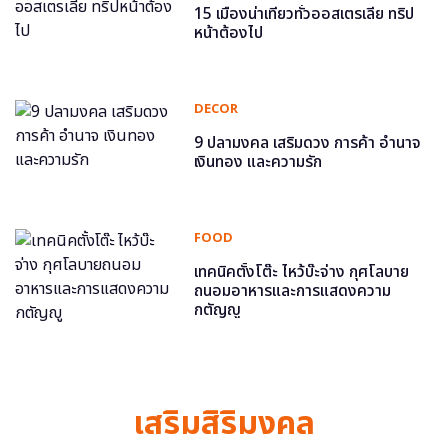
15 เมืองน่าเที่ยวทั่วออสเตรเลีย ทริป
หน้าต้องไป
DECOR
9 ปลามงคล เสริมดวง การค้า อำนาจ
เงินทอง และความรัก
FOOD
เทคนิคตั้งโต๊ะ ไหว้บ๊ะจ่าง กุศโลบาย
ถนอมอาหารและการแสดงความ
กตัญญู
เสริมสิริมงคล