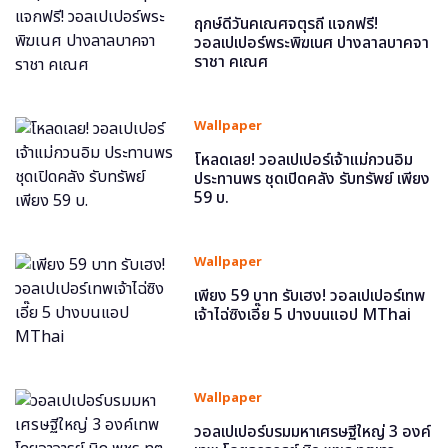
ฤกษ์ดีวันคเณศจตุรถี แจกฟรี!
วอลเปเปอร์พระพิฆเนศ ปางลาลบาคจา
ราชา คเณศ
Wallpaper
โหลดเลย! วอลเปเปอร์เจ้าแม่กวนอิม
ประทานพร ชุดเปิดคลัง รับทรัพย์ เพียง
59 บ.
Wallpaper
เพียง 59 บาท รับเฮง! วอลเปเปอร์เทพ
เจ้าไฉ่ซิงเอี๊ย 5 ปางบนแอป MThai
Wallpaper
วอลเปเปอร์บรมมหาเศรษฐีใหญ่ 3 องค์