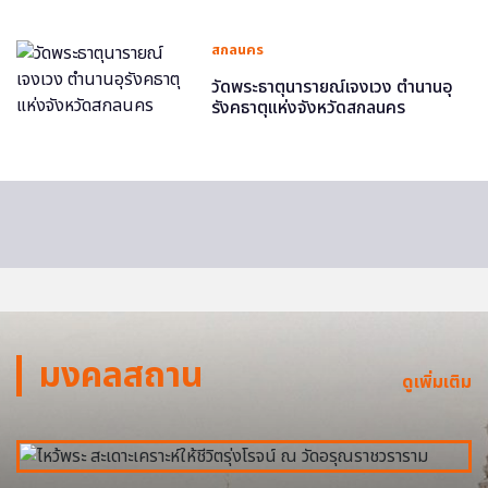
สกลนคร
วัดพระธาตุนารายณ์เจงเวง ตำนานอุ
รังคธาตุแห่งจังหวัดสกลนคร
มงคลสถาน
ดูเพิ่มเติม