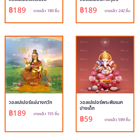
฿189
฿189
ขายแล้ว 180 ชิ้น
ขายแล้ว 242 ชิ้น
วอลเปเปอร์แม่นางกวัก
วอลเปเปอร์พระพิฆเนศ
ปางเด็ก
฿189
ขายแล้ว 155 ชิ้น
฿59
ขายแล้ว 589 ชิ้น