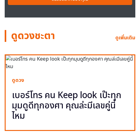
ดูดวงชะตา
ดูเพิ่มเติม
ดูดวง
เบอร์โทร คน Keep look เป๊ะทุก
มุมดูดีทุกองศา คุณล่ะมีเลขคู่นี้
ไหม