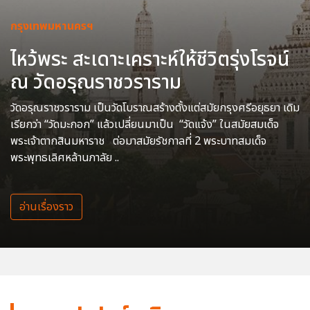
กรุงเทพมหานครฯ
ไหว้พระ สะเดาะเคราะห์ให้ชีวิตรุ่งโรจน์
ณ วัดอรุณราชวราราม
วัดอรุณราชวราราม เป็นวัดโบราณสร้างตั้งแต่สมัยกรุงศรีอยุธยา เดิม
เรียกว่า “วัดมะกอก” แล้วเปลี่ยนมาเป็น “วัดแจ้ง” ในสมัยสมเด็จ
พระเจ้าตากสินมหาราช ต่อมาสมัยรัชกาลที่ 2 พระบาทสมเด็จ
พระพุทธเลิศหล้านภาลัย ..
อ่านเรื่องราว