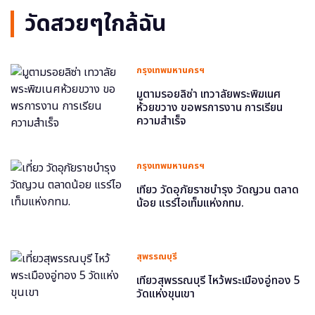
วัดสวยๆใกล้ฉัน
กรุงเทพมหานครฯ
มูตามรอยลิซ่า เทวาลัยพระพิฆเนศ
ห้วยขวาง ขอพรการงาน การเรียน
ความสำเร็จ
กรุงเทพมหานครฯ
เที่ยว วัดอุภัยราชบำรุง วัดญวน ตลาด
น้อย แรร์ไอเท็มแห่งกทม.
สุพรรณบุรี
เที่ยวสุพรรณบุรี ไหว้พระเมืองอู่ทอง 5
วัดแห่งขุนเขา