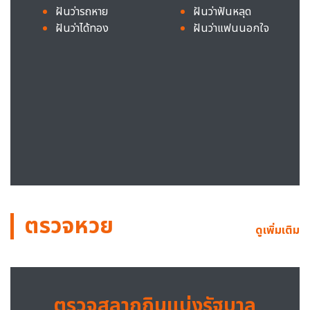
ฝันว่ารถหาย
ฝันว่าฟันหลุด
ฝันว่าได้ทอง
ฝันว่าแฟนนอกใจ
ตรวจหวย
ดูเพิ่มเติม
ตรวจสลากกินแบ่งรัฐบาล