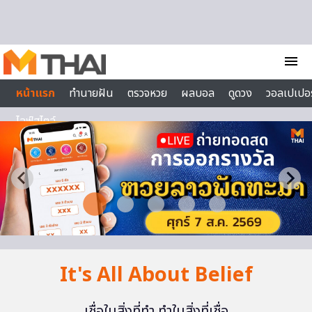
Skip to content
menu
หน้าแรก
ทำนายฝัน
ตรวจหวย
ผลบอล
ดูดวง
วอลเปเปอร
ไลฟ์สไตล์
It's All About Belief
เชื่อในสิ่งที่ทำ ทำในสิ่งที่เชื่อ