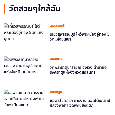
วัดสวยๆใกล้ฉัน
สุพรรณบุรี
เที่ยวสุพรรณบุรี ไหว้พระเมืองอู่ทอง 5
วัดแห่งขุนเขา
สกลนคร
วัดพระธาตุนารายณ์เจงเวง ตำนานอุ
รังคธาตุแห่งจังหวัดสกลนคร
นครปฐม
ขอพรโชคลาภ การงาน ลอดใต้มณฑป
หลวงพ่อทา วัดพะเนียงแตก