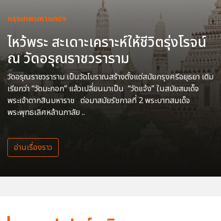
กรุงเทพมหานครฯ
ไหว้พระ สะเดาะเคราะห์ให้ชีวิตรุ่งโรจน์
ณ วัดอรุณราชวราราม
วัดอรุณราชวราราม เป็นวัดโบราณสร้างตั้งแต่สมัยกรุงศรีอยุธยา เดิม
เรียกว่า “วัดมะกอก” แล้วเปลี่ยนมาเป็น “วัดแจ้ง” ในสมัยสมเด็จ
พระเจ้าตากสินมหาราช ต่อมาสมัยรัชกาลที่ 2 พระบาทสมเด็จ
พระพุทธเลิศหล้านภาลัย ..
อ่านเรื่องราว