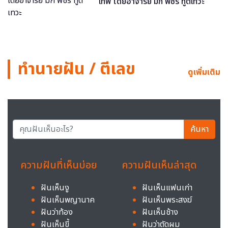
เทพ โดยอาจารย์ มิก พชร ทูตเทวะ
ทำนายฝัน / ตีเลข
ดูเพิ่มเติม
ค้นหา
ความฝันที่เห็นบ่อย
ความฝันเห็นล่าสุด
ฝันเห็นงู
ฝันเห็นแฟนเก่า
ฝันเห็นพญานาค
ฝันเห็นพระสงฆ์
ฝันว่าท้อง
ฝันเห็นช้าง
ฝันเห็นขี้
ฝันว่าตัดผม