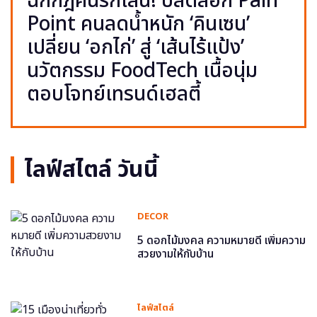
ฉีกกฎคนรักเส้น! ปลดล็อก Pain
Point คนลดน้ำหนัก ‘คินเซน’
เปลี่ยน ‘อกไก่’ สู่ ‘เส้นไร้แป้ง’
นวัตกรรม FoodTech เนื้อนุ่ม
ตอบโจทย์เทรนด์เฮลตี้
ไลฟ์สไตล์ วันนี้
DECOR
5 ดอกไม้มงคล ความหมายดี เพิ่มความ
สวยงามให้กับบ้าน
ไลฟ์สไตล์