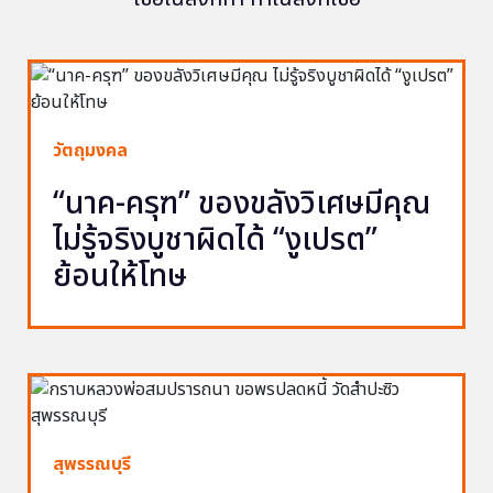
วัตถุมงคล
“นาค-ครุฑ” ของขลังวิเศษมีคุณ
ไม่รู้จริงบูชาผิดได้ “งูเปรต”
ย้อนให้โทษ
สุพรรณบุรี