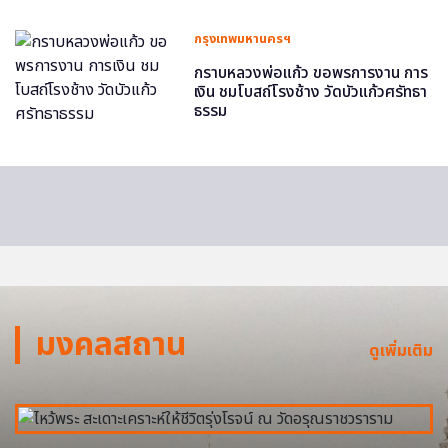
กรุงเทพมหานครฯ
กราบหลวงพ่อแก้ว ขอพรการงาน การ
เงิน ชมโบสถ์โรงช้าง วัดบัวแก้วศรัทธา
ธรรม
มงคลสถาน
ดูเพิ่มเติม