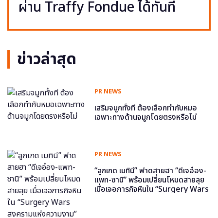
ผ่าน Traffy Fondue ได้ทันที
ข่าวล่าสุด
PR NEWS
เสริมจมูกทั้งที ต้องเลือกทำกับหมอ
เฉพาะทางด้านจมูกโดยตรงหรือไม่
PR NEWS
“ลูกเกด เมทินี” ฟาดสายฮา “ดีเจอ๋อง-
แพท-ซานิ” พร้อมเปลี่ยนโหมดสายลุย
เมื่อเจอภารกิจหินใน “Surgery Wars
สงครามแห่งความงาม” อีพี6