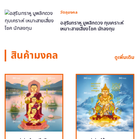
วัตถุมงคล
อสุรินทราหู มูพลิกดวง ทุบเคราะห์
เหมาะสายเสี่ยงโชค นักลงทุน
สินค้ามงคล
ดูเพิ่มเติม