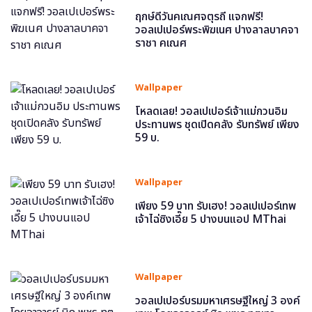
ฤกษ์ดีวันคเณศจตุรถี แจกฟรี!
วอลเปเปอร์พระพิฆเนศ ปางลาลบาคจา
ราชา คเณศ
Wallpaper
โหลดเลย! วอลเปเปอร์เจ้าแม่กวนอิม
ประทานพร ชุดเปิดคลัง รับทรัพย์ เพียง
59 บ.
Wallpaper
เพียง 59 บาท รับเฮง! วอลเปเปอร์เทพ
เจ้าไฉ่ซิงเอี๊ย 5 ปางบนแอป MThai
Wallpaper
วอลเปเปอร์บรมมหาเศรษฐีใหญ่ 3 องค์