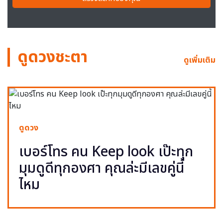
ดูดวงชะตา
ดูเพิ่มเติม
ดูดวง
เบอร์โทร คน Keep look เป๊ะทุก
มุมดูดีทุกองศา คุณล่ะมีเลขคู่นี้
ไหม