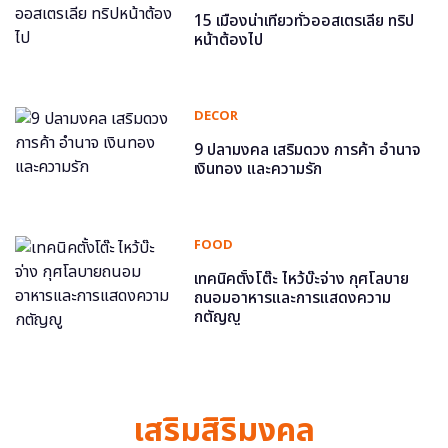
15 เมืองน่าเที่ยวทั่วออสเตรเลีย ทริป
หน้าต้องไป
DECOR
9 ปลามงคล เสริมดวง การค้า อำนาจ
เงินทอง และความรัก
FOOD
เทคนิคตั้งโต๊ะ ไหว้บ๊ะจ่าง กุศโลบาย
ถนอมอาหารและการแสดงความ
กตัญญู
เสริมสิริมงคล