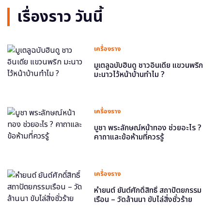
เรื่องราว วันนี้
เครื่องราง
มูเตลูฉบับฮินดู ชาวอินเดีย แขวนพริก
มะนาวไว้หน้าบ้านทำไม ?
เครื่องราง
บูชา พระลักษณ์หน้าทอง ช่วยอะไร ?
คาถาและข้อห้ามที่ควรรู้
เครื่องราง
หำยนต์ ยันต์ศักดิ์สิทธิ์ สถาปัตยกรรม
เรือน – วัดล้านนา ขับไล่สิ่งชั่วร้าย