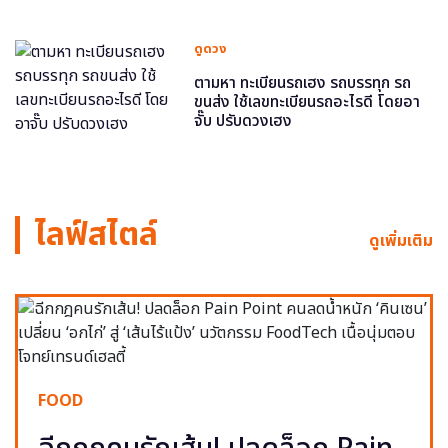
ดูดวง
ตามหา ทะเบียนรถเฮง รถบรรทุก รถ
ขนส่ง ใช้เลขทะเบียนรถอะไรดี โดยอา
จั๊บ ปรับดวงเฮง
ไลฟ์สไตล์
ดูเพิ่มเติม
FOOD