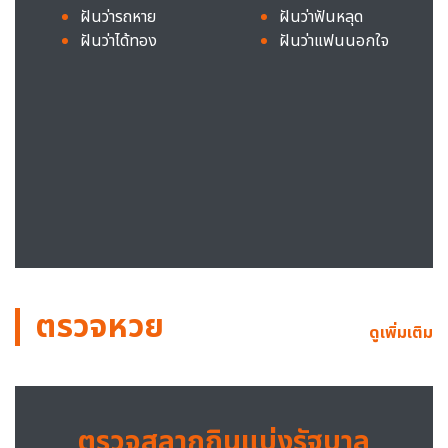
ฝันว่ารถหาย
ฝันว่าฟันหลุด
ฝันว่าได้ทอง
ฝันว่าแฟนนอกใจ
ตรวจหวย
ดูเพิ่มเติม
ตรวจสลากกินแบ่งรัฐบาล