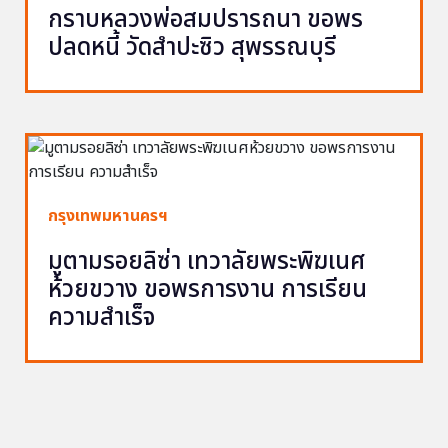
กราบหลวงพ่อสมปรารถนา ขอพร
ปลดหนี้ วัดสำปะซิว สุพรรณบุรี
กรุงเทพมหานครฯ
มูตามรอยลิซ่า เทวาลัยพระพิฆเนศ
ห้วยขวาง ขอพรการงาน การเรียน
ความสำเร็จ