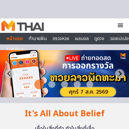
Skip to content
menu
หน้าแรก
ทำนายฝัน
ตรวจหวย
ผลบอล
ดูดวง
วอลเปเปอร
ไลฟ์สไตล์
It's All About Belief
เชื่อในสิ่งที่ทำ ทำในสิ่งที่เชื่อ