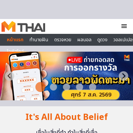
Skip to content
menu
หน้าแรก
ทำนายฝัน
ตรวจหวย
ผลบอล
ดูดวง
วอลเปเปอร
ไลฟ์สไตล์
It's All About Belief
เชื่อในสิ่งที่ทำ ทำในสิ่งที่เชื่อ