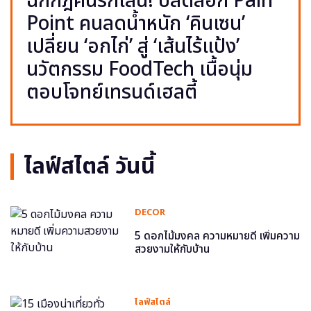
ฉีกกฎคนรักเส้น! ปลดล็อก Pain
Point คนลดน้ำหนัก ‘คินเซน’
เปลี่ยน ‘อกไก่’ สู่ ‘เส้นไร้แป้ง’
นวัตกรรม FoodTech เนื้อนุ่ม
ตอบโจทย์เทรนด์เฮลตี้
ไลฟ์สไตล์ วันนี้
DECOR
5 ดอกไม้มงคล ความหมายดี เพิ่มความ
สวยงามให้กับบ้าน
ไลฟ์สไตล์