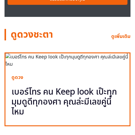
ดูดวงชะตา
ดูเพิ่มเติม
ดูดวง
เบอร์โทร คน Keep look เป๊ะทุก
มุมดูดีทุกองศา คุณล่ะมีเลขคู่นี้
ไหม