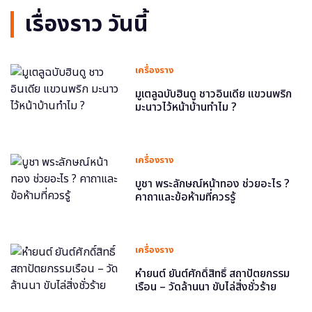
เรื่องราว วันนี้
เครื่องราง
มูเตลูฉบับฮินดู ชาวอินเดีย แขวนพริก
มะนาวไว้หน้าบ้านทำไม ?
เครื่องราง
บูชา พระลักษณ์หน้าทอง ช่วยอะไร ?
คาถาและข้อห้ามที่ควรรู้
เครื่องราง
หำยนต์ ยันต์ศักดิ์สิทธิ์ สถาปัตยกรรม
เรือน – วัดล้านนา ขับไล่สิ่งชั่วร้าย