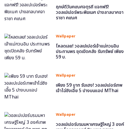
ฤกษ์ดีวันคเณศจตุรถี แจกฟรี!
วอลเปเปอร์พระพิฆเนศ ปางลาลบาคจา
ราชา คเณศ
Wallpaper
โหลดเลย! วอลเปเปอร์เจ้าแม่กวนอิม
ประทานพร ชุดเปิดคลัง รับทรัพย์ เพียง
59 บ.
Wallpaper
เพียง 59 บาท รับเฮง! วอลเปเปอร์เทพ
เจ้าไฉ่ซิงเอี๊ย 5 ปางบนแอป MThai
Wallpaper
วอลเปเปอร์บรมมหาเศรษฐีใหญ่ 3 องค์