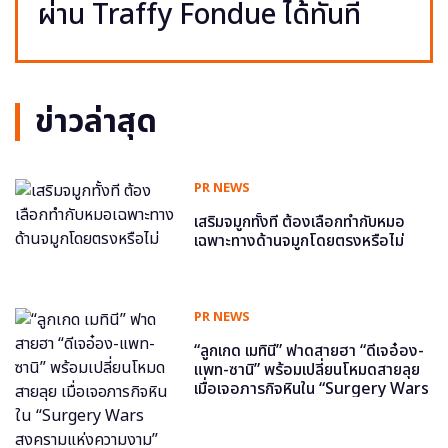
ผ่าน Traffy Fondue ได้ทันที
ข่าวล่าสุด
PR NEWS
เสริมจมูกทั้งที ต้องเลือกทำกับหมอ
เฉพาะทางด้านจมูกโดยตรงหรือไม่
PR NEWS
“ลูกเกด เมทินี” ฟาดสายฮา “ดีเจอ๋อง-
แพท-ซานิ” พร้อมเปลี่ยนโหมดสายลุย
เมื่อเจอภารกิจหินใน “Surgery Wars
สงครามแห่งความงาม” อีพี6