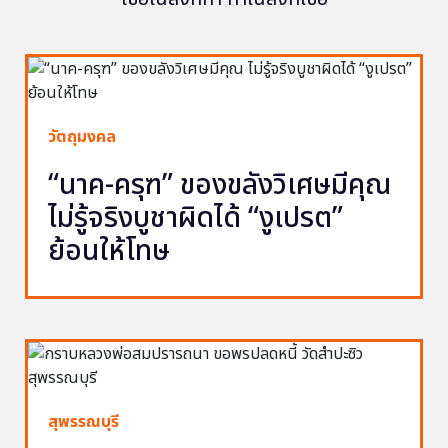
วัตถุมงคล
“นาค-ครุฑ” ของขลังวิเศษมีคุณ
ไม่รู้จริงบูชาผิดได้ “งูเปรต”
ย้อนให้โทษ
สุพรรณบุรี