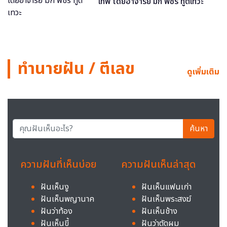
เทพ โดยอาจารย์ มิก พชร ทูตเทวะ
ทำนายฝัน / ตีเลข
ดูเพิ่มเติม
ค้นหา
ความฝันที่เห็นบ่อย
ความฝันเห็นล่าสุด
ฝันเห็นงู
ฝันเห็นแฟนเก่า
ฝันเห็นพญานาค
ฝันเห็นพระสงฆ์
ฝันว่าท้อง
ฝันเห็นช้าง
ฝันเห็นขี้
ฝันว่าตัดผม