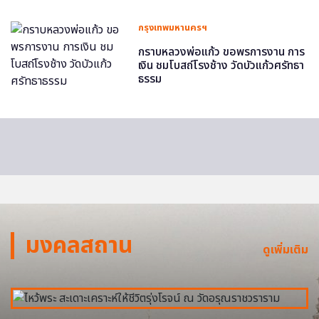
กรุงเทพมหานครฯ
กราบหลวงพ่อแก้ว ขอพรการงาน การ
เงิน ชมโบสถ์โรงช้าง วัดบัวแก้วศรัทธา
ธรรม
มงคลสถาน
ดูเพิ่มเติม