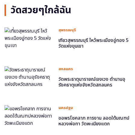
วัดสวยๆใกล้ฉัน
สุพรรณบุรี
เที่ยวสุพรรณบุรี ไหว้พระเมืองอู่ทอง 5
วัดแห่งขุนเขา
สกลนคร
วัดพระธาตุนารายณ์เจงเวง ตำนานอุ
รังคธาตุแห่งจังหวัดสกลนคร
นครปฐม
ขอพรโชคลาภ การงาน ลอดใต้มณฑป
หลวงพ่อทา วัดพะเนียงแตก