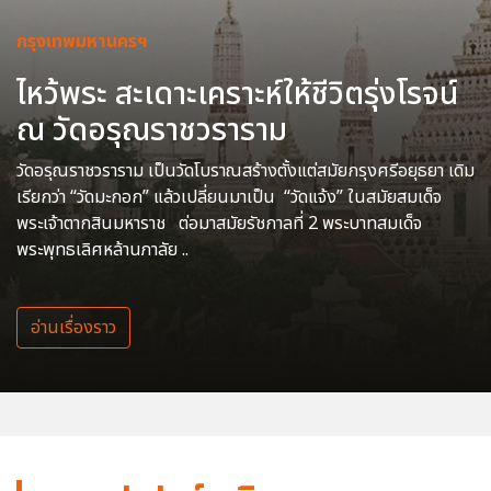
กรุงเทพมหานครฯ
ไหว้พระ สะเดาะเคราะห์ให้ชีวิตรุ่งโรจน์
ณ วัดอรุณราชวราราม
วัดอรุณราชวราราม เป็นวัดโบราณสร้างตั้งแต่สมัยกรุงศรีอยุธยา เดิม
เรียกว่า “วัดมะกอก” แล้วเปลี่ยนมาเป็น “วัดแจ้ง” ในสมัยสมเด็จ
พระเจ้าตากสินมหาราช ต่อมาสมัยรัชกาลที่ 2 พระบาทสมเด็จ
พระพุทธเลิศหล้านภาลัย ..
อ่านเรื่องราว