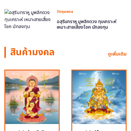
วัตถุมงคล
อสุรินทราหู มูพลิกดวง ทุบเคราะห์
เหมาะสายเสี่ยงโชค นักลงทุน
สินค้ามงคล
ดูเพิ่มเติม