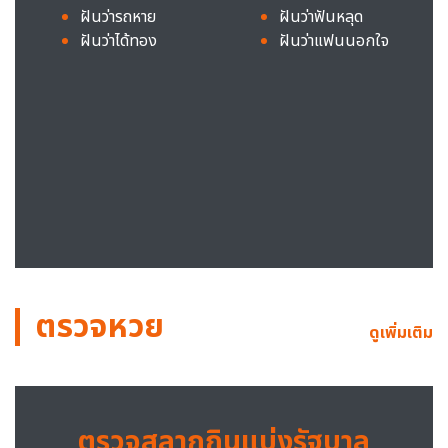
ฝันว่ารถหาย
ฝันว่าฟันหลุด
ฝันว่าได้ทอง
ฝันว่าแฟนนอกใจ
ตรวจหวย
ดูเพิ่มเติม
ตรวจสลากกินแบ่งรัฐบาล