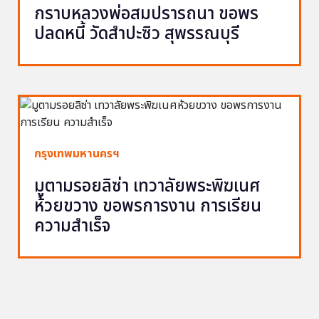
กราบหลวงพ่อสมปรารถนา ขอพร
ปลดหนี้ วัดสำปะซิว สุพรรณบุรี
กรุงเทพมหานครฯ
มูตามรอยลิซ่า เทวาลัยพระพิฆเนศ
ห้วยขวาง ขอพรการงาน การเรียน
ความสำเร็จ