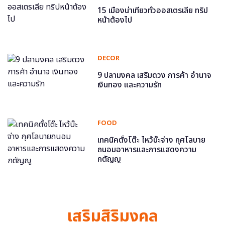
15 เมืองน่าเที่ยวทั่วออสเตรเลีย ทริป
หน้าต้องไป
DECOR
9 ปลามงคล เสริมดวง การค้า อำนาจ
เงินทอง และความรัก
FOOD
เทคนิคตั้งโต๊ะ ไหว้บ๊ะจ่าง กุศโลบาย
ถนอมอาหารและการแสดงความ
กตัญญู
เสริมสิริมงคล