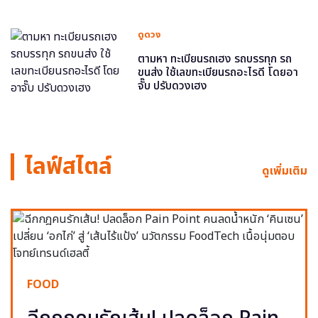
ดูดวง
ตามหา ทะเบียนรถเฮง รถบรรทุก รถ
ขนส่ง ใช้เลขทะเบียนรถอะไรดี โดยอา
จั๊บ ปรับดวงเฮง
ไลฟ์สไตล์
ดูเพิ่มเติม
FOOD