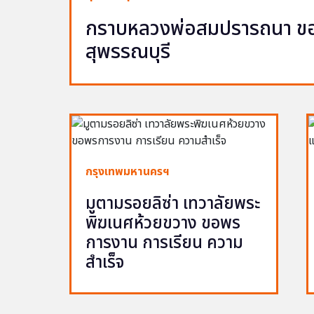
กราบหลวงพ่อสมปรารถนา ขอพ
สุพรรณบุรี
กรุงเทพมหานครฯ
มูตามรอยลิซ่า เทวาลัยพระ
พิฆเนศห้วยขวาง ขอพร
การงาน การเรียน ความ
สำเร็จ