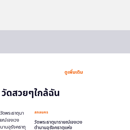
ดูเพิ่มเติม
วัดสวยๆใกล้ฉัน
สกลนคร
วัดพระธาตุนารายณ์เจงเวง
ตำนานอุรังคธาตุแห่ง