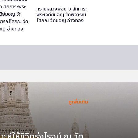
กราบหลวงพ่อขาว สักการะ
พระเจดีย์มอญ วัดพิจารณ์
โสภณ วัดมอญ อ่างทอง
ดูเพิ่มเติม
ะห์ให้ชีวิตรุ่งโรจน์ ณ วัด