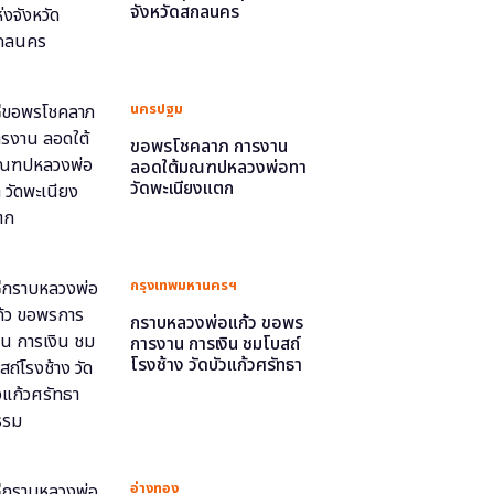
จังหวัดสกลนคร
นครปฐม
ขอพรโชคลาภ การงาน
ลอดใต้มณฑปหลวงพ่อทา
วัดพะเนียงแตก
กรุงเทพมหานครฯ
กราบหลวงพ่อแก้ว ขอพร
การงาน การเงิน ชมโบสถ์
โรงช้าง วัดบัวแก้วศรัทธา
ธรรม
อ่างทอง