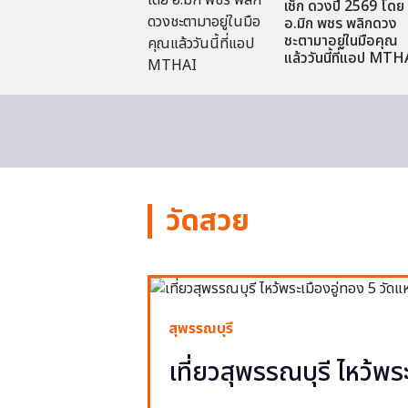
เช็ก ดวงปี 2569 โดย
อ.มิก พชร พลิกดวง
ชะตามาอยู่ในมือคุณ
แล้ววันนี้ที่แอป MTH
วัดสวย
สุพรรณบุรี
เที่ยวสุพรรณบุรี ไหว้พร