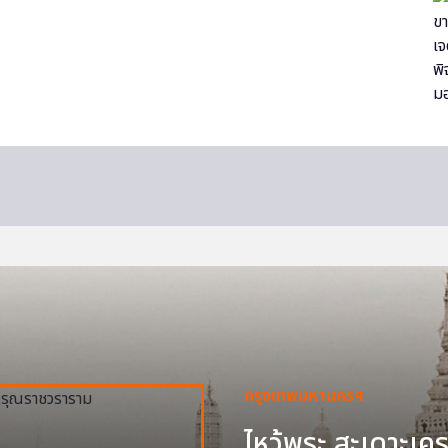
กรุงเทพมหานครฯ
ไหว้พระ สะเดาะเครา