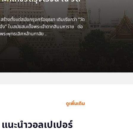
้างตั้งแต่สมัยกรุงศรีอยุธยา เดิมเรียกว่า “วัด
แจ้ง” ในสมัยสมเด็จพระเจ้าตากสินมหาราช ต่อ
พระพุทธเลิศหล้านภาลัย ..
ดูเพิ่มเติม
แนะนำวอลเปเปอร์