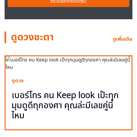
ตรวจสลากของคุณ
ดูดวงชะตา
ดูเพิ่มเติม
ดูดวง
เบอร์โทร คน Keep look เป๊ะทุก
มุมดูดีทุกองศา คุณล่ะมีเลขคู่นี้
ไหม