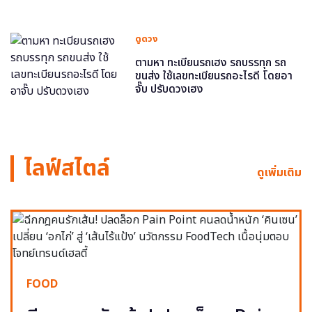
ดูดวง
ตามหา ทะเบียนรถเฮง รถบรรทุก รถ
ขนส่ง ใช้เลขทะเบียนรถอะไรดี โดยอา
จั๊บ ปรับดวงเฮง
ไลฟ์สไตล์
ดูเพิ่มเติม
FOOD