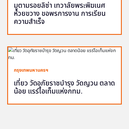
มูตามรอยลิซ่า เทวาลัยพระพิฆเนศ
ห้วยขวาง ขอพรการงาน การเรียน
ความสำเร็จ
กรุงเทพมหานครฯ
เที่ยว วัดอุภัยราชบำรุง วัดญวน ตลาด
น้อย แรร์ไอเท็มแห่งกทม.