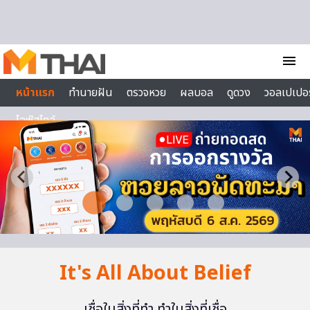
Skip to content
menu
หน้าแรก
ทำนายฝัน
ตรวจหวย
ผลบอล
ดูดวง
วอลเปเปอร
ไลฟ์สไตล์
It's All About Belief
เชื่อในสิ่งที่ทำ ทำในสิ่งที่เชื่อ