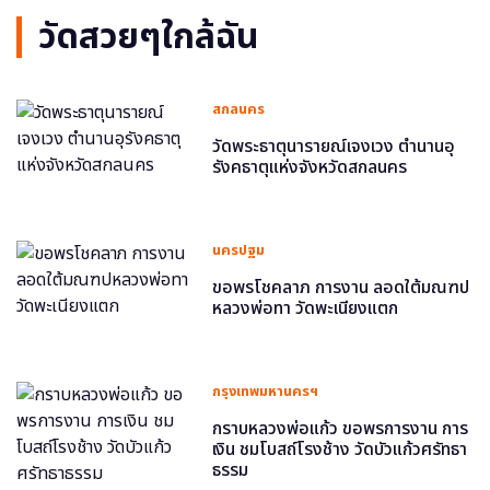
วัดสวยๆใกล้ฉัน
สกลนคร
วัดพระธาตุนารายณ์เจงเวง ตำนานอุ
รังคธาตุแห่งจังหวัดสกลนคร
นครปฐม
ขอพรโชคลาภ การงาน ลอดใต้มณฑป
หลวงพ่อทา วัดพะเนียงแตก
กรุงเทพมหานครฯ
กราบหลวงพ่อแก้ว ขอพรการงาน การ
เงิน ชมโบสถ์โรงช้าง วัดบัวแก้วศรัทธา
ธรรม