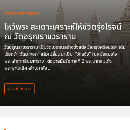
กรุงเทพมหานครฯ
ไหว้พระ สะเดาะเคราะห์ให้ชีวิตรุ่งโรจน์
ณ วัดอรุณราชวราราม
วัดอรุณราชวราราม เป็นวัดโบราณสร้างตั้งแต่สมัยกรุงศรีอยุธยา เดิม
เรียกว่า “วัดมะกอก” แล้วเปลี่ยนมาเป็น “วัดแจ้ง” ในสมัยสมเด็จ
พระเจ้าตากสินมหาราช ต่อมาสมัยรัชกาลที่ 2 พระบาทสมเด็จ
พระพุทธเลิศหล้านภาลัย ..
อ่านเรื่องราว