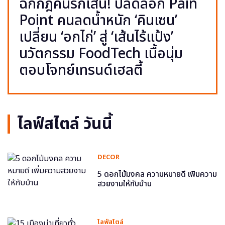
ฉีกกฎคนรักเส้น! ปลดล็อก Pain
Point คนลดน้ำหนัก ‘คินเซน’
เปลี่ยน ‘อกไก่’ สู่ ‘เส้นไร้แป้ง’
นวัตกรรม FoodTech เนื้อนุ่ม
ตอบโจทย์เทรนด์เฮลตี้
ไลฟ์สไตล์ วันนี้
DECOR
5 ดอกไม้มงคล ความหมายดี เพิ่มความ
สวยงามให้กับบ้าน
ไลฟ์สไตล์