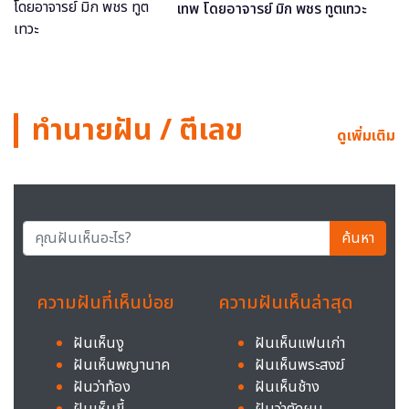
เทพ โดยอาจารย์ มิก พชร ทูตเทวะ
ทำนายฝัน / ตีเลข
ดูเพิ่มเติม
ค้นหา
ความฝันที่เห็นบ่อย
ความฝันเห็นล่าสุด
ฝันเห็นงู
ฝันเห็นแฟนเก่า
ฝันเห็นพญานาค
ฝันเห็นพระสงฆ์
ฝันว่าท้อง
ฝันเห็นช้าง
ฝันเห็นขี้
ฝันว่าตัดผม