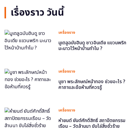
เรื่องราว วันนี้
เครื่องราง
มูเตลูฉบับฮินดู ชาวอินเดีย แขวนพริก
มะนาวไว้หน้าบ้านทำไม ?
เครื่องราง
บูชา พระลักษณ์หน้าทอง ช่วยอะไร ?
คาถาและข้อห้ามที่ควรรู้
เครื่องราง
หำยนต์ ยันต์ศักดิ์สิทธิ์ สถาปัตยกรรม
เรือน – วัดล้านนา ขับไล่สิ่งชั่วร้าย