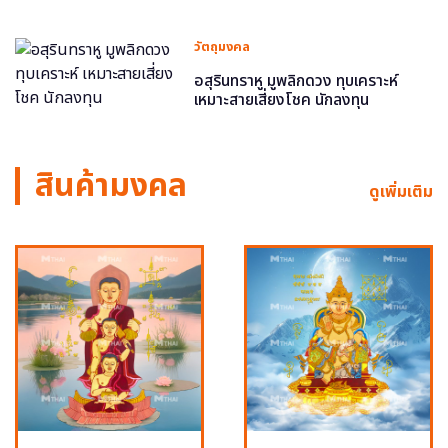
วัตถุมงคล
อสุรินทราหู มูพลิกดวง ทุบเคราะห์
เหมาะสายเสี่ยงโชค นักลงทุน
สินค้ามงคล
ดูเพิ่มเติม