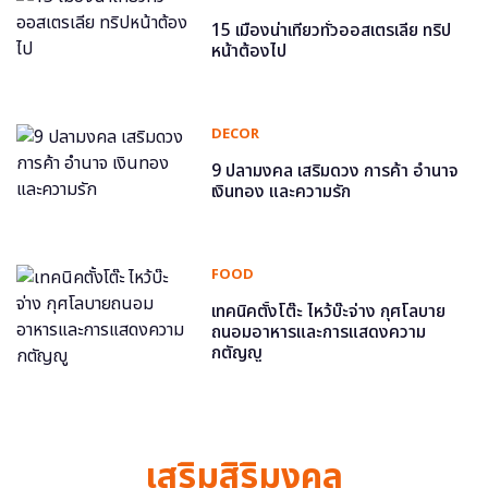
15 เมืองน่าเที่ยวทั่วออสเตรเลีย ทริป
หน้าต้องไป
DECOR
9 ปลามงคล เสริมดวง การค้า อำนาจ
เงินทอง และความรัก
FOOD
เทคนิคตั้งโต๊ะ ไหว้บ๊ะจ่าง กุศโลบาย
ถนอมอาหารและการแสดงความ
กตัญญู
เสริมสิริมงคล