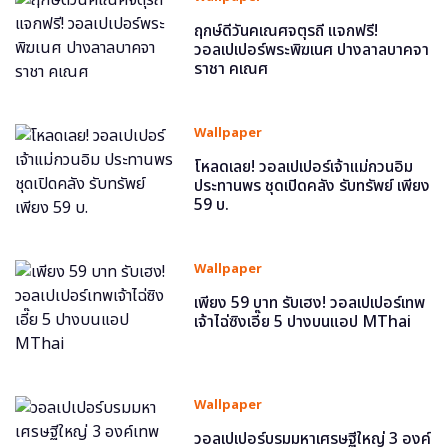
ฤกษ์ดีวันคเณศจตุรถี แจกฟรี!
วอลเปเปอร์พระพิฆเนศ ปางลาลบาคจา
ราชา คเณศ
Wallpaper
โหลดเลย! วอลเปเปอร์เจ้าแม่กวนอิม
ประทานพร ชุดเปิดคลัง รับทรัพย์ เพียง
59 บ.
Wallpaper
เพียง 59 บาท รับเฮง! วอลเปเปอร์เทพ
เจ้าไฉ่ซิงเอี๊ย 5 ปางบนแอป MThai
Wallpaper
วอลเปเปอร์บรมมหาเศรษฐีใหญ่ 3 องค์