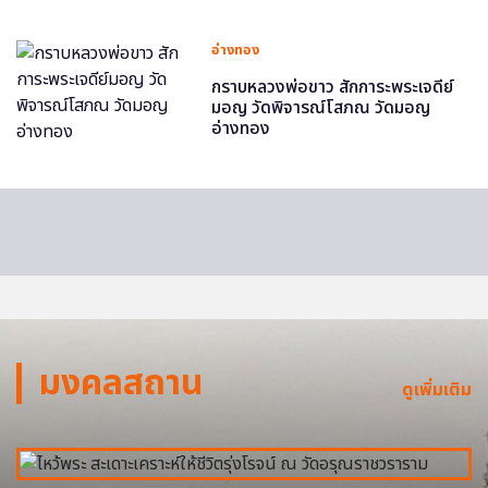
อ่างทอง
กราบหลวงพ่อขาว สักการะพระเจดีย์
มอญ วัดพิจารณ์โสภณ วัดมอญ
อ่างทอง
มงคลสถาน
ดูเพิ่มเติม