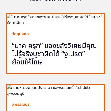
วัตถุมงคล
“นาค-ครุฑ” ของขลังวิเศษมีคุณ
ไม่รู้จริงบูชาผิดได้ “งูเปรต”
ย้อนให้โทษ
สุพรรณบุรี