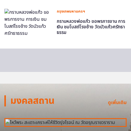
กรุงเทพมหานครฯ
กราบหลวงพ่อแก้ว ขอพรการงาน การ
เงิน ชมโบสถ์โรงช้าง วัดบัวแก้วศรัทธา
ธรรม
มงคลสถาน
ดูเพิ่มเติม