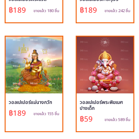
฿189
฿189
ขายแล้ว 180 ชิ้น
ขายแล้ว 242 ชิ้น
วอลเปเปอร์แม่นางกวัก
วอลเปเปอร์พระพิฆเนศ
ปางเด็ก
฿189
ขายแล้ว 155 ชิ้น
฿59
ขายแล้ว 589 ชิ้น