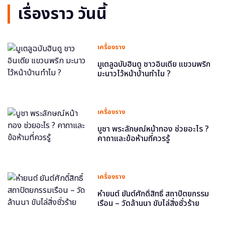
เรื่องราว วันนี้
เครื่องราง
มูเตลูฉบับฮินดู ชาวอินเดีย แขวนพริก
มะนาวไว้หน้าบ้านทำไม ?
เครื่องราง
บูชา พระลักษณ์หน้าทอง ช่วยอะไร ?
คาถาและข้อห้ามที่ควรรู้
เครื่องราง
หำยนต์ ยันต์ศักดิ์สิทธิ์ สถาปัตยกรรม
เรือน – วัดล้านนา ขับไล่สิ่งชั่วร้าย