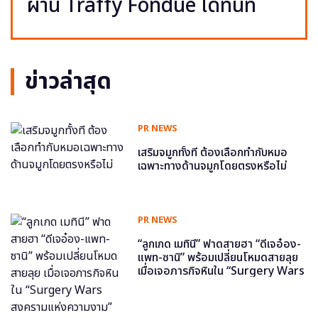
ผ่าน Traffy Fondue ได้ทันที
ข่าวล่าสุด
PR NEWS
เสริมจมูกทั้งที ต้องเลือกทำกับหมอ
เฉพาะทางด้านจมูกโดยตรงหรือไม่
PR NEWS
“ลูกเกด เมทินี” ฟาดสายฮา “ดีเจอ๋อง-
แพท-ซานิ” พร้อมเปลี่ยนโหมดสายลุย
เมื่อเจอภารกิจหินใน “Surgery Wars
สงครามแห่งความงาม” อีพี6