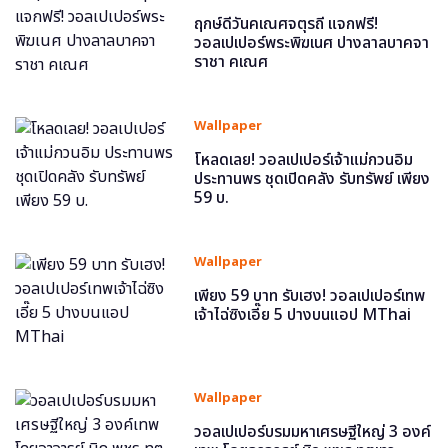
ฤกษ์ดีวันคเณศจตุรถี แจกฟรี!
วอลเปเปอร์พระพิฆเนศ ปางลาลบาคจา
ราชา คเณศ
Wallpaper
โหลดเลย! วอลเปเปอร์เจ้าแม่กวนอิม
ประทานพร ชุดเปิดคลัง รับทรัพย์ เพียง
59 บ.
Wallpaper
เพียง 59 บาท รับเฮง! วอลเปเปอร์เทพ
เจ้าไฉ่ซิงเอี๊ย 5 ปางบนแอป MThai
Wallpaper
วอลเปเปอร์บรมมหาเศรษฐีใหญ่ 3 องค์