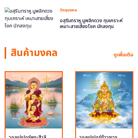
วัตถุมงคล
อสุรินทราหู มูพลิกดวง ทุบเคราะห์
เหมาะสายเสี่ยงโชค นักลงทุน
สินค้ามงคล
ดูเพิ่มเติม
วอลเปเปอร์พระสีวลี
วอลเปเปอร์ท้าวกุเวร