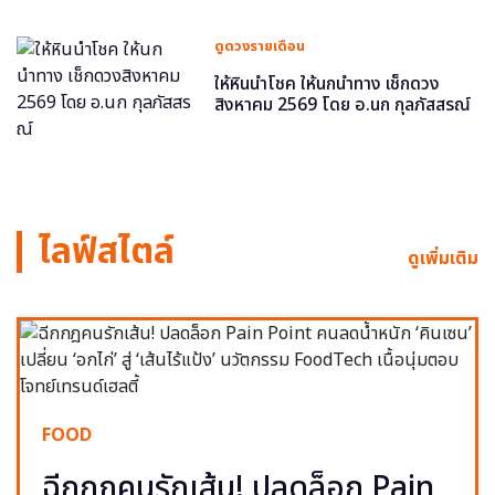
ดูดวงรายเดือน
ให้หินนำโชค ให้นกนำทาง เช็กดวง
สิงหาคม 2569 โดย อ.นก กุลภัสสรณ์
ไลฟ์สไตล์
ดูเพิ่มเติม
FOOD
ฉีกกฎคนรักเส้น! ปลดล็อก Pain