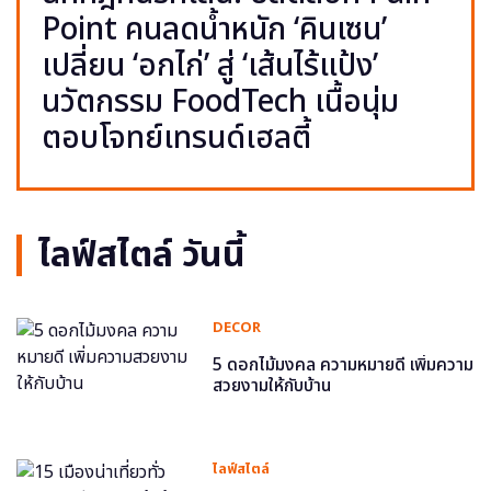
Point คนลดน้ำหนัก ‘คินเซน’
เปลี่ยน ‘อกไก่’ สู่ ‘เส้นไร้แป้ง’
นวัตกรรม FoodTech เนื้อนุ่ม
ตอบโจทย์เทรนด์เฮลตี้
ไลฟ์สไตล์ วันนี้
DECOR
5 ดอกไม้มงคล ความหมายดี เพิ่มความ
สวยงามให้กับบ้าน
ไลฟ์สไตล์