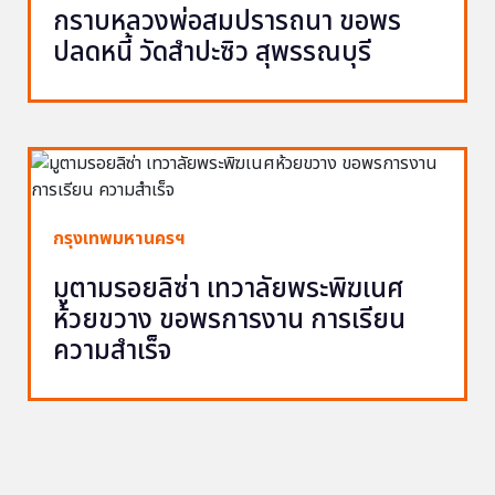
กราบหลวงพ่อสมปรารถนา ขอพร
ปลดหนี้ วัดสำปะซิว สุพรรณบุรี
กรุงเทพมหานครฯ
มูตามรอยลิซ่า เทวาลัยพระพิฆเนศ
ห้วยขวาง ขอพรการงาน การเรียน
ความสำเร็จ