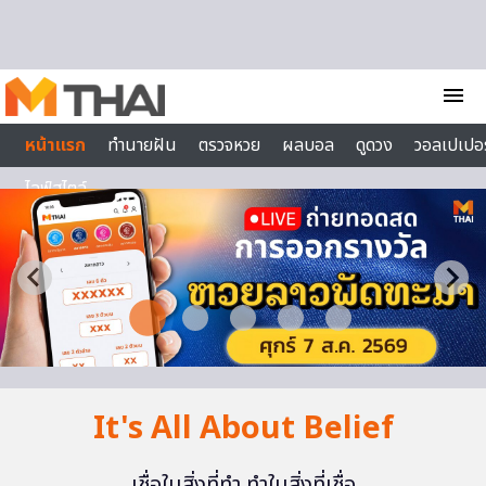
Skip to content
menu
หน้าแรก
ทำนายฝัน
ตรวจหวย
ผลบอล
ดูดวง
วอลเปเปอร
ไลฟ์สไตล์
It's All About Belief
เชื่อในสิ่งที่ทำ ทำในสิ่งที่เชื่อ