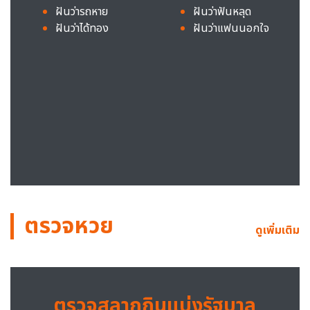
ฝันว่ารถหาย
ฝันว่าฟันหลุด
ฝันว่าได้ทอง
ฝันว่าแฟนนอกใจ
ตรวจหวย
ดูเพิ่มเติม
ตรวจสลากกินแบ่งรัฐบาล