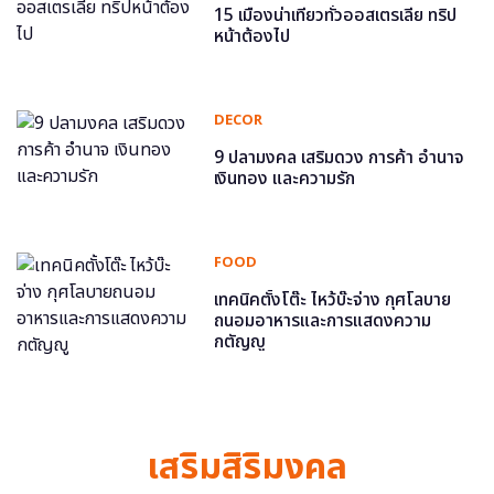
15 เมืองน่าเที่ยวทั่วออสเตรเลีย ทริป
หน้าต้องไป
DECOR
9 ปลามงคล เสริมดวง การค้า อำนาจ
เงินทอง และความรัก
FOOD
เทคนิคตั้งโต๊ะ ไหว้บ๊ะจ่าง กุศโลบาย
ถนอมอาหารและการแสดงความ
กตัญญู
เสริมสิริมงคล