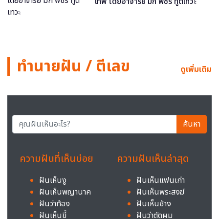
เทพ โดยอาจารย์ มิก พชร ทูตเทวะ
ทำนายฝัน / ตีเลข
ดูเพิ่มเติม
ค้นหา
ความฝันที่เห็นบ่อย
ความฝันเห็นล่าสุด
ฝันเห็นงู
ฝันเห็นแฟนเก่า
ฝันเห็นพญานาค
ฝันเห็นพระสงฆ์
ฝันว่าท้อง
ฝันเห็นช้าง
ฝันเห็นขี้
ฝันว่าตัดผม