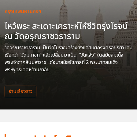
กรุงเทพมหานครฯ
ไหว้พระ สะเดาะเคราะห์ให้ชีวิตรุ่งโรจน์
ณ วัดอรุณราชวราราม
วัดอรุณราชวราราม เป็นวัดโบราณสร้างตั้งแต่สมัยกรุงศรีอยุธยา เดิม
เรียกว่า “วัดมะกอก” แล้วเปลี่ยนมาเป็น “วัดแจ้ง” ในสมัยสมเด็จ
พระเจ้าตากสินมหาราช ต่อมาสมัยรัชกาลที่ 2 พระบาทสมเด็จ
พระพุทธเลิศหล้านภาลัย ..
อ่านเรื่องราว