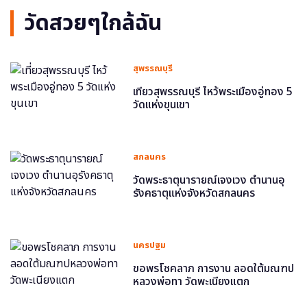
วัดสวยๆใกล้ฉัน
สุพรรณบุรี
เที่ยวสุพรรณบุรี ไหว้พระเมืองอู่ทอง 5
วัดแห่งขุนเขา
สกลนคร
วัดพระธาตุนารายณ์เจงเวง ตำนานอุ
รังคธาตุแห่งจังหวัดสกลนคร
นครปฐม
ขอพรโชคลาภ การงาน ลอดใต้มณฑป
หลวงพ่อทา วัดพะเนียงแตก