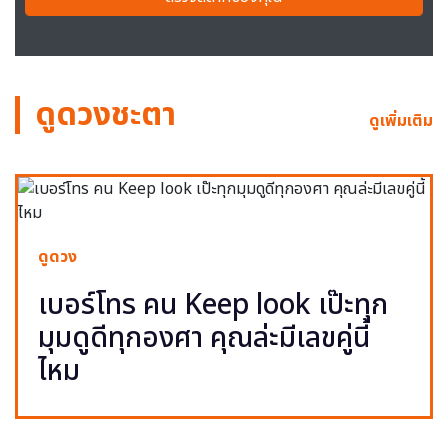
ดูดวงชะตา
ดูเพิ่มเติม
ดูดวง
เบอร์โทร คน Keep look เป๊ะทุก
มุมดูดีทุกองศา คุณล่ะมีเลขคู่นี้
ไหม