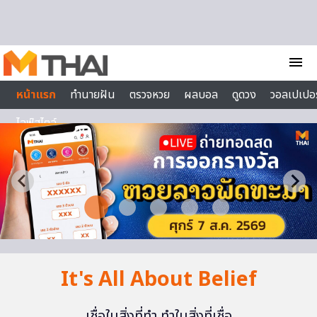
Skip to content
menu
หน้าแรก
ทำนายฝัน
ตรวจหวย
ผลบอล
ดูดวง
วอลเปเปอร
ไลฟ์สไตล์
It's All About Belief
เชื่อในสิ่งที่ทำ ทำในสิ่งที่เชื่อ