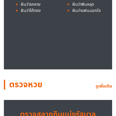
ฝันว่ารถหาย
ฝันว่าฟันหลุด
ฝันว่าได้ทอง
ฝันว่าแฟนนอกใจ
ตรวจหวย
ดูเพิ่มเติม
ตรวจสลากกินแบ่งรัฐบาล