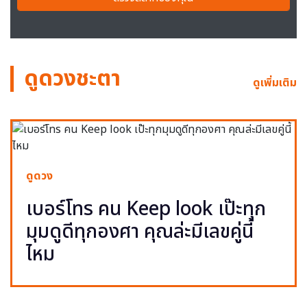
ดูดวงชะตา
ดูเพิ่มเติม
ดูดวง
เบอร์โทร คน Keep look เป๊ะทุก
มุมดูดีทุกองศา คุณล่ะมีเลขคู่นี้
ไหม