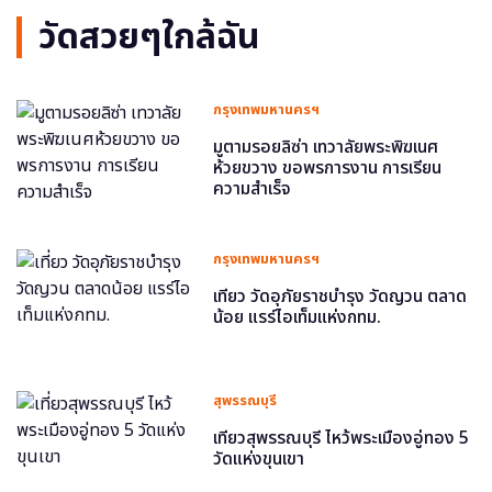
วัดสวยๆใกล้ฉัน
กรุงเทพมหานครฯ
มูตามรอยลิซ่า เทวาลัยพระพิฆเนศ
ห้วยขวาง ขอพรการงาน การเรียน
ความสำเร็จ
กรุงเทพมหานครฯ
เที่ยว วัดอุภัยราชบำรุง วัดญวน ตลาด
น้อย แรร์ไอเท็มแห่งกทม.
สุพรรณบุรี
เที่ยวสุพรรณบุรี ไหว้พระเมืองอู่ทอง 5
วัดแห่งขุนเขา