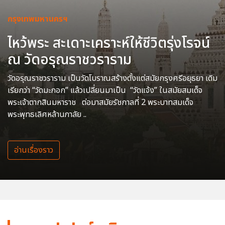
กรุงเทพมหานครฯ
ไหว้พระ สะเดาะเคราะห์ให้ชีวิตรุ่งโรจน์
ณ วัดอรุณราชวราราม
วัดอรุณราชวราราม เป็นวัดโบราณสร้างตั้งแต่สมัยกรุงศรีอยุธยา เดิม
เรียกว่า “วัดมะกอก” แล้วเปลี่ยนมาเป็น “วัดแจ้ง” ในสมัยสมเด็จ
พระเจ้าตากสินมหาราช ต่อมาสมัยรัชกาลที่ 2 พระบาทสมเด็จ
พระพุทธเลิศหล้านภาลัย ..
อ่านเรื่องราว