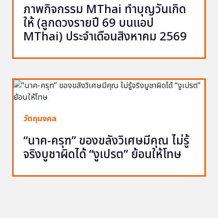
ภาพกิจกรรม MThai ทำบุญวันเกิด
ให้ (ลูกดวงรายปี 69 บนแอป
MThai) ประจำเดือนสิงหาคม 2569
วัตถุมงคล
“นาค-ครุฑ” ของขลังวิเศษมีคุณ ไม่รู้
จริงบูชาผิดได้ “งูเปรต” ย้อนให้โทษ