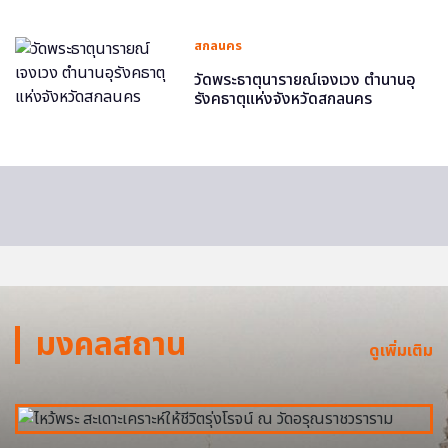
สกลนคร
วัดพระธาตุนารายณ์เจงเวง ตำนานอุ
รังคธาตุแห่งจังหวัดสกลนคร
มงคลสถาน
ดูเพิ่มเติม