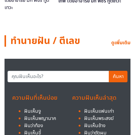
เทพ โดยอาจารย์ มิก พชร ทูตเทวะ
ทำนายฝัน / ตีเลข
ดูเพิ่มเติม
ค้นหา
ความฝันที่เห็นบ่อย
ความฝันเห็นล่าสุด
ฝันเห็นงู
ฝันเห็นแฟนเก่า
ฝันเห็นพญานาค
ฝันเห็นพระสงฆ์
ฝันว่าท้อง
ฝันเห็นช้าง
ฝันเห็นขี้
ฝันว่าตัดผม