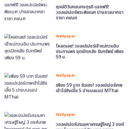
ฤกษ์ดีวันคเณศจตุรถี แจกฟรี!
วอลเปเปอร์พระพิฆเนศ ปางลาลบาคจา
ราชา คเณศ
Wallpaper
โหลดเลย! วอลเปเปอร์เจ้าแม่กวนอิม
ประทานพร ชุดเปิดคลัง รับทรัพย์ เพียง
59 บ.
Wallpaper
เพียง 59 บาท รับเฮง! วอลเปเปอร์เทพ
เจ้าไฉ่ซิงเอี๊ย 5 ปางบนแอป MThai
Wallpaper
วอลเปเปอร์บรมมหาเศรษฐีใหญ่ 3 องค์