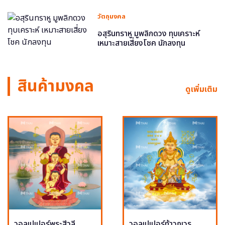
วัตถุมงคล
อสุรินทราหู มูพลิกดวง ทุบเคราะห์
เหมาะสายเสี่ยงโชค นักลงทุน
สินค้ามงคล
ดูเพิ่มเติม
วอลเปเปอร์พระสีวลี
วอลเปเปอร์ท้าวกุเวร