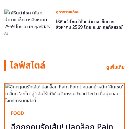
ดูดวงรายเดือน
ให้หินนำโชค ให้นกนำทาง เช็กดวง
สิงหาคม 2569 โดย อ.นก กุลภัสสรณ์
ไลฟ์สไตล์
ดูเพิ่มเติม
FOOD
ฉีกกฎคนรักเส้น! ปลดล็อก Pain