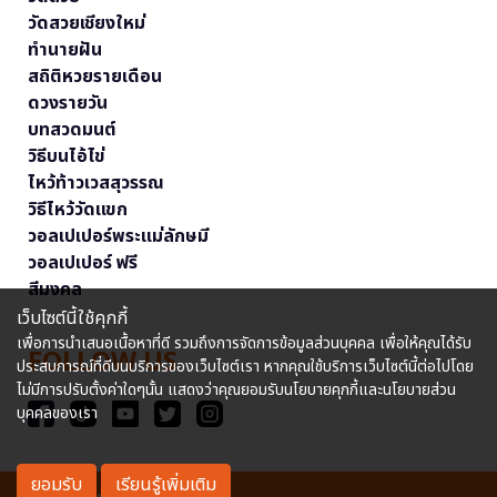
วัดสวยเชียงใหม่
ทำนายฝัน
สถิติหวยรายเดือน
ดวงรายวัน
บทสวดมนต์
วิธีบนไอ้ไข่
ไหว้ท้าวเวสสุวรรณ
วิธีไหว้วัดแขก
วอลเปเปอร์พระแม่ลักษมี
วอลเปเปอร์ ฟรี
สีมงคล
เว็บไซต์นี้ใช้คุกกี้
เพื่อการนำเสนอเนื้อหาที่ดี รวมถึงการจัดการข้อมูลส่วนบุคคล เพื่อให้คุณได้รับ
FOLLOW US
ประสบการณ์ที่ดีบนบริการของเว็บไซต์เรา หากคุณใช้บริการเว็บไซต์นี้ต่อไปโดย
ไม่มีการปรับตั้งค่าใดๆนั้น แสดงว่าคุณยอมรับนโยบายคุกกี้และนโยบายส่วน
บุคคลของเรา
ยอมรับ
เรียนรู้เพิ่มเติม