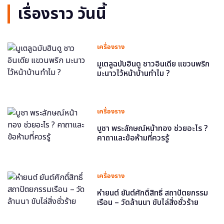
เรื่องราว วันนี้
เครื่องราง
มูเตลูฉบับฮินดู ชาวอินเดีย แขวนพริก
มะนาวไว้หน้าบ้านทำไม ?
เครื่องราง
บูชา พระลักษณ์หน้าทอง ช่วยอะไร ?
คาถาและข้อห้ามที่ควรรู้
เครื่องราง
หำยนต์ ยันต์ศักดิ์สิทธิ์ สถาปัตยกรรม
เรือน – วัดล้านนา ขับไล่สิ่งชั่วร้าย