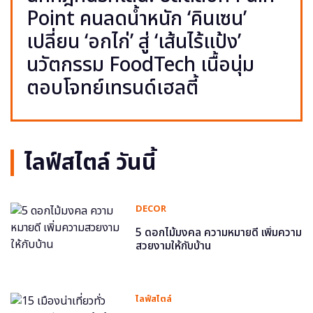
Point คนลดน้ำหนัก ‘คินเซน’
เปลี่ยน ‘อกไก่’ สู่ ‘เส้นไร้แป้ง’
นวัตกรรม FoodTech เนื้อนุ่ม
ตอบโจทย์เทรนด์เฮลตี้
ไลฟ์สไตล์ วันนี้
DECOR
5 ดอกไม้มงคล ความหมายดี เพิ่มความ
สวยงามให้กับบ้าน
ไลฟ์สไตล์