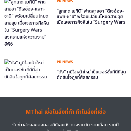
PR NEWS
“ลูกเกด เมทินี” ฟาดสายฮา “ดีเจอ๋อง-
แพท-ซานิ” พร้อมเปลี่ยนโหมดสายลุย
เมื่อเจอภารกิจหินใน “Surgery Wars
สงครามแห่งความงาม” อีพี6
PR NEWS
“ดัง” ภูมิใจหน้าใหม่ เป็นเวอร์ชั่นที่ดีที่สุด
ตัดสินใจถูกที่ศัลยกรรม
MThai เชื่อในสิ่งที่ทำ ทำในสิ่งที่เชื่อ
รับข่าวสารเลขมงคล สถิติเลขดัง ดวงรายวัน รายเดือน รายปี