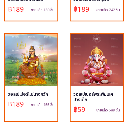
฿189
฿189
ขายแล้ว 180 ชิ้น
ขายแล้ว 242 ชิ้น
วอลเปเปอร์แม่นางกวัก
วอลเปเปอร์พระพิฆเนศ
ปางเด็ก
฿189
ขายแล้ว 155 ชิ้น
฿59
ขายแล้ว 589 ชิ้น