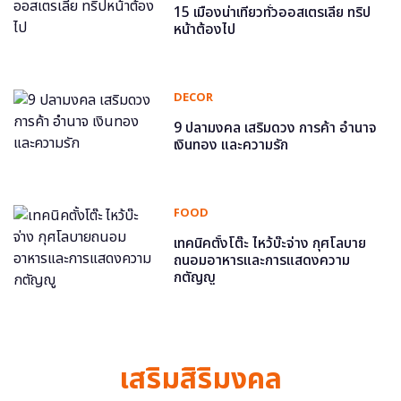
15 เมืองน่าเที่ยวทั่วออสเตรเลีย ทริป
หน้าต้องไป
DECOR
9 ปลามงคล เสริมดวง การค้า อำนาจ
เงินทอง และความรัก
FOOD
เทคนิคตั้งโต๊ะ ไหว้บ๊ะจ่าง กุศโลบาย
ถนอมอาหารและการแสดงความ
กตัญญู
เสริมสิริมงคล