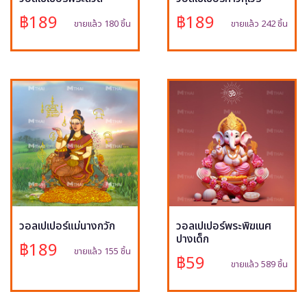
฿189
฿189
ขายแล้ว 180 ชิ้น
ขายแล้ว 242 ชิ้น
วอลเปเปอร์แม่นางกวัก
วอลเปเปอร์พระพิฆเนศ
ปางเด็ก
฿189
ขายแล้ว 155 ชิ้น
฿59
ขายแล้ว 589 ชิ้น