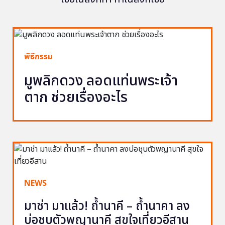
พิธีกรรม
มูพลิกดวง ลอดแท่นพระเจ้า
ตาก ช่วยเรื่องอะไร
NEWS
มาช่า มาแล้ว! ถ้ำนาคี – ถ้ำนาคา ลง
บ่อชุบตัวพญานาคี สุขใจเที่ยวอีสาน