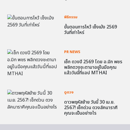
พิธีกรรม
ขั้นตอนการไหว้ เช็งเม้ง 2569
วันที่เท่าไหร่
PR NEWS
เช็ก ดวงปี 2569 โดย อ.มิก พชร
พลิกดวงชะตามาอยู่ในมือคุณ
แล้ววันนี้ที่แอป MTHAI
ดูดวง
ดาวพฤหัสย้าย วันนี้ 30 เม.ย.
2567! เช็กด่วน ดวงลัคนาราศี
คุณจะเป็นอย่างไร