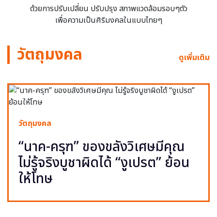
ด้วยการปรับเปลี่ยน ปรับปรุง สภาพแวดล้อมรอบๆตัว
เพื่อความเป็นศิริมงคลในแบบไทยๆ
วัตถุมงคล
ดูเพิ่มเติม
วัตถุมงคล
“นาค-ครุฑ” ของขลังวิเศษมีคุณ
ไม่รู้จริงบูชาผิดได้ “งูเปรต” ย้อน
ให้โทษ