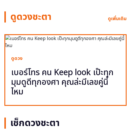
ดูดวงชะตา
ดูเพิ่มเติม
ดูดวง
เบอร์โทร คน Keep look เป๊ะทุก
มุมดูดีทุกองศา คุณล่ะมีเลขคู่นี้
ไหม
เช็กดวงชะตา