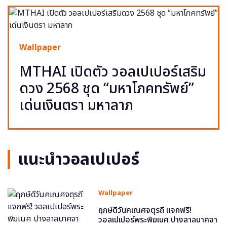
Wallpaper
MTHAI เปิดตัว วอลเปเปอร์เสริม
ดวง 2568 ชุด “มหาโภคทรัพย์”
เด่นเงินตรา มหาลาภ
แนะนำวอลเปเปอร์
Wallpaper
ฤกษ์ดีวันคเณศจตุรถี แจกฟรี!
วอลเปเปอร์พระพิฆเนศ ปางลาลบาคจา