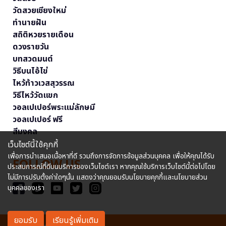
วัดสวยเชียงใหม่
ทำนายฝัน
สถิติหวยรายเดือน
ดวงรายวัน
บทสวดมนต์
วิธีบนไอ้ไข่
ไหว้ท้าวเวสสุวรรณ
วิธีไหว้วัดแขก
วอลเปเปอร์พระแม่ลักษมี
วอลเปเปอร์ ฟรี
สีมงคล
เว็บไซต์นี้ใช้คุกกี้
เพื่อการนำเสนอเนื้อหาที่ดี รวมถึงการจัดการข้อมูลส่วนบุคคล เพื่อให้คุณได้รับ
FOLLOW US
ประสบการณ์ที่ดีบนบริการของเว็บไซต์เรา หากคุณใช้บริการเว็บไซต์นี้ต่อไปโดย
ไม่มีการปรับตั้งค่าใดๆนั้น แสดงว่าคุณยอมรับนโยบายคุกกี้และนโยบายส่วน
บุคคลของเรา
ยอมรับ
เรียนรู้เพิ่มเติม