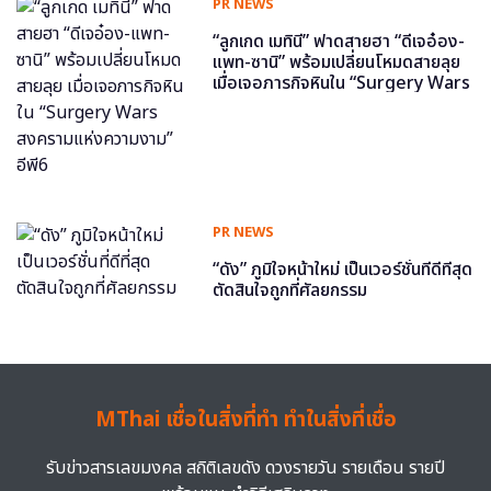
PR NEWS
“ลูกเกด เมทินี” ฟาดสายฮา “ดีเจอ๋อง-
แพท-ซานิ” พร้อมเปลี่ยนโหมดสายลุย
เมื่อเจอภารกิจหินใน “Surgery Wars
สงครามแห่งความงาม” อีพี6
PR NEWS
“ดัง” ภูมิใจหน้าใหม่ เป็นเวอร์ชั่นที่ดีที่สุด
ตัดสินใจถูกที่ศัลยกรรม
MThai เชื่อในสิ่งที่ทำ ทำในสิ่งที่เชื่อ
รับข่าวสารเลขมงคล สถิติเลขดัง ดวงรายวัน รายเดือน รายปี