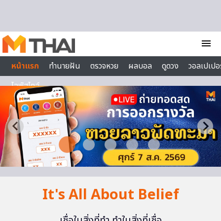
Skip to content
menu
หน้าแรก
ทำนายฝัน
ตรวจหวย
ผลบอล
ดูดวง
วอลเปเปอร
ไลฟ์สไตล์
It's All About Belief
เชื่อในสิ่งที่ทำ ทำในสิ่งที่เชื่อ