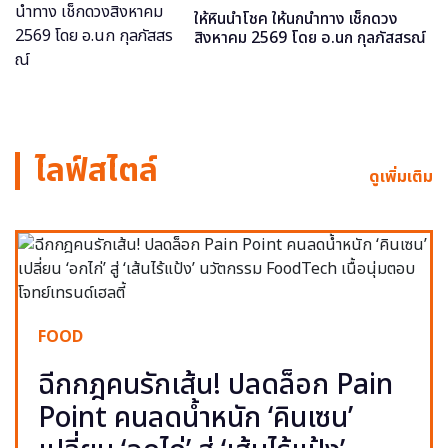
ให้หินนำโชค ให้นกนำทาง เช็กดวง
สิงหาคม 2569 โดย อ.นก กุลภัสสรณ์
ไลฟ์สไตล์
ดูเพิ่มเติม
FOOD
ฉีกกฎคนรักเส้น! ปลดล็อก Pain
Point คนลดน้ำหนัก ‘คินเซน’