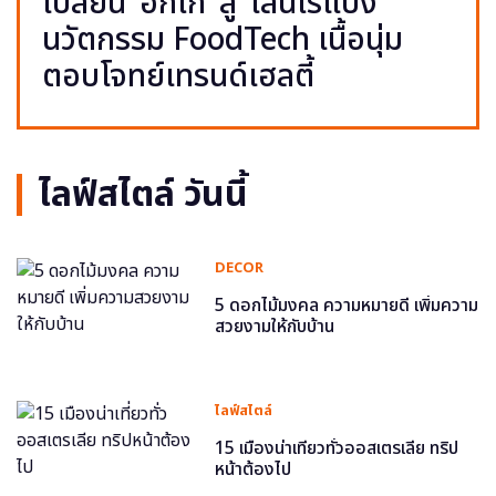
เปลี่ยน ‘อกไก่’ สู่ ‘เส้นไร้แป้ง’
นวัตกรรม FoodTech เนื้อนุ่ม
ตอบโจทย์เทรนด์เฮลตี้
ไลฟ์สไตล์ วันนี้
DECOR
5 ดอกไม้มงคล ความหมายดี เพิ่มความ
สวยงามให้กับบ้าน
ไลฟ์สไตล์
15 เมืองน่าเที่ยวทั่วออสเตรเลีย ทริป
หน้าต้องไป