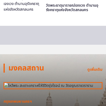
วัดพระธาตุนารายณ์เจงเวง ตำนานอุ
รังคธาตุแห่งจังหวัดสกลนคร
มงคลสถาน
ดูเพิ่มเติม
กรุงเทพมหานครฯ