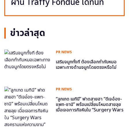
ผ่าน Traffy Fondue ได้ทันที
ข่าวล่าสุด
PR NEWS
เสริมจมูกทั้งที ต้องเลือกทำกับหมอ
เฉพาะทางด้านจมูกโดยตรงหรือไม่
PR NEWS
“ลูกเกด เมทินี” ฟาดสายฮา “ดีเจอ๋อง-
แพท-ซานิ” พร้อมเปลี่ยนโหมดสายลุย
เมื่อเจอภารกิจหินใน “Surgery Wars
สงครามแห่งความงาม” อีพี6