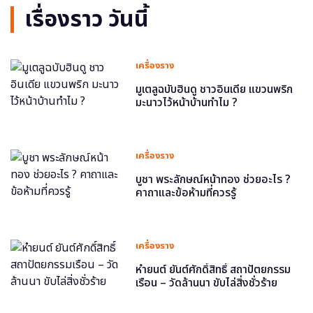
เรื่องราว วันนี้
เครื่องราง
มูเตลูฉบับฮินดู ชาวอินเดีย แขวนพริก
มะนาวไว้หน้าบ้านทำไม ?
เครื่องราง
บูชา พระลักษณ์หน้าทอง ช่วยอะไร ?
คาถาและข้อห้ามที่ควรรู้
เครื่องราง
หำยนต์ ยันต์ศักดิ์สิทธิ์ สถาปัตยกรรม
เรือน – วัดล้านนา ขับไล่สิ่งชั่วร้าย