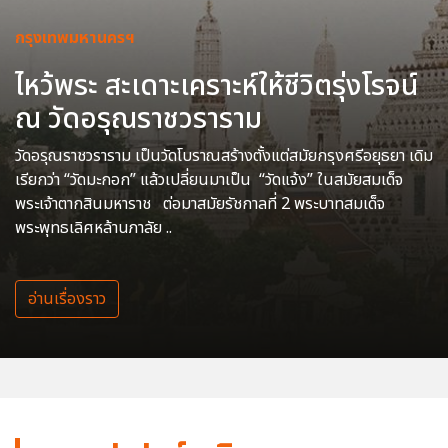
กรุงเทพมหานครฯ
ไหว้พระ สะเดาะเคราะห์ให้ชีวิตรุ่งโรจน์
ณ วัดอรุณราชวราราม
วัดอรุณราชวราราม เป็นวัดโบราณสร้างตั้งแต่สมัยกรุงศรีอยุธยา เดิม
เรียกว่า “วัดมะกอก” แล้วเปลี่ยนมาเป็น “วัดแจ้ง” ในสมัยสมเด็จ
พระเจ้าตากสินมหาราช ต่อมาสมัยรัชกาลที่ 2 พระบาทสมเด็จ
พระพุทธเลิศหล้านภาลัย ..
อ่านเรื่องราว