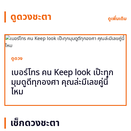
ดูดวงชะตา
ดูเพิ่มเติม
ดูดวง
เบอร์โทร คน Keep look เป๊ะทุก
มุมดูดีทุกองศา คุณล่ะมีเลขคู่นี้
ไหม
เช็กดวงชะตา