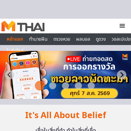
Skip to content
menu
หน้าแรก
ทำนายฝัน
ตรวจหวย
ผลบอล
ดูดวง
วอลเปเปอร
ไลฟ์สไตล์
It's All About Belief
เชื่อในสิ่งที่ทำ ทำในสิ่งที่เชื่อ