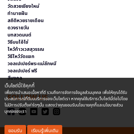
วัดสวยเชียงใหม่
ทำนายฝัน
สถิติหวยรายเดือน
ดวงรายวัน
บทสวดมนต์
วิธีบนไอ้ไข่
ไหว้ท้าวเวสสุวรรณ
วิธีไหว้วัดแขก
วอลเปเปอร์พระแม่ลักษมี
วอลเปเปอร์ ฟรี
สีมงคล
เว็บไซต์นี้ใช้คุกกี้
เพื่อการนำเสนอเนื้อหาที่ดี รวมถึงการจัดการข้อมูลส่วนบุคคล เพื่อให้คุณได้รับ
FOLLOW US
ประสบการณ์ที่ดีบนบริการของเว็บไซต์เรา หากคุณใช้บริการเว็บไซต์นี้ต่อไปโดย
ไม่มีการปรับตั้งค่าใดๆนั้น แสดงว่าคุณยอมรับนโยบายคุกกี้และนโยบายส่วน
บุคคลของเรา
ยอมรับ
เรียนรู้เพิ่มเติม