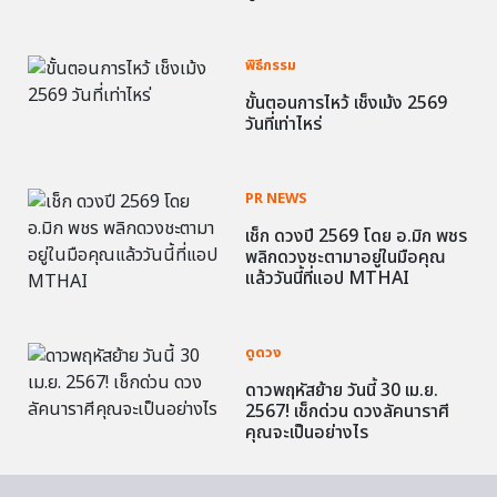
พิธีกรรม
ขั้นตอนการไหว้ เช็งเม้ง 2569
วันที่เท่าไหร่
PR NEWS
เช็ก ดวงปี 2569 โดย อ.มิก พชร
พลิกดวงชะตามาอยู่ในมือคุณ
แล้ววันนี้ที่แอป MTHAI
ดูดวง
ดาวพฤหัสย้าย วันนี้ 30 เม.ย.
2567! เช็กด่วน ดวงลัคนาราศี
คุณจะเป็นอย่างไร