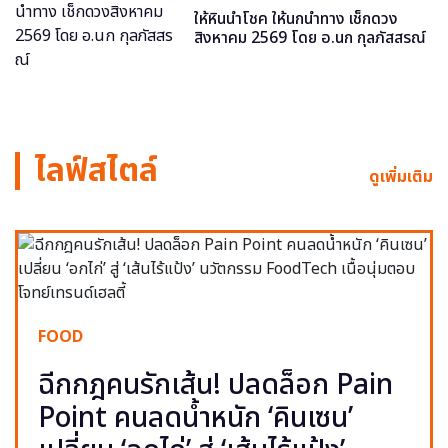
ให้หินนำโชค ให้นกนำทาง เช็กดวง
สิงหาคม 2569 โดย อ.นก กุลภัสสรณ์
ไลฟ์สไตล์
ดูเพิ่มเติม
FOOD
ฉีกกฎคนรักเส้น! ปลดล็อก Pain
Point คนลดน้ำหนัก ‘คินเซน’