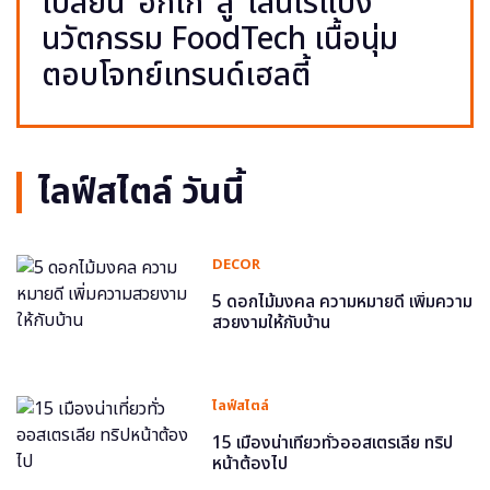
เปลี่ยน ‘อกไก่’ สู่ ‘เส้นไร้แป้ง’
นวัตกรรม FoodTech เนื้อนุ่ม
ตอบโจทย์เทรนด์เฮลตี้
ไลฟ์สไตล์ วันนี้
DECOR
5 ดอกไม้มงคล ความหมายดี เพิ่มความ
สวยงามให้กับบ้าน
ไลฟ์สไตล์
15 เมืองน่าเที่ยวทั่วออสเตรเลีย ทริป
หน้าต้องไป