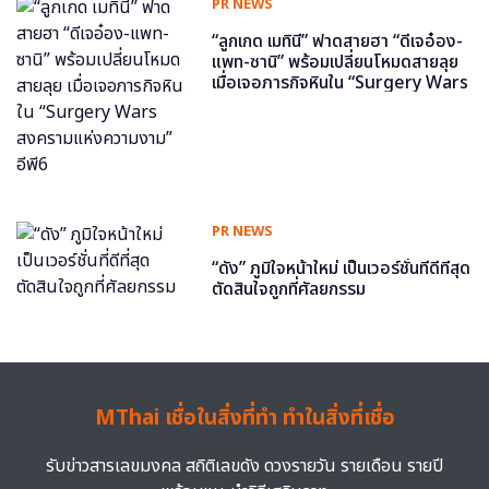
PR NEWS
“ลูกเกด เมทินี” ฟาดสายฮา “ดีเจอ๋อง-
แพท-ซานิ” พร้อมเปลี่ยนโหมดสายลุย
เมื่อเจอภารกิจหินใน “Surgery Wars
สงครามแห่งความงาม” อีพี6
PR NEWS
“ดัง” ภูมิใจหน้าใหม่ เป็นเวอร์ชั่นที่ดีที่สุด
ตัดสินใจถูกที่ศัลยกรรม
MThai เชื่อในสิ่งที่ทำ ทำในสิ่งที่เชื่อ
รับข่าวสารเลขมงคล สถิติเลขดัง ดวงรายวัน รายเดือน รายปี