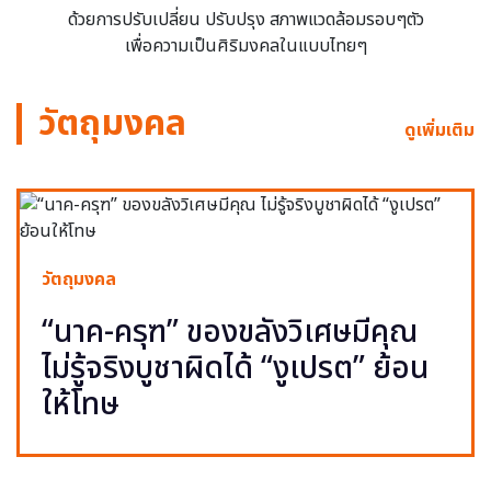
ด้วยการปรับเปลี่ยน ปรับปรุง สภาพแวดล้อมรอบๆตัว
เพื่อความเป็นศิริมงคลในแบบไทยๆ
วัตถุมงคล
ดูเพิ่มเติม
วัตถุมงคล
“นาค-ครุฑ” ของขลังวิเศษมีคุณ
ไม่รู้จริงบูชาผิดได้ “งูเปรต” ย้อน
ให้โทษ