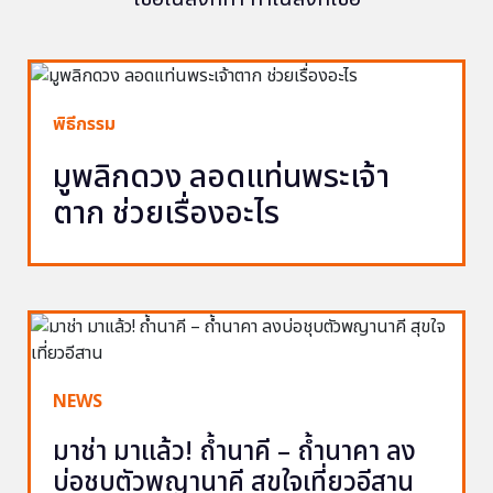
พิธีกรรม
มูพลิกดวง ลอดแท่นพระเจ้า
ตาก ช่วยเรื่องอะไร
NEWS
มาช่า มาแล้ว! ถ้ำนาคี – ถ้ำนาคา ลง
บ่อชุบตัวพญานาคี สุขใจเที่ยวอีสาน