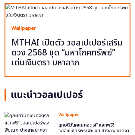
Wallpaper
MTHAI เปิดตัว วอลเปเปอร์เสริม
ดวง 2568 ชุด “มหาโภคทรัพย์”
เด่นเงินตรา มหาลาภ
แนะนำวอลเปเปอร์
Wallpaper
ฤกษ์ดีวันคเณศจตุรถี แจกฟรี!
วอลเปเปอร์พระพิฆเนศ ปางลาลบาคจา