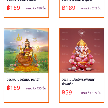
฿189
฿189
ขายแล้ว 180 ชิ้น
ขายแล้ว 242 ชิ้น
วอลเปเปอร์แม่นางกวัก
วอลเปเปอร์พระพิฆเนศ
ปางเด็ก
฿189
ขายแล้ว 155 ชิ้น
฿59
ขายแล้ว 589 ชิ้น