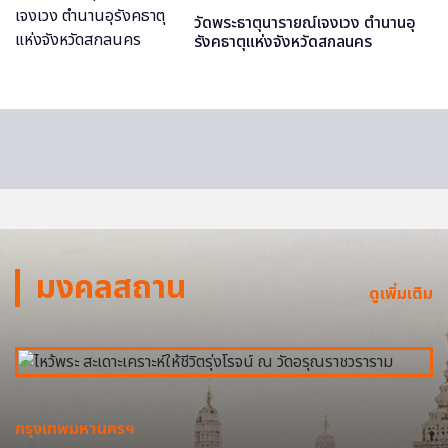
วัดพระธาตุนารายณ์เจงเวง ตำนานอุ
รังคธาตุแห่งจังหวัดสกลนคร
มงคลสถาน
ดูเพิ่มเติม
กรุงเทพมหานครฯ