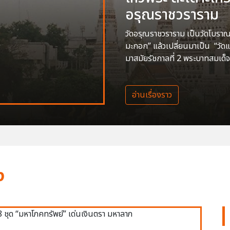
อรุณราชวราราม
วัดอรุณราชวราราม เป็นวัดโบราณสร
มะกอก” แล้วเปลี่ยนมาเป็น “วัด
มาสมัยรัชกาลที่ 2 พระบาทสมเด็จ
อ่านเรื่องราว
ง