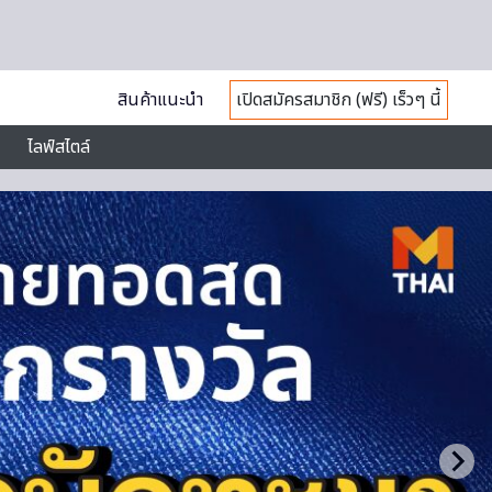
สินค้าแนะนำ
เปิดสมัครสมาชิก (ฟรี) เร็วๆ นี้
ไลฟ์สไตล์