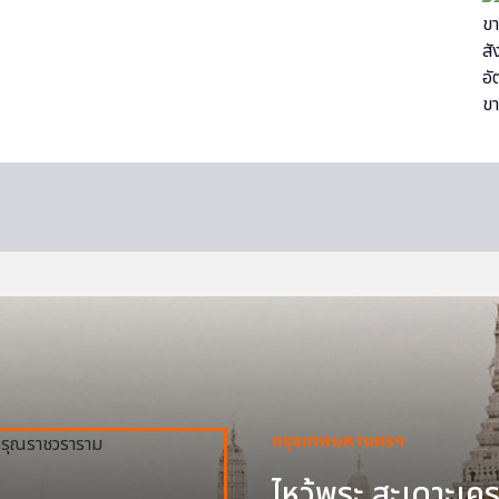
กรุงเทพมหานครฯ
ไหว้พระ สะเดาะเครา