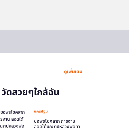
ดูเพิ่มเติม
วัดสวยๆใกล้ฉัน
นครปฐม
ขอพรโชคลาภ การงาน
ลอดใต้มณฑปหลวงพ่อทา