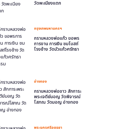
วัดพะเนียงแตก
กรุงเทพมหานครฯ
กราบหลวงพ่อแก้ว ขอพร
การงาน การเงิน ชมโบสถ์
โรงช้าง วัดบัวแก้วศรัทธา
ธรรม
อ่างทอง
กราบหลวงพ่อขาว สักการะ
พระเจดีย์มอญ วัดพิจารณ์
โสภณ วัดมอญ อ่างทอง
พระนครศรีอยุธยา