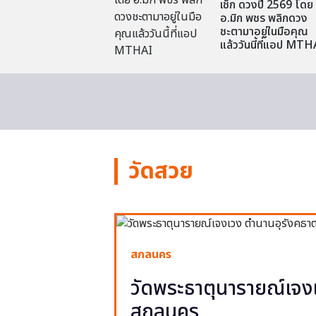
เช็ก ดวงปี 2569 โดย
อ.มิก พชร พลิกดวง
ชะตามาอยู่ในมือคุณ
แล้ววันนี้ที่แอป MTH
วัดสวย
สกลนคร
วัดพระธาตุนารายณ์เจงเ
สกลนคร