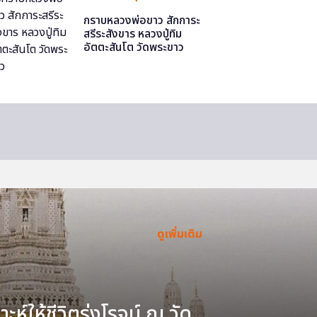
กราบหลวงพ่อขาว สักการะ
สรีระสังขาร หลวงปู่ทิม
อัตตะสันโต วัดพระขาว
ดูเพิ่มเติม
ะห์ให้ชีวิตรุ่งโรจน์ ณ วัด