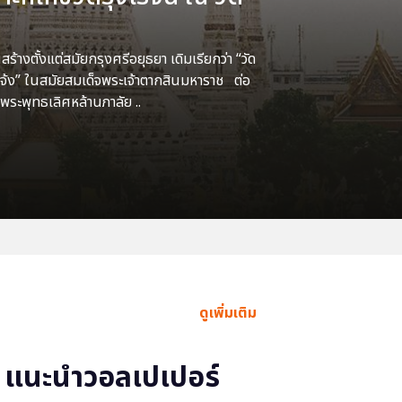
้างตั้งแต่สมัยกรุงศรีอยุธยา เดิมเรียกว่า “วัด
แจ้ง” ในสมัยสมเด็จพระเจ้าตากสินมหาราช ต่อ
พระพุทธเลิศหล้านภาลัย ..
ดูเพิ่มเติม
แนะนำวอลเปเปอร์