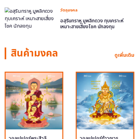
วัตถุมงคล
อสุรินทราหู มูพลิกดวง ทุบเคราะห์
เหมาะสายเสี่ยงโชค นักลงทุน
สินค้ามงคล
ดูเพิ่มเติม
วอลเปเปอร์พระสีวลี
วอลเปเปอร์ท้าวกุเวร