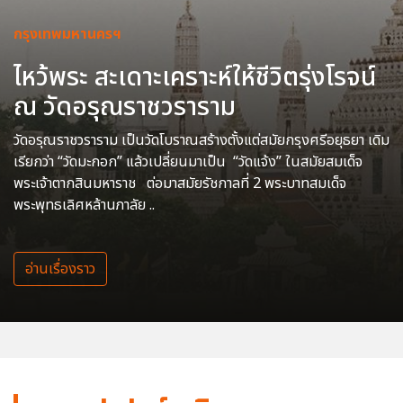
กรุงเทพมหานครฯ
ไหว้พระ สะเดาะเคราะห์ให้ชีวิตรุ่งโรจน์
ณ วัดอรุณราชวราราม
วัดอรุณราชวราราม เป็นวัดโบราณสร้างตั้งแต่สมัยกรุงศรีอยุธยา เดิม
เรียกว่า “วัดมะกอก” แล้วเปลี่ยนมาเป็น “วัดแจ้ง” ในสมัยสมเด็จ
พระเจ้าตากสินมหาราช ต่อมาสมัยรัชกาลที่ 2 พระบาทสมเด็จ
พระพุทธเลิศหล้านภาลัย ..
อ่านเรื่องราว