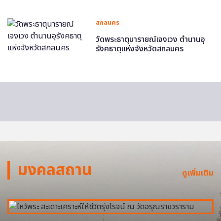
สกลนคร
วัดพระธาตุนารายณ์เจงเวง ตำนานอุ
รังคธาตุแห่งจังหวัดสกลนคร
มงคลสถาน
ดูเพิ่มเติม