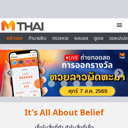
Skip to content
menu
หน้าแรก
ทำนายฝัน
ตรวจหวย
ผลบอล
ดูดวง
วอลเปเปอร
ไลฟ์สไตล์
It's All About Belief
เชื่อในสิ่งที่ทำ ทำในสิ่งที่เชื่อ