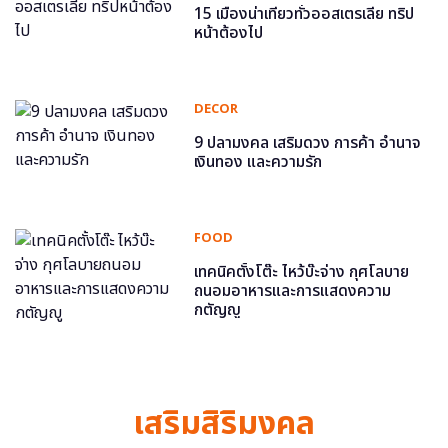
15 เมืองน่าเที่ยวทั่วออสเตรเลีย ทริป
หน้าต้องไป
DECOR
9 ปลามงคล เสริมดวง การค้า อำนาจ
เงินทอง และความรัก
FOOD
เทคนิคตั้งโต๊ะ ไหว้บ๊ะจ่าง กุศโลบาย
ถนอมอาหารและการแสดงความ
กตัญญู
เสริมสิริมงคล