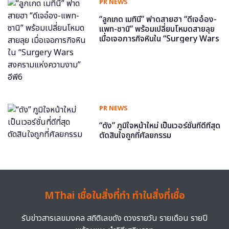
PR NEWS
“ลูกเกด เมทินี” ฟาดสายฮา “ดีเจอ๋อง-
แพท-ซานิ” พร้อมเปลี่ยนโหมดสายลุย
เมื่อเจอภารกิจหินใน “Surgery Wars
สงครามแห่งความงาม” อีพี6
PR NEWS
“ดัง” ภูมิใจหน้าใหม่ เป็นเวอร์ชั่นที่ดีที่สุด
ตัดสินใจถูกที่ศัลยกรรม
MThai เชื่อในสิ่งที่ทำ ทำในสิ่งที่เชื่อ
รับข่าวสารเลขมงคล สถิติเลขดัง ดวงรายวัน รายเดือน รายปี