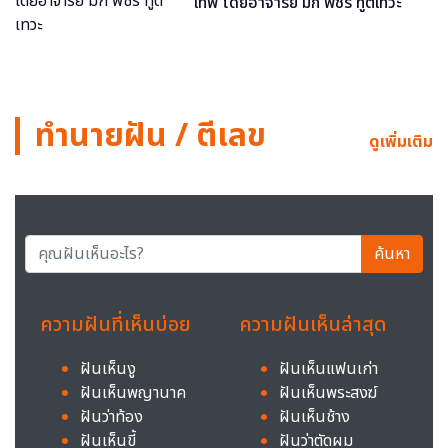
เทพ โดยอาจารย์ มิก พชร ทูตเทวะ
ทำนายฝัน / ตีเลข
ดูเพิ่มเติม
ค้นหา
ความฝันที่เห็นบ่อย
ความฝันเห็นล่าสุด
ฝันเห็นงู
ฝันเห็นแฟนเก่า
ฝันเห็นพญานาค
ฝันเห็นพระสงฆ์
ฝันว่าท้อง
ฝันเห็นช้าง
ฝันเห็นขี้
ฝันว่าตัดผม