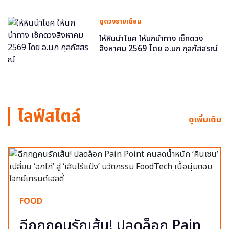
ดูดวงรายเดือน
ให้หินนำโชค ให้นกนำทาง เช็กดวง
สิงหาคม 2569 โดย อ.นก กุลภัสสรณ์
ไลฟ์สไตล์
ดูเพิ่มเติม
FOOD
ฉีกกฎคนรักเส้น! ปลดล็อก Pain