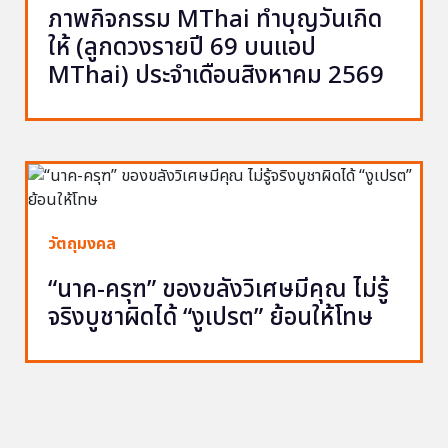
ภาพกิจกรรม MThai ทำบุญวันเกิด
ให้ (ลูกดวงรายปี 69 บนแอป
MThai) ประจำเดือนสิงหาคม 2569
วัตถุมงคล
“นาค-ครุฑ” ของขลังวิเศษมีคุณ ไม่รู้
จริงบูชาผิดได้ “งูเปรต” ย้อนให้โทษ