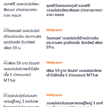
ฤกษ์ดีวันคเณศจตุรถี แจกฟรี!
วอลเปเปอร์พระพิฆเนศ ปางลาลบาคจา
ราชา คเณศ
Wallpaper
โหลดเลย! วอลเปเปอร์เจ้าแม่กวนอิม
ประทานพร ชุดเปิดคลัง รับทรัพย์ เพียง
59 บ.
Wallpaper
เพียง 59 บาท รับเฮง! วอลเปเปอร์เทพ
เจ้าไฉ่ซิงเอี๊ย 5 ปางบนแอป MThai
Wallpaper
วอลเปเปอร์บรมมหาเศรษฐีใหญ่ 3 องค์