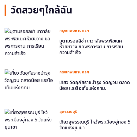
วัดสวยๆใกล้ฉัน
กรุงเทพมหานครฯ
มูตามรอยลิซ่า เทวาลัยพระพิฆเนศ
ห้วยขวาง ขอพรการงาน การเรียน
ความสำเร็จ
กรุงเทพมหานครฯ
เที่ยว วัดอุภัยราชบำรุง วัดญวน ตลาด
น้อย แรร์ไอเท็มแห่งกทม.
สุพรรณบุรี
เที่ยวสุพรรณบุรี ไหว้พระเมืองอู่ทอง 5
วัดแห่งขุนเขา