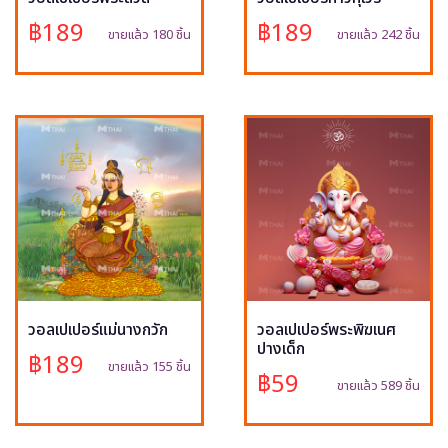
฿189
฿189
ขายแล้ว 180 ชิ้น
ขายแล้ว 242 ชิ้น
วอลเปเปอร์แม่นางกวัก
วอลเปเปอร์พระพิฆเนศ
ปางเด็ก
฿189
ขายแล้ว 155 ชิ้น
฿59
ขายแล้ว 589 ชิ้น