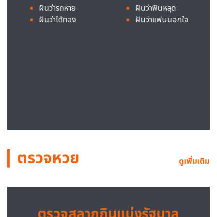
ฝันว่ารถหาย
ฝันว่าฟันหลุด
ฝันว่าได้ทอง
ฝันว่าแฟนนอกใจ
ตรวจหวย
ดูเพิ่มเติม
ตรวจสลากกินแบ่งรัฐบาล