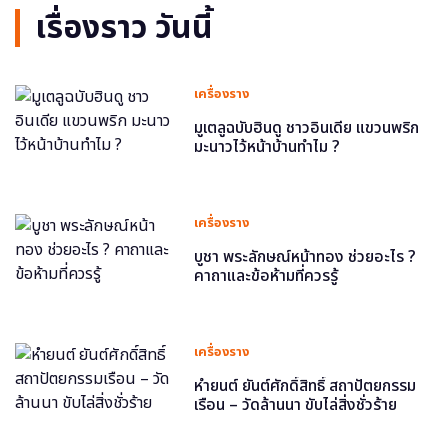
เรื่องราว วันนี้
เครื่องราง
มูเตลูฉบับฮินดู ชาวอินเดีย แขวนพริก
มะนาวไว้หน้าบ้านทำไม ?
เครื่องราง
บูชา พระลักษณ์หน้าทอง ช่วยอะไร ?
คาถาและข้อห้ามที่ควรรู้
เครื่องราง
หำยนต์ ยันต์ศักดิ์สิทธิ์ สถาปัตยกรรม
เรือน – วัดล้านนา ขับไล่สิ่งชั่วร้าย