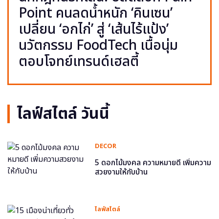
Point คนลดน้ำหนัก ‘คินเซน’
เปลี่ยน ‘อกไก่’ สู่ ‘เส้นไร้แป้ง’
นวัตกรรม FoodTech เนื้อนุ่ม
ตอบโจทย์เทรนด์เฮลตี้
ไลฟ์สไตล์ วันนี้
DECOR
5 ดอกไม้มงคล ความหมายดี เพิ่มความ
สวยงามให้กับบ้าน
ไลฟ์สไตล์