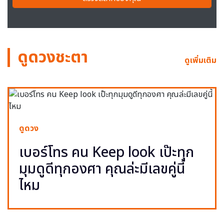
ดูดวงชะตา
ดูเพิ่มเติม
ดูดวง
เบอร์โทร คน Keep look เป๊ะทุก
มุมดูดีทุกองศา คุณล่ะมีเลขคู่นี้
ไหม