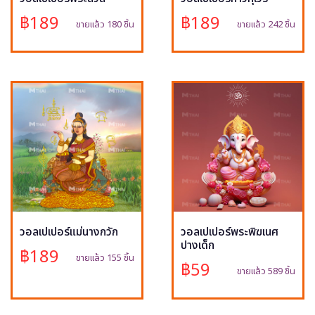
฿189
฿189
ขายแล้ว 180 ชิ้น
ขายแล้ว 242 ชิ้น
วอลเปเปอร์แม่นางกวัก
วอลเปเปอร์พระพิฆเนศ
ปางเด็ก
฿189
ขายแล้ว 155 ชิ้น
฿59
ขายแล้ว 589 ชิ้น