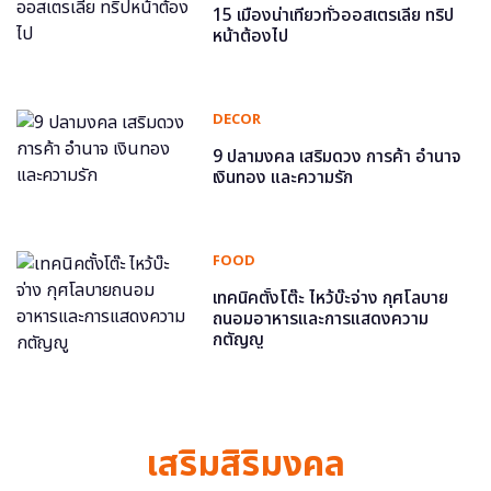
15 เมืองน่าเที่ยวทั่วออสเตรเลีย ทริป
หน้าต้องไป
DECOR
9 ปลามงคล เสริมดวง การค้า อำนาจ
เงินทอง และความรัก
FOOD
เทคนิคตั้งโต๊ะ ไหว้บ๊ะจ่าง กุศโลบาย
ถนอมอาหารและการแสดงความ
กตัญญู
เสริมสิริมงคล