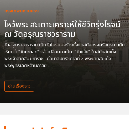
กรุงเทพมหานครฯ
ไหว้พระ สะเดาะเคราะห์ให้ชีวิตรุ่งโรจน์
ณ วัดอรุณราชวราราม
วัดอรุณราชวราราม เป็นวัดโบราณสร้างตั้งแต่สมัยกรุงศรีอยุธยา เดิม
เรียกว่า “วัดมะกอก” แล้วเปลี่ยนมาเป็น “วัดแจ้ง” ในสมัยสมเด็จ
พระเจ้าตากสินมหาราช ต่อมาสมัยรัชกาลที่ 2 พระบาทสมเด็จ
พระพุทธเลิศหล้านภาลัย ..
อ่านเรื่องราว