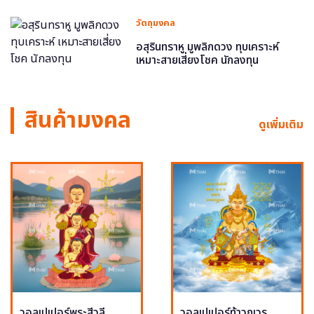
วัตถุมงคล
อสุรินทราหู มูพลิกดวง ทุบเคราะห์
เหมาะสายเสี่ยงโชค นักลงทุน
สินค้ามงคล
ดูเพิ่มเติม
วอลเปเปอร์พระสีวลี
วอลเปเปอร์ท้าวกุเวร