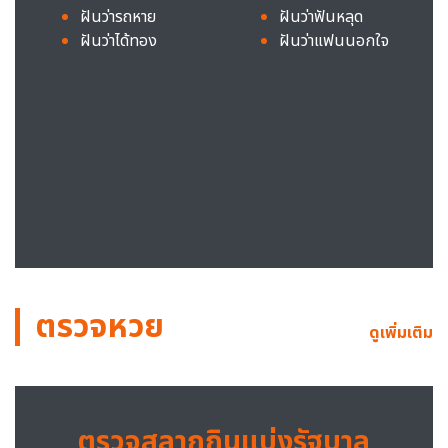
ฝันว่ารถหาย
ฝันว่าฟันหลุด
ฝันว่าได้ทอง
ฝันว่าแฟนนอกใจ
ตรวจหวย
ดูเพิ่มเติม
ตรวจสลากกินแบ่งรัฐบาล