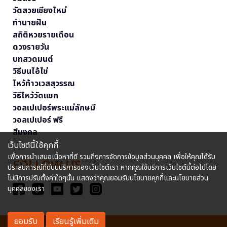
วัดสวยเชียงใหม่
ทำนายฝัน
สถิติหวยรายเดือน
ดวงรายวัน
บทสวดมนต์
วิธีบนไอ้ไข่
ไหว้ท้าวเวสสุวรรณ
วิธีไหว้วัดแขก
วอลเปเปอร์พระแม่ลักษมี
วอลเปเปอร์ ฟรี
สีมงคล
เว็บไซต์นี้ใช้คุกกี้
เพื่อการนำเสนอเนื้อหาที่ดี รวมถึงการจัดการข้อมูลส่วนบุคคล เพื่อให้คุณได้รับ
FOLLOW US
ประสบการณ์ที่ดีบนบริการของเว็บไซต์เรา หากคุณใช้บริการเว็บไซต์นี้ต่อไปโดย
ไม่มีการปรับตั้งค่าใดๆนั้น แสดงว่าคุณยอมรับนโยบายคุกกี้และนโยบายส่วน
บุคคลของเรา
ยอมรับ
เรียนรู้เพิ่มเติม