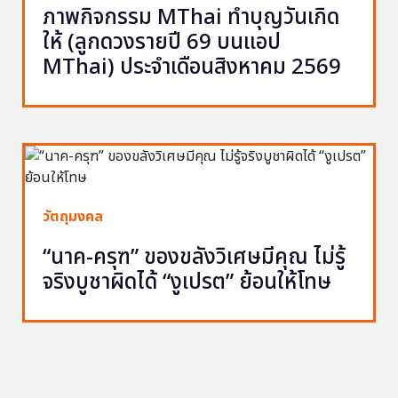
ภาพกิจกรรม MThai ทำบุญวันเกิด
ให้ (ลูกดวงรายปี 69 บนแอป
MThai) ประจำเดือนสิงหาคม 2569
วัตถุมงคล
“นาค-ครุฑ” ของขลังวิเศษมีคุณ ไม่รู้
จริงบูชาผิดได้ “งูเปรต” ย้อนให้โทษ