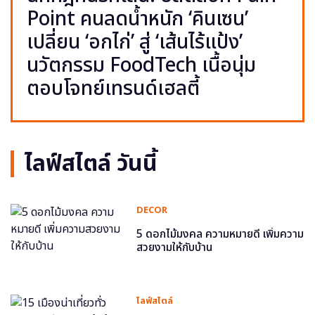
Point คนลดน้ำหนัก ‘คินเซน’
เปลี่ยน ‘อกไก่’ สู่ ‘เส้นไร้แป้ง’
นวัตกรรม FoodTech เนื้อนุ่ม
ตอบโจทย์เทรนด์เฮลตี้
ไลฟ์สไตล์ วันนี้
DECOR
5 ดอกไม้มงคล ความหมายดี เพิ่มความ
สวยงามให้กับบ้าน
ไลฟ์สไตล์