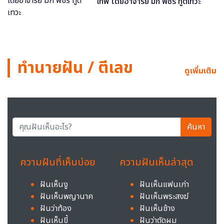
เทพ โดยอาจารย์ มิก พชร ทูตเทวะ
ทำนายฝัน / ตีเลข
ดูเพิ่มเติม
ค้นหา
ความฝันที่เห็นบ่อย
ความฝันเห็นล่าสุด
ฝันเห็นงู
ฝันเห็นแฟนเก่า
ฝันเห็นพญานาค
ฝันเห็นพระสงฆ์
ฝันว่าท้อง
ฝันเห็นช้าง
ฝันเห็นขี้
ฝันว่าตัดผม