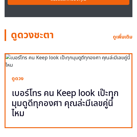
ดูดวงชะตา
ดูเพิ่มเติม
ดูดวง
เบอร์โทร คน Keep look เป๊ะทุก
มุมดูดีทุกองศา คุณล่ะมีเลขคู่นี้
ไหม