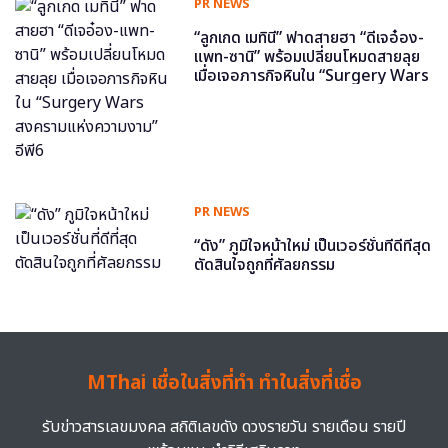
PR NEWS
“ลูกเกด เมทินี” ฟาดสายฮา “ดีเจอ๋อง-
แพท-ซานิ” พร้อมเปลี่ยนโหมดสายลุย
เมื่อเจอภารกิจหินใน “Surgery Wars
สงครามแห่งความงาม” อีพี6
PR NEWS
“ดัง” ภูมิใจหน้าใหม่ เป็นเวอร์ชั่นที่ดีที่สุด
ตัดสินใจถูกที่ศัลยกรรม
MThai เชื่อในสิ่งที่ทำ ทำในสิ่งที่เชื่อ
รับข่าวสารเลขมงคล สถิติเลขดัง ดวงรายวัน รายเดือน รายปี