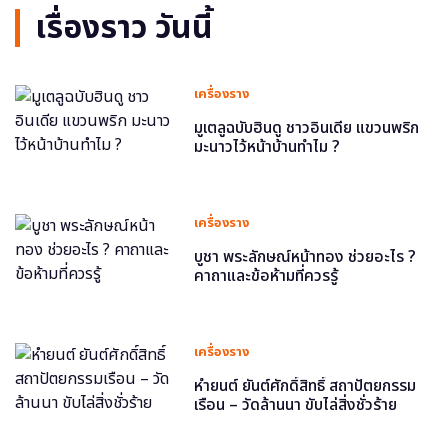
เรื่องราว วันนี้
เครื่องราง
มูเตลูฉบับฮินดู ชาวอินเดีย แขวนพริก
มะนาวไว้หน้าบ้านทำไม ?
เครื่องราง
บูชา พระลักษณ์หน้าทอง ช่วยอะไร ?
คาถาและข้อห้ามที่ควรรู้
เครื่องราง
หำยนต์ ยันต์ศักดิ์สิทธิ์ สถาปัตยกรรม
เรือน – วัดล้านนา ขับไล่สิ่งชั่วร้าย