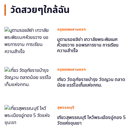
วัดสวยๆใกล้ฉัน
กรุงเทพมหานครฯ
มูตามรอยลิซ่า เทวาลัยพระพิฆเนศ
ห้วยขวาง ขอพรการงาน การเรียน
ความสำเร็จ
กรุงเทพมหานครฯ
เที่ยว วัดอุภัยราชบำรุง วัดญวน ตลาด
น้อย แรร์ไอเท็มแห่งกทม.
สุพรรณบุรี
เที่ยวสุพรรณบุรี ไหว้พระเมืองอู่ทอง 5
วัดแห่งขุนเขา