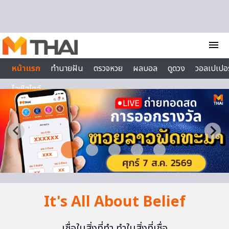
Skip to content
menu
หน้าแรก
ทำนายฝัน
ตรวจหวย
ผลบอล
ดูดวง
วอลเปเปอร
ไลฟ์สไตล์
It's All About Belief
เชื่อในสิ่งที่ทำ ทำในสิ่งที่เชื่อ