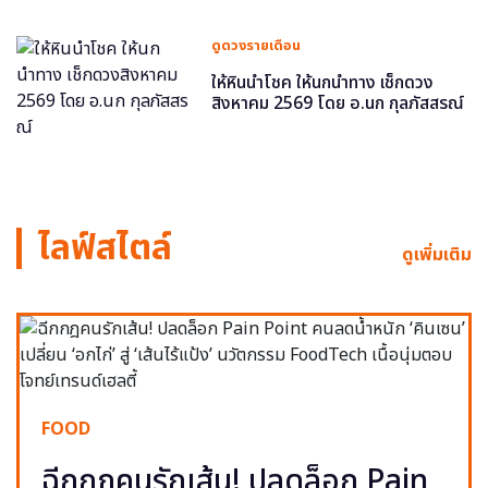
ดูดวงรายเดือน
ให้หินนำโชค ให้นกนำทาง เช็กดวง
สิงหาคม 2569 โดย อ.นก กุลภัสสรณ์
ไลฟ์สไตล์
ดูเพิ่มเติม
FOOD
ฉีกกฎคนรักเส้น! ปลดล็อก Pain