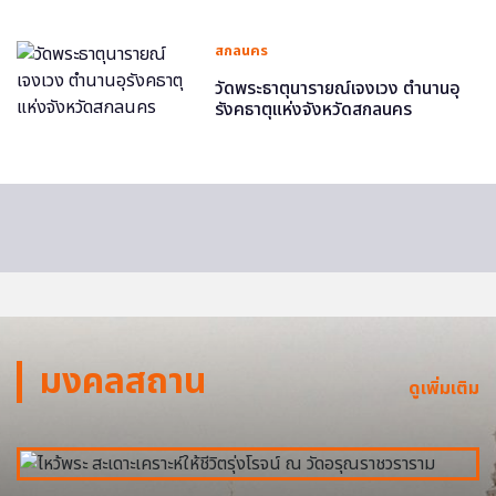
สกลนคร
วัดพระธาตุนารายณ์เจงเวง ตำนานอุ
รังคธาตุแห่งจังหวัดสกลนคร
มงคลสถาน
ดูเพิ่มเติม