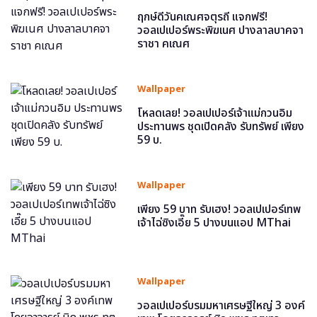
ฤกษ์ดีวันคเณศจตุรถี แจกฟรี!
วอลเปเปอร์พระพิฆเนศ ปางลาลบาคจา
ราชา คเณศ
Wallpaper
โหลดเลย! วอลเปเปอร์เจ้าแม่กวนอิม
ประทานพร ชุดเปิดคลัง รับทรัพย์ เพียง
59 บ.
Wallpaper
เพียง 59 บาท รับเฮง! วอลเปเปอร์เทพ
เจ้าไฉ่ซิงเอี๊ย 5 ปางบนแอป MThai
Wallpaper
วอลเปเปอร์บรมมหาเศรษฐีใหญ่ 3 องค์