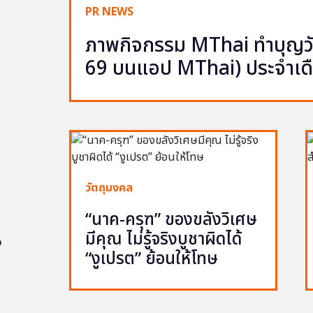
PR NEWS
ภาพกิจกรรม MThai ทำบุญวัน
69 บนแอป MThai) ประจำเด
วัตถุมงคล
“นาค-ครุฑ” ของขลังวิเศษ
มีคุณ ไม่รู้จริงบูชาผิดได้
อ
“งูเปรต” ย้อนให้โทษ