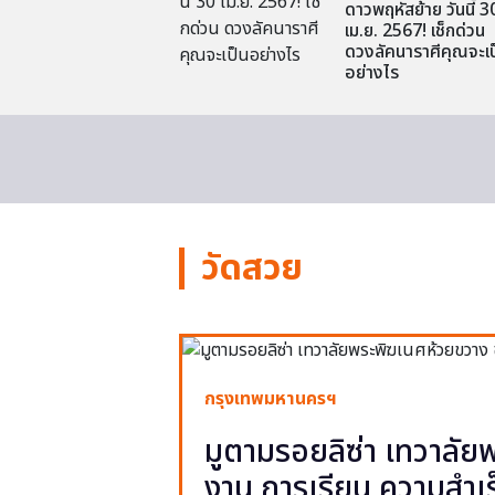
ดาวพฤหัสย้าย วันนี้ 3
เม.ย. 2567! เช็กด่วน
ดวงลัคนาราศีคุณจะเป
อย่างไร
วัดสวย
กรุงเทพมหานครฯ
มูตามรอยลิซ่า เทวาลั
งาน การเรียน ความสำเร