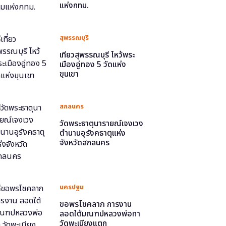
แห่งกทม.
สุพรรณบุรี
เที่ยวสุพรรณบุรี ไหว้พระ
เมืองอู่ทอง 5 วัดแห่ง
ขุนเขา
สกลนคร
วัดพระธาตุนารายณ์เจงเวง
ตำนานอุรังคธาตุแห่ง
จังหวัดสกลนคร
นครปฐม
ขอพรโชคลาภ การงาน
ลอดใต้มณฑปหลวงพ่อทา
วัดพะเนียงแตก