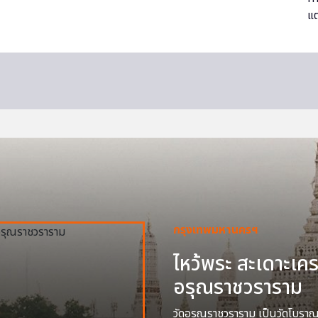
กรุงเทพมหานครฯ
ไหว้พระ สะเดาะเครา
อรุณราชวราราม
วัดอรุณราชวราราม เป็นวัดโบราณสร