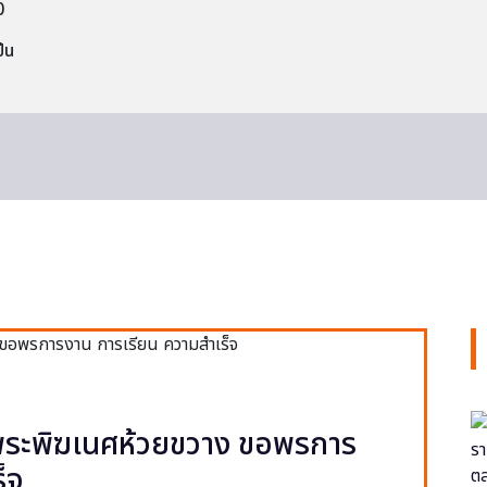
0
็น
ยพระพิฆเนศห้วยขวาง ขอพรการ
็จ