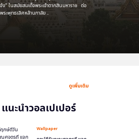
แจ้ง” ในสมัยสมเด็จพระเจ้าตากสินมหาราช ต่อ
พระพุทธเลิศหล้านภาลัย ..
ดูเพิ่มเติม
แนะนำวอลเปเปอร์
Wallpaper