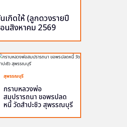
เกิดให้ (ลูกดวงรายปี
ือนสิงหาคม 2569
สุพรรณบุรี
กราบหลวงพ่อ
สมปรารถนา ขอพรปลด
หนี้ วัดสำปะซิว สุพรรณบุรี