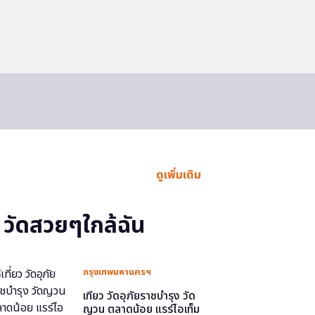
ดูเพิ่มเติม
วัดสวยๆใกล้ฉัน
กรุงเทพมหานครฯ
เที่ยว วัดอุภัยราชบำรุง วัด
ญวน ตลาดน้อย แรร์ไอเท็ม