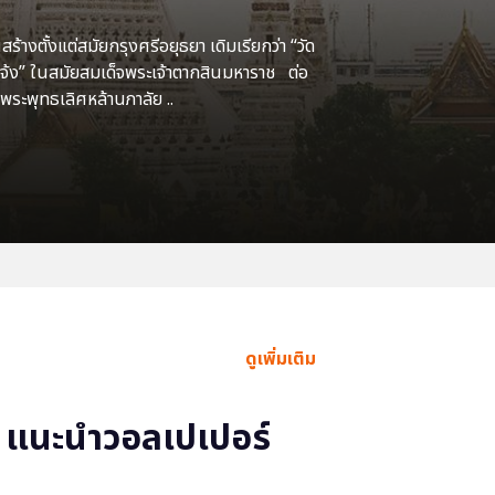
้างตั้งแต่สมัยกรุงศรีอยุธยา เดิมเรียกว่า “วัด
แจ้ง” ในสมัยสมเด็จพระเจ้าตากสินมหาราช ต่อ
พระพุทธเลิศหล้านภาลัย ..
ดูเพิ่มเติม
แนะนำวอลเปเปอร์