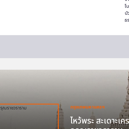
กรุงเทพมหานครฯ
ไหว้พระ สะเดาะเครา