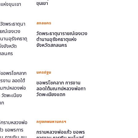
ขุนเขา
สกลนคร
วัดพระธาตุนารายณ์เจงเวง
ตำนานอุรังคธาตุแห่ง
จังหวัดสกลนคร
นครปฐม
ขอพรโชคลาภ การงาน
ลอดใต้มณฑปหลวงพ่อทา
วัดพะเนียงแตก
กรุงเทพมหานครฯ
กราบหลวงพ่อแก้ว ขอพร
การงาน การเงิน ชมโบสถ์