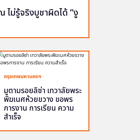
ไม่รู้จริงบูชาผิดได้ “งู
กรุงเทพมหานครฯ
มูตามรอยลิซ่า เทวาลัยพระ
พิฆเนศห้วยขวาง ขอพร
การงาน การเรียน ความ
สำเร็จ