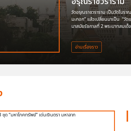
อรุณราชวราราม
วัดอรุณราชวราราม เป็นวัดโบราณสร
มะกอก” แล้วเปลี่ยนมาเป็น “วัด
มาสมัยรัชกาลที่ 2 พระบาทสมเด็จ
อ่านเรื่องราว
ง