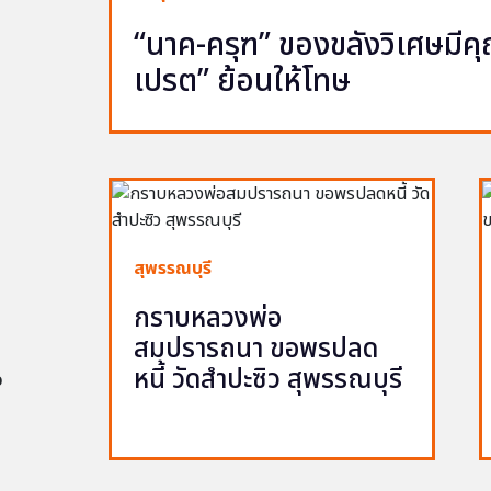
“นาค-ครุฑ” ของขลังวิเศษมีคุณ 
เปรต” ย้อนให้โทษ
สุพรรณบุรี
กราบหลวงพ่อ
สมปรารถนา ขอพรปลด
หนี้ วัดสำปะซิว สุพรรณบุรี
อ