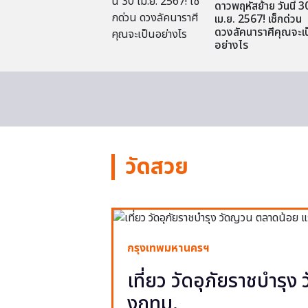
ดาวพฤหัสย้าย วันนี้ 3
เม.ย. 2567! เช็กด่วน
ดวงลัคนาราศีคุณจะเป
อย่างไร
วัดสวย
กรุงเทพมหานครฯ
เที่ยว วัดอุภัยราชบำรุ
งกทม.