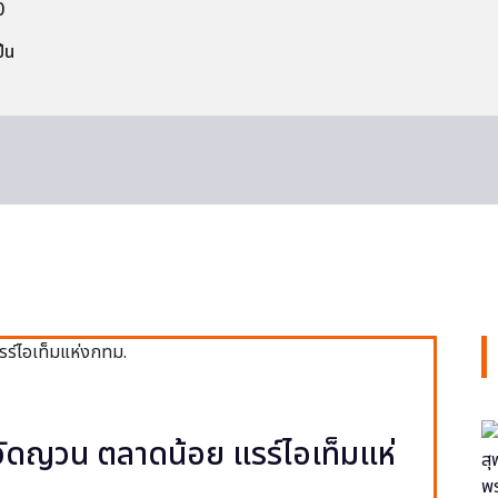
0
็น
ง วัดญวน ตลาดน้อย แรร์ไอเท็มแห่