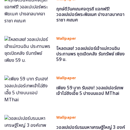
ฤกษ์ดีวันคเณศจตุรถี แจกฟรี!
วอลเปเปอร์พระพิฆเนศ ปางลาลบาคจา
ราชา คเณศ
Wallpaper
โหลดเลย! วอลเปเปอร์เจ้าแม่กวนอิม
ประทานพร ชุดเปิดคลัง รับทรัพย์ เพียง
59 บ.
Wallpaper
เพียง 59 บาท รับเฮง! วอลเปเปอร์เทพ
เจ้าไฉ่ซิงเอี๊ย 5 ปางบนแอป MThai
Wallpaper
วอลเปเปอร์บรมมหาเศรษฐีใหญ่ 3 องค์