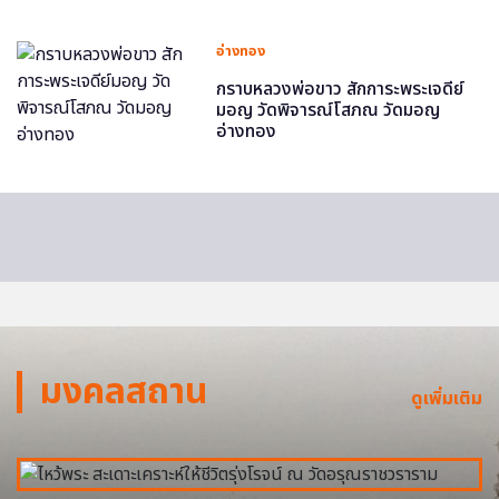
อ่างทอง
กราบหลวงพ่อขาว สักการะพระเจดีย์
มอญ วัดพิจารณ์โสภณ วัดมอญ
อ่างทอง
มงคลสถาน
ดูเพิ่มเติม