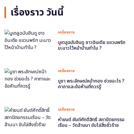
เรื่องราว วันนี้
เครื่องราง
มูเตลูฉบับฮินดู ชาวอินเดีย แขวนพริก
มะนาวไว้หน้าบ้านทำไม ?
เครื่องราง
บูชา พระลักษณ์หน้าทอง ช่วยอะไร ?
คาถาและข้อห้ามที่ควรรู้
เครื่องราง
หำยนต์ ยันต์ศักดิ์สิทธิ์ สถาปัตยกรรม
เรือน – วัดล้านนา ขับไล่สิ่งชั่วร้าย