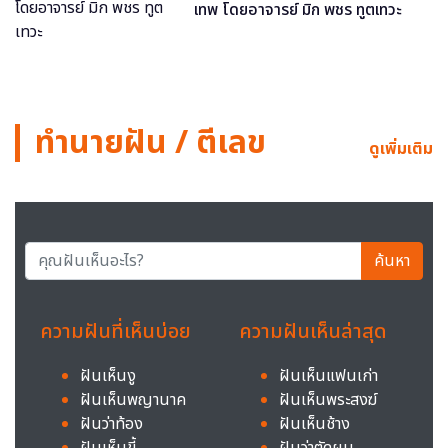
เทพ โดยอาจารย์ มิก พชร ทูตเทวะ
ทำนายฝัน / ตีเลข
ดูเพิ่มเติม
ค้นหา
ความฝันที่เห็นบ่อย
ความฝันเห็นล่าสุด
ฝันเห็นงู
ฝันเห็นแฟนเก่า
ฝันเห็นพญานาค
ฝันเห็นพระสงฆ์
ฝันว่าท้อง
ฝันเห็นช้าง
ฝันเห็นขี้
ฝันว่าตัดผม