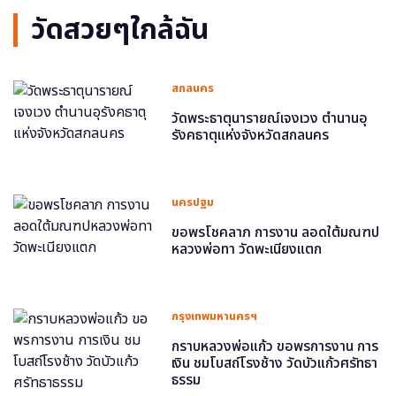
วัดสวยๆใกล้ฉัน
สกลนคร
วัดพระธาตุนารายณ์เจงเวง ตำนานอุ
รังคธาตุแห่งจังหวัดสกลนคร
นครปฐม
ขอพรโชคลาภ การงาน ลอดใต้มณฑป
หลวงพ่อทา วัดพะเนียงแตก
กรุงเทพมหานครฯ
กราบหลวงพ่อแก้ว ขอพรการงาน การ
เงิน ชมโบสถ์โรงช้าง วัดบัวแก้วศรัทธา
ธรรม