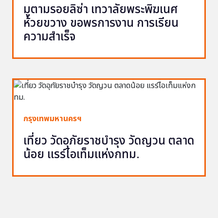
มูตามรอยลิซ่า เทวาลัยพระพิฆเนศ
ห้วยขวาง ขอพรการงาน การเรียน
ความสำเร็จ
กรุงเทพมหานครฯ
เที่ยว วัดอุภัยราชบำรุง วัดญวน ตลาด
น้อย แรร์ไอเท็มแห่งกทม.