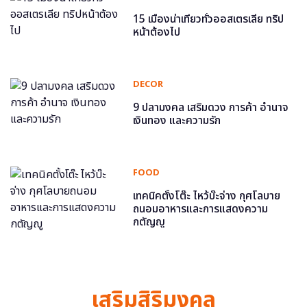
15 เมืองน่าเที่ยวทั่วออสเตรเลีย ทริป
หน้าต้องไป
DECOR
9 ปลามงคล เสริมดวง การค้า อำนาจ
เงินทอง และความรัก
FOOD
เทคนิคตั้งโต๊ะ ไหว้บ๊ะจ่าง กุศโลบาย
ถนอมอาหารและการแสดงความ
กตัญญู
เสริมสิริมงคล