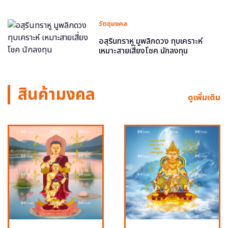
วัตถุมงคล
อสุรินทราหู มูพลิกดวง ทุบเคราะห์
เหมาะสายเสี่ยงโชค นักลงทุน
สินค้ามงคล
ดูเพิ่มเติม