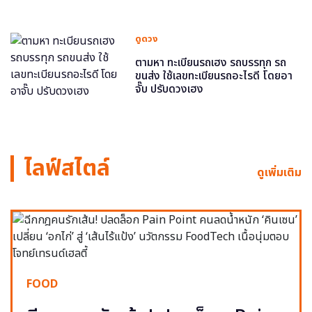
ดูดวง
ตามหา ทะเบียนรถเฮง รถบรรทุก รถ
ขนส่ง ใช้เลขทะเบียนรถอะไรดี โดยอา
จั๊บ ปรับดวงเฮง
ไลฟ์สไตล์
ดูเพิ่มเติม
FOOD