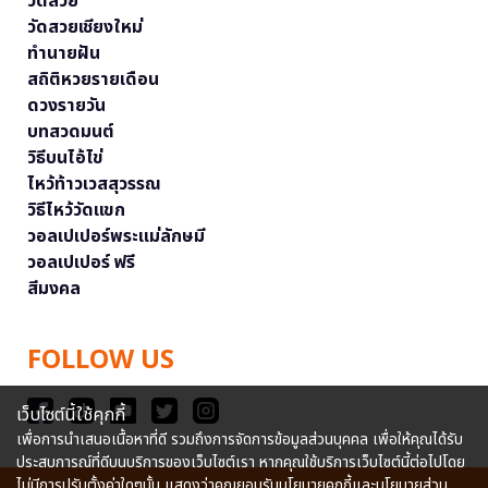
วัดสวย
วัดสวยเชียงใหม่
ทำนายฝัน
สถิติหวยรายเดือน
ดวงรายวัน
บทสวดมนต์
วิธีบนไอ้ไข่
ไหว้ท้าวเวสสุวรรณ
วิธีไหว้วัดแขก
วอลเปเปอร์พระแม่ลักษมี
วอลเปเปอร์ ฟรี
สีมงคล
FOLLOW US
เว็บไซต์นี้ใช้คุกกี้
เพื่อการนำเสนอเนื้อหาที่ดี รวมถึงการจัดการข้อมูลส่วนบุคคล เพื่อให้คุณได้รับ
ประสบการณ์ที่ดีบนบริการของเว็บไซต์เรา หากคุณใช้บริการเว็บไซต์นี้ต่อไปโดย
ไม่มีการปรับตั้งค่าใดๆนั้น แสดงว่าคุณยอมรับนโยบายคุกกี้และนโยบายส่วน