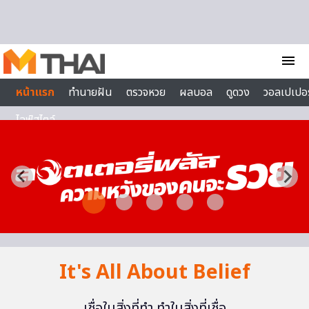
Skip to content
menu
หน้าแรก
ทำนายฝัน
ตรวจหวย
ผลบอล
ดูดวง
วอลเปเปอร
ไลฟ์สไตล์
It's All About Belief
เชื่อในสิ่งที่ทำ ทำในสิ่งที่เชื่อ