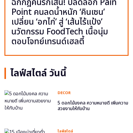
ฉีกกฎคนรักเส้น! ปลดล็อก Pain
Point คนลดน้ำหนัก ‘คินเซน’
เปลี่ยน ‘อกไก่’ สู่ ‘เส้นไร้แป้ง’
นวัตกรรม FoodTech เนื้อนุ่ม
ตอบโจทย์เทรนด์เฮลตี้
ไลฟ์สไตล์ วันนี้
DECOR
5 ดอกไม้มงคล ความหมายดี เพิ่มความ
สวยงามให้กับบ้าน
ไลฟ์สไตล์