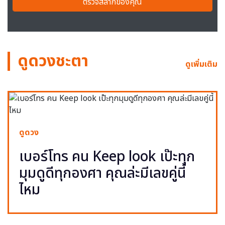
ตรวจสลากของคุณ
ดูดวงชะตา
ดูเพิ่มเติม
ดูดวง
เบอร์โทร คน Keep look เป๊ะทุก
มุมดูดีทุกองศา คุณล่ะมีเลขคู่นี้
ไหม