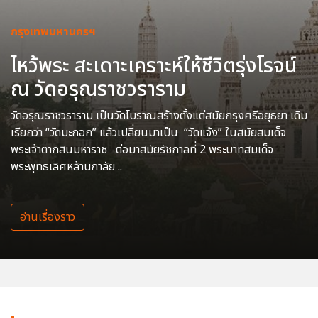
กรุงเทพมหานครฯ
ไหว้พระ สะเดาะเคราะห์ให้ชีวิตรุ่งโรจน์
ณ วัดอรุณราชวราราม
วัดอรุณราชวราราม เป็นวัดโบราณสร้างตั้งแต่สมัยกรุงศรีอยุธยา เดิม
เรียกว่า “วัดมะกอก” แล้วเปลี่ยนมาเป็น “วัดแจ้ง” ในสมัยสมเด็จ
พระเจ้าตากสินมหาราช ต่อมาสมัยรัชกาลที่ 2 พระบาทสมเด็จ
พระพุทธเลิศหล้านภาลัย ..
อ่านเรื่องราว