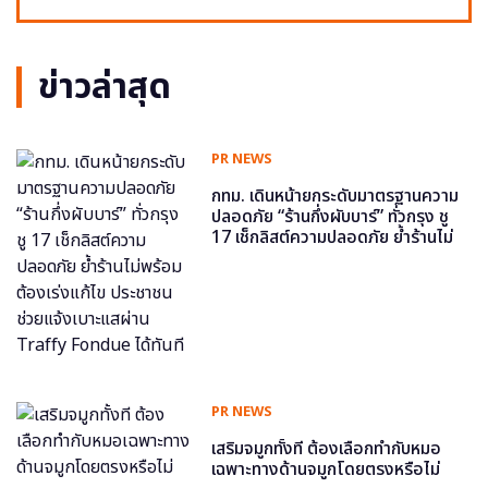
ข่าวล่าสุด
PR NEWS
กทม. เดินหน้ายกระดับมาตรฐานความ
ปลอดภัย “ร้านกึ่งผับบาร์” ทั่วกรุง ชู
17 เช็กลิสต์ความปลอดภัย ย้ำร้านไม่
พร้อม ต้องเร่งแก้ไข ประชาชนช่วย
แจ้งเบาะแสผ่าน Traffy Fondue ได้
ทันที
PR NEWS
เสริมจมูกทั้งที ต้องเลือกทำกับหมอ
เฉพาะทางด้านจมูกโดยตรงหรือไม่