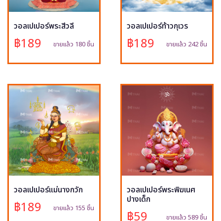
วอลเปเปอร์พระสีวลี
วอลเปเปอร์ท้าวกุเวร
฿189
฿189
ขายแล้ว 180 ชิ้น
ขายแล้ว 242 ชิ้น
วอลเปเปอร์แม่นางกวัก
วอลเปเปอร์พระพิฆเนศ
ปางเด็ก
฿189
ขายแล้ว 155 ชิ้น
฿59
ขายแล้ว 589 ชิ้น