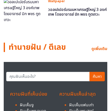
Wallpaper
วอลเปเปอร์บรมมหาเศรษฐีใหญ่ 3 องค์
เทพ โดยอาจารย์ มิก พชร ทูตเทวะ
ทำนายฝัน / ตีเลข
ดูเพิ่มเติม
ค้นหา
ความฝันที่เห็นบ่อย
ความฝันเห็นล่าสุด
ฝันเห็นงู
ฝันเห็นแฟนเก่า
ฝันเห็นพญานาค
ฝันเห็นพระสงฆ์