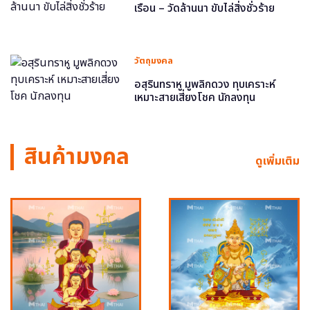
เรือน – วัดล้านนา ขับไล่สิ่งชั่วร้าย
วัตถุมงคล
อสุรินทราหู มูพลิกดวง ทุบเคราะห์
เหมาะสายเสี่ยงโชค นักลงทุน
สินค้ามงคล
ดูเพิ่มเติม