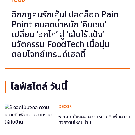
FOOD
ฉีกกฎคนรักเส้น! ปลดล็อก Pain
Point คนลดน้ำหนัก ‘คินเซน’
เปลี่ยน ‘อกไก่’ สู่ ‘เส้นไร้แป้ง’
นวัตกรรม FoodTech เนื้อนุ่ม
ตอบโจทย์เทรนด์เฮลตี้
ไลฟ์สไตล์ วันนี้
DECOR
5 ดอกไม้มงคล ความหมายดี เพิ่มความ
สวยงามให้กับบ้าน