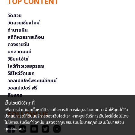
TOP CONTENT
วัดสวย
วัดสวยเชียงใหม่
ทำนายฝัน
สถิติหวยรายเดือน
ดวงรายวัน
บทสวดมนต์
วิธีบนไอ้ไข่
ไหว้ท้าวเวสสุวรรณ
วิธีไหว้วัดแขก
วอลเปเปอร์พระแม่ลักษมี
วอลเปเปอร์ ฟรี
สีมงคล
เว็บไซต์นี้ใช้คุกกี้
เพื่อการนำเสนอเนื้อหาที่ดี รวมถึงการจัดการข้อมูลส่วนบุคคล เพื่อให้คุณได้รับ
FOLLOW US
ประสบการณ์ที่ดีบนบริการของเว็บไซต์เรา หากคุณใช้บริการเว็บไซต์นี้ต่อไปโดย
ไม่มีการปรับตั้งค่าใดๆนั้น แสดงว่าคุณยอมรับนโยบายคุกกี้และนโยบายส่วน
บุคคลของเรา