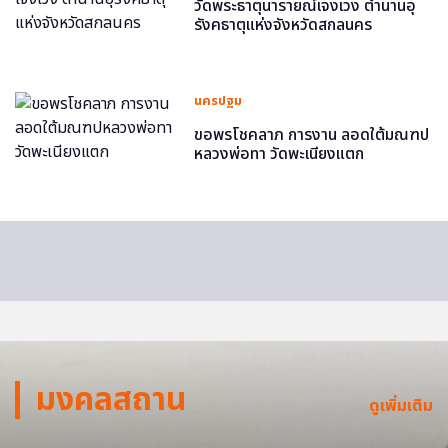
วัดพระธาตุนารายณ์เจงเวง ตำนานอุ
รังคธาตุแห่งจังหวัดสกลนคร
นครปฐม
ขอพรโชคลาภ การงาน ลอดใต้มณฑป
หลวงพ่อทา วัดพะเนียงแตก
มงคลสถาน
ดูเพิ่มเติม