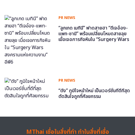
PR NEWS
“ลูกเกด เมทินี” ฟาดสายฮา “ดีเจอ๋อง-
แพท-ซานิ” พร้อมเปลี่ยนโหมดสายลุย
เมื่อเจอภารกิจหินใน “Surgery Wars
สงครามแห่งความงาม” อีพี6
PR NEWS
“ดัง” ภูมิใจหน้าใหม่ เป็นเวอร์ชั่นที่ดีที่สุด
ตัดสินใจถูกที่ศัลยกรรม
MThai เชื่อในสิ่งที่ทำ ทำในสิ่งที่เชื่อ