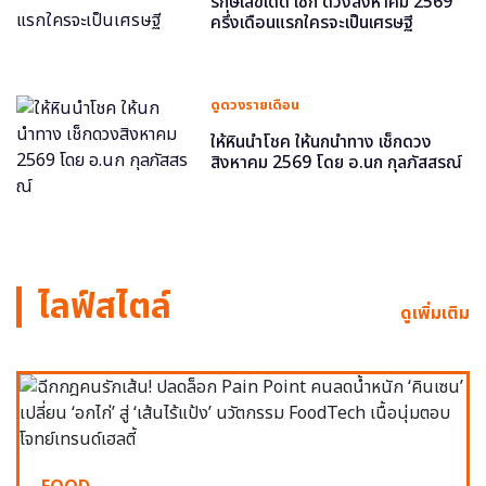
รักษ์เลขเด็ด เช็ก ดวงสิงหาคม 2569
ครึ่งเดือนแรกใครจะเป็นเศรษฐี
ดูดวงรายเดือน
ให้หินนำโชค ให้นกนำทาง เช็กดวง
สิงหาคม 2569 โดย อ.นก กุลภัสสรณ์
ไลฟ์สไตล์
ดูเพิ่มเติม