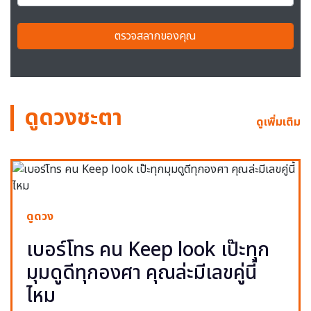
ตรวจสลากของคุณ
ดูดวงชะตา
ดูเพิ่มเติม
ดูดวง
เบอร์โทร คน Keep look เป๊ะทุก
มุมดูดีทุกองศา คุณล่ะมีเลขคู่นี้
ไหม