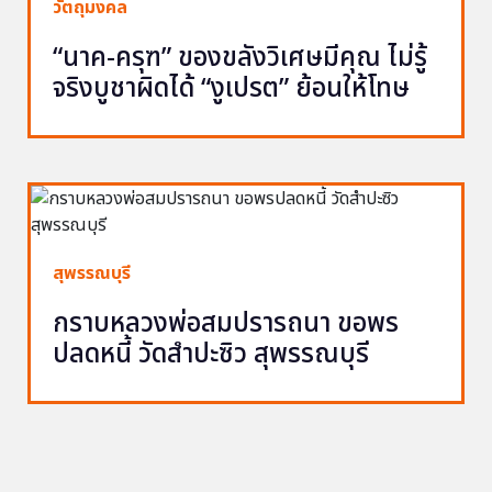
วัตถุมงคล
“นาค-ครุฑ” ของขลังวิเศษมีคุณ ไม่รู้
จริงบูชาผิดได้ “งูเปรต” ย้อนให้โทษ
สุพรรณบุรี
กราบหลวงพ่อสมปรารถนา ขอพร
ปลดหนี้ วัดสำปะซิว สุพรรณบุรี