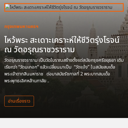
กรุงเทพมหานครฯ
ไหว้พระ สะเดาะเคราะห์ให้ชีวิตรุ่งโรจน์
ณ วัดอรุณราชวราราม
วัดอรุณราชวราราม เป็นวัดโบราณสร้างตั้งแต่สมัยกรุงศรีอยุธยา เดิม
เรียกว่า “วัดมะกอก” แล้วเปลี่ยนมาเป็น “วัดแจ้ง” ในสมัยสมเด็จ
พระเจ้าตากสินมหาราช ต่อมาสมัยรัชกาลที่ 2 พระบาทสมเด็จ
พระพุทธเลิศหล้านภาลัย ..
อ่านเรื่องราว