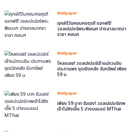
Wallpaper
ฤกษ์ดีวันคเณศจตุรถี แจกฟรี!
วอลเปเปอร์พระพิฆเนศ ปางลาลบาคจา
ราชา คเณศ
Wallpaper
โหลดเลย! วอลเปเปอร์เจ้าแม่กวนอิม
ประทานพร ชุดเปิดคลัง รับทรัพย์ เพียง
59 บ.
Wallpaper
เพียง 59 บาท รับเฮง! วอลเปเปอร์เทพ
เจ้าไฉ่ซิงเอี๊ย 5 ปางบนแอป MThai