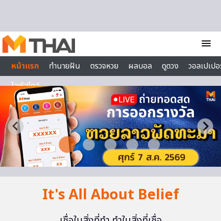
Skip to content
menu
หน้าแรก
ทำนายฝัน
ตรวจหวย
ผลบอล
ดูดวง
วอลเปเปอร
ไลฟ์สไตล์
It's All About Belief
เชื่อในสิ่งที่ทำ ทำในสิ่งที่เชื่อ