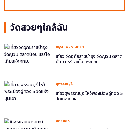
วัดสวยๆใกล้ฉัน
กรุงเทพมหานครฯ
เที่ยว วัดอุภัยราชบำรุง วัดญวน ตลาด
น้อย แรร์ไอเท็มแห่งกทม.
สุพรรณบุรี
เที่ยวสุพรรณบุรี ไหว้พระเมืองอู่ทอง 5
วัดแห่งขุนเขา
สกลนคร