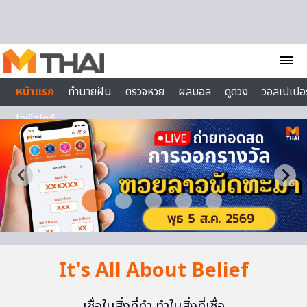
Skip to content
menu
หน้าแรก
ทำนายฝัน
ตรวจหวย
ผลบอล
ดูดวง
วอลเปเปอร
ไลฟ์สไตล์
It's All About Belief
เชื่อในสิ่งที่ทำ ทำในสิ่งที่เชื่อ