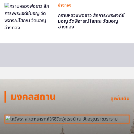
อ่างทอง
กราบหลวงพ่อขาว สักการะพระเจดีย์
มอญ วัดพิจารณ์โสภณ วัดมอญ
อ่างทอง
มงคลสถาน
ดูเพิ่มเติม