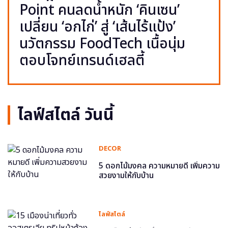
Point คนลดน้ำหนัก ‘คินเซน’
เปลี่ยน ‘อกไก่’ สู่ ‘เส้นไร้แป้ง’
นวัตกรรม FoodTech เนื้อนุ่ม
ตอบโจทย์เทรนด์เฮลตี้
ไลฟ์สไตล์ วันนี้
DECOR
5 ดอกไม้มงคล ความหมายดี เพิ่มความ
สวยงามให้กับบ้าน
ไลฟ์สไตล์