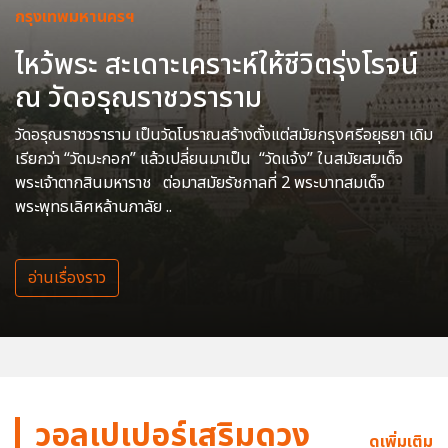
กรุงเทพมหานครฯ
ไหว้พระ สะเดาะเคราะห์ให้ชีวิตรุ่งโรจน์
ณ วัดอรุณราชวราราม
วัดอรุณราชวราราม เป็นวัดโบราณสร้างตั้งแต่สมัยกรุงศรีอยุธยา เดิม
เรียกว่า “วัดมะกอก” แล้วเปลี่ยนมาเป็น “วัดแจ้ง” ในสมัยสมเด็จ
พระเจ้าตากสินมหาราช ต่อมาสมัยรัชกาลที่ 2 พระบาทสมเด็จ
พระพุทธเลิศหล้านภาลัย ..
อ่านเรื่องราว
วอลเปเปอร์เสริมดวง
ดูเพิ่มเติม