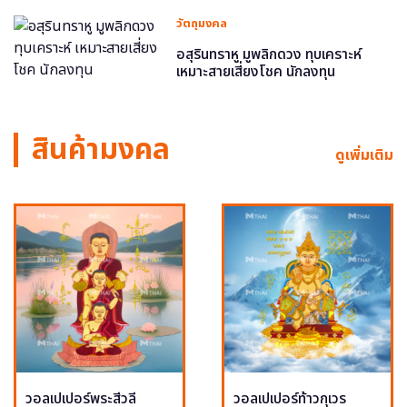
วัตถุมงคล
อสุรินทราหู มูพลิกดวง ทุบเคราะห์
เหมาะสายเสี่ยงโชค นักลงทุน
สินค้ามงคล
ดูเพิ่มเติม
วอลเปเปอร์พระสีวลี
วอลเปเปอร์ท้าวกุเวร