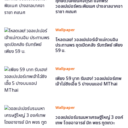
ฤกษ์ดีวันคเณศจตุรถี แจกฟรี!
วอลเปเปอร์พระพิฆเนศ ปางลาลบาคจา
ราชา คเณศ
Wallpaper
โหลดเลย! วอลเปเปอร์เจ้าแม่กวนอิม
ประทานพร ชุดเปิดคลัง รับทรัพย์ เพียง
59 บ.
Wallpaper
เพียง 59 บาท รับเฮง! วอลเปเปอร์เทพ
เจ้าไฉ่ซิงเอี๊ย 5 ปางบนแอป MThai
Wallpaper
วอลเปเปอร์บรมมหาเศรษฐีใหญ่ 3 องค์
เทพ โดยอาจารย์ มิก พชร ทูตเทวะ