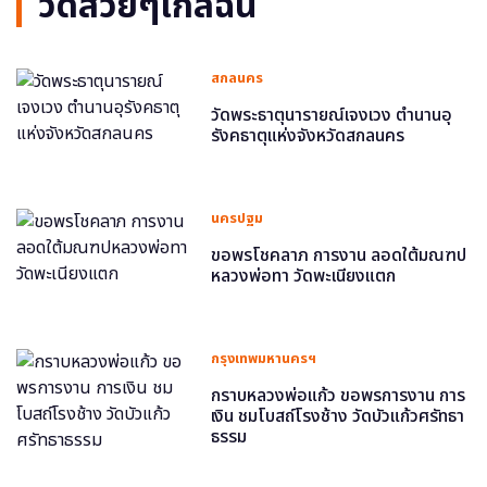
วัดสวยๆใกล้ฉัน
สกลนคร
วัดพระธาตุนารายณ์เจงเวง ตำนานอุ
รังคธาตุแห่งจังหวัดสกลนคร
นครปฐม
ขอพรโชคลาภ การงาน ลอดใต้มณฑป
หลวงพ่อทา วัดพะเนียงแตก
กรุงเทพมหานครฯ
กราบหลวงพ่อแก้ว ขอพรการงาน การ
เงิน ชมโบสถ์โรงช้าง วัดบัวแก้วศรัทธา
ธรรม