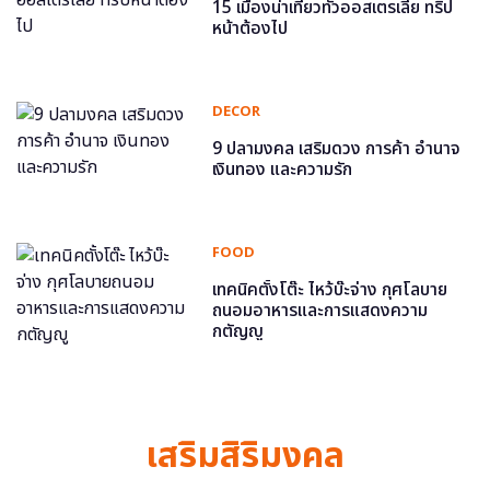
15 เมืองน่าเที่ยวทั่วออสเตรเลีย ทริป
หน้าต้องไป
DECOR
9 ปลามงคล เสริมดวง การค้า อำนาจ
เงินทอง และความรัก
FOOD
เทคนิคตั้งโต๊ะ ไหว้บ๊ะจ่าง กุศโลบาย
ถนอมอาหารและการแสดงความ
กตัญญู
เสริมสิริมงคล