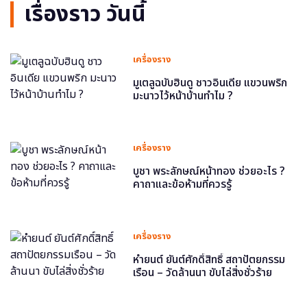
เรื่องราว วันนี้
เครื่องราง
มูเตลูฉบับฮินดู ชาวอินเดีย แขวนพริก
มะนาวไว้หน้าบ้านทำไม ?
เครื่องราง
บูชา พระลักษณ์หน้าทอง ช่วยอะไร ?
คาถาและข้อห้ามที่ควรรู้
เครื่องราง
หำยนต์ ยันต์ศักดิ์สิทธิ์ สถาปัตยกรรม
เรือน – วัดล้านนา ขับไล่สิ่งชั่วร้าย