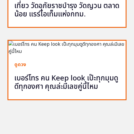
เที่ยว วัดอุภัยราชบำรุง วัดญวน ตลาด
น้อย แรร์ไอเท็มแห่งกทม.
ดูดวง
เบอร์โทร คน Keep look เป๊ะทุกมุมดู
ดีทุกองศา คุณล่ะมีเลขคู่นี้ไหม