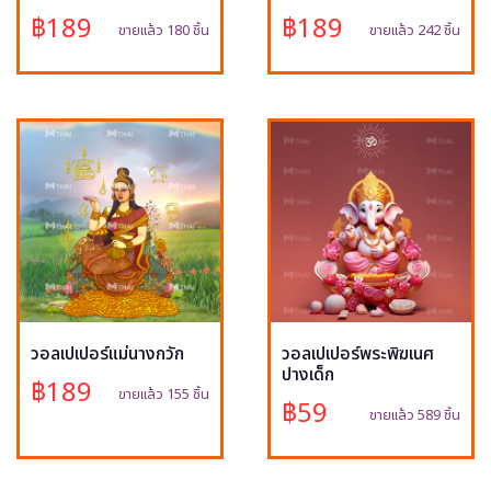
฿189
฿189
ขายแล้ว 180 ชิ้น
ขายแล้ว 242 ชิ้น
วอลเปเปอร์แม่นางกวัก
วอลเปเปอร์พระพิฆเนศ
ปางเด็ก
฿189
ขายแล้ว 155 ชิ้น
฿59
ขายแล้ว 589 ชิ้น