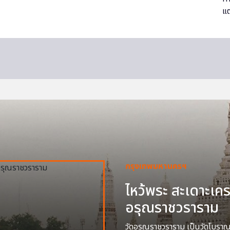
กรุงเทพมหานครฯ
ไหว้พระ สะเดาะเครา
อรุณราชวราราม
วัดอรุณราชวราราม เป็นวัดโบราณสร