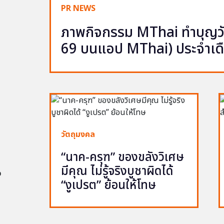
PR NEWS
ภาพกิจกรรม MThai ทำบุญวัน
69 บนแอป MThai) ประจำเด
วัตถุมงคล
“นาค-ครุฑ” ของขลังวิเศษ
มีคุณ ไม่รู้จริงบูชาผิดได้
อ
“งูเปรต” ย้อนให้โทษ