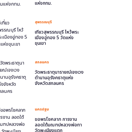
แห่งกทม.
สุพรรณบุรี
เที่ยวสุพรรณบุรี ไหว้พระ
เมืองอู่ทอง 5 วัดแห่ง
ขุนเขา
สกลนคร
วัดพระธาตุนารายณ์เจงเวง
ตำนานอุรังคธาตุแห่ง
จังหวัดสกลนคร
นครปฐม
ขอพรโชคลาภ การงาน
ลอดใต้มณฑปหลวงพ่อทา
วัดพะเนียงแตก