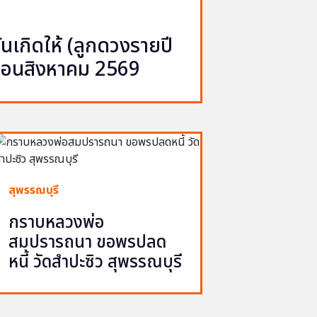
เกิดให้ (ลูกดวงรายปี
ือนสิงหาคม 2569
สุพรรณบุรี
กราบหลวงพ่อ
สมปรารถนา ขอพรปลด
หนี้ วัดสำปะซิว สุพรรณบุรี