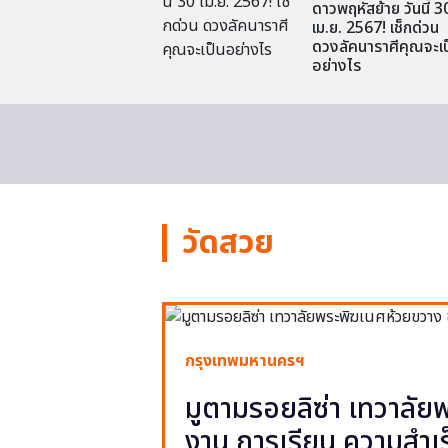
ดาวพฤหัสย้าย วันนี้ 3
เม.ย. 2567! เช็กด่วน
ดวงลัคนาราศีคุณจะเป
อย่างไร
วัดสวย
กรุงเทพมหานครฯ
มูตามรอยลิซ่า เทวาลั
งาน การเรียน ความสำเร