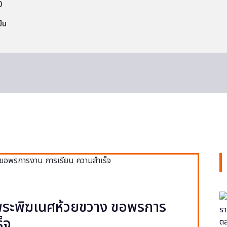
0
็น
ยพระพิฆเนศห้วยขวาง ขอพรการ
็จ