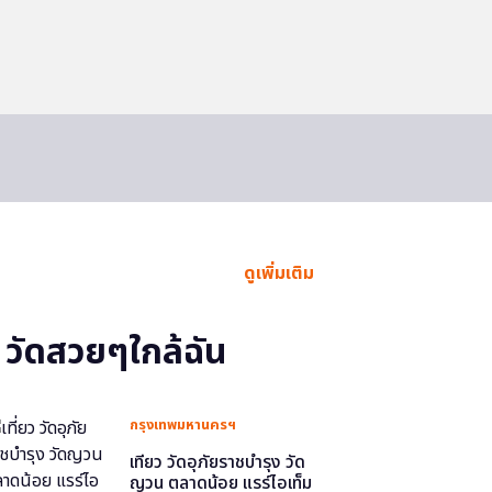
ดูเพิ่มเติม
วัดสวยๆใกล้ฉัน
กรุงเทพมหานครฯ
เที่ยว วัดอุภัยราชบำรุง วัด
ญวน ตลาดน้อย แรร์ไอเท็ม