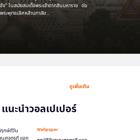
แจ้ง” ในสมัยสมเด็จพระเจ้าตากสินมหาราช ต่อ
พระพุทธเลิศหล้านภาลัย ..
ดูเพิ่มเติม
แนะนำวอลเปเปอร์
Wallpaper