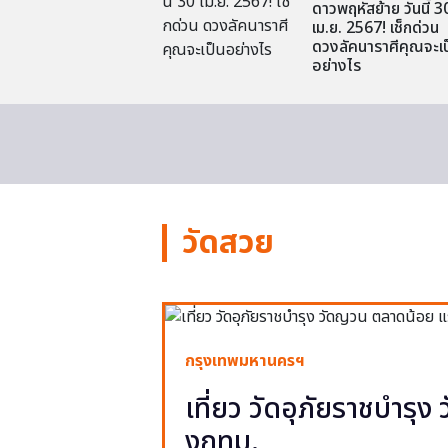
ดาวพฤหัสย้าย วันนี้ 3
เม.ย. 2567! เช็กด่วน
ดวงลัคนาราศีคุณจะเป
อย่างไร
วัดสวย
กรุงเทพมหานครฯ
เที่ยว วัดอุภัยราชบำรุ
งกทม.