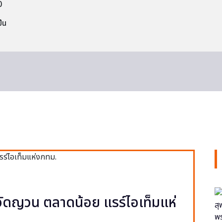
0
็น
ง วัดญวน ตลาดน้อย แรร์ไอเท็มแห่