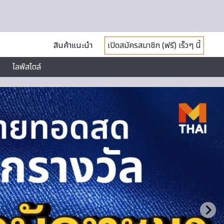
สินค้าแนะนำ
เปิดสมัครสมาชิก (ฟรี) เร็วๆ นี้
ไลฟ์สไตล์