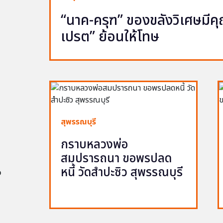
“นาค-ครุฑ” ของขลังวิเศษมีคุณ 
เปรต” ย้อนให้โทษ
สุพรรณบุรี
กราบหลวงพ่อ
สมปรารถนา ขอพรปลด
หนี้ วัดสำปะซิว สุพรรณบุรี
อ