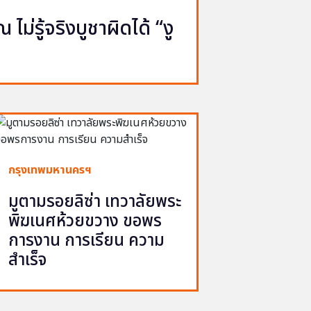
ไม่รู้จริงบูชาผิดได้ “งู
กรุงเทพมหานครฯ
มูตามรอยลิซ่า เทวาลัยพระ
พิฆเนศห้วยขวาง ขอพร
การงาน การเรียน ความ
สำเร็จ