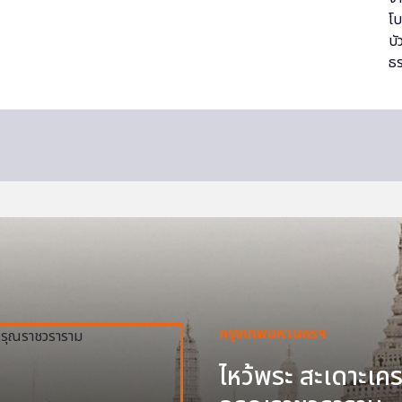
กรุงเทพมหานครฯ
ไหว้พระ สะเดาะเครา