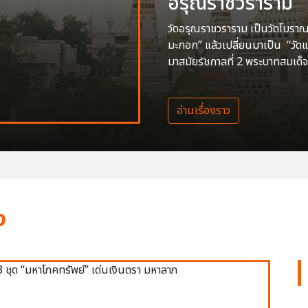
อรุณราชวราราม
วัดอรุณราชวราราม เป็นวัดโบราณสร
มะกอก” แล้วเปลี่ยนมาเป็น “วัด
มาสมัยรัชกาลที่ 2 พระบาทสมเด็จ
อ่านเรื่องราว
ง