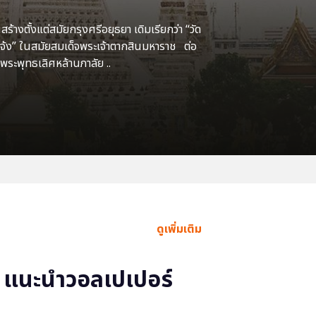
้างตั้งแต่สมัยกรุงศรีอยุธยา เดิมเรียกว่า “วัด
แจ้ง” ในสมัยสมเด็จพระเจ้าตากสินมหาราช ต่อ
พระพุทธเลิศหล้านภาลัย ..
ดูเพิ่มเติม
แนะนำวอลเปเปอร์