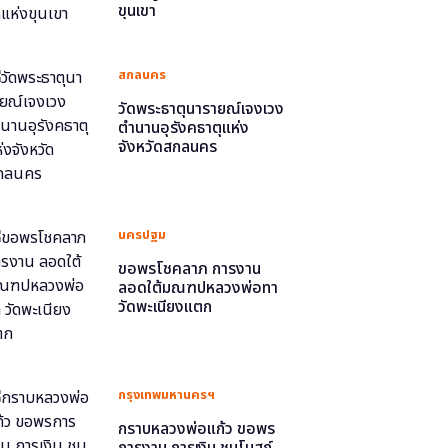
ขุนเขา
สกลนคร
วัดพระธาตุนารายณ์เจงเวง
ตำนานอุรังคธาตุแห่ง
จังหวัดสกลนคร
นครปฐม
ขอพรโชคลาภ การงาน
ลอดใต้มณฑปหลวงพ่อทา
วัดพะเนียงแตก
กรุงเทพมหานครฯ
กราบหลวงพ่อแก้ว ขอพร
การงาน การเงิน ชมโบสถ์