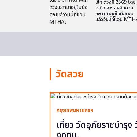
เช็ก ดวงปี 2569 โดย
อ.มิก พชร พลิกดวง
ชะตามาอยู่ในมือคุณ
แล้ววันนี้ที่แอป MTH
วัดสวย
กรุงเทพมหานครฯ
เที่ยว วัดอุภัยราชบำรุ
งกทม.