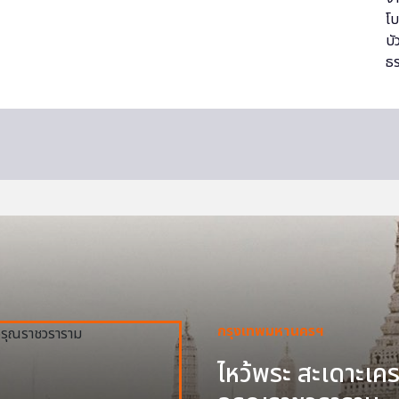
กรุงเทพมหานครฯ
ไหว้พระ สะเดาะเครา