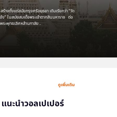
้างตั้งแต่สมัยกรุงศรีอยุธยา เดิมเรียกว่า “วัด
แจ้ง” ในสมัยสมเด็จพระเจ้าตากสินมหาราช ต่อ
พระพุทธเลิศหล้านภาลัย ..
ดูเพิ่มเติม
แนะนำวอลเปเปอร์