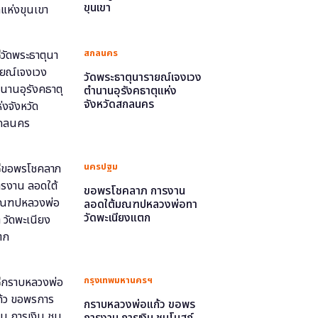
ขุนเขา
สกลนคร
วัดพระธาตุนารายณ์เจงเวง
ตำนานอุรังคธาตุแห่ง
จังหวัดสกลนคร
นครปฐม
ขอพรโชคลาภ การงาน
ลอดใต้มณฑปหลวงพ่อทา
วัดพะเนียงแตก
กรุงเทพมหานครฯ
กราบหลวงพ่อแก้ว ขอพร
การงาน การเงิน ชมโบสถ์