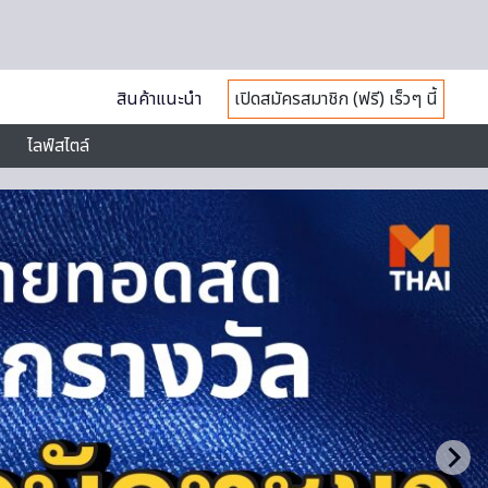
สินค้าแนะนำ
เปิดสมัครสมาชิก (ฟรี) เร็วๆ นี้
ไลฟ์สไตล์