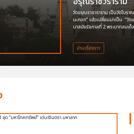
อรุณราชวราราม
วัดอรุณราชวราราม เป็นวัดโบราณสร
มะกอก” แล้วเปลี่ยนมาเป็น “วัด
มาสมัยรัชกาลที่ 2 พระบาทสมเด็จ
อ่านเรื่องราว
ง