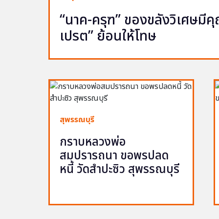
“นาค-ครุฑ” ของขลังวิเศษมีคุณ 
เปรต” ย้อนให้โทษ
สุพรรณบุรี
กราบหลวงพ่อ
สมปรารถนา ขอพรปลด
หนี้ วัดสำปะซิว สุพรรณบุรี