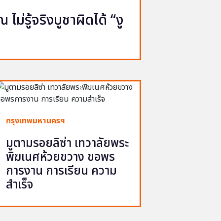
ไม่รู้จริงบูชาผิดได้ “งู
กรุงเทพมหานครฯ
มูตามรอยลิซ่า เทวาลัยพระ
พิฆเนศห้วยขวาง ขอพร
การงาน การเรียน ความ
สำเร็จ