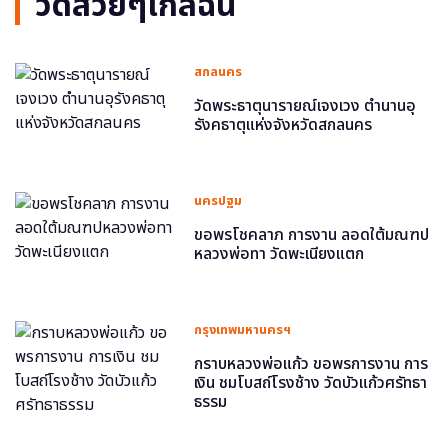
วัดสวยๆใกล้ฉัน
สกลนคร
วัดพระธาตุนารายณ์เจงเวง ตำนานอุ
รังคธาตุแห่งจังหวัดสกลนคร
นครปฐม
ขอพรโชคลาภ การงาน ลอดใต้มณฑป
หลวงพ่อทา วัดพะเนียงแตก
กรุงเทพมหานครฯ
กราบหลวงพ่อแก้ว ขอพรการงาน การ
เงิน ชมโบสถ์โรงช้าง วัดบัวแก้วศรัทธา
ธรรม