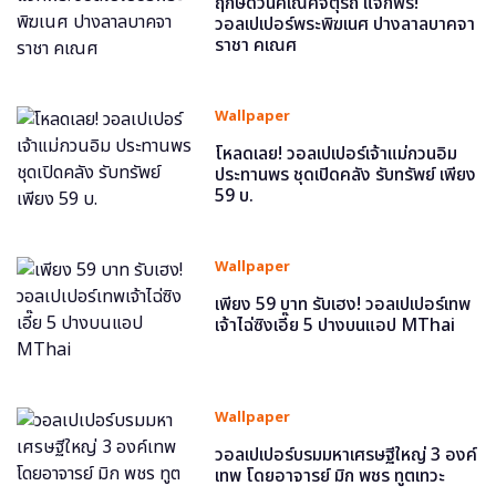
ฤกษ์ดีวันคเณศจตุรถี แจกฟรี!
วอลเปเปอร์พระพิฆเนศ ปางลาลบาคจา
ราชา คเณศ
Wallpaper
โหลดเลย! วอลเปเปอร์เจ้าแม่กวนอิม
ประทานพร ชุดเปิดคลัง รับทรัพย์ เพียง
59 บ.
Wallpaper
เพียง 59 บาท รับเฮง! วอลเปเปอร์เทพ
เจ้าไฉ่ซิงเอี๊ย 5 ปางบนแอป MThai
Wallpaper
วอลเปเปอร์บรมมหาเศรษฐีใหญ่ 3 องค์
เทพ โดยอาจารย์ มิก พชร ทูตเทวะ