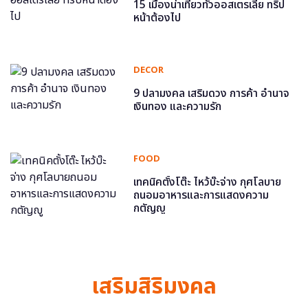
15 เมืองน่าเที่ยวทั่วออสเตรเลีย ทริป
หน้าต้องไป
DECOR
9 ปลามงคล เสริมดวง การค้า อำนาจ
เงินทอง และความรัก
FOOD
เทคนิคตั้งโต๊ะ ไหว้บ๊ะจ่าง กุศโลบาย
ถนอมอาหารและการแสดงความ
กตัญญู
เสริมสิริมงคล