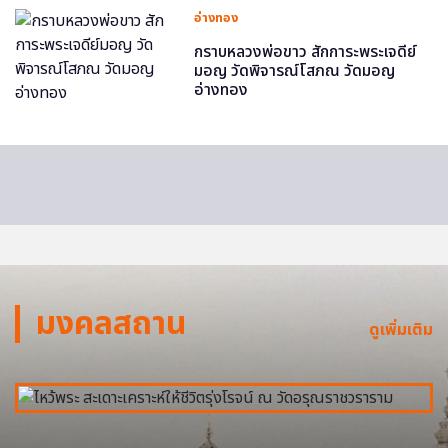
อ่างทอง
กราบหลวงพ่อขาว สักการะพระเจดีย์
มอญ วัดพิจารณ์โสภณ วัดมอญ
อ่างทอง
มงคลสถาน
ดูเพิ่มเติม