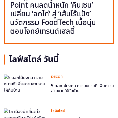
Point คนลดน้ำหนัก ‘คินเซน’
เปลี่ยน ‘อกไก่’ สู่ ‘เส้นไร้แป้ง’
นวัตกรรม FoodTech เนื้อนุ่ม
ตอบโจทย์เทรนด์เฮลตี้
ไลฟ์สไตล์ วันนี้
DECOR
5 ดอกไม้มงคล ความหมายดี เพิ่มความ
สวยงามให้กับบ้าน
ไลฟ์สไตล์