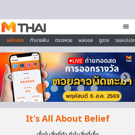
Skip to content
menu
หน้าแรก
ทำนายฝัน
ตรวจหวย
ผลบอล
ดูดวง
วอลเปเปอร
ไลฟ์สไตล์
It's All About Belief
เชื่อในสิ่งที่ทำ ทำในสิ่งที่เชื่อ