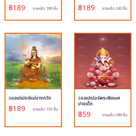
฿189
฿189
ขายแล้ว 180 ชิ้น
ขายแล้ว 242 ชิ้น
วอลเปเปอร์แม่นางกวัก
วอลเปเปอร์พระพิฆเนศ
ปางเด็ก
฿189
ขายแล้ว 155 ชิ้น
฿59
ขายแล้ว 589 ชิ้น