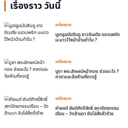
เรื่องราว วันนี้
เครื่องราง
มูเตลูฉบับฮินดู ชาวอินเดีย แขวนพริก
มะนาวไว้หน้าบ้านทำไม ?
เครื่องราง
บูชา พระลักษณ์หน้าทอง ช่วยอะไร ?
คาถาและข้อห้ามที่ควรรู้
เครื่องราง
หำยนต์ ยันต์ศักดิ์สิทธิ์ สถาปัตยกรรม
เรือน – วัดล้านนา ขับไล่สิ่งชั่วร้าย