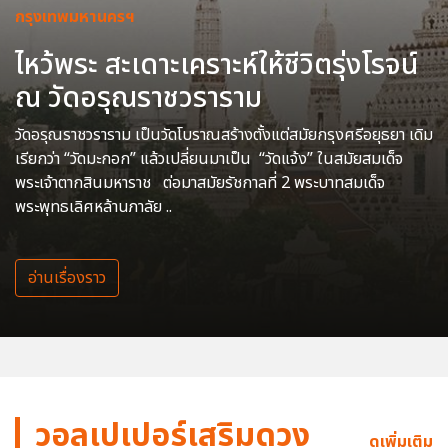
กรุงเทพมหานครฯ
ไหว้พระ สะเดาะเคราะห์ให้ชีวิตรุ่งโรจน์
ณ วัดอรุณราชวราราม
วัดอรุณราชวราราม เป็นวัดโบราณสร้างตั้งแต่สมัยกรุงศรีอยุธยา เดิม
เรียกว่า “วัดมะกอก” แล้วเปลี่ยนมาเป็น “วัดแจ้ง” ในสมัยสมเด็จ
พระเจ้าตากสินมหาราช ต่อมาสมัยรัชกาลที่ 2 พระบาทสมเด็จ
พระพุทธเลิศหล้านภาลัย ..
อ่านเรื่องราว
วอลเปเปอร์เสริมดวง
ดูเพิ่มเติม