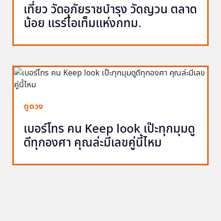
เที่ยว วัดอุภัยราชบำรุง วัดญวน ตลาด
น้อย แรร์ไอเท็มแห่งกทม.
ดูดวง
เบอร์โทร คน Keep look เป๊ะทุกมุมดู
ดีทุกองศา คุณล่ะมีเลขคู่นี้ไหม