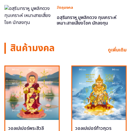
วัตถุมงคล
อสุรินทราหู มูพลิกดวง ทุบเคราะห์
เหมาะสายเสี่ยงโชค นักลงทุน
สินค้ามงคล
ดูเพิ่มเติม
วอลเปเปอร์พระสีวลี
วอลเปเปอร์ท้าวกุเวร