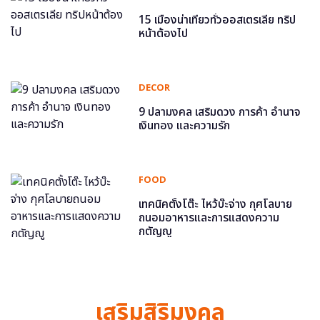
15 เมืองน่าเที่ยวทั่วออสเตรเลีย ทริป
หน้าต้องไป
DECOR
9 ปลามงคล เสริมดวง การค้า อำนาจ
เงินทอง และความรัก
FOOD
เทคนิคตั้งโต๊ะ ไหว้บ๊ะจ่าง กุศโลบาย
ถนอมอาหารและการแสดงความ
กตัญญู
เสริมสิริมงคล