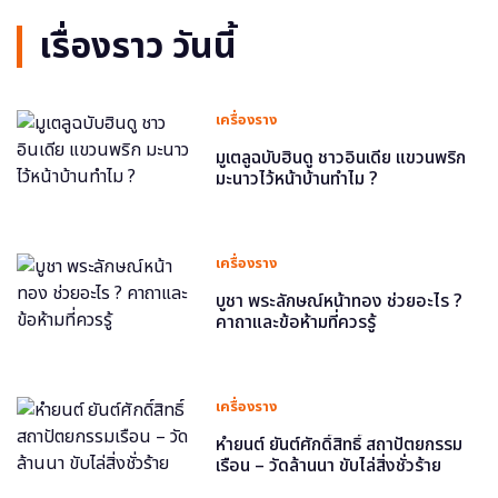
เรื่องราว วันนี้
เครื่องราง
มูเตลูฉบับฮินดู ชาวอินเดีย แขวนพริก
มะนาวไว้หน้าบ้านทำไม ?
เครื่องราง
บูชา พระลักษณ์หน้าทอง ช่วยอะไร ?
คาถาและข้อห้ามที่ควรรู้
เครื่องราง
หำยนต์ ยันต์ศักดิ์สิทธิ์ สถาปัตยกรรม
เรือน – วัดล้านนา ขับไล่สิ่งชั่วร้าย