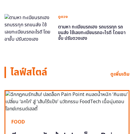
ดูดวง
ตามหา ทะเบียนรถเฮง รถบรรทุก รถ
ขนส่ง ใช้เลขทะเบียนรถอะไรดี โดยอา
จั๊บ ปรับดวงเฮง
ไลฟ์สไตล์
ดูเพิ่มเติม
FOOD