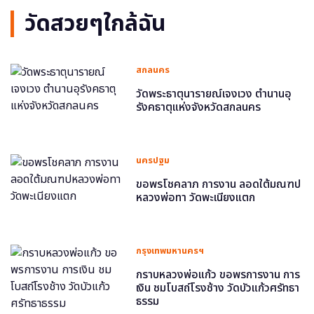
วัดสวยๆใกล้ฉัน
สกลนคร
วัดพระธาตุนารายณ์เจงเวง ตำนานอุ
รังคธาตุแห่งจังหวัดสกลนคร
นครปฐม
ขอพรโชคลาภ การงาน ลอดใต้มณฑป
หลวงพ่อทา วัดพะเนียงแตก
กรุงเทพมหานครฯ
กราบหลวงพ่อแก้ว ขอพรการงาน การ
เงิน ชมโบสถ์โรงช้าง วัดบัวแก้วศรัทธา
ธรรม