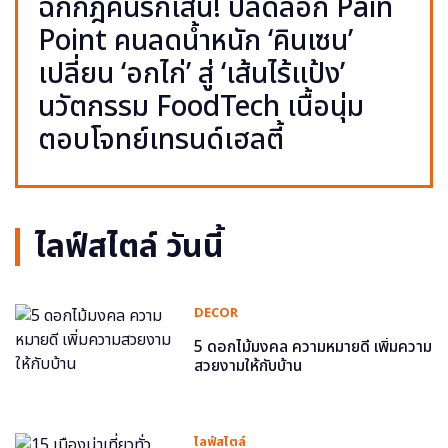
ฉีกกฎคนรักเส้น! ปลดล็อก Pain
Point คนลดน้ำหนัก ‘คินเซน’
เปลี่ยน ‘อกไก่’ สู่ ‘เส้นไร้แป้ง’
นวัตกรรม FoodTech เนื้อนุ่ม
ตอบโจทย์เทรนด์เฮลตี้
ไลฟ์สไตล์ วันนี้
DECOR
5 ดอกไม้มงคล ความหมายดี เพิ่มความ
สวยงามให้กับบ้าน
ไลฟ์สไตล์