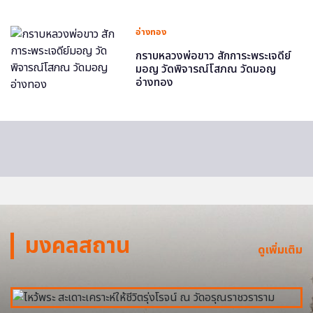
อ่างทอง
กราบหลวงพ่อขาว สักการะพระเจดีย์
มอญ วัดพิจารณ์โสภณ วัดมอญ
อ่างทอง
มงคลสถาน
ดูเพิ่มเติม