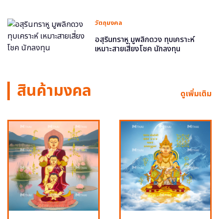
วัตถุมงคล
อสุรินทราหู มูพลิกดวง ทุบเคราะห์
เหมาะสายเสี่ยงโชค นักลงทุน
สินค้ามงคล
ดูเพิ่มเติม