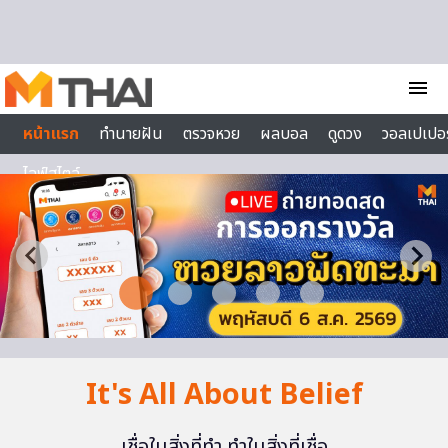
Skip to content
menu
หน้าแรก
ทำนายฝัน
ตรวจหวย
ผลบอล
ดูดวง
วอลเปเปอร
ไลฟ์สไตล์
It's All About Belief
เชื่อในสิ่งที่ทำ ทำในสิ่งที่เชื่อ