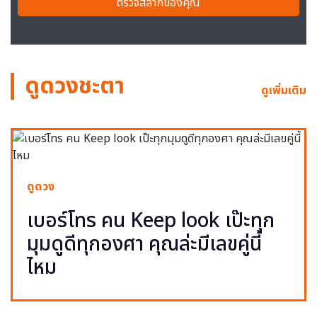
ตรวจสลากของคุณ
ดูดวงชะตา
ดูเพิ่มเติม
ดูดวง
เบอร์โทร คน Keep look เป๊ะทุก
มุมดูดีทุกองศา คุณล่ะมีเลขคู่นี้
ไหม