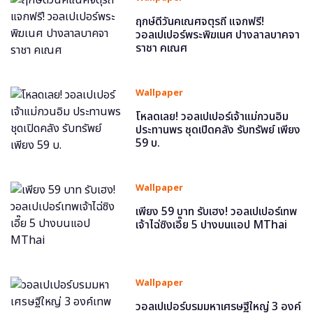
ฤกษ์ดีวันคเณศจตุรถี แจกฟรี!
วอลเปเปอร์พระพิฆเนศ ปางลาลบาคจา
ราชา คเณศ
Wallpaper
โหลดเลย! วอลเปเปอร์เจ้าแม่กวนอิม
ประทานพร ชุดเปิดคลัง รับทรัพย์ เพียง
59 บ.
Wallpaper
เพียง 59 บาท รับเฮง! วอลเปเปอร์เทพ
เจ้าไฉ่ซิงเอี๊ย 5 ปางบนแอป MThai
Wallpaper
วอลเปเปอร์บรมมหาเศรษฐีใหญ่ 3 องค์