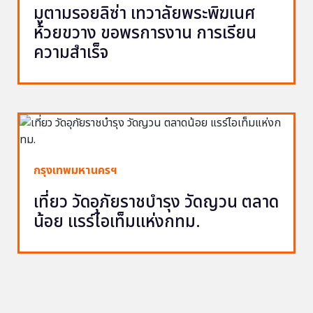
มูตามรอยลิซ่า เทวาลัยพระพิฆเนศ
ห้วยขวาง ขอพรการงาน การเรียน
ความสำเร็จ
กรุงเทพมหานครฯ
เที่ยว วัดอุภัยราชบำรุง วัดญวน ตลาด
น้อย แรร์ไอเท็มแห่งกทม.