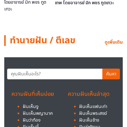
เทพ โดยอาจารย์ มิก พชร ทูตเทวะ
ทำนายฝัน / ตีเลข
ดูเพิ่มเติม
ค้นหา
ความฝันที่เห็นบ่อย
ความฝันเห็นล่าสุด
ฝันเห็นงู
ฝันเห็นแฟนเก่า
ฝันเห็นพญานาค
ฝันเห็นพระสงฆ์
ฝันว่าท้อง
ฝันเห็นช้าง
ฝันเห็นขี้
ฝันว่าตัดผม