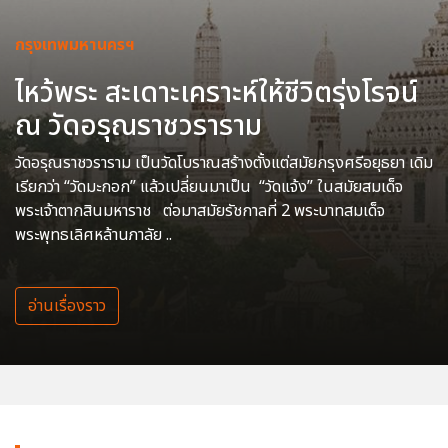
กรุงเทพมหานครฯ
ไหว้พระ สะเดาะเคราะห์ให้ชีวิตรุ่งโรจน์
ณ วัดอรุณราชวราราม
วัดอรุณราชวราราม เป็นวัดโบราณสร้างตั้งแต่สมัยกรุงศรีอยุธยา เดิม
เรียกว่า “วัดมะกอก” แล้วเปลี่ยนมาเป็น “วัดแจ้ง” ในสมัยสมเด็จ
พระเจ้าตากสินมหาราช ต่อมาสมัยรัชกาลที่ 2 พระบาทสมเด็จ
พระพุทธเลิศหล้านภาลัย ..
อ่านเรื่องราว