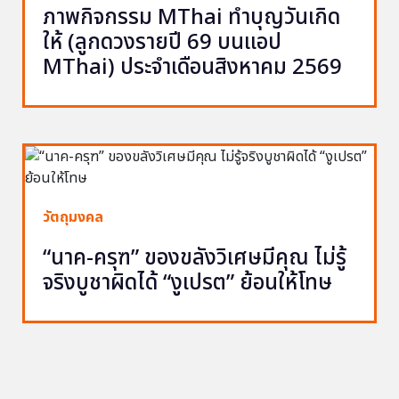
ภาพกิจกรรม MThai ทำบุญวันเกิด
ให้ (ลูกดวงรายปี 69 บนแอป
MThai) ประจำเดือนสิงหาคม 2569
วัตถุมงคล
“นาค-ครุฑ” ของขลังวิเศษมีคุณ ไม่รู้
จริงบูชาผิดได้ “งูเปรต” ย้อนให้โทษ