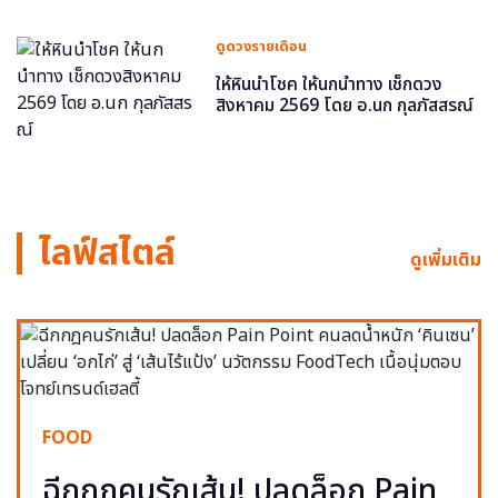
ดูดวงรายเดือน
ให้หินนำโชค ให้นกนำทาง เช็กดวง
สิงหาคม 2569 โดย อ.นก กุลภัสสรณ์
ไลฟ์สไตล์
ดูเพิ่มเติม
FOOD
ฉีกกฎคนรักเส้น! ปลดล็อก Pain