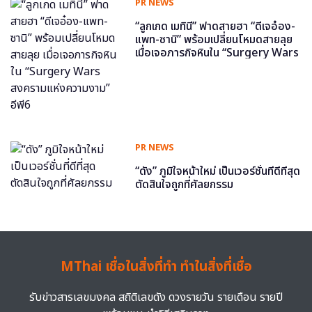
PR NEWS
“ลูกเกด เมทินี” ฟาดสายฮา “ดีเจอ๋อง-
แพท-ซานิ” พร้อมเปลี่ยนโหมดสายลุย
เมื่อเจอภารกิจหินใน “Surgery Wars
สงครามแห่งความงาม” อีพี6
PR NEWS
“ดัง” ภูมิใจหน้าใหม่ เป็นเวอร์ชั่นที่ดีที่สุด
ตัดสินใจถูกที่ศัลยกรรม
MThai เชื่อในสิ่งที่ทำ ทำในสิ่งที่เชื่อ
รับข่าวสารเลขมงคล สถิติเลขดัง ดวงรายวัน รายเดือน รายปี