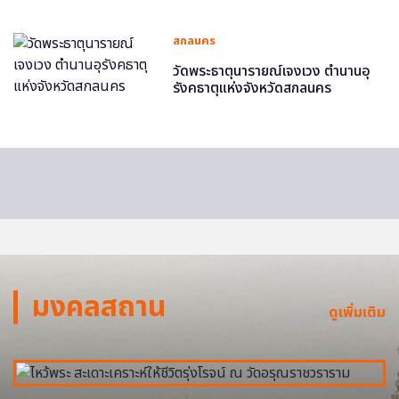
สกลนคร
วัดพระธาตุนารายณ์เจงเวง ตำนานอุ
รังคธาตุแห่งจังหวัดสกลนคร
มงคลสถาน
ดูเพิ่มเติม