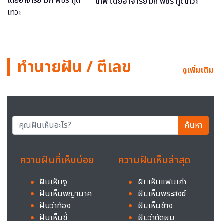
เทพ โดยอาจารย์ มิก พชร ทูตเทวะ
ทำนายฝัน / ตีเลข
ดูเพิ่มเติม
ค้นหา
ความฝันที่เห็นบ่อย
ความฝันเห็นล่าสุด
ฝันเห็นงู
ฝันเห็นแฟนเก่า
ฝันเห็นพญานาค
ฝันเห็นพระสงฆ์
ฝันว่าท้อง
ฝันเห็นช้าง
ฝันเห็นขี้
ฝันว่าตัดผม