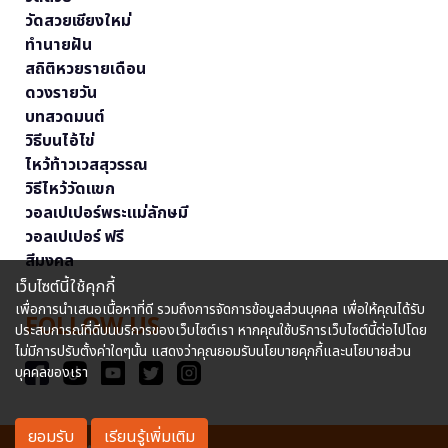
วัดสวยเชียงใหม่
ทำนายฝัน
สถิติหวยรายเดือน
ดวงรายวัน
บทสวดมนต์
วิธีบนไอ้ไข่
ไหว้ท้าวเวสสุวรรณ
วิธีไหว้วัดแขก
วอลเปเปอร์พระแม่ลักษมี
วอลเปเปอร์ ฟรี
สีมงคล
เว็บไซต์นี้ใช้คุกกี้
เพื่อการนำเสนอเนื้อหาที่ดี รวมถึงการจัดการข้อมูลส่วนบุคคล เพื่อให้คุณได้รับ
FOLLOW US
ประสบการณ์ที่ดีบนบริการของเว็บไซต์เรา หากคุณใช้บริการเว็บไซต์นี้ต่อไปโดย
ไม่มีการปรับตั้งค่าใดๆนั้น แสดงว่าคุณยอมรับนโยบายคุกกี้และนโยบายส่วน
บุคคลของเรา
ยอมรับ
เรียนรู้เพิ่มเติม