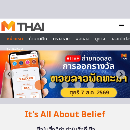
Skip to content
menu
หน้าแรก
ทำนายฝัน
ตรวจหวย
ผลบอล
ดูดวง
วอลเปเปอร
ไลฟ์สไตล์
It's All About Belief
เชื่อในสิ่งที่ทำ ทำในสิ่งที่เชื่อ