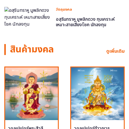
วัตถุมงคล
อสุรินทราหู มูพลิกดวง ทุบเคราะห์
เหมาะสายเสี่ยงโชค นักลงทุน
สินค้ามงคล
ดูเพิ่มเติม
วอลเปเปอร์พระสีวลี
วอลเปเปอร์ท้าวกุเวร