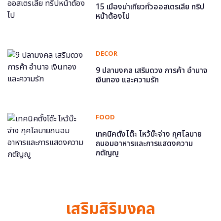
15 เมืองน่าเที่ยวทั่วออสเตรเลีย ทริป
หน้าต้องไป
DECOR
9 ปลามงคล เสริมดวง การค้า อำนาจ
เงินทอง และความรัก
FOOD
เทคนิคตั้งโต๊ะ ไหว้บ๊ะจ่าง กุศโลบาย
ถนอมอาหารและการแสดงความ
กตัญญู
เสริมสิริมงคล