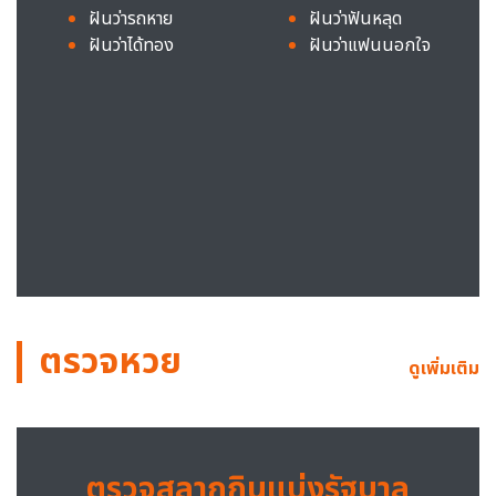
ฝันว่ารถหาย
ฝันว่าฟันหลุด
ฝันว่าได้ทอง
ฝันว่าแฟนนอกใจ
ตรวจหวย
ดูเพิ่มเติม
ตรวจสลากกินแบ่งรัฐบาล