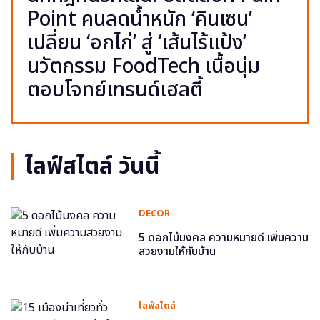
Point คนลดน้ำหนัก ‘คินเซน’
เปลี่ยน ‘อกไก่’ สู่ ‘เส้นไร้แป้ง’
นวัตกรรม FoodTech เนื้อนุ่ม
ตอบโจทย์เทรนด์เฮลตี้
ไลฟ์สไตล์ วันนี้
DECOR
5 ดอกไม้มงคล ความหมายดี เพิ่มความ
สวยงามให้กับบ้าน
ไลฟ์สไตล์