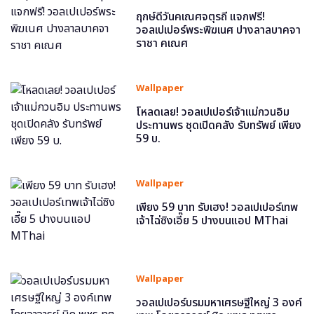
ฤกษ์ดีวันคเณศจตุรถี แจกฟรี!
วอลเปเปอร์พระพิฆเนศ ปางลาลบาคจา
ราชา คเณศ
Wallpaper
โหลดเลย! วอลเปเปอร์เจ้าแม่กวนอิม
ประทานพร ชุดเปิดคลัง รับทรัพย์ เพียง
59 บ.
Wallpaper
เพียง 59 บาท รับเฮง! วอลเปเปอร์เทพ
เจ้าไฉ่ซิงเอี๊ย 5 ปางบนแอป MThai
Wallpaper
วอลเปเปอร์บรมมหาเศรษฐีใหญ่ 3 องค์