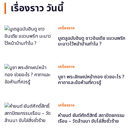
เรื่องราว วันนี้
เครื่องราง
มูเตลูฉบับฮินดู ชาวอินเดีย แขวนพริก
มะนาวไว้หน้าบ้านทำไม ?
เครื่องราง
บูชา พระลักษณ์หน้าทอง ช่วยอะไร ?
คาถาและข้อห้ามที่ควรรู้
เครื่องราง
หำยนต์ ยันต์ศักดิ์สิทธิ์ สถาปัตยกรรม
เรือน – วัดล้านนา ขับไล่สิ่งชั่วร้าย