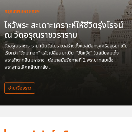
กรุงเทพมหานครฯ
ไหว้พระ สะเดาะเคราะห์ให้ชีวิตรุ่งโรจน์
ณ วัดอรุณราชวราราม
วัดอรุณราชวราราม เป็นวัดโบราณสร้างตั้งแต่สมัยกรุงศรีอยุธยา เดิม
เรียกว่า “วัดมะกอก” แล้วเปลี่ยนมาเป็น “วัดแจ้ง” ในสมัยสมเด็จ
พระเจ้าตากสินมหาราช ต่อมาสมัยรัชกาลที่ 2 พระบาทสมเด็จ
พระพุทธเลิศหล้านภาลัย ..
อ่านเรื่องราว