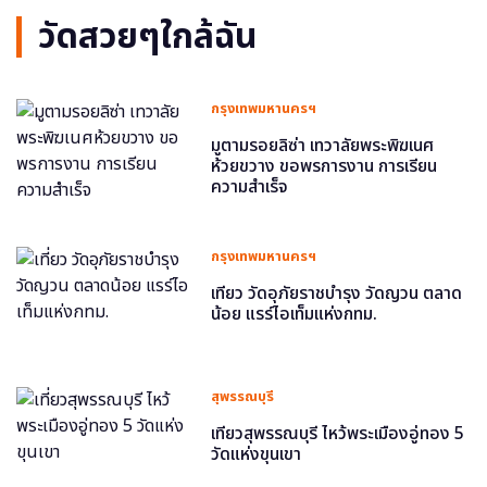
วัดสวยๆใกล้ฉัน
กรุงเทพมหานครฯ
มูตามรอยลิซ่า เทวาลัยพระพิฆเนศ
ห้วยขวาง ขอพรการงาน การเรียน
ความสำเร็จ
กรุงเทพมหานครฯ
เที่ยว วัดอุภัยราชบำรุง วัดญวน ตลาด
น้อย แรร์ไอเท็มแห่งกทม.
สุพรรณบุรี
เที่ยวสุพรรณบุรี ไหว้พระเมืองอู่ทอง 5
วัดแห่งขุนเขา