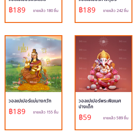
฿189
฿189
ขายแล้ว 180 ชิ้น
ขายแล้ว 242 ชิ้น
วอลเปเปอร์แม่นางกวัก
วอลเปเปอร์พระพิฆเนศ
ปางเด็ก
฿189
ขายแล้ว 155 ชิ้น
฿59
ขายแล้ว 589 ชิ้น