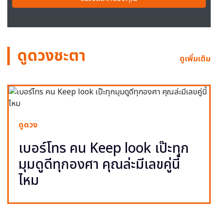
ดูดวงชะตา
ดูเพิ่มเติม
ดูดวง
เบอร์โทร คน Keep look เป๊ะทุก
มุมดูดีทุกองศา คุณล่ะมีเลขคู่นี้
ไหม