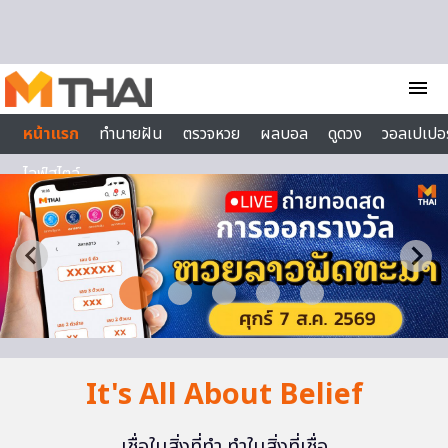
Skip to content
menu
หน้าแรก
ทำนายฝัน
ตรวจหวย
ผลบอล
ดูดวง
วอลเปเปอร
ไลฟ์สไตล์
It's All About Belief
เชื่อในสิ่งที่ทำ ทำในสิ่งที่เชื่อ