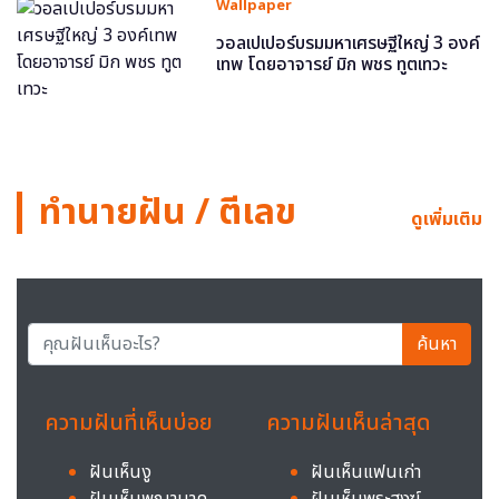
Wallpaper
วอลเปเปอร์บรมมหาเศรษฐีใหญ่ 3 องค์
เทพ โดยอาจารย์ มิก พชร ทูตเทวะ
ทำนายฝัน / ตีเลข
ดูเพิ่มเติม
ค้นหา
ความฝันที่เห็นบ่อย
ความฝันเห็นล่าสุด
ฝันเห็นงู
ฝันเห็นแฟนเก่า
ฝันเห็นพญานาค
ฝันเห็นพระสงฆ์