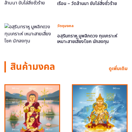
เรือน – วัดล้านนา ขับไล่สิ่งชั่วร้าย
วัตถุมงคล
อสุรินทราหู มูพลิกดวง ทุบเคราะห์
เหมาะสายเสี่ยงโชค นักลงทุน
สินค้ามงคล
ดูเพิ่มเติม