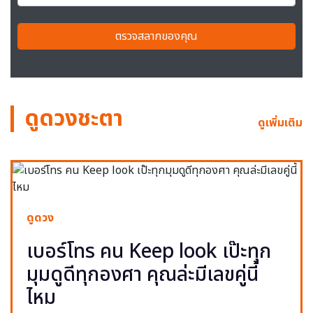
ตรวจสลากของคุณ
ดูดวงชะตา
ดูเพิ่มเติม
ดูดวง
เบอร์โทร คน Keep look เป๊ะทุก
มุมดูดีทุกองศา คุณล่ะมีเลขคู่นี้
ไหม