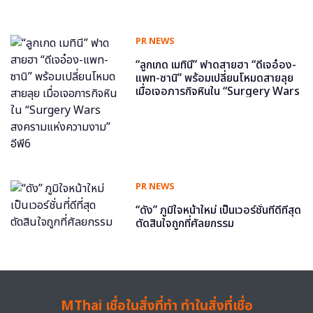
PR NEWS
“ลูกเกด เมทินี” ฟาดสายฮา “ดีเจอ๋อง-
แพท-ซานิ” พร้อมเปลี่ยนโหมดสายลุย
เมื่อเจอภารกิจหินใน “Surgery Wars
สงครามแห่งความงาม” อีพี6
PR NEWS
“ดัง” ภูมิใจหน้าใหม่ เป็นเวอร์ชั่นที่ดีที่สุด
ตัดสินใจถูกที่ศัลยกรรม
MThai เชื่อในสิ่งที่ทำ ทำในสิ่งที่เชื่อ