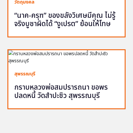
วัตถุมงคล
“นาค-ครุฑ” ของขลังวิเศษมีคุณ ไม่รู้
จริงบูชาผิดได้ “งูเปรต” ย้อนให้โทษ
สุพรรณบุรี
กราบหลวงพ่อสมปรารถนา ขอพร
ปลดหนี้ วัดสำปะซิว สุพรรณบุรี