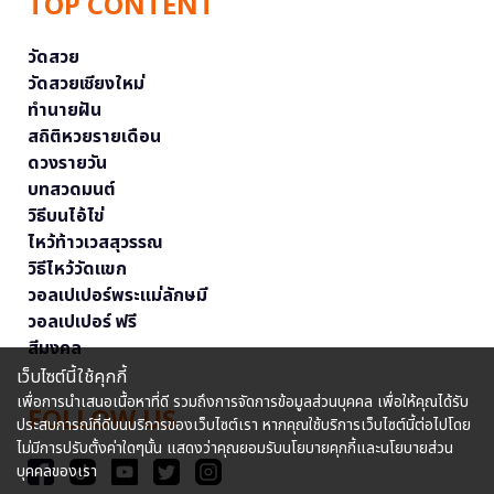
TOP CONTENT
วัดสวย
วัดสวยเชียงใหม่
ทำนายฝัน
สถิติหวยรายเดือน
ดวงรายวัน
บทสวดมนต์
วิธีบนไอ้ไข่
ไหว้ท้าวเวสสุวรรณ
วิธีไหว้วัดแขก
วอลเปเปอร์พระแม่ลักษมี
วอลเปเปอร์ ฟรี
สีมงคล
เว็บไซต์นี้ใช้คุกกี้
เพื่อการนำเสนอเนื้อหาที่ดี รวมถึงการจัดการข้อมูลส่วนบุคคล เพื่อให้คุณได้รับ
FOLLOW US
ประสบการณ์ที่ดีบนบริการของเว็บไซต์เรา หากคุณใช้บริการเว็บไซต์นี้ต่อไปโดย
ไม่มีการปรับตั้งค่าใดๆนั้น แสดงว่าคุณยอมรับนโยบายคุกกี้และนโยบายส่วน
บุคคลของเรา