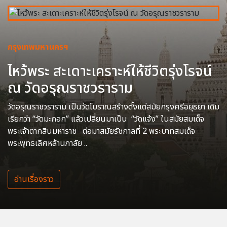
กรุงเทพมหานครฯ
ไหว้พระ สะเดาะเคราะห์ให้ชีวิตรุ่งโรจน์
ณ วัดอรุณราชวราราม
วัดอรุณราชวราราม เป็นวัดโบราณสร้างตั้งแต่สมัยกรุงศรีอยุธยา เดิม
เรียกว่า “วัดมะกอก” แล้วเปลี่ยนมาเป็น “วัดแจ้ง” ในสมัยสมเด็จ
พระเจ้าตากสินมหาราช ต่อมาสมัยรัชกาลที่ 2 พระบาทสมเด็จ
พระพุทธเลิศหล้านภาลัย ..
อ่านเรื่องราว