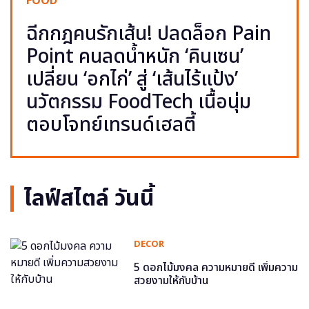
FOOD
ฉีกกฎคนรักเส้น! ปลดล็อก Pain
Point คนลดน้ำหนัก ‘คินเซน’
เปลี่ยน ‘อกไก่’ สู่ ‘เส้นไร้แป้ง’
นวัตกรรม FoodTech เนื้อนุ่ม
ตอบโจทย์เทรนด์เฮลตี้
ไลฟ์สไตล์ วันนี้
DECOR
5 ดอกไม้มงคล ความหมายดี เพิ่มความ
สวยงามให้กับบ้าน