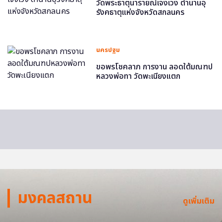
วัดพระธาตุนารายณ์เจงเวง ตำนานอุ
รังคธาตุแห่งจังหวัดสกลนคร
นครปฐม
ขอพรโชคลาภ การงาน ลอดใต้มณฑป
หลวงพ่อทา วัดพะเนียงแตก
มงคลสถาน
ดูเพิ่มเติม