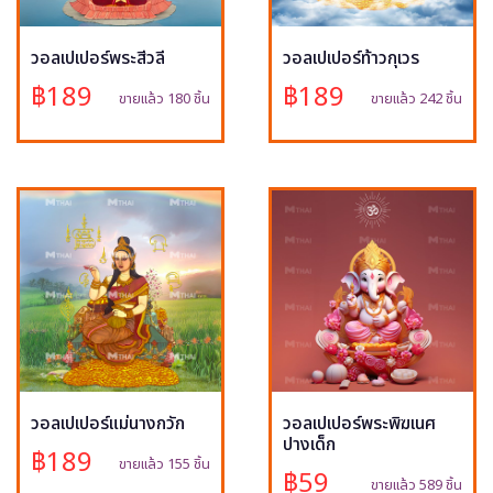
วอลเปเปอร์พระสีวลี
วอลเปเปอร์ท้าวกุเวร
฿189
฿189
ขายแล้ว 180 ชิ้น
ขายแล้ว 242 ชิ้น
วอลเปเปอร์แม่นางกวัก
วอลเปเปอร์พระพิฆเนศ
ปางเด็ก
฿189
ขายแล้ว 155 ชิ้น
฿59
ขายแล้ว 589 ชิ้น