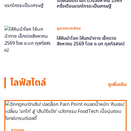
รักษ์เลขเด็ด เช็ก ดวงสิงหาคม 2569
ครึ่งเดือนแรกใครจะเป็นเศรษฐี
ดูดวงรายเดือน
ให้หินนำโชค ให้นกนำทาง เช็กดวง
สิงหาคม 2569 โดย อ.นก กุลภัสสรณ์
ไลฟ์สไตล์
ดูเพิ่มเติม