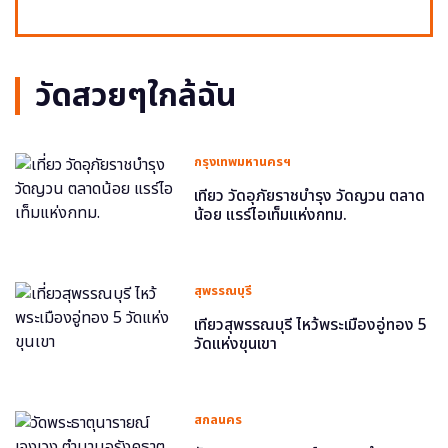
วัดสวยๆใกล้ฉัน
กรุงเทพมหานครฯ
เที่ยว วัดอุภัยราชบำรุง วัดญวน ตลาด
น้อย แรร์ไอเท็มแห่งกทม.
สุพรรณบุรี
เที่ยวสุพรรณบุรี ไหว้พระเมืองอู่ทอง 5
วัดแห่งขุนเขา
สกลนคร