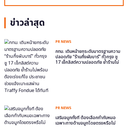
ข่าวล่าสุด
PR NEWS
กทม. เดินหน้ายกระดับมาตรฐานความ
ปลอดภัย “ร้านกึ่งผับบาร์” ทั่วกรุง ชู
17 เช็กลิสต์ความปลอดภัย ย้ำร้านไม่
พร้อม ต้องเร่งแก้ไข ประชาชนช่วย
แจ้งเบาะแสผ่าน Traffy Fondue ได้
ทันที
PR NEWS
เสริมจมูกทั้งที ต้องเลือกทำกับหมอ
เฉพาะทางด้านจมูกโดยตรงหรือไม่