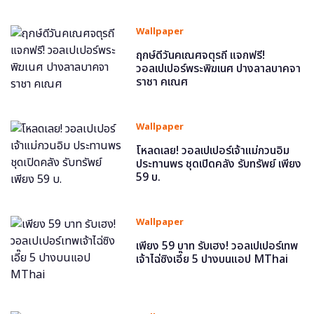
Wallpaper
ฤกษ์ดีวันคเณศจตุรถี แจกฟรี!
วอลเปเปอร์พระพิฆเนศ ปางลาลบาคจา
ราชา คเณศ
Wallpaper
โหลดเลย! วอลเปเปอร์เจ้าแม่กวนอิม
ประทานพร ชุดเปิดคลัง รับทรัพย์ เพียง
59 บ.
Wallpaper
เพียง 59 บาท รับเฮง! วอลเปเปอร์เทพ
เจ้าไฉ่ซิงเอี๊ย 5 ปางบนแอป MThai