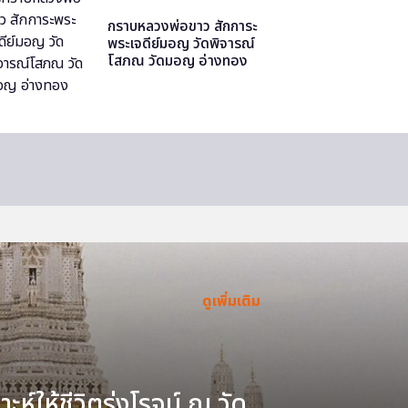
กราบหลวงพ่อขาว สักการะ
พระเจดีย์มอญ วัดพิจารณ์
โสภณ วัดมอญ อ่างทอง
ดูเพิ่มเติม
ะห์ให้ชีวิตรุ่งโรจน์ ณ วัด