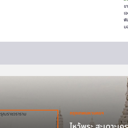
กรุงเทพมหานครฯ
ไหว้พระ สะเดาะเครา