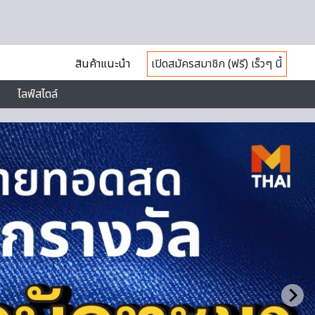
สินค้าแนะนำ
เปิดสมัครสมาชิก (ฟรี) เร็วๆ นี้
ไลฟ์สไตล์