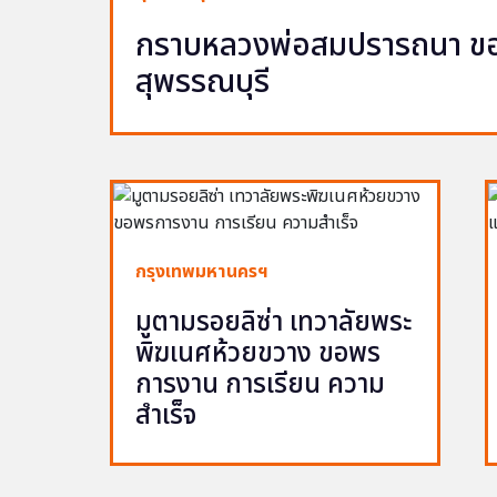
กราบหลวงพ่อสมปรารถนา ขอพ
สุพรรณบุรี
กรุงเทพมหานครฯ
มูตามรอยลิซ่า เทวาลัยพระ
พิฆเนศห้วยขวาง ขอพร
การงาน การเรียน ความ
สำเร็จ