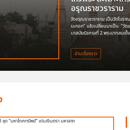
อรุณราชวราราม
วัดอรุณราชวราราม เป็นวัดโบราณสร
มะกอก” แล้วเปลี่ยนมาเป็น “วัด
มาสมัยรัชกาลที่ 2 พระบาทสมเด็จ
อ่านเรื่องราว
ง