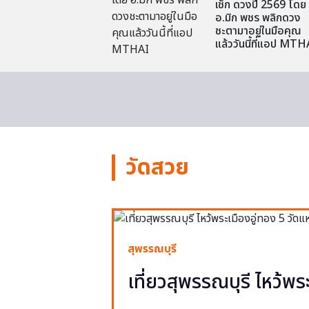
เช็ก ดวงปี 2569 โดย
อ.มิก พชร พลิกดวง
ชะตามาอยู่ในมือคุณ
แล้ววันนี้ที่แอป MTH
วัดสวย
สุพรรณบุรี
เที่ยวสุพรรณบุรี ไหว้พร