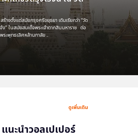
้างตั้งแต่สมัยกรุงศรีอยุธยา เดิมเรียกว่า “วัด
แจ้ง” ในสมัยสมเด็จพระเจ้าตากสินมหาราช ต่อ
พระพุทธเลิศหล้านภาลัย ..
ดูเพิ่มเติม
แนะนำวอลเปเปอร์