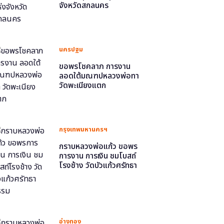
จังหวัดสกลนคร
นครปฐม
ขอพรโชคลาภ การงาน
ลอดใต้มณฑปหลวงพ่อทา
วัดพะเนียงแตก
กรุงเทพมหานครฯ
กราบหลวงพ่อแก้ว ขอพร
การงาน การเงิน ชมโบสถ์
โรงช้าง วัดบัวแก้วศรัทธา
ธรรม
อ่างทอง