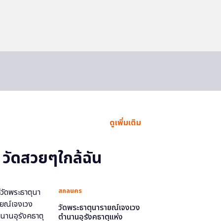
ดูเพิ่มเติม
วัดสวยๆใกล้ฉัน
สกลนคร
วัดพระธาตุนารายณ์เจงเวง
ตำนานอุรังคธาตุแห่ง