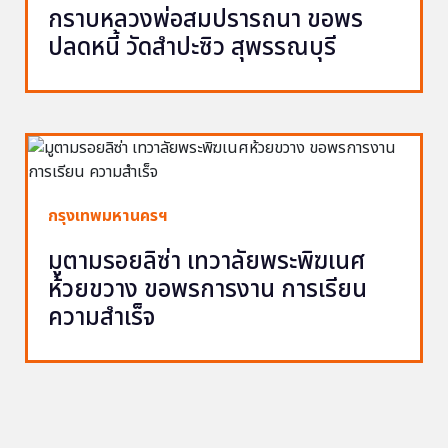
กราบหลวงพ่อสมปรารถนา ขอพร
ปลดหนี้ วัดสำปะซิว สุพรรณบุรี
กรุงเทพมหานครฯ
มูตามรอยลิซ่า เทวาลัยพระพิฆเนศ
ห้วยขวาง ขอพรการงาน การเรียน
ความสำเร็จ