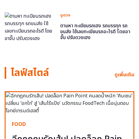
ดูดวง
ตามหา ทะเบียนรถเฮง รถบรรทุก รถ
ขนส่ง ใช้เลขทะเบียนรถอะไรดี โดยอา
จั๊บ ปรับดวงเฮง
ไลฟ์สไตล์
ดูเพิ่มเติม
FOOD