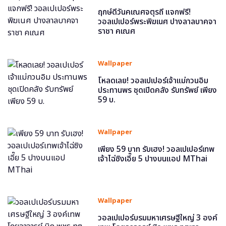
ฤกษ์ดีวันคเณศจตุรถี แจกฟรี!
วอลเปเปอร์พระพิฆเนศ ปางลาลบาคจา
ราชา คเณศ
Wallpaper
โหลดเลย! วอลเปเปอร์เจ้าแม่กวนอิม
ประทานพร ชุดเปิดคลัง รับทรัพย์ เพียง
59 บ.
Wallpaper
เพียง 59 บาท รับเฮง! วอลเปเปอร์เทพ
เจ้าไฉ่ซิงเอี๊ย 5 ปางบนแอป MThai
Wallpaper
วอลเปเปอร์บรมมหาเศรษฐีใหญ่ 3 องค์