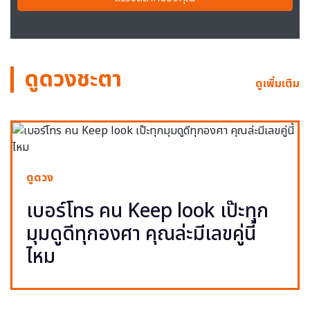
ดูดวงชะตา
ดูเพิ่มเติม
ดูดวง
เบอร์โทร คน Keep look เป๊ะทุก
มุมดูดีทุกองศา คุณล่ะมีเลขคู่นี้
ไหม