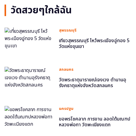
วัดสวยๆใกล้ฉัน
สุพรรณบุรี
เที่ยวสุพรรณบุรี ไหว้พระเมืองอู่ทอง 5
วัดแห่งขุนเขา
สกลนคร
วัดพระธาตุนารายณ์เจงเวง ตำนานอุ
รังคธาตุแห่งจังหวัดสกลนคร
นครปฐม
ขอพรโชคลาภ การงาน ลอดใต้มณฑป
หลวงพ่อทา วัดพะเนียงแตก