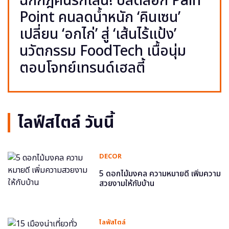
ฉีกกฎคนรักเส้น! ปลดล็อก Pain
Point คนลดน้ำหนัก ‘คินเซน’
เปลี่ยน ‘อกไก่’ สู่ ‘เส้นไร้แป้ง’
นวัตกรรม FoodTech เนื้อนุ่ม
ตอบโจทย์เทรนด์เฮลตี้
ไลฟ์สไตล์ วันนี้
DECOR
5 ดอกไม้มงคล ความหมายดี เพิ่มความ
สวยงามให้กับบ้าน
ไลฟ์สไตล์