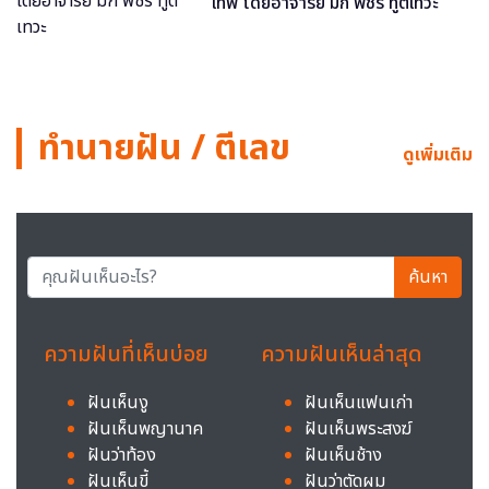
เทพ โดยอาจารย์ มิก พชร ทูตเทวะ
ทำนายฝัน / ตีเลข
ดูเพิ่มเติม
ค้นหา
ความฝันที่เห็นบ่อย
ความฝันเห็นล่าสุด
ฝันเห็นงู
ฝันเห็นแฟนเก่า
ฝันเห็นพญานาค
ฝันเห็นพระสงฆ์
ฝันว่าท้อง
ฝันเห็นช้าง
ฝันเห็นขี้
ฝันว่าตัดผม