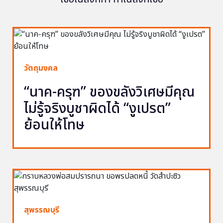
วัตถุมงคล
“นาค-ครุฑ” ของขลังวิเศษมีคุณ
ไม่รู้จริงบูชาผิดได้ “งูเปรต”
ย้อนให้โทษ
สุพรรณบุรี