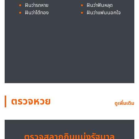
ฝันว่ารถหาย
ฝันว่าฟันหลุด
ฝันว่าได้ทอง
ฝันว่าแฟนนอกใจ
ตรวจหวย
ดูเพิ่มเติม
ตรวจสลากกินแบ่งรัฐบาล