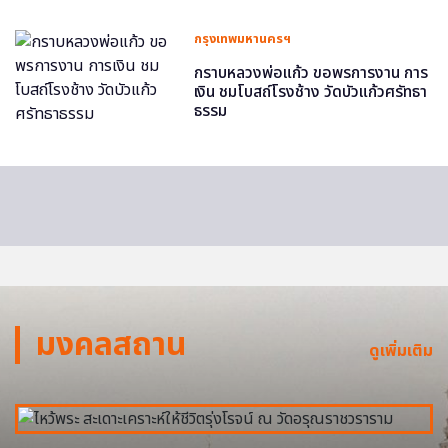
กรุงเทพมหานครฯ
กราบหลวงพ่อแก้ว ขอพรการงาน การ
เงิน ชมโบสถ์โรงช้าง วัดบัวแก้วศรัทธา
ธรรม
มงคลสถาน
ดูเพิ่มเติม