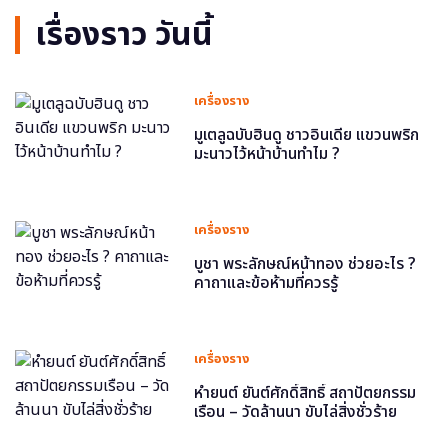
เรื่องราว วันนี้
เครื่องราง
มูเตลูฉบับฮินดู ชาวอินเดีย แขวนพริก
มะนาวไว้หน้าบ้านทำไม ?
เครื่องราง
บูชา พระลักษณ์หน้าทอง ช่วยอะไร ?
คาถาและข้อห้ามที่ควรรู้
เครื่องราง
หำยนต์ ยันต์ศักดิ์สิทธิ์ สถาปัตยกรรม
เรือน – วัดล้านนา ขับไล่สิ่งชั่วร้าย