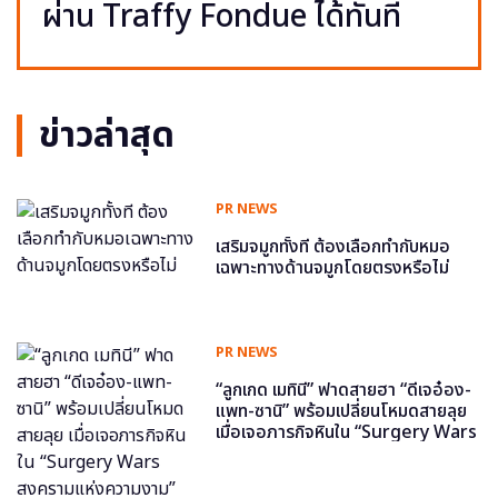
ผ่าน Traffy Fondue ได้ทันที
ข่าวล่าสุด
PR NEWS
เสริมจมูกทั้งที ต้องเลือกทำกับหมอ
เฉพาะทางด้านจมูกโดยตรงหรือไม่
PR NEWS
“ลูกเกด เมทินี” ฟาดสายฮา “ดีเจอ๋อง-
แพท-ซานิ” พร้อมเปลี่ยนโหมดสายลุย
เมื่อเจอภารกิจหินใน “Surgery Wars
สงครามแห่งความงาม” อีพี6