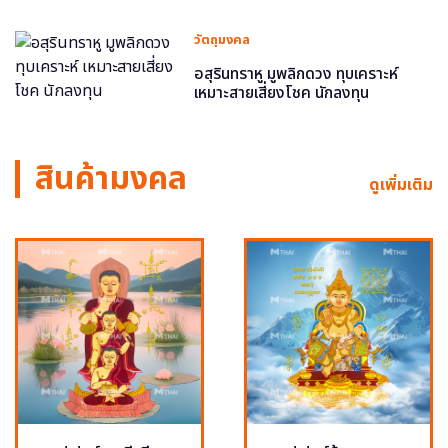
วัตถุมงคล
อสุรินทราหู มูพลิกดวง ทุบเคราะห์
เหมาะสายเสี่ยงโชค นักลงทุน
สินค้ามงคล
ดูเพิ่มเติม