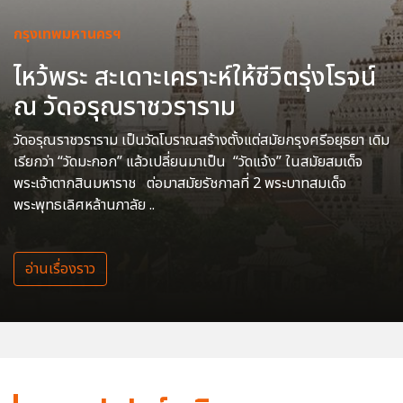
กรุงเทพมหานครฯ
ไหว้พระ สะเดาะเคราะห์ให้ชีวิตรุ่งโรจน์
ณ วัดอรุณราชวราราม
วัดอรุณราชวราราม เป็นวัดโบราณสร้างตั้งแต่สมัยกรุงศรีอยุธยา เดิม
เรียกว่า “วัดมะกอก” แล้วเปลี่ยนมาเป็น “วัดแจ้ง” ในสมัยสมเด็จ
พระเจ้าตากสินมหาราช ต่อมาสมัยรัชกาลที่ 2 พระบาทสมเด็จ
พระพุทธเลิศหล้านภาลัย ..
อ่านเรื่องราว