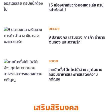
15 เมืองน่าเที่ยวทั่วออสเตรเลีย ทริป
หน้าต้องไป
DECOR
9 ปลามงคล เสริมดวง การค้า อำนาจ
เงินทอง และความรัก
FOOD
เทคนิคตั้งโต๊ะ ไหว้บ๊ะจ่าง กุศโลบาย
ถนอมอาหารและการแสดงความ
กตัญญู
เสริมสิริมงคล