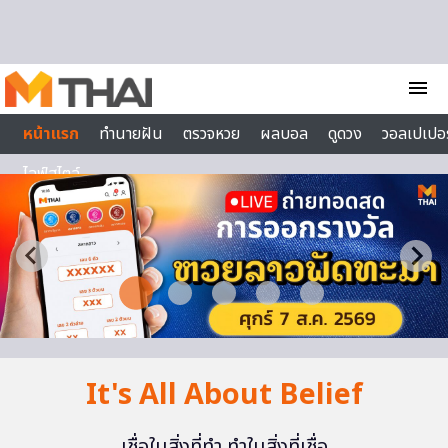
Skip to content
menu
หน้าแรก
ทำนายฝัน
ตรวจหวย
ผลบอล
ดูดวง
วอลเปเปอร
ไลฟ์สไตล์
It's All About Belief
เชื่อในสิ่งที่ทำ ทำในสิ่งที่เชื่อ