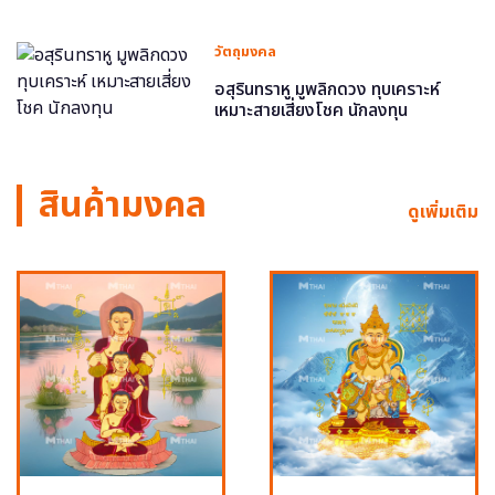
วัตถุมงคล
อสุรินทราหู มูพลิกดวง ทุบเคราะห์
เหมาะสายเสี่ยงโชค นักลงทุน
สินค้ามงคล
ดูเพิ่มเติม