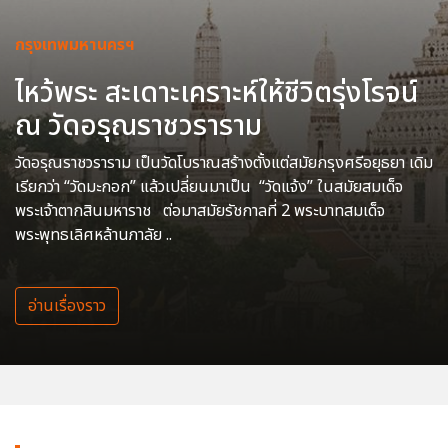
กรุงเทพมหานครฯ
ไหว้พระ สะเดาะเคราะห์ให้ชีวิตรุ่งโรจน์
ณ วัดอรุณราชวราราม
วัดอรุณราชวราราม เป็นวัดโบราณสร้างตั้งแต่สมัยกรุงศรีอยุธยา เดิม
เรียกว่า “วัดมะกอก” แล้วเปลี่ยนมาเป็น “วัดแจ้ง” ในสมัยสมเด็จ
พระเจ้าตากสินมหาราช ต่อมาสมัยรัชกาลที่ 2 พระบาทสมเด็จ
พระพุทธเลิศหล้านภาลัย ..
อ่านเรื่องราว