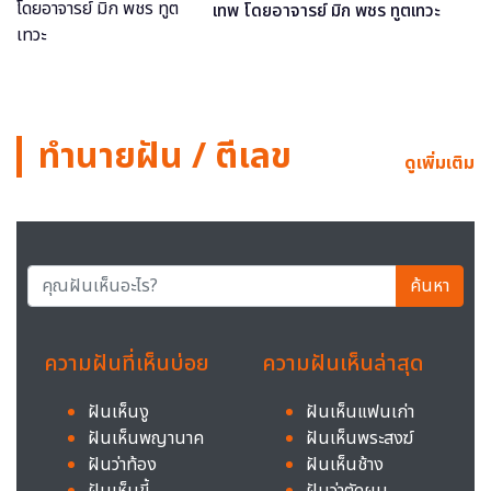
เทพ โดยอาจารย์ มิก พชร ทูตเทวะ
ทำนายฝัน / ตีเลข
ดูเพิ่มเติม
ค้นหา
ความฝันที่เห็นบ่อย
ความฝันเห็นล่าสุด
ฝันเห็นงู
ฝันเห็นแฟนเก่า
ฝันเห็นพญานาค
ฝันเห็นพระสงฆ์
ฝันว่าท้อง
ฝันเห็นช้าง
ฝันเห็นขี้
ฝันว่าตัดผม