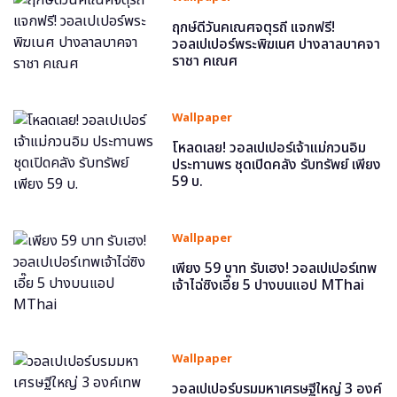
ฤกษ์ดีวันคเณศจตุรถี แจกฟรี!
วอลเปเปอร์พระพิฆเนศ ปางลาลบาคจา
ราชา คเณศ
Wallpaper
โหลดเลย! วอลเปเปอร์เจ้าแม่กวนอิม
ประทานพร ชุดเปิดคลัง รับทรัพย์ เพียง
59 บ.
Wallpaper
เพียง 59 บาท รับเฮง! วอลเปเปอร์เทพ
เจ้าไฉ่ซิงเอี๊ย 5 ปางบนแอป MThai
Wallpaper
วอลเปเปอร์บรมมหาเศรษฐีใหญ่ 3 องค์