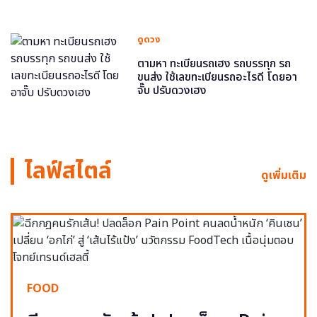
ดูดวง
ตามหา ทะเบียนรถเฮง รถบรรทุก รถ
ขนส่ง ใช้เลขทะเบียนรถอะไรดี โดยอา
จั๊บ ปรับดวงเฮง
ไลฟ์สไตล์
ดูเพิ่มเติม
FOOD