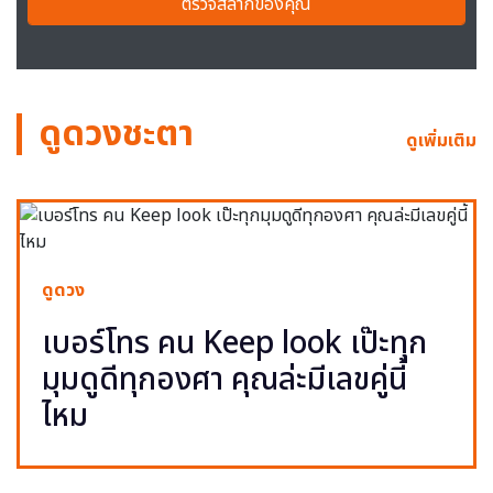
ตรวจสลากของคุณ
ดูดวงชะตา
ดูเพิ่มเติม
ดูดวง
เบอร์โทร คน Keep look เป๊ะทุก
มุมดูดีทุกองศา คุณล่ะมีเลขคู่นี้
ไหม