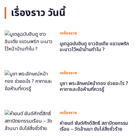
เรื่องราว วันนี้
เครื่องราง
มูเตลูฉบับฮินดู ชาวอินเดีย แขวนพริก
มะนาวไว้หน้าบ้านทำไม ?
เครื่องราง
บูชา พระลักษณ์หน้าทอง ช่วยอะไร ?
คาถาและข้อห้ามที่ควรรู้
เครื่องราง
หำยนต์ ยันต์ศักดิ์สิทธิ์ สถาปัตยกรรม
เรือน – วัดล้านนา ขับไล่สิ่งชั่วร้าย