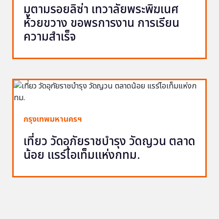
มูตามรอยลิซ่า เทวาลัยพระพิฆเนศ
ห้วยขวาง ขอพรการงาน การเรียน
ความสำเร็จ
กรุงเทพมหานครฯ
เที่ยว วัดอุภัยราชบำรุง วัดญวน ตลาด
น้อย แรร์ไอเท็มแห่งกทม.