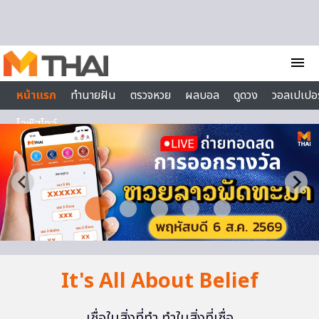
Skip to content
menu
หน้าแรก
ทำนายฝัน
ตรวจหวย
ผลบอล
ดูดวง
วอลเปเปอร
ไลฟ์สไตล์
It's All About Belief
เชื่อในสิ่งที่ทำ ทำในสิ่งที่เชื่อ