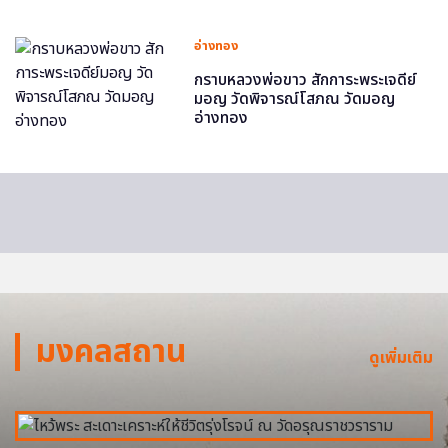
อ่างทอง
กราบหลวงพ่อขาว สักการะพระเจดีย์
มอญ วัดพิจารณ์โสภณ วัดมอญ
อ่างทอง
มงคลสถาน
ดูเพิ่มเติม