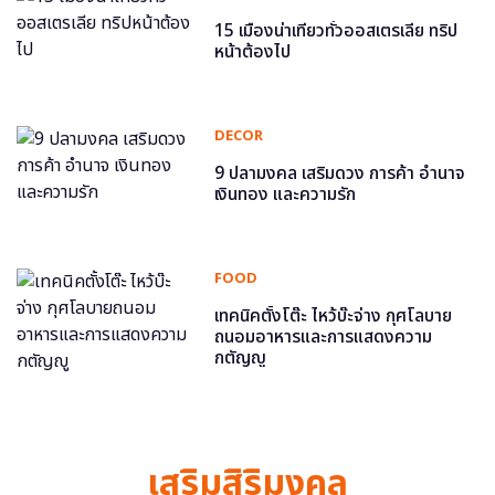
15 เมืองน่าเที่ยวทั่วออสเตรเลีย ทริป
หน้าต้องไป
DECOR
9 ปลามงคล เสริมดวง การค้า อำนาจ
เงินทอง และความรัก
FOOD
เทคนิคตั้งโต๊ะ ไหว้บ๊ะจ่าง กุศโลบาย
ถนอมอาหารและการแสดงความ
กตัญญู
เสริมสิริมงคล