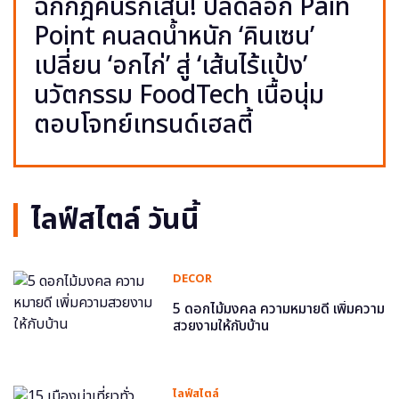
ฉีกกฎคนรักเส้น! ปลดล็อก Pain
Point คนลดน้ำหนัก ‘คินเซน’
เปลี่ยน ‘อกไก่’ สู่ ‘เส้นไร้แป้ง’
นวัตกรรม FoodTech เนื้อนุ่ม
ตอบโจทย์เทรนด์เฮลตี้
ไลฟ์สไตล์ วันนี้
DECOR
5 ดอกไม้มงคล ความหมายดี เพิ่มความ
สวยงามให้กับบ้าน
ไลฟ์สไตล์