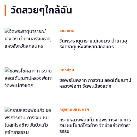
วัดสวยๆใกล้ฉัน
สกลนคร
วัดพระธาตุนารายณ์เจงเวง ตำนานอุ
รังคธาตุแห่งจังหวัดสกลนคร
นครปฐม
ขอพรโชคลาภ การงาน ลอดใต้มณฑป
หลวงพ่อทา วัดพะเนียงแตก
กรุงเทพมหานครฯ
กราบหลวงพ่อแก้ว ขอพรการงาน การ
เงิน ชมโบสถ์โรงช้าง วัดบัวแก้วศรัทธา
ธรรม