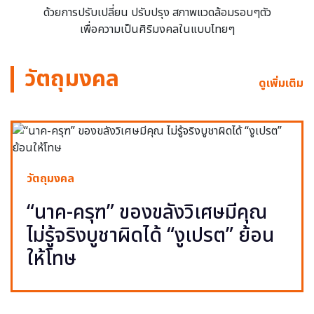
ด้วยการปรับเปลี่ยน ปรับปรุง สภาพแวดล้อมรอบๆตัว
เพื่อความเป็นศิริมงคลในแบบไทยๆ
วัตถุมงคล
ดูเพิ่มเติม
วัตถุมงคล
“นาค-ครุฑ” ของขลังวิเศษมีคุณ
ไม่รู้จริงบูชาผิดได้ “งูเปรต” ย้อน
ให้โทษ