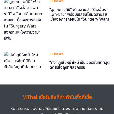
PR NEWS
“ลูกเกด เมทินี” ฟาดสายฮา “ดีเจอ๋อง-
แพท-ซานิ” พร้อมเปลี่ยนโหมดสายลุย
เมื่อเจอภารกิจหินใน “Surgery Wars
สงครามแห่งความงาม” อีพี6
PR NEWS
“ดัง” ภูมิใจหน้าใหม่ เป็นเวอร์ชั่นที่ดีที่สุด
ตัดสินใจถูกที่ศัลยกรรม
MThai เชื่อในสิ่งที่ทำ ทำในสิ่งที่เชื่อ
รับข่าวสารเลขมงคล สถิติเลขดัง ดวงรายวัน รายเดือน รายปี