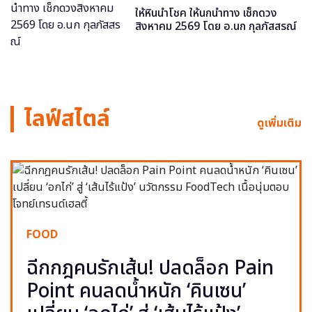
ให้หินนำโชค ให้นกนำทาง เช็กดวง
สิงหาคม 2569 โดย อ.นก กุลภัสสรณ์
ไลฟ์สไตล์
ดูเพิ่มเติม
FOOD
ฉีกกฎคนรักเส้น! ปลดล็อก Pain
Point คนลดน้ำหนัก ‘คินเซน’