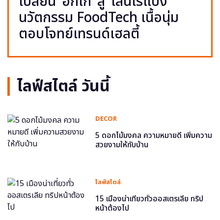
เปลี่ยน ‘อกไก่’ สู่ ‘เส้นไร้แป้ง’
นวัตกรรม FoodTech เนื้อนุ่ม
ตอบโจทย์เทรนด์เฮลตี้
ไลฟ์สไตล์ วันนี้
DECOR
5 ดอกไม้มงคล ความหมายดี เพิ่มความ
สวยงามให้กับบ้าน
ไลฟ์สไตล์
15 เมืองน่าเที่ยวทั่วออสเตรเลีย ทริป
หน้าต้องไป