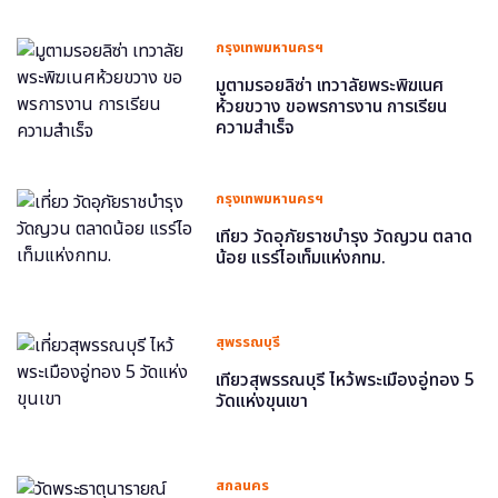
กรุงเทพมหานครฯ
มูตามรอยลิซ่า เทวาลัยพระพิฆเนศ
ห้วยขวาง ขอพรการงาน การเรียน
ความสำเร็จ
กรุงเทพมหานครฯ
เที่ยว วัดอุภัยราชบำรุง วัดญวน ตลาด
น้อย แรร์ไอเท็มแห่งกทม.
สุพรรณบุรี
เที่ยวสุพรรณบุรี ไหว้พระเมืองอู่ทอง 5
วัดแห่งขุนเขา
สกลนคร