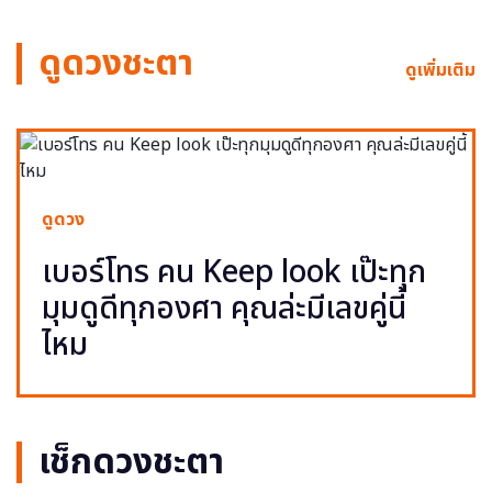
ดูดวงชะตา
ดูเพิ่มเติม
ดูดวง
เบอร์โทร คน Keep look เป๊ะทุก
มุมดูดีทุกองศา คุณล่ะมีเลขคู่นี้
ไหม
เช็กดวงชะตา