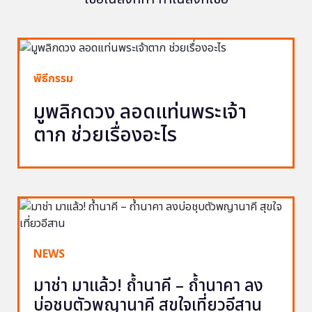
พิธีกรรม
มูพลิกดวง ลอดแท่นพระเจ้า
ตาก ช่วยเรื่องอะไร
NEWS
มาช่า มาแล้ว! ถ้ำนาคี – ถ้ำนาคา ลง
บ่อชุบตัวพญานาคี สุขใจเที่ยวอีสาน