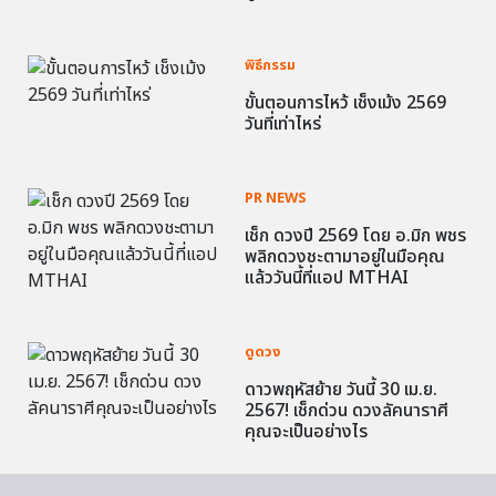
พิธีกรรม
ขั้นตอนการไหว้ เช็งเม้ง 2569
วันที่เท่าไหร่
PR NEWS
เช็ก ดวงปี 2569 โดย อ.มิก พชร
พลิกดวงชะตามาอยู่ในมือคุณ
แล้ววันนี้ที่แอป MTHAI
ดูดวง
ดาวพฤหัสย้าย วันนี้ 30 เม.ย.
2567! เช็กด่วน ดวงลัคนาราศี
คุณจะเป็นอย่างไร