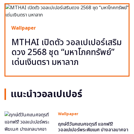
Wallpaper
MTHAI เปิดตัว วอลเปเปอร์เสริม
ดวง 2568 ชุด “มหาโภคทรัพย์”
เด่นเงินตรา มหาลาภ
แนะนำวอลเปเปอร์
Wallpaper
ฤกษ์ดีวันคเณศจตุรถี แจกฟรี!
วอลเปเปอร์พระพิฆเนศ ปางลาลบาคจา