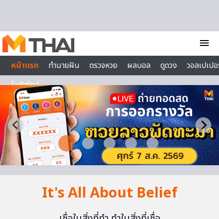
Skip to content
menu
หน้าแรก
ทำนายฝัน
ตรวจหวย
ผลบอล
ดูดวง
วอลเปเปอร
ไลฟ์สไตล์
It's All About Belief
เชื่อในสิ่งที่ทำ ทำในสิ่งที่เชื่อ