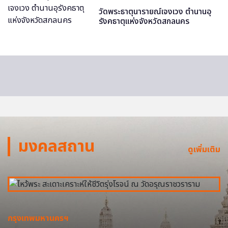
วัดพระธาตุนารายณ์เจงเวง ตำนานอุ
รังคธาตุแห่งจังหวัดสกลนคร
มงคลสถาน
ดูเพิ่มเติม
กรุงเทพมหานครฯ