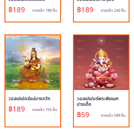
฿189
฿189
ขายแล้ว 180 ชิ้น
ขายแล้ว 242 ชิ้น
วอลเปเปอร์แม่นางกวัก
วอลเปเปอร์พระพิฆเนศ
ปางเด็ก
฿189
ขายแล้ว 155 ชิ้น
฿59
ขายแล้ว 589 ชิ้น