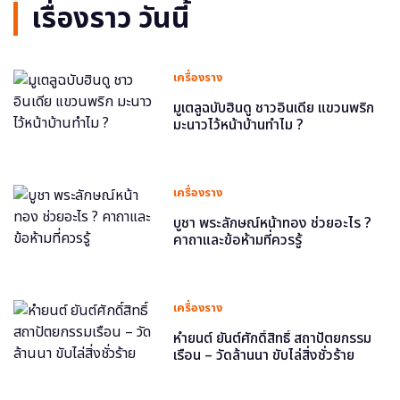
เรื่องราว วันนี้
เครื่องราง
มูเตลูฉบับฮินดู ชาวอินเดีย แขวนพริก
มะนาวไว้หน้าบ้านทำไม ?
เครื่องราง
บูชา พระลักษณ์หน้าทอง ช่วยอะไร ?
คาถาและข้อห้ามที่ควรรู้
เครื่องราง
หำยนต์ ยันต์ศักดิ์สิทธิ์ สถาปัตยกรรม
เรือน – วัดล้านนา ขับไล่สิ่งชั่วร้าย