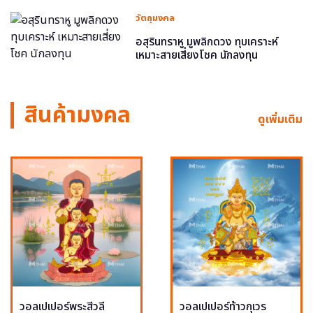
วัตถุมงคล
อสุรินทราหู มูพลิกดวง ทุบเคราะห์
เหมาะสายเสี่ยงโชค นักลงทุน
สินค้ามงคล
ดูเพิ่มเติม
วอลเปเปอร์พระสีวลี
วอลเปเปอร์ท้าวกุเวร