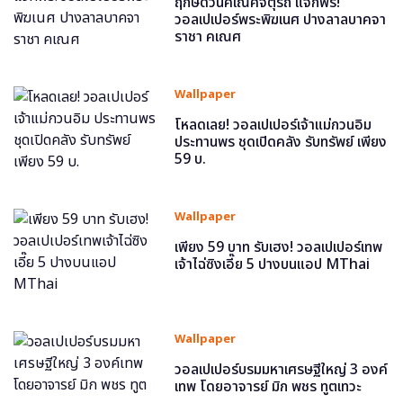
ฤกษ์ดีวันคเณศจตุรถี แจกฟรี!
วอลเปเปอร์พระพิฆเนศ ปางลาลบาคจา
ราชา คเณศ
Wallpaper
โหลดเลย! วอลเปเปอร์เจ้าแม่กวนอิม
ประทานพร ชุดเปิดคลัง รับทรัพย์ เพียง
59 บ.
Wallpaper
เพียง 59 บาท รับเฮง! วอลเปเปอร์เทพ
เจ้าไฉ่ซิงเอี๊ย 5 ปางบนแอป MThai
Wallpaper
วอลเปเปอร์บรมมหาเศรษฐีใหญ่ 3 องค์
เทพ โดยอาจารย์ มิก พชร ทูตเทวะ