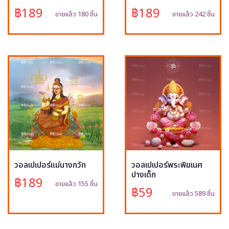
฿189
฿189
ขายแล้ว 180 ชิ้น
ขายแล้ว 242 ชิ้น
วอลเปเปอร์แม่นางกวัก
วอลเปเปอร์พระพิฆเนศ
ปางเด็ก
฿189
ขายแล้ว 155 ชิ้น
฿59
ขายแล้ว 589 ชิ้น