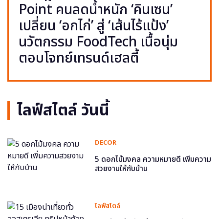
Point คนลดน้ำหนัก ‘คินเซน’
เปลี่ยน ‘อกไก่’ สู่ ‘เส้นไร้แป้ง’
นวัตกรรม FoodTech เนื้อนุ่ม
ตอบโจทย์เทรนด์เฮลตี้
ไลฟ์สไตล์ วันนี้
DECOR
5 ดอกไม้มงคล ความหมายดี เพิ่มความ
สวยงามให้กับบ้าน
ไลฟ์สไตล์