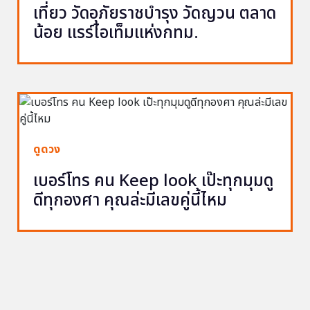
เที่ยว วัดอุภัยราชบำรุง วัดญวน ตลาด
น้อย แรร์ไอเท็มแห่งกทม.
ดูดวง
เบอร์โทร คน Keep look เป๊ะทุกมุมดู
ดีทุกองศา คุณล่ะมีเลขคู่นี้ไหม