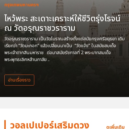
กรุงเทพมหานครฯ
ไหว้พระ สะเดาะเคราะห์ให้ชีวิตรุ่งโรจน์
ณ วัดอรุณราชวราราม
วัดอรุณราชวราราม เป็นวัดโบราณสร้างตั้งแต่สมัยกรุงศรีอยุธยา เดิม
เรียกว่า “วัดมะกอก” แล้วเปลี่ยนมาเป็น “วัดแจ้ง” ในสมัยสมเด็จ
พระเจ้าตากสินมหาราช ต่อมาสมัยรัชกาลที่ 2 พระบาทสมเด็จ
พระพุทธเลิศหล้านภาลัย ..
อ่านเรื่องราว
วอลเปเปอร์เสริมดวง
ดูเพิ่มเติม