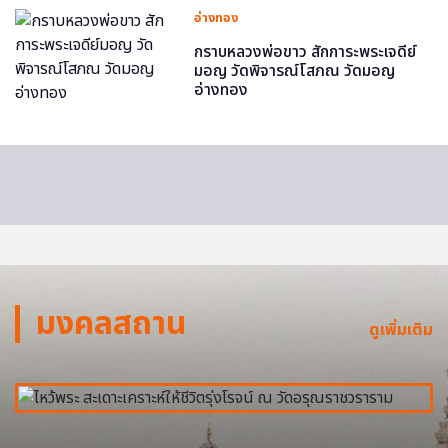
อ่างทอง
กราบหลวงพ่อขาว สักการะพระเจดีย์
มอญ วัดพิจารณ์โสภณ วัดมอญ
อ่างทอง
มงคลสถาน
ดูเพิ่มเติม