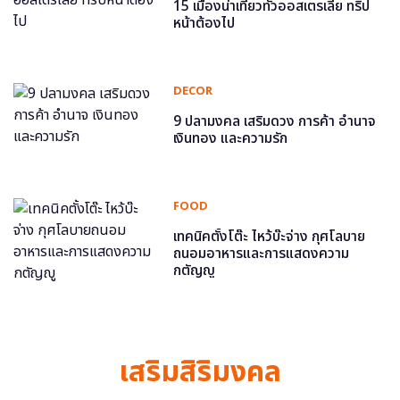
15 เมืองน่าเที่ยวทั่วออสเตรเลีย ทริป
หน้าต้องไป
DECOR
9 ปลามงคล เสริมดวง การค้า อำนาจ
เงินทอง และความรัก
FOOD
เทคนิคตั้งโต๊ะ ไหว้บ๊ะจ่าง กุศโลบาย
ถนอมอาหารและการแสดงความ
กตัญญู
เสริมสิริมงคล