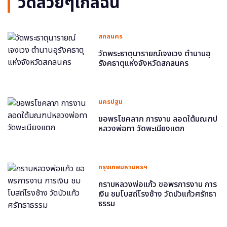
วัดสวยๆใกล้ฉัน
สกลนคร
วัดพระธาตุนารายณ์เจงเวง ตำนานอุ
รังคธาตุแห่งจังหวัดสกลนคร
นครปฐม
ขอพรโชคลาภ การงาน ลอดใต้มณฑป
หลวงพ่อทา วัดพะเนียงแตก
กรุงเทพมหานครฯ
กราบหลวงพ่อแก้ว ขอพรการงาน การ
เงิน ชมโบสถ์โรงช้าง วัดบัวแก้วศรัทธา
ธรรม