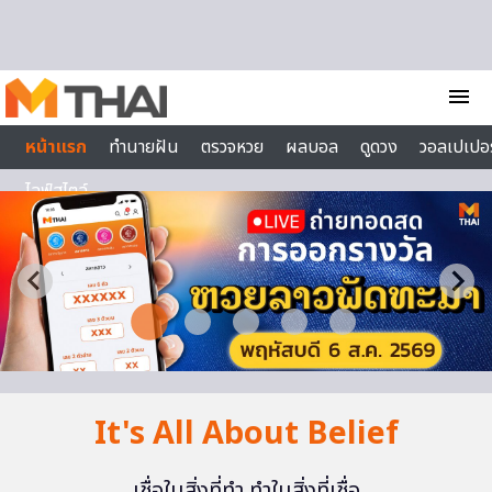
Skip to content
menu
หน้าแรก
ทำนายฝัน
ตรวจหวย
ผลบอล
ดูดวง
วอลเปเปอร
ไลฟ์สไตล์
It's All About Belief
เชื่อในสิ่งที่ทำ ทำในสิ่งที่เชื่อ