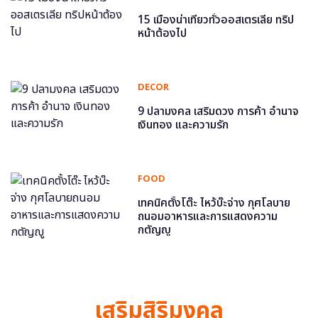
15 เมืองน่าเที่ยวทั่วออสเตรเลีย ทริป
หน้าต้องไป
DECOR
9 ปลามงคล เสริมดวง การค้า อำนาจ
เงินทอง และความรัก
FOOD
เทคนิคตั้งโต๊ะ ไหว้บ๊ะจ่าง กุศโลบาย
ถนอมอาหารและการแสดงความ
กตัญญู
เสริมสิริมงคล