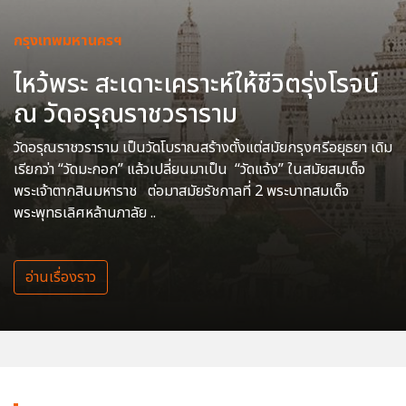
กรุงเทพมหานครฯ
ไหว้พระ สะเดาะเคราะห์ให้ชีวิตรุ่งโรจน์
ณ วัดอรุณราชวราราม
วัดอรุณราชวราราม เป็นวัดโบราณสร้างตั้งแต่สมัยกรุงศรีอยุธยา เดิม
เรียกว่า “วัดมะกอก” แล้วเปลี่ยนมาเป็น “วัดแจ้ง” ในสมัยสมเด็จ
พระเจ้าตากสินมหาราช ต่อมาสมัยรัชกาลที่ 2 พระบาทสมเด็จ
พระพุทธเลิศหล้านภาลัย ..
อ่านเรื่องราว