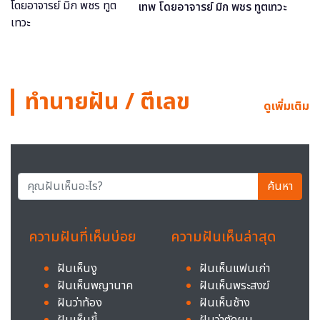
เทพ โดยอาจารย์ มิก พชร ทูตเทวะ
ทำนายฝัน / ตีเลข
ดูเพิ่มเติม
ค้นหา
ความฝันที่เห็นบ่อย
ความฝันเห็นล่าสุด
ฝันเห็นงู
ฝันเห็นแฟนเก่า
ฝันเห็นพญานาค
ฝันเห็นพระสงฆ์
ฝันว่าท้อง
ฝันเห็นช้าง
ฝันเห็นขี้
ฝันว่าตัดผม