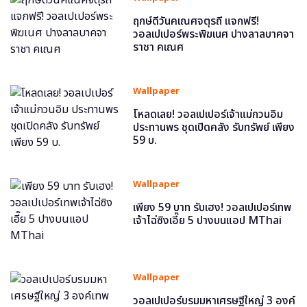
ฤกษ์ดีวันคเณศจตุรถี แจกฟรี!
วอลเปเปอร์พระพิฆเนศ ปางลาลบาคจา
ราชา คเณศ
Wallpaper
โหลดเลย! วอลเปเปอร์เจ้าแม่กวนอิม
ประทานพร ชุดเปิดคลัง รับทรัพย์ เพียง
59 บ.
Wallpaper
เพียง 59 บาท รับเฮง! วอลเปเปอร์เทพ
เจ้าไฉ่ซิงเอี๊ย 5 ปางบนแอป MThai
Wallpaper
วอลเปเปอร์บรมมหาเศรษฐีใหญ่ 3 องค์