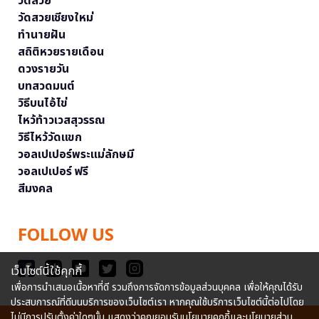
วัดสวย
วัดสวยเชียงใหม่
ทำนายฝัน
สถิติหวยรายเดือน
ดวงรายวัน
บทสวดมนต์
วิธีบนไอ้ไข่
ไหว้ท้าวเวสสุวรรณ
วิธีไหว้วัดแขก
วอลเปเปอร์พระแม่ลักษมี
วอลเปเปอร์ ฟรี
สีมงคล
FOLLOW US
เว็บไซต์นี้ใช้คุกกี้
เพื่อการนำเสนอเนื้อหาที่ดี รวมถึงการจัดการข้อมูลส่วนบุคคล เพื่อให้คุณได้รับ
ประสบการณ์ที่ดีบนบริการของเว็บไซต์เรา หากคุณใช้บริการเว็บไซต์นี้ต่อไปโดย
ไม่มีการปรับตั้งค่าใดๆนั้น แสดงว่าคุณยอมรับนโยบายคุกกี้และนโยบายส่วน