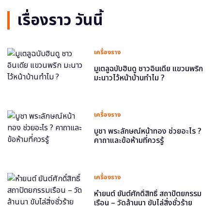
เรื่องราว วันนี้
เครื่องราง
มูเตลูฉบับฮินดู ชาวอินเดีย แขวนพริก
มะนาวไว้หน้าบ้านทำไม ?
เครื่องราง
บูชา พระลักษณ์หน้าทอง ช่วยอะไร ?
คาถาและข้อห้ามที่ควรรู้
เครื่องราง
หำยนต์ ยันต์ศักดิ์สิทธิ์ สถาปัตยกรรม
เรือน – วัดล้านนา ขับไล่สิ่งชั่วร้าย