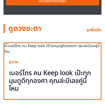
ตรวจสลากของคุณ
ดูดวงชะตา
ดูเพิ่มเติม
ดูดวง
เบอร์โทร คน Keep look เป๊ะทุก
มุมดูดีทุกองศา คุณล่ะมีเลขคู่นี้
ไหม