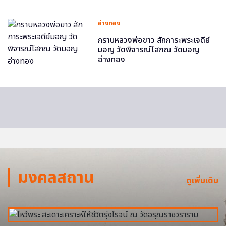
อ่างทอง
กราบหลวงพ่อขาว สักการะพระเจดีย์
มอญ วัดพิจารณ์โสภณ วัดมอญ
อ่างทอง
มงคลสถาน
ดูเพิ่มเติม