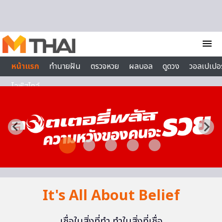
Skip to content
menu
หน้าแรก
ทำนายฝัน
ตรวจหวย
ผลบอล
ดูดวง
วอลเปเปอร
ไลฟ์สไตล์
It's All About Belief
เชื่อในสิ่งที่ทำ ทำในสิ่งที่เชื่อ