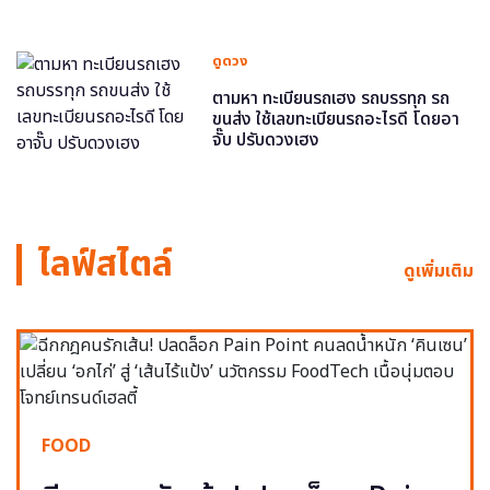
ดูดวง
ตามหา ทะเบียนรถเฮง รถบรรทุก รถ
ขนส่ง ใช้เลขทะเบียนรถอะไรดี โดยอา
จั๊บ ปรับดวงเฮง
ไลฟ์สไตล์
ดูเพิ่มเติม
FOOD