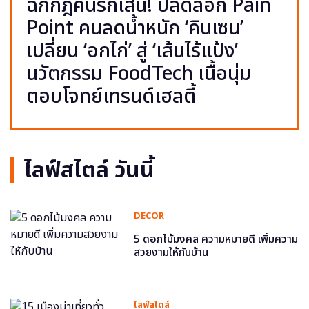
ฉีกกฎคนรักเส้น! ปลดล็อก Pain
Point คนลดน้ำหนัก ‘คินเซน’
เปลี่ยน ‘อกไก่’ สู่ ‘เส้นไร้แป้ง’
นวัตกรรม FoodTech เนื้อนุ่ม
ตอบโจทย์เทรนด์เฮลตี้
ไลฟ์สไตล์ วันนี้
DECOR
5 ดอกไม้มงคล ความหมายดี เพิ่มความ
สวยงามให้กับบ้าน
ไลฟ์สไตล์