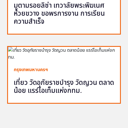
มูตามรอยลิซ่า เทวาลัยพระพิฆเนศ
ห้วยขวาง ขอพรการงาน การเรียน
ความสำเร็จ
กรุงเทพมหานครฯ
เที่ยว วัดอุภัยราชบำรุง วัดญวน ตลาด
น้อย แรร์ไอเท็มแห่งกทม.