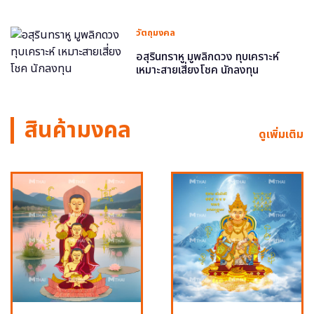
วัตถุมงคล
อสุรินทราหู มูพลิกดวง ทุบเคราะห์
เหมาะสายเสี่ยงโชค นักลงทุน
สินค้ามงคล
ดูเพิ่มเติม