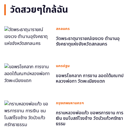
วัดสวยๆใกล้ฉัน
สกลนคร
วัดพระธาตุนารายณ์เจงเวง ตำนานอุ
รังคธาตุแห่งจังหวัดสกลนคร
นครปฐม
ขอพรโชคลาภ การงาน ลอดใต้มณฑป
หลวงพ่อทา วัดพะเนียงแตก
กรุงเทพมหานครฯ
กราบหลวงพ่อแก้ว ขอพรการงาน การ
เงิน ชมโบสถ์โรงช้าง วัดบัวแก้วศรัทธา
ธรรม