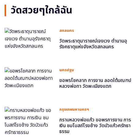
วัดสวยๆใกล้ฉัน
สกลนคร
วัดพระธาตุนารายณ์เจงเวง ตำนานอุ
รังคธาตุแห่งจังหวัดสกลนคร
นครปฐม
ขอพรโชคลาภ การงาน ลอดใต้มณฑป
หลวงพ่อทา วัดพะเนียงแตก
กรุงเทพมหานครฯ
กราบหลวงพ่อแก้ว ขอพรการงาน การ
เงิน ชมโบสถ์โรงช้าง วัดบัวแก้วศรัทธา
ธรรม