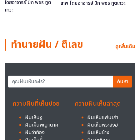
เทพ โดยอาจารย์ มิก พชร ทูตเทวะ
ทำนายฝัน / ตีเลข
ดูเพิ่มเติม
ค้นหา
ความฝันที่เห็นบ่อย
ความฝันเห็นล่าสุด
ฝันเห็นงู
ฝันเห็นแฟนเก่า
ฝันเห็นพญานาค
ฝันเห็นพระสงฆ์
ฝันว่าท้อง
ฝันเห็นช้าง
ฝันเห็นขี้
ฝันว่าตัดผม