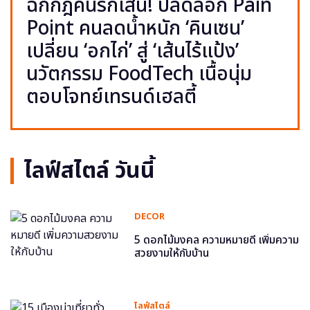
ฉีกกฎคนรักเส้น! ปลดล็อก Pain
Point คนลดน้ำหนัก ‘คินเซน’
เปลี่ยน ‘อกไก่’ สู่ ‘เส้นไร้แป้ง’
นวัตกรรม FoodTech เนื้อนุ่ม
ตอบโจทย์เทรนด์เฮลตี้
ไลฟ์สไตล์ วันนี้
DECOR
5 ดอกไม้มงคล ความหมายดี เพิ่มความ
สวยงามให้กับบ้าน
ไลฟ์สไตล์