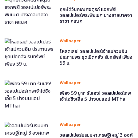
ฤกษ์ดีวันคเณศจตุรถี แจกฟรี!
วอลเปเปอร์พระพิฆเนศ ปางลาลบาคจา
ราชา คเณศ
Wallpaper
โหลดเลย! วอลเปเปอร์เจ้าแม่กวนอิม
ประทานพร ชุดเปิดคลัง รับทรัพย์ เพียง
59 บ.
Wallpaper
เพียง 59 บาท รับเฮง! วอลเปเปอร์เทพ
เจ้าไฉ่ซิงเอี๊ย 5 ปางบนแอป MThai
Wallpaper
วอลเปเปอร์บรมมหาเศรษฐีใหญ่ 3 องค์