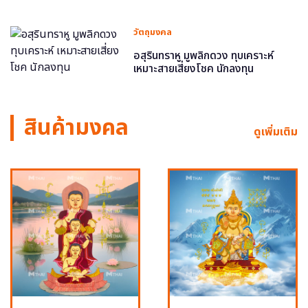
วัตถุมงคล
อสุรินทราหู มูพลิกดวง ทุบเคราะห์
เหมาะสายเสี่ยงโชค นักลงทุน
สินค้ามงคล
ดูเพิ่มเติม