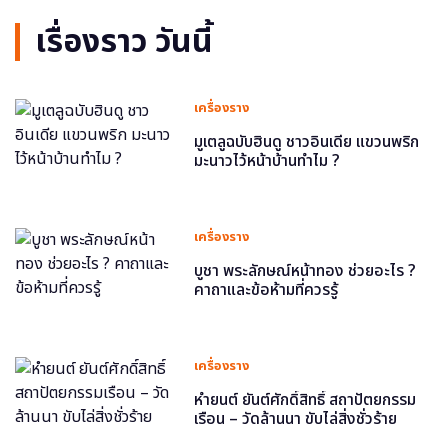
เรื่องราว วันนี้
เครื่องราง
มูเตลูฉบับฮินดู ชาวอินเดีย แขวนพริก
มะนาวไว้หน้าบ้านทำไม ?
เครื่องราง
บูชา พระลักษณ์หน้าทอง ช่วยอะไร ?
คาถาและข้อห้ามที่ควรรู้
เครื่องราง
หำยนต์ ยันต์ศักดิ์สิทธิ์ สถาปัตยกรรม
เรือน – วัดล้านนา ขับไล่สิ่งชั่วร้าย