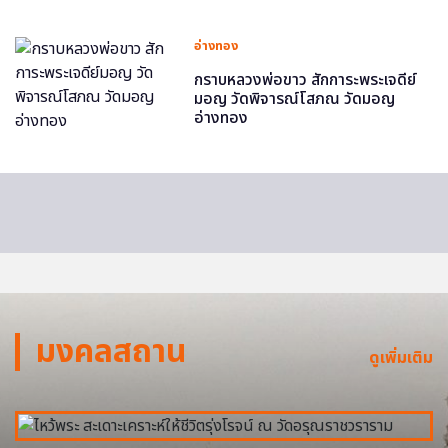
อ่างทอง
กราบหลวงพ่อขาว สักการะพระเจดีย์
มอญ วัดพิจารณ์โสภณ วัดมอญ
อ่างทอง
มงคลสถาน
ดูเพิ่มเติม