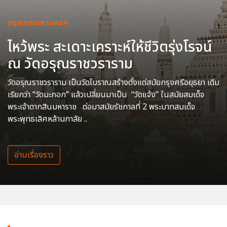
กรุงเทพมหานครฯ
ไหว้พระ สะเดาะเคราะห์ให้ชีวิตรุ่งโรจน์
ณ วัดอรุณราชวราราม
วัดอรุณราชวราราม เป็นวัดโบราณสร้างตั้งแต่สมัยกรุงศรีอยุธยา เดิม
เรียกว่า “วัดมะกอก” แล้วเปลี่ยนมาเป็น “วัดแจ้ง” ในสมัยสมเด็จ
พระเจ้าตากสินมหาราช ต่อมาสมัยรัชกาลที่ 2 พระบาทสมเด็จ
พระพุทธเลิศหล้านภาลัย ..
อ่านเรื่องราว