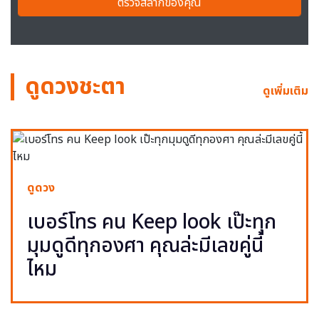
ตรวจสลากของคุณ
ดูดวงชะตา
ดูเพิ่มเติม
ดูดวง
เบอร์โทร คน Keep look เป๊ะทุก
มุมดูดีทุกองศา คุณล่ะมีเลขคู่นี้
ไหม