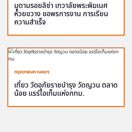
มูตามรอยลิซ่า เทวาลัยพระพิฆเนศ
ห้วยขวาง ขอพรการงาน การเรียน
ความสำเร็จ
กรุงเทพมหานครฯ
เที่ยว วัดอุภัยราชบำรุง วัดญวน ตลาด
น้อย แรร์ไอเท็มแห่งกทม.