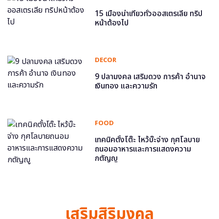
15 เมืองน่าเที่ยวทั่วออสเตรเลีย ทริป
หน้าต้องไป
DECOR
9 ปลามงคล เสริมดวง การค้า อำนาจ
เงินทอง และความรัก
FOOD
เทคนิคตั้งโต๊ะ ไหว้บ๊ะจ่าง กุศโลบาย
ถนอมอาหารและการแสดงความ
กตัญญู
เสริมสิริมงคล