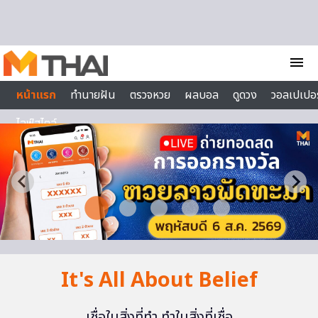
Skip to content
menu
หน้าแรก
ทำนายฝัน
ตรวจหวย
ผลบอล
ดูดวง
วอลเปเปอร
ไลฟ์สไตล์
It's All About Belief
เชื่อในสิ่งที่ทำ ทำในสิ่งที่เชื่อ