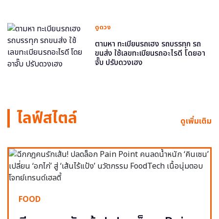
ดูดวง
ตามหา ทะเบียนรถเฮง รถบรรทุก รถ
ขนส่ง ใช้เลขทะเบียนรถอะไรดี โดยอา
จั๊บ ปรับดวงเฮง
ไลฟ์สไตล์
ดูเพิ่มเติม
FOOD