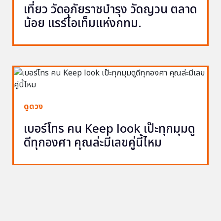
เที่ยว วัดอุภัยราชบำรุง วัดญวน ตลาด
น้อย แรร์ไอเท็มแห่งกทม.
ดูดวง
เบอร์โทร คน Keep look เป๊ะทุกมุมดู
ดีทุกองศา คุณล่ะมีเลขคู่นี้ไหม