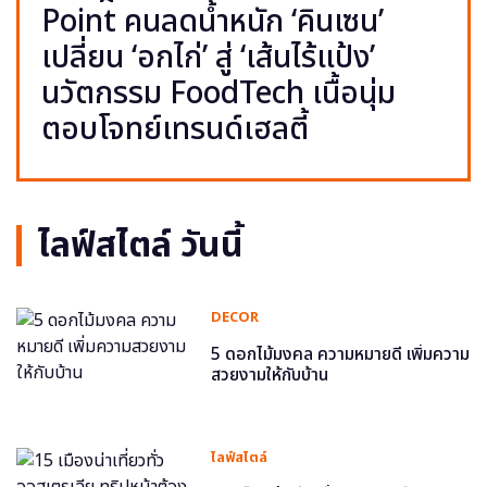
Point คนลดน้ำหนัก ‘คินเซน’
เปลี่ยน ‘อกไก่’ สู่ ‘เส้นไร้แป้ง’
นวัตกรรม FoodTech เนื้อนุ่ม
ตอบโจทย์เทรนด์เฮลตี้
ไลฟ์สไตล์ วันนี้
DECOR
5 ดอกไม้มงคล ความหมายดี เพิ่มความ
สวยงามให้กับบ้าน
ไลฟ์สไตล์