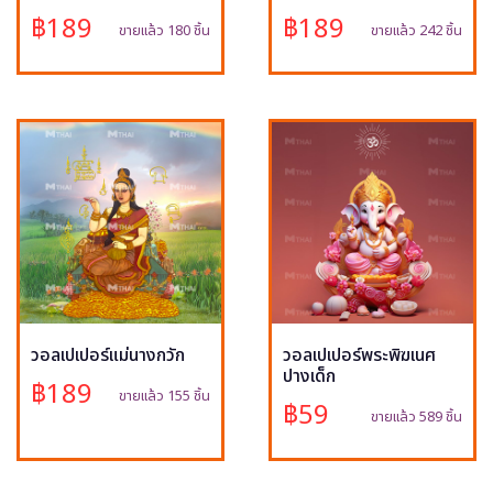
฿189
฿189
ขายแล้ว 180 ชิ้น
ขายแล้ว 242 ชิ้น
วอลเปเปอร์แม่นางกวัก
วอลเปเปอร์พระพิฆเนศ
ปางเด็ก
฿189
ขายแล้ว 155 ชิ้น
฿59
ขายแล้ว 589 ชิ้น