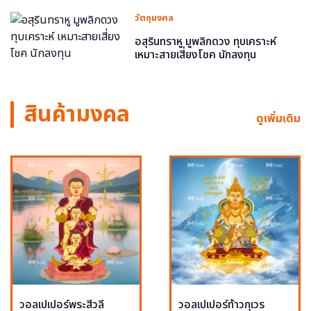
วัตถุมงคล
อสุรินทราหู มูพลิกดวง ทุบเคราะห์
เหมาะสายเสี่ยงโชค นักลงทุน
สินค้ามงคล
ดูเพิ่มเติม
วอลเปเปอร์พระสีวลี
วอลเปเปอร์ท้าวกุเวร