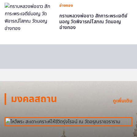
อ่างทอง
กราบหลวงพ่อขาว สักการะพระเจดีย์
มอญ วัดพิจารณ์โสภณ วัดมอญ
อ่างทอง
มงคลสถาน
ดูเพิ่มเติม