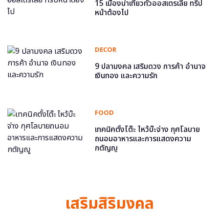
15 เมืองน่าเที่ยวทั่วออสเตรเลีย ทริป
หน้าต้องไป
DECOR
9 ปลามงคล เสริมดวง การค้า อำนาจ
เงินทอง และความรัก
FOOD
เทคนิคตั้งโต๊ะ ไหว้บ๊ะจ่าง กุศโลบาย
ถนอมอาหารและการแสดงความ
กตัญญู
เสริมสิริมงคล