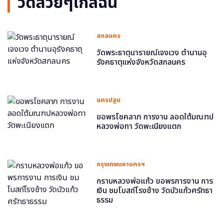
วัดสวยๆใกล้ฉัน
สกลนคร
วัดพระธาตุนารายณ์เจงเวง ตำนานอุ
รังคธาตุแห่งจังหวัดสกลนคร
นครปฐม
ขอพรโชคลาภ การงาน ลอดใต้มณฑป
หลวงพ่อทา วัดพะเนียงแตก
กรุงเทพมหานครฯ
กราบหลวงพ่อแก้ว ขอพรการงาน การ
เงิน ชมโบสถ์โรงช้าง วัดบัวแก้วศรัทธา
ธรรม