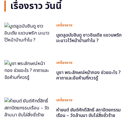
เรื่องราว วันนี้
เครื่องราง
มูเตลูฉบับฮินดู ชาวอินเดีย แขวนพริก
มะนาวไว้หน้าบ้านทำไม ?
เครื่องราง
บูชา พระลักษณ์หน้าทอง ช่วยอะไร ?
คาถาและข้อห้ามที่ควรรู้
เครื่องราง
หำยนต์ ยันต์ศักดิ์สิทธิ์ สถาปัตยกรรม
เรือน – วัดล้านนา ขับไล่สิ่งชั่วร้าย