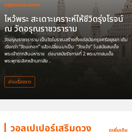
กรุงเทพมหานครฯ
ไหว้พระ สะเดาะเคราะห์ให้ชีวิตรุ่งโรจน์
ณ วัดอรุณราชวราราม
วัดอรุณราชวราราม เป็นวัดโบราณสร้างตั้งแต่สมัยกรุงศรีอยุธยา เดิม
เรียกว่า “วัดมะกอก” แล้วเปลี่ยนมาเป็น “วัดแจ้ง” ในสมัยสมเด็จ
พระเจ้าตากสินมหาราช ต่อมาสมัยรัชกาลที่ 2 พระบาทสมเด็จ
พระพุทธเลิศหล้านภาลัย ..
อ่านเรื่องราว
วอลเปเปอร์เสริมดวง
ดูเพิ่มเติม