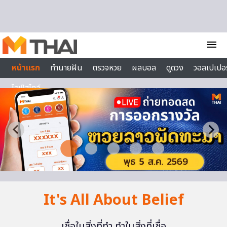
Skip to content
menu
หน้าแรก
ทำนายฝัน
ตรวจหวย
ผลบอล
ดูดวง
วอลเปเปอร
ไลฟ์สไตล์
It's All About Belief
เชื่อในสิ่งที่ทำ ทำในสิ่งที่เชื่อ