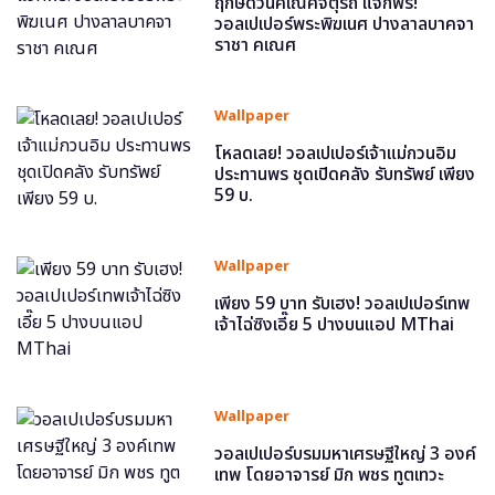
ฤกษ์ดีวันคเณศจตุรถี แจกฟรี!
วอลเปเปอร์พระพิฆเนศ ปางลาลบาคจา
ราชา คเณศ
Wallpaper
โหลดเลย! วอลเปเปอร์เจ้าแม่กวนอิม
ประทานพร ชุดเปิดคลัง รับทรัพย์ เพียง
59 บ.
Wallpaper
เพียง 59 บาท รับเฮง! วอลเปเปอร์เทพ
เจ้าไฉ่ซิงเอี๊ย 5 ปางบนแอป MThai
Wallpaper
วอลเปเปอร์บรมมหาเศรษฐีใหญ่ 3 องค์
เทพ โดยอาจารย์ มิก พชร ทูตเทวะ