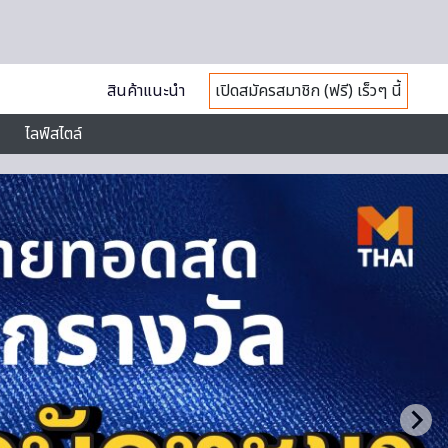
สินค้าแนะนำ
เปิดสมัครสมาชิก (ฟรี) เร็วๆ นี้
ไลฟ์สไตล์