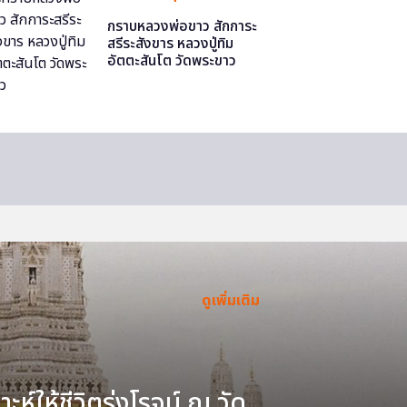
กราบหลวงพ่อขาว สักการะ
สรีระสังขาร หลวงปู่ทิม
อัตตะสันโต วัดพระขาว
ดูเพิ่มเติม
ะห์ให้ชีวิตรุ่งโรจน์ ณ วัด