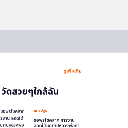
ดูเพิ่มเติม
วัดสวยๆใกล้ฉัน
นครปฐม
ขอพรโชคลาภ การงาน
ลอดใต้มณฑปหลวงพ่อทา