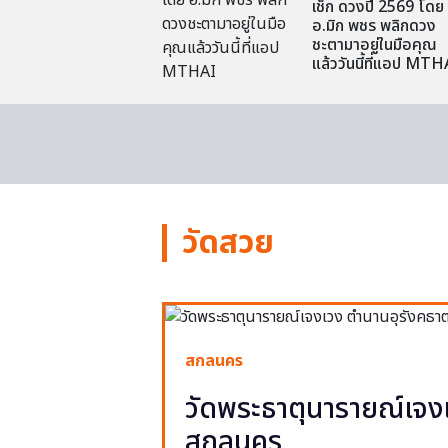
เช็ก ดวงปี 2569 โดย
อ.มิก พชร พลิกดวง
ชะตามาอยู่ในมือคุณ
แล้ววันนี้ที่แอป MTH
วัดสวย
สกลนคร
วัดพระธาตุนารายณ์เจงเ
สกลนคร