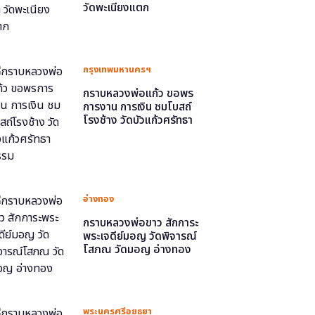
วัดพะเนียงแตก
กรุงเทพมหานครฯ
กราบหลวงพ่อแก้ว ขอพร
การงาน การเงิน ชมโบสถ์
โรงช้าง วัดบัวแก้วศรัทธา
ธรรม
อ่างทอง
กราบหลวงพ่อขาว สักการะ
พระเจดีย์มอญ วัดพิจารณ์
โสภณ วัดมอญ อ่างทอง
พระนครศรีอยุธยา