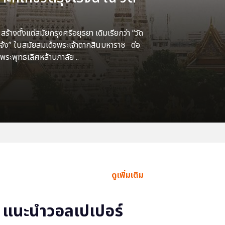
้างตั้งแต่สมัยกรุงศรีอยุธยา เดิมเรียกว่า “วัด
แจ้ง” ในสมัยสมเด็จพระเจ้าตากสินมหาราช ต่อ
พระพุทธเลิศหล้านภาลัย ..
ดูเพิ่มเติม
แนะนำวอลเปเปอร์