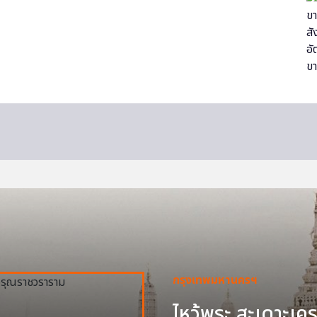
กรุงเทพมหานครฯ
ไหว้พระ สะเดาะเครา