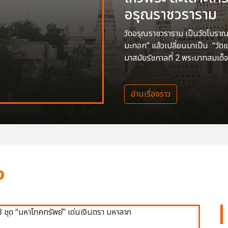
อรุณราชวราราม
วัดอรุณราชวราราม เป็นวัดโบราณสร
มะกอก” แล้วเปลี่ยนมาเป็น “วัด
มาสมัยรัชกาลที่ 2 พระบาทสมเด็จ
อ่านเรื่องราว
ง