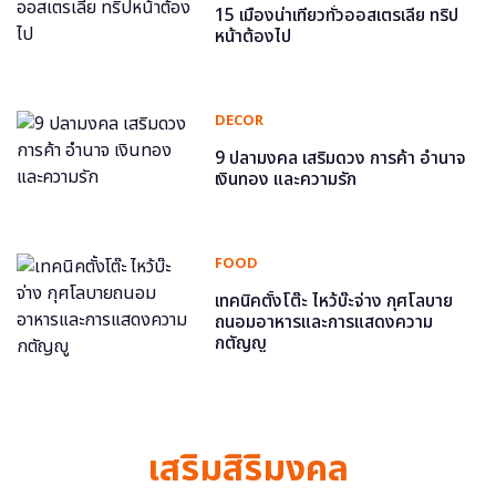
15 เมืองน่าเที่ยวทั่วออสเตรเลีย ทริป
หน้าต้องไป
DECOR
9 ปลามงคล เสริมดวง การค้า อำนาจ
เงินทอง และความรัก
FOOD
เทคนิคตั้งโต๊ะ ไหว้บ๊ะจ่าง กุศโลบาย
ถนอมอาหารและการแสดงความ
กตัญญู
เสริมสิริมงคล