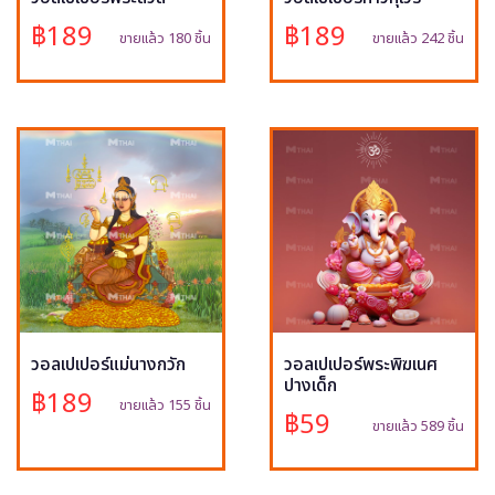
฿189
฿189
ขายแล้ว 180 ชิ้น
ขายแล้ว 242 ชิ้น
วอลเปเปอร์แม่นางกวัก
วอลเปเปอร์พระพิฆเนศ
ปางเด็ก
฿189
ขายแล้ว 155 ชิ้น
฿59
ขายแล้ว 589 ชิ้น