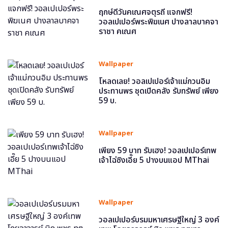
ฤกษ์ดีวันคเณศจตุรถี แจกฟรี!
วอลเปเปอร์พระพิฆเนศ ปางลาลบาคจา
ราชา คเณศ
Wallpaper
โหลดเลย! วอลเปเปอร์เจ้าแม่กวนอิม
ประทานพร ชุดเปิดคลัง รับทรัพย์ เพียง
59 บ.
Wallpaper
เพียง 59 บาท รับเฮง! วอลเปเปอร์เทพ
เจ้าไฉ่ซิงเอี๊ย 5 ปางบนแอป MThai
Wallpaper
วอลเปเปอร์บรมมหาเศรษฐีใหญ่ 3 องค์