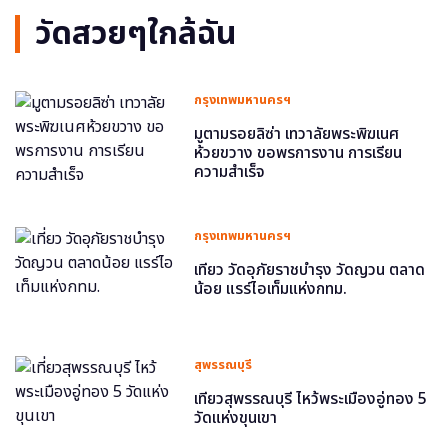
วัดสวยๆใกล้ฉัน
กรุงเทพมหานครฯ
มูตามรอยลิซ่า เทวาลัยพระพิฆเนศ
ห้วยขวาง ขอพรการงาน การเรียน
ความสำเร็จ
กรุงเทพมหานครฯ
เที่ยว วัดอุภัยราชบำรุง วัดญวน ตลาด
น้อย แรร์ไอเท็มแห่งกทม.
สุพรรณบุรี
เที่ยวสุพรรณบุรี ไหว้พระเมืองอู่ทอง 5
วัดแห่งขุนเขา