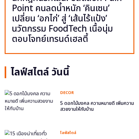
Point คนลดน้ำหนัก ‘คินเซน’
เปลี่ยน ‘อกไก่’ สู่ ‘เส้นไร้แป้ง’
นวัตกรรม FoodTech เนื้อนุ่ม
ตอบโจทย์เทรนด์เฮลตี้
ไลฟ์สไตล์ วันนี้
DECOR
5 ดอกไม้มงคล ความหมายดี เพิ่มความ
สวยงามให้กับบ้าน
ไลฟ์สไตล์