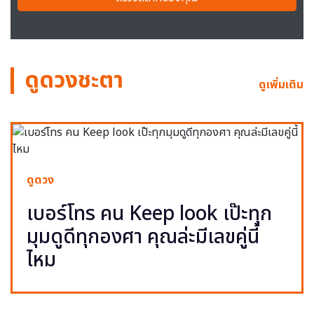
ดูดวงชะตา
ดูเพิ่มเติม
ดูดวง
เบอร์โทร คน Keep look เป๊ะทุก
มุมดูดีทุกองศา คุณล่ะมีเลขคู่นี้
ไหม