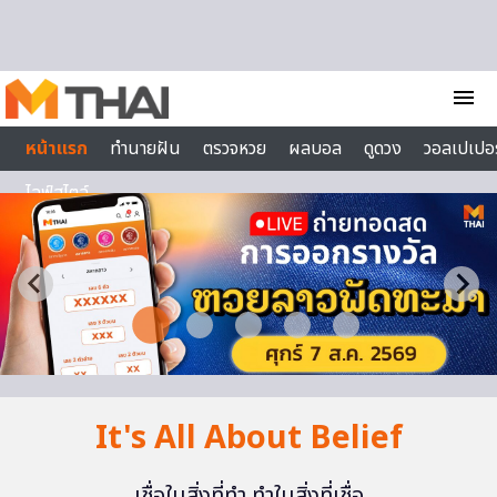
Skip to content
menu
หน้าแรก
ทำนายฝัน
ตรวจหวย
ผลบอล
ดูดวง
วอลเปเปอร
ไลฟ์สไตล์
It's All About Belief
เชื่อในสิ่งที่ทำ ทำในสิ่งที่เชื่อ