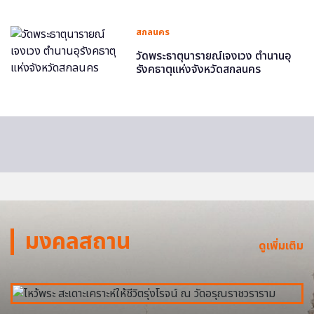
สกลนคร
วัดพระธาตุนารายณ์เจงเวง ตำนานอุ
รังคธาตุแห่งจังหวัดสกลนคร
มงคลสถาน
ดูเพิ่มเติม