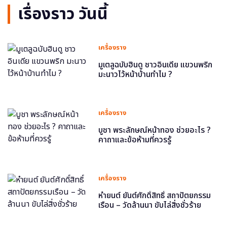
เรื่องราว วันนี้
เครื่องราง
มูเตลูฉบับฮินดู ชาวอินเดีย แขวนพริก
มะนาวไว้หน้าบ้านทำไม ?
เครื่องราง
บูชา พระลักษณ์หน้าทอง ช่วยอะไร ?
คาถาและข้อห้ามที่ควรรู้
เครื่องราง
หำยนต์ ยันต์ศักดิ์สิทธิ์ สถาปัตยกรรม
เรือน – วัดล้านนา ขับไล่สิ่งชั่วร้าย