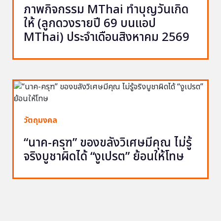
ภาพกิจกรรม MThai ทำบุญวันเกิด
ให้ (ลูกดวงรายปี 69 บนแอป
MThai) ประจำเดือนสิงหาคม 2569
วัตถุมงคล
“นาค-ครุฑ” ของขลังวิเศษมีคุณ ไม่รู้
จริงบูชาผิดได้ “งูเปรต” ย้อนให้โทษ