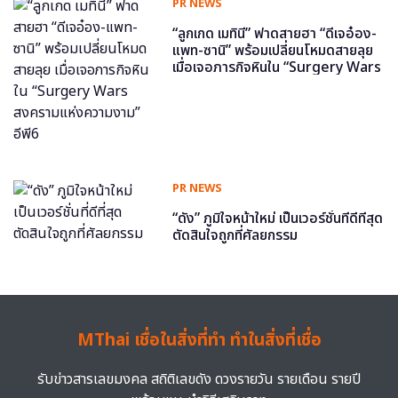
PR NEWS
“ลูกเกด เมทินี” ฟาดสายฮา “ดีเจอ๋อง-
แพท-ซานิ” พร้อมเปลี่ยนโหมดสายลุย
เมื่อเจอภารกิจหินใน “Surgery Wars
สงครามแห่งความงาม” อีพี6
PR NEWS
“ดัง” ภูมิใจหน้าใหม่ เป็นเวอร์ชั่นที่ดีที่สุด
ตัดสินใจถูกที่ศัลยกรรม
MThai เชื่อในสิ่งที่ทำ ทำในสิ่งที่เชื่อ
รับข่าวสารเลขมงคล สถิติเลขดัง ดวงรายวัน รายเดือน รายปี