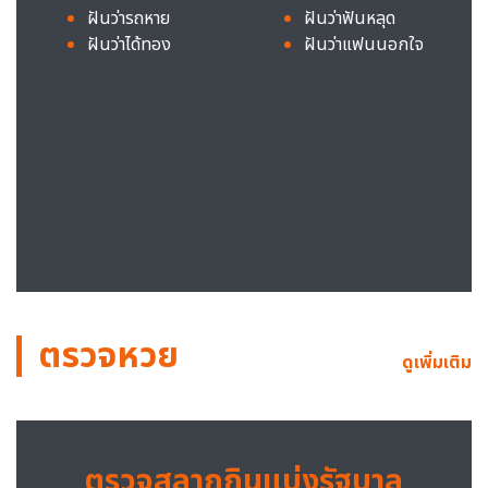
ฝันว่ารถหาย
ฝันว่าฟันหลุด
ฝันว่าได้ทอง
ฝันว่าแฟนนอกใจ
ตรวจหวย
ดูเพิ่มเติม
ตรวจสลากกินแบ่งรัฐบาล