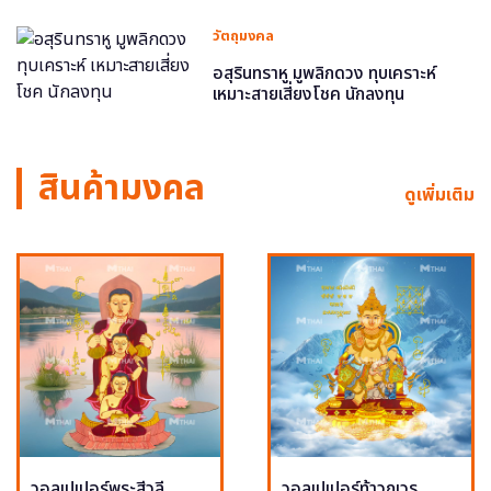
วัตถุมงคล
อสุรินทราหู มูพลิกดวง ทุบเคราะห์
เหมาะสายเสี่ยงโชค นักลงทุน
สินค้ามงคล
ดูเพิ่มเติม
วอลเปเปอร์พระสีวลี
วอลเปเปอร์ท้าวกุเวร