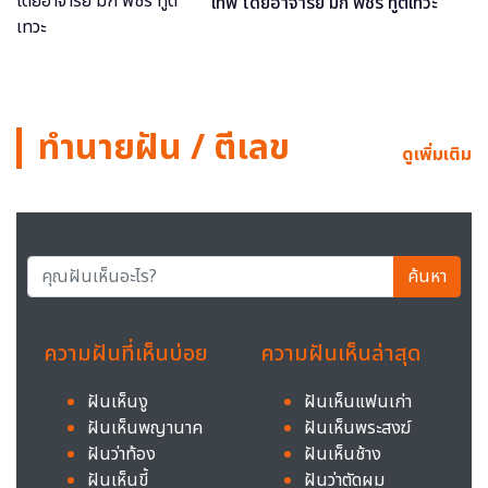
เทพ โดยอาจารย์ มิก พชร ทูตเทวะ
ทำนายฝัน / ตีเลข
ดูเพิ่มเติม
ค้นหา
ความฝันที่เห็นบ่อย
ความฝันเห็นล่าสุด
ฝันเห็นงู
ฝันเห็นแฟนเก่า
ฝันเห็นพญานาค
ฝันเห็นพระสงฆ์
ฝันว่าท้อง
ฝันเห็นช้าง
ฝันเห็นขี้
ฝันว่าตัดผม