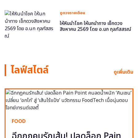
ดูดวงรายเดือน
ให้หินนำโชค ให้นกนำทาง เช็กดวง
สิงหาคม 2569 โดย อ.นก กุลภัสสรณ์
ไลฟ์สไตล์
ดูเพิ่มเติม
FOOD
ฉีกกฎคนรักเส้น! ปลดล็อก Pain