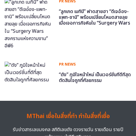
PR NEWS
“ลูกเกด เมทินี” ฟาดสายฮา “ดีเจอ๋อง-
แพท-ซานิ” พร้อมเปลี่ยนโหมดสายลุย
เมื่อเจอภารกิจหินใน “Surgery Wars
สงครามแห่งความงาม” อีพี6
PR NEWS
“ดัง” ภูมิใจหน้าใหม่ เป็นเวอร์ชั่นที่ดีที่สุด
ตัดสินใจถูกที่ศัลยกรรม
MThai เชื่อในสิ่งที่ทำ ทำในสิ่งที่เชื่อ
รับข่าวสารเลขมงคล สถิติเลขดัง ดวงรายวัน รายเดือน รายปี