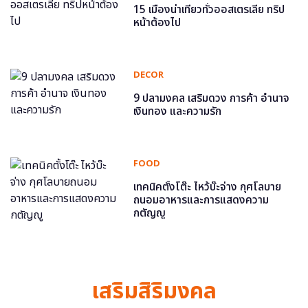
15 เมืองน่าเที่ยวทั่วออสเตรเลีย ทริป
หน้าต้องไป
DECOR
9 ปลามงคล เสริมดวง การค้า อำนาจ
เงินทอง และความรัก
FOOD
เทคนิคตั้งโต๊ะ ไหว้บ๊ะจ่าง กุศโลบาย
ถนอมอาหารและการแสดงความ
กตัญญู
เสริมสิริมงคล