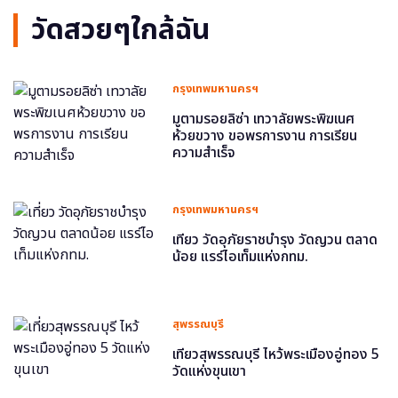
วัดสวยๆใกล้ฉัน
กรุงเทพมหานครฯ
มูตามรอยลิซ่า เทวาลัยพระพิฆเนศ
ห้วยขวาง ขอพรการงาน การเรียน
ความสำเร็จ
กรุงเทพมหานครฯ
เที่ยว วัดอุภัยราชบำรุง วัดญวน ตลาด
น้อย แรร์ไอเท็มแห่งกทม.
สุพรรณบุรี
เที่ยวสุพรรณบุรี ไหว้พระเมืองอู่ทอง 5
วัดแห่งขุนเขา