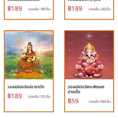
฿189
฿189
ขายแล้ว 180 ชิ้น
ขายแล้ว 242 ชิ้น
วอลเปเปอร์แม่นางกวัก
วอลเปเปอร์พระพิฆเนศ
ปางเด็ก
฿189
ขายแล้ว 155 ชิ้น
฿59
ขายแล้ว 589 ชิ้น