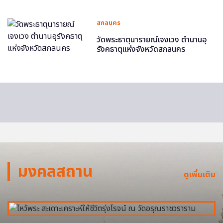
สกลนคร
วัดพระธาตุนารายณ์เจงเวง ตำนานอุ
รังคธาตุแห่งจังหวัดสกลนคร
มงคลสถาน
ดูเพิ่มเติม