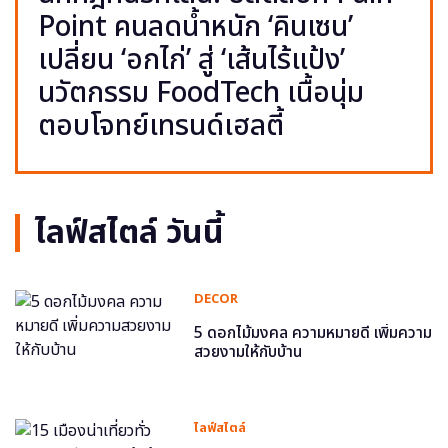
Point คนลดน้ำหนัก ‘คินเซน’
เปลี่ยน ‘อกไก่’ สู่ ‘เส้นไร้แป้ง’
นวัตกรรม FoodTech เนื้อนุ่ม
ตอบโจทย์เทรนด์เฮลตี้
ไลฟ์สไตล์ วันนี้
DECOR
5 ดอกไม้มงคล ความหมายดี เพิ่มความ
สวยงามให้กับบ้าน
ไลฟ์สไตล์