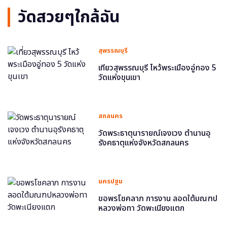
วัดสวยๆใกล้ฉัน
สุพรรณบุรี
เที่ยวสุพรรณบุรี ไหว้พระเมืองอู่ทอง 5
วัดแห่งขุนเขา
สกลนคร
วัดพระธาตุนารายณ์เจงเวง ตำนานอุ
รังคธาตุแห่งจังหวัดสกลนคร
นครปฐม
ขอพรโชคลาภ การงาน ลอดใต้มณฑป
หลวงพ่อทา วัดพะเนียงแตก