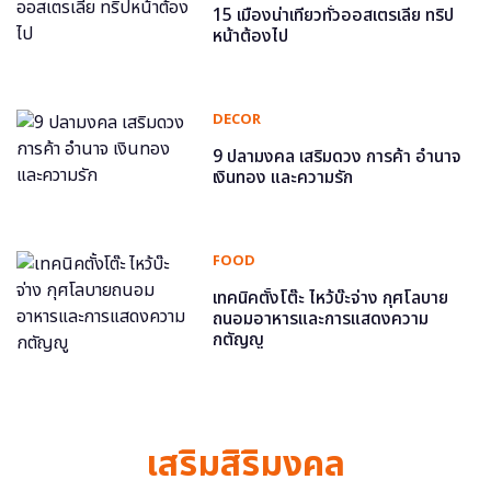
15 เมืองน่าเที่ยวทั่วออสเตรเลีย ทริป
หน้าต้องไป
DECOR
9 ปลามงคล เสริมดวง การค้า อำนาจ
เงินทอง และความรัก
FOOD
เทคนิคตั้งโต๊ะ ไหว้บ๊ะจ่าง กุศโลบาย
ถนอมอาหารและการแสดงความ
กตัญญู
เสริมสิริมงคล