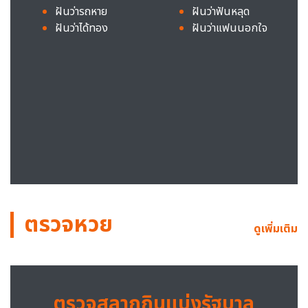
ฝันว่ารถหาย
ฝันว่าฟันหลุด
ฝันว่าได้ทอง
ฝันว่าแฟนนอกใจ
ตรวจหวย
ดูเพิ่มเติม
ตรวจสลากกินแบ่งรัฐบาล