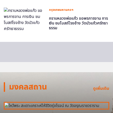
กรุงเทพมหานครฯ
กราบหลวงพ่อแก้ว ขอพรการงาน การ
เงิน ชมโบสถ์โรงช้าง วัดบัวแก้วศรัทธา
ธรรม
มงคลสถาน
ดูเพิ่มเติม