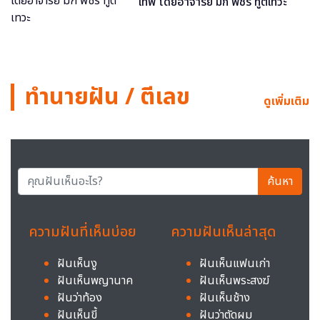
เทพ โดยอาจารย์ มิก พชร ทูตเทวะ
ทำนายฝัน / ตีเลข
ดูเพิ่มเติม
ค้นหา
ความฝันที่เห็นบ่อย
ความฝันเห็นล่าสุด
ฝันเห็นงู
ฝันเห็นแฟนเก่า
ฝันเห็นพญานาค
ฝันเห็นพระสงฆ์
ฝันว่าท้อง
ฝันเห็นช้าง
ฝันเห็นขี้
ฝันว่าตัดผม