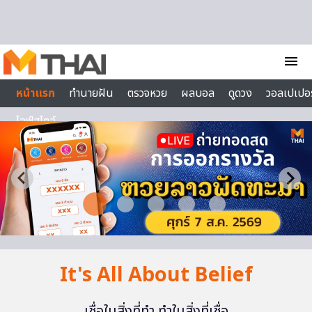
Skip to content
menu
หน้าแรก
ทำนายฝัน
ตรวจหวย
ผลบอล
ดูดวง
วอลเปเปอร
ไลฟ์สไตล์
It's All About Belief
เชื่อในสิ่งที่ทำ ทำในสิ่งที่เชื่อ