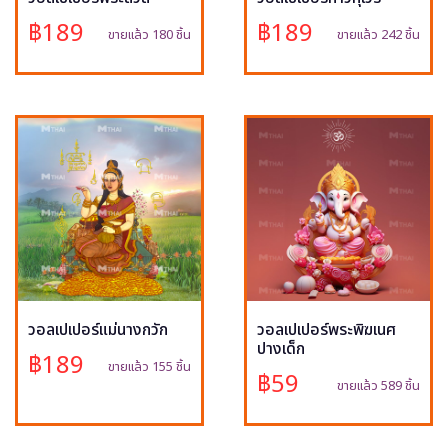
฿189
฿189
ขายแล้ว 180 ชิ้น
ขายแล้ว 242 ชิ้น
วอลเปเปอร์แม่นางกวัก
วอลเปเปอร์พระพิฆเนศ
ปางเด็ก
฿189
ขายแล้ว 155 ชิ้น
฿59
ขายแล้ว 589 ชิ้น