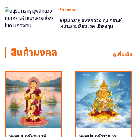
วัตถุมงคล
อสุรินทราหู มูพลิกดวง ทุบเคราะห์
เหมาะสายเสี่ยงโชค นักลงทุน
สินค้ามงคล
ดูเพิ่มเติม
วอลเปเปอร์พระสีวลี
วอลเปเปอร์ท้าวกุเวร