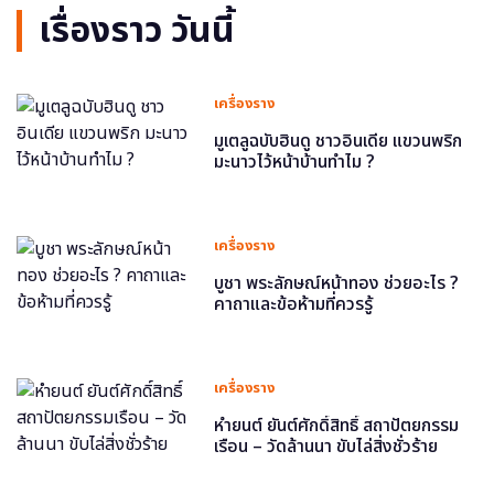
เรื่องราว วันนี้
เครื่องราง
มูเตลูฉบับฮินดู ชาวอินเดีย แขวนพริก
มะนาวไว้หน้าบ้านทำไม ?
เครื่องราง
บูชา พระลักษณ์หน้าทอง ช่วยอะไร ?
คาถาและข้อห้ามที่ควรรู้
เครื่องราง
หำยนต์ ยันต์ศักดิ์สิทธิ์ สถาปัตยกรรม
เรือน – วัดล้านนา ขับไล่สิ่งชั่วร้าย