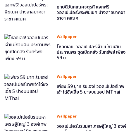
ฤกษ์ดีวันคเณศจตุรถี แจกฟรี!
วอลเปเปอร์พระพิฆเนศ ปางลาลบาคจา
ราชา คเณศ
Wallpaper
โหลดเลย! วอลเปเปอร์เจ้าแม่กวนอิม
ประทานพร ชุดเปิดคลัง รับทรัพย์ เพียง
59 บ.
Wallpaper
เพียง 59 บาท รับเฮง! วอลเปเปอร์เทพ
เจ้าไฉ่ซิงเอี๊ย 5 ปางบนแอป MThai
Wallpaper
วอลเปเปอร์บรมมหาเศรษฐีใหญ่ 3 องค์