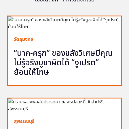
วัตถุมงคล
“นาค-ครุฑ” ของขลังวิเศษมีคุณ
ไม่รู้จริงบูชาผิดได้ “งูเปรต”
ย้อนให้โทษ
สุพรรณบุรี