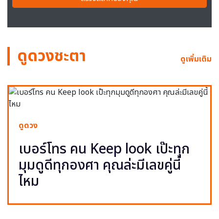
ดูดวงชะตา
ดูเพิ่มเติม
ดูดวง
เบอร์โทร คน Keep look เป๊ะทุก
มุมดูดีทุกองศา คุณล่ะมีเลขคู่นี้
ไหม