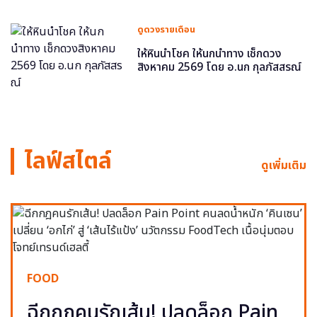
ดูดวงรายเดือน
ให้หินนำโชค ให้นกนำทาง เช็กดวง
สิงหาคม 2569 โดย อ.นก กุลภัสสรณ์
ไลฟ์สไตล์
ดูเพิ่มเติม
FOOD
ฉีกกฎคนรักเส้น! ปลดล็อก Pain