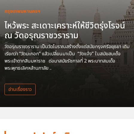
กรุงเทพมหานครฯ
ไหว้พระ สะเดาะเคราะห์ให้ชีวิตรุ่งโรจน์
ณ วัดอรุณราชวราราม
วัดอรุณราชวราราม เป็นวัดโบราณสร้างตั้งแต่สมัยกรุงศรีอยุธยา เดิม
เรียกว่า “วัดมะกอก” แล้วเปลี่ยนมาเป็น “วัดแจ้ง” ในสมัยสมเด็จ
พระเจ้าตากสินมหาราช ต่อมาสมัยรัชกาลที่ 2 พระบาทสมเด็จ
พระพุทธเลิศหล้านภาลัย ..
อ่านเรื่องราว