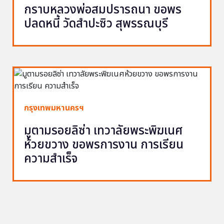
กราบหลวงพ่อสมปรารถนา ขอพร
ปลดหนี้ วัดสำปะซิว สุพรรณบุรี
กรุงเทพมหานครฯ
มูตามรอยลิซ่า เทวาลัยพระพิฆเนศ
ห้วยขวาง ขอพรการงาน การเรียน
ความสำเร็จ