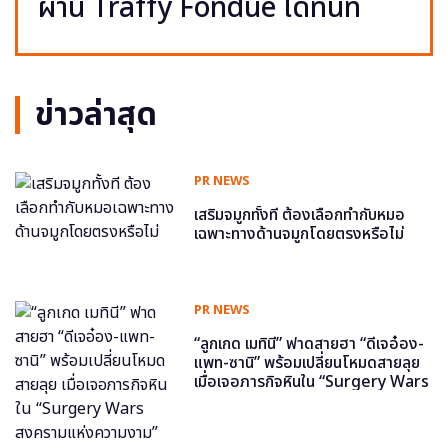
ผ่าน Traffy Fondue ได้ทันที
ข่าวล่าสุด
PR NEWS
เสริมจมูกทั้งที ต้องเลือกทำกับหมอ
เฉพาะทางด้านจมูกโดยตรงหรือไม่
PR NEWS
“ลูกเกด เมทินี” ฟาดสายฮา “ดีเจอ๋อง-
แพท-ซานิ” พร้อมเปลี่ยนโหมดสายลุย
เมื่อเจอภารกิจหินใน “Surgery Wars
สงครามแห่งความงาม” อีพี6