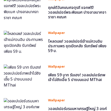
ฤกษ์ดีวันคเณศจตุรถี แจกฟรี!
วอลเปเปอร์พระพิฆเนศ ปางลาลบาคจา
ราชา คเณศ
Wallpaper
โหลดเลย! วอลเปเปอร์เจ้าแม่กวนอิม
ประทานพร ชุดเปิดคลัง รับทรัพย์ เพียง
59 บ.
Wallpaper
เพียง 59 บาท รับเฮง! วอลเปเปอร์เทพ
เจ้าไฉ่ซิงเอี๊ย 5 ปางบนแอป MThai
Wallpaper
วอลเปเปอร์บรมมหาเศรษฐีใหญ่ 3 องค์