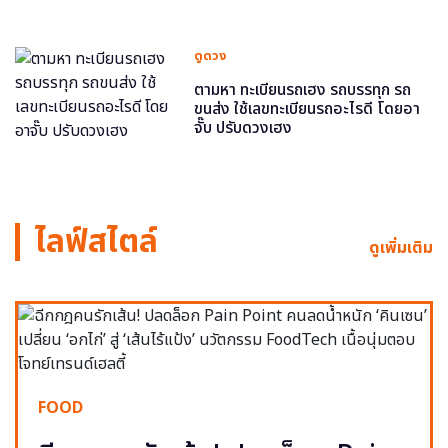
ดูดวง
ตามหา ทะเบียนรถเฮง รถบรรทุก รถ
ขนส่ง ใช้เลขทะเบียนรถอะไรดี โดยอา
จั๊บ ปรับดวงเฮง
ไลฟ์สไตล์
ดูเพิ่มเติม
FOOD