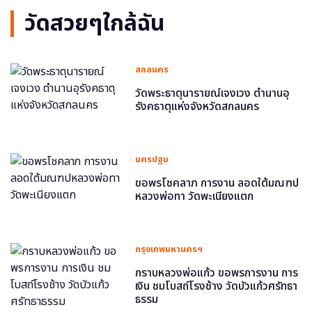
วัดสวยๆใกล้ฉัน
สกลนคร
วัดพระธาตุนารายณ์เจงเวง ตำนานอุ
รังคธาตุแห่งจังหวัดสกลนคร
นครปฐม
ขอพรโชคลาภ การงาน ลอดใต้มณฑป
หลวงพ่อทา วัดพะเนียงแตก
กรุงเทพมหานครฯ
กราบหลวงพ่อแก้ว ขอพรการงาน การ
เงิน ชมโบสถ์โรงช้าง วัดบัวแก้วศรัทธา
ธรรม