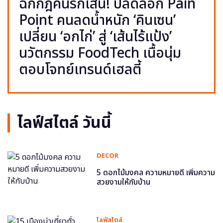
ฉีกกฎคนรักเส้น! ปลดล็อก Pain
Point คนลดน้ำหนัก ‘คินเซน’
เปลี่ยน ‘อกไก่’ สู่ ‘เส้นไร้แป้ง’
นวัตกรรม FoodTech เนื้อนุ่ม
ตอบโจทย์เทรนด์เฮลตี้
ไลฟ์สไตล์ วันนี้
DECOR
5 ดอกไม้มงคล ความหมายดี เพิ่มความ
สวยงามให้กับบ้าน
ไลฟ์สไตล์