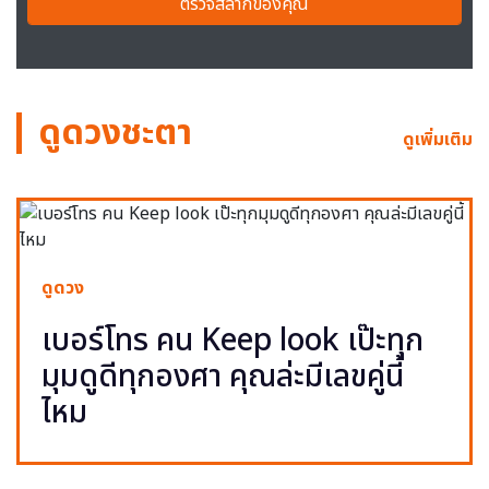
ตรวจสลากของคุณ
ดูดวงชะตา
ดูเพิ่มเติม
ดูดวง
เบอร์โทร คน Keep look เป๊ะทุก
มุมดูดีทุกองศา คุณล่ะมีเลขคู่นี้
ไหม