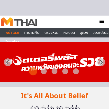
Skip to content
menu
หน้าแรก
ทำนายฝัน
ตรวจหวย
ผลบอล
ดูดวง
วอลเปเปอร
ไลฟ์สไตล์
It's All About Belief
เชื่อในสิ่งที่ทำ ทำในสิ่งที่เชื่อ