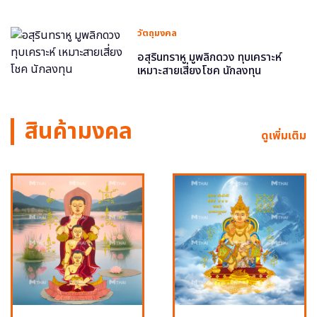
วัตถุมงคล
อสุรินทราหู มูพลิกดวง ทุบเคราะห์
เหมาะสายเสี่ยงโชค นักลงทุน
สินค้ามงคล
ดูเพิ่มเติม