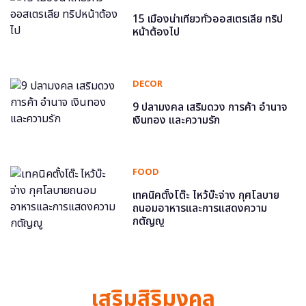
15 เมืองน่าเที่ยวทั่วออสเตรเลีย ทริป
หน้าต้องไป
DECOR
9 ปลามงคล เสริมดวง การค้า อำนาจ
เงินทอง และความรัก
FOOD
เทคนิคตั้งโต๊ะ ไหว้บ๊ะจ่าง กุศโลบาย
ถนอมอาหารและการแสดงความ
กตัญญู
เสริมสิริมงคล