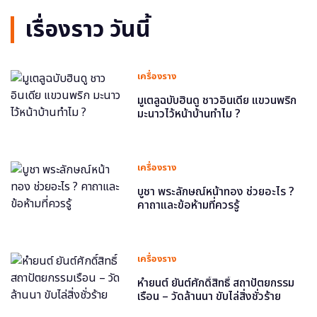
เรื่องราว วันนี้
เครื่องราง
มูเตลูฉบับฮินดู ชาวอินเดีย แขวนพริก
มะนาวไว้หน้าบ้านทำไม ?
เครื่องราง
บูชา พระลักษณ์หน้าทอง ช่วยอะไร ?
คาถาและข้อห้ามที่ควรรู้
เครื่องราง
หำยนต์ ยันต์ศักดิ์สิทธิ์ สถาปัตยกรรม
เรือน – วัดล้านนา ขับไล่สิ่งชั่วร้าย