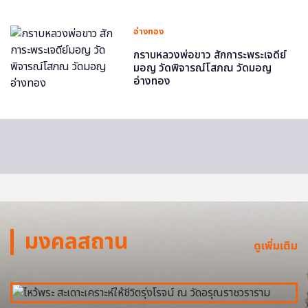
อ่างทอง
กราบหลวงพ่อขาว สักการะพระเจดีย์
มอญ วัดพิจารณ์โสภณ วัดมอญ
อ่างทอง
มงคลสถาน
ดูเพิ่มเติม