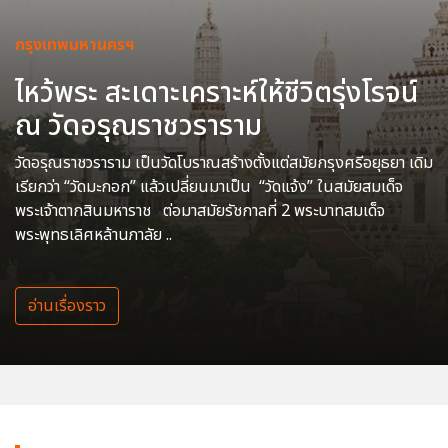
กรุงเทพมหานครฯ
ไหว้พระ สะเดาะเคราะห์ให้ชีวิตรุ่งโรจน์
ณ วัดอรุณราชวราราม
วัดอรุณราชวราราม เป็นวัดโบราณสร้างตั้งแต่สมัยกรุงศรีอยุธยา เดิม
เรียกว่า “วัดมะกอก” แล้วเปลี่ยนมาเป็น “วัดแจ้ง” ในสมัยสมเด็จ
พระเจ้าตากสินมหาราช ต่อมาสมัยรัชกาลที่ 2 พระบาทสมเด็จ
พระพุทธเลิศหล้านภาลัย ..
อ่านเรื่องราว