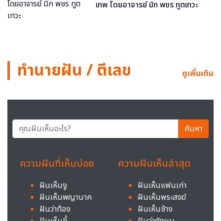
เทพ โดยอาจารย์ มิก พชร ทูตเทวะ
ทำนายฝัน / ตีเลข
ดูเพิ่มเติม
ค้นหา
ความฝันที่เห็นบ่อย
ความฝันเห็นล่าสุด
ฝันเห็นงู
ฝันเห็นแฟนเก่า
ฝันเห็นพญานาค
ฝันเห็นพระสงฆ์
ฝันว่าท้อง
ฝันเห็นช้าง
ฝันเห็นขี้
ฝันว่าตัดผม