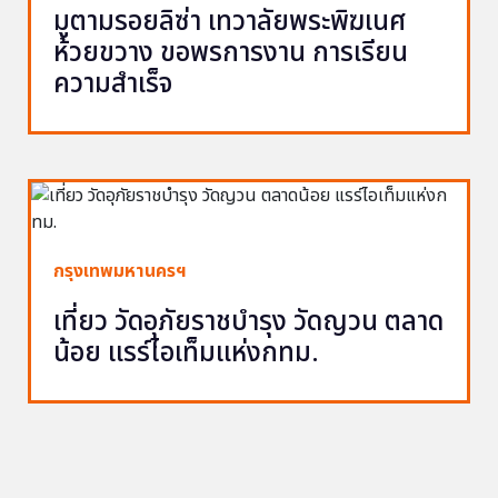
มูตามรอยลิซ่า เทวาลัยพระพิฆเนศ
ห้วยขวาง ขอพรการงาน การเรียน
ความสำเร็จ
กรุงเทพมหานครฯ
เที่ยว วัดอุภัยราชบำรุง วัดญวน ตลาด
น้อย แรร์ไอเท็มแห่งกทม.