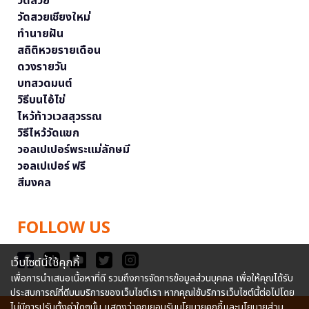
วัดสวย
วัดสวยเชียงใหม่
ทำนายฝัน
สถิติหวยรายเดือน
ดวงรายวัน
บทสวดมนต์
วิธีบนไอ้ไข่
ไหว้ท้าวเวสสุวรรณ
วิธีไหว้วัดแขก
วอลเปเปอร์พระแม่ลักษมี
วอลเปเปอร์ ฟรี
สีมงคล
FOLLOW US
เว็บไซต์นี้ใช้คุกกี้
เพื่อการนำเสนอเนื้อหาที่ดี รวมถึงการจัดการข้อมูลส่วนบุคคล เพื่อให้คุณได้รับ
ประสบการณ์ที่ดีบนบริการของเว็บไซต์เรา หากคุณใช้บริการเว็บไซต์นี้ต่อไปโดย
ไม่มีการปรับตั้งค่าใดๆนั้น แสดงว่าคุณยอมรับนโยบายคุกกี้และนโยบายส่วน