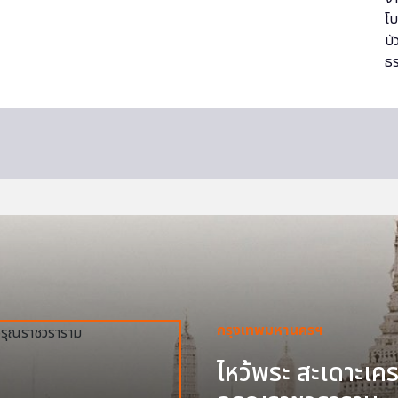
กรุงเทพมหานครฯ
ไหว้พระ สะเดาะเครา