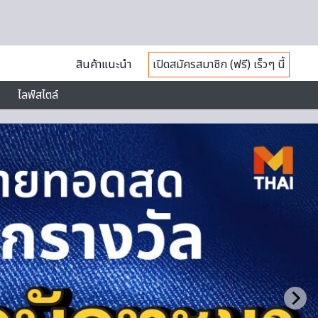
สินค้าแนะนำ
เปิดสมัครสมาชิก (ฟรี) เร็วๆ นี้
ไลฟ์สไตล์