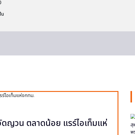
0
็น
ง วัดญวน ตลาดน้อย แรร์ไอเท็มแห่