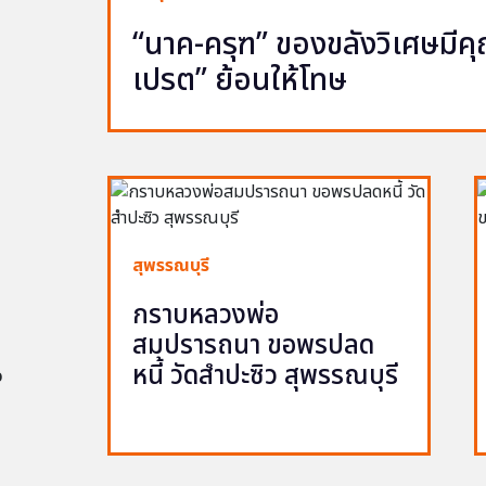
“นาค-ครุฑ” ของขลังวิเศษมีคุณ 
เปรต” ย้อนให้โทษ
สุพรรณบุรี
กราบหลวงพ่อ
สมปรารถนา ขอพรปลด
หนี้ วัดสำปะซิว สุพรรณบุรี
อ