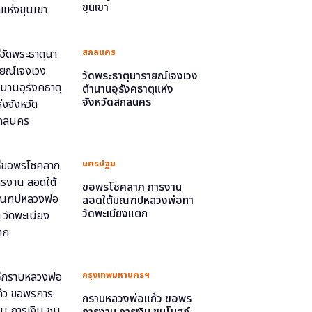
ขุนเขา
สกลนคร
วัดพระธาตุนารายณ์เจงเวง
ตำนานอุรังคธาตุแห่ง
จังหวัดสกลนคร
นครปฐม
ขอพรโชคลาภ การงาน
ลอดใต้มณฑปหลวงพ่อทา
วัดพะเนียงแตก
กรุงเทพมหานครฯ
กราบหลวงพ่อแก้ว ขอพร
การงาน การเงิน ชมโบสถ์