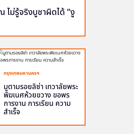
ไม่รู้จริงบูชาผิดได้ “งู
กรุงเทพมหานครฯ
มูตามรอยลิซ่า เทวาลัยพระ
พิฆเนศห้วยขวาง ขอพร
การงาน การเรียน ความ
สำเร็จ