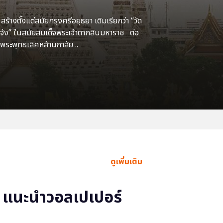
้างตั้งแต่สมัยกรุงศรีอยุธยา เดิมเรียกว่า “วัด
แจ้ง” ในสมัยสมเด็จพระเจ้าตากสินมหาราช ต่อ
พระพุทธเลิศหล้านภาลัย ..
ดูเพิ่มเติม
แนะนำวอลเปเปอร์