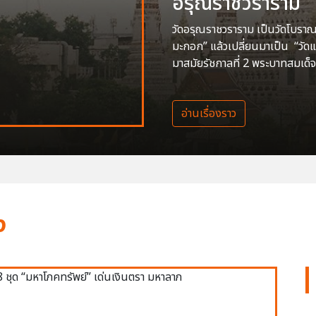
อรุณราชวราราม
วัดอรุณราชวราราม เป็นวัดโบราณสร
มะกอก” แล้วเปลี่ยนมาเป็น “วัด
มาสมัยรัชกาลที่ 2 พระบาทสมเด็จ
อ่านเรื่องราว
ง