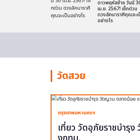
ดาวพฤหัสย้าย วันนี้ 3
เม.ย. 2567! เช็กด่วน
ดวงลัคนาราศีคุณจะเป
อย่างไร
วัดสวย
กรุงเทพมหานครฯ
เที่ยว วัดอุภัยราชบำรุ
งกทม.