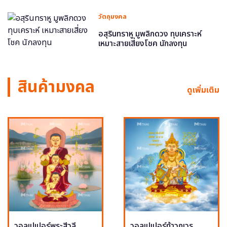
วัตถุมงคล
อสุรินทราหู มูพลิกดวง ทุบเคราะห์
เหมาะสายเสี่ยงโชค นักลงทุน
สินค้ามงคล
ดูเพิ่มเติม
วอลเปเปอร์พระสีวลี
วอลเปเปอร์ท้าวกุเวร