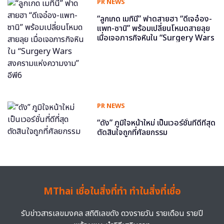
PR NEWS
“ลูกเกด เมทินี” ฟาดสายฮา “ดีเจอ๋อง-
แพท-ซานิ” พร้อมเปลี่ยนโหมดสายลุย
เมื่อเจอภารกิจหินใน “Surgery Wars
สงครามแห่งความงาม” อีพี6
PR NEWS
“ดัง” ภูมิใจหน้าใหม่ เป็นเวอร์ชั่นที่ดีที่สุด
ตัดสินใจถูกที่ศัลยกรรม
MThai เชื่อในสิ่งที่ทำ ทำในสิ่งที่เชื่อ
รับข่าวสารเลขมงคล สถิติเลขดัง ดวงรายวัน รายเดือน รายปี