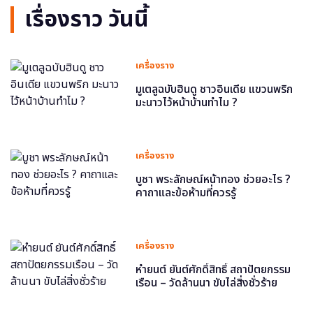
เรื่องราว วันนี้
เครื่องราง
มูเตลูฉบับฮินดู ชาวอินเดีย แขวนพริก
มะนาวไว้หน้าบ้านทำไม ?
เครื่องราง
บูชา พระลักษณ์หน้าทอง ช่วยอะไร ?
คาถาและข้อห้ามที่ควรรู้
เครื่องราง
หำยนต์ ยันต์ศักดิ์สิทธิ์ สถาปัตยกรรม
เรือน – วัดล้านนา ขับไล่สิ่งชั่วร้าย