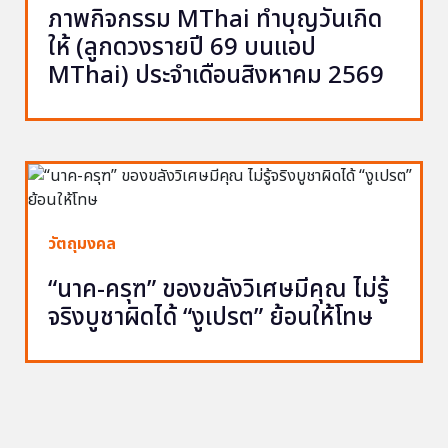
ภาพกิจกรรม MThai ทำบุญวันเกิด
ให้ (ลูกดวงรายปี 69 บนแอป
MThai) ประจำเดือนสิงหาคม 2569
วัตถุมงคล
“นาค-ครุฑ” ของขลังวิเศษมีคุณ ไม่รู้
จริงบูชาผิดได้ “งูเปรต” ย้อนให้โทษ