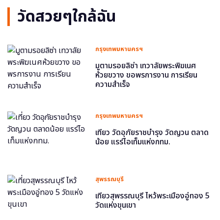
วัดสวยๆใกล้ฉัน
กรุงเทพมหานครฯ
มูตามรอยลิซ่า เทวาลัยพระพิฆเนศ
ห้วยขวาง ขอพรการงาน การเรียน
ความสำเร็จ
กรุงเทพมหานครฯ
เที่ยว วัดอุภัยราชบำรุง วัดญวน ตลาด
น้อย แรร์ไอเท็มแห่งกทม.
สุพรรณบุรี
เที่ยวสุพรรณบุรี ไหว้พระเมืองอู่ทอง 5
วัดแห่งขุนเขา