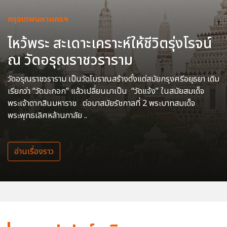
กรุงเทพมหานครฯ
ไหว้พระ สะเดาะเคราะห์ให้ชีวิตรุ่งโรจน์
ณ วัดอรุณราชวราราม
วัดอรุณราชวราราม เป็นวัดโบราณสร้างตั้งแต่สมัยกรุงศรีอยุธยา เดิม
เรียกว่า “วัดมะกอก” แล้วเปลี่ยนมาเป็น “วัดแจ้ง” ในสมัยสมเด็จ
พระเจ้าตากสินมหาราช ต่อมาสมัยรัชกาลที่ 2 พระบาทสมเด็จ
พระพุทธเลิศหล้านภาลัย ..
อ่านเรื่องราว