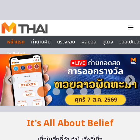
Skip to content
menu
หน้าแรก
ทำนายฝัน
ตรวจหวย
ผลบอล
ดูดวง
วอลเปเปอร
ไลฟ์สไตล์
It's All About Belief
เชื่อในสิ่งที่ทำ ทำในสิ่งที่เชื่อ