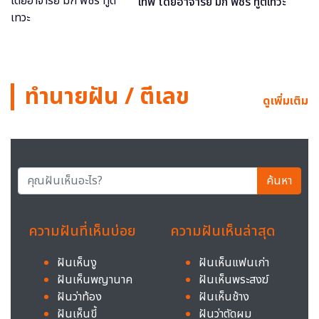
เทพ โดยอาจารย์ มิก พชร ทูตเทวะ
ทำนายฝัน / ตีเลข
ดูเพิ่มเติม
ค้นหา
ความฝันที่เห็นบ่อย
ความฝันเห็นล่าสุด
ฝันเห็นงู
ฝันเห็นแฟนเก่า
ฝันเห็นพญานาค
ฝันเห็นพระสงฆ์
ฝันว่าท้อง
ฝันเห็นช้าง
ฝันเห็นขี้
ฝันว่าตัดผม