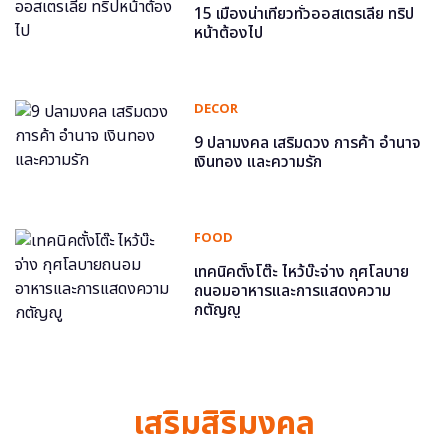
15 เมืองน่าเที่ยวทั่วออสเตรเลีย ทริป
หน้าต้องไป
DECOR
9 ปลามงคล เสริมดวง การค้า อำนาจ
เงินทอง และความรัก
FOOD
เทคนิคตั้งโต๊ะ ไหว้บ๊ะจ่าง กุศโลบาย
ถนอมอาหารและการแสดงความ
กตัญญู
เสริมสิริมงคล