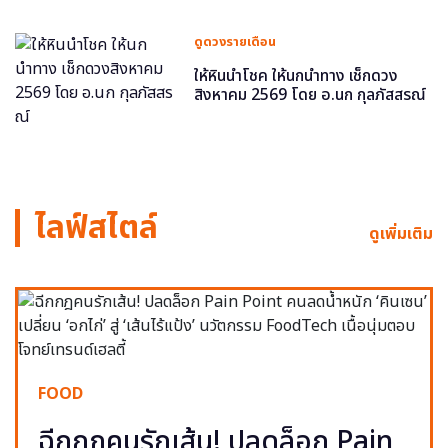
ดูดวงรายเดือน
ให้หินนำโชค ให้นกนำทาง เช็กดวง
สิงหาคม 2569 โดย อ.นก กุลภัสสรณ์
ไลฟ์สไตล์
ดูเพิ่มเติม
FOOD
ฉีกกฎคนรักเส้น! ปลดล็อก Pain