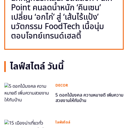
Point คนลดน้ำหนัก ‘คินเซน’
เปลี่ยน ‘อกไก่’ สู่ ‘เส้นไร้แป้ง’
นวัตกรรม FoodTech เนื้อนุ่ม
ตอบโจทย์เทรนด์เฮลตี้
ไลฟ์สไตล์ วันนี้
DECOR
5 ดอกไม้มงคล ความหมายดี เพิ่มความ
สวยงามให้กับบ้าน
ไลฟ์สไตล์