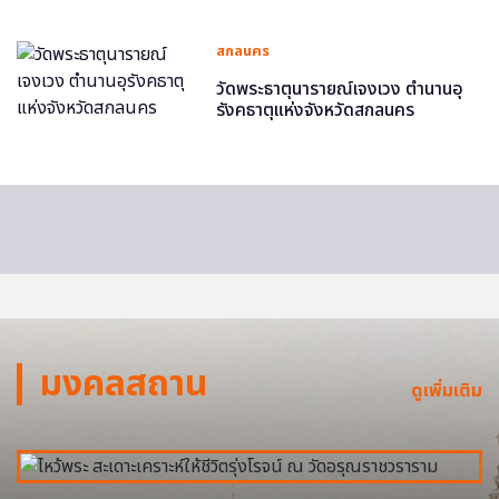
สกลนคร
วัดพระธาตุนารายณ์เจงเวง ตำนานอุ
รังคธาตุแห่งจังหวัดสกลนคร
มงคลสถาน
ดูเพิ่มเติม