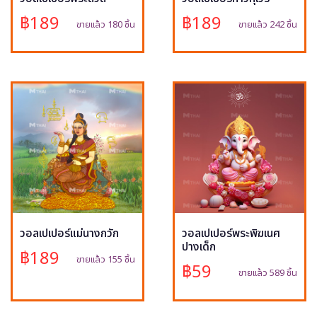
฿189
฿189
ขายแล้ว 180 ชิ้น
ขายแล้ว 242 ชิ้น
วอลเปเปอร์แม่นางกวัก
วอลเปเปอร์พระพิฆเนศ
ปางเด็ก
฿189
ขายแล้ว 155 ชิ้น
฿59
ขายแล้ว 589 ชิ้น