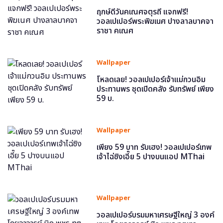
ฤกษ์ดีวันคเณศจตุรถี แจกฟรี!
วอลเปเปอร์พระพิฆเนศ ปางลาลบาคจา
ราชา คเณศ
Wallpaper
โหลดเลย! วอลเปเปอร์เจ้าแม่กวนอิม
ประทานพร ชุดเปิดคลัง รับทรัพย์ เพียง
59 บ.
Wallpaper
เพียง 59 บาท รับเฮง! วอลเปเปอร์เทพ
เจ้าไฉ่ซิงเอี๊ย 5 ปางบนแอป MThai
Wallpaper
วอลเปเปอร์บรมมหาเศรษฐีใหญ่ 3 องค์