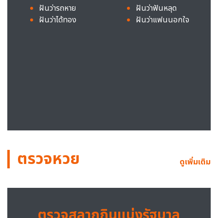
ฝันว่ารถหาย
ฝันว่าฟันหลุด
ฝันว่าได้ทอง
ฝันว่าแฟนนอกใจ
ตรวจหวย
ดูเพิ่มเติม
ตรวจสลากกินแบ่งรัฐบาล