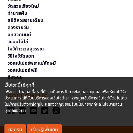
วัดสวยเชียงใหม่
ทำนายฝัน
สถิติหวยรายเดือน
ดวงรายวัน
บทสวดมนต์
วิธีบนไอ้ไข่
ไหว้ท้าวเวสสุวรรณ
วิธีไหว้วัดแขก
วอลเปเปอร์พระแม่ลักษมี
วอลเปเปอร์ ฟรี
สีมงคล
เว็บไซต์นี้ใช้คุกกี้
เพื่อการนำเสนอเนื้อหาที่ดี รวมถึงการจัดการข้อมูลส่วนบุคคล เพื่อให้คุณได้รับ
FOLLOW US
ประสบการณ์ที่ดีบนบริการของเว็บไซต์เรา หากคุณใช้บริการเว็บไซต์นี้ต่อไปโดย
ไม่มีการปรับตั้งค่าใดๆนั้น แสดงว่าคุณยอมรับนโยบายคุกกี้และนโยบายส่วน
บุคคลของเรา
ยอมรับ
เรียนรู้เพิ่มเติม