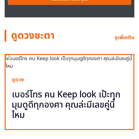
ดูดวงชะตา
ดูเพิ่มเติม
ดูดวง
เบอร์โทร คน Keep look เป๊ะทุก
มุมดูดีทุกองศา คุณล่ะมีเลขคู่นี้
ไหม