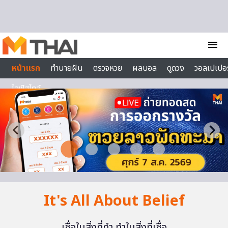
Skip to content
menu
หน้าแรก
ทำนายฝัน
ตรวจหวย
ผลบอล
ดูดวง
วอลเปเปอร
ไลฟ์สไตล์
It's All About Belief
เชื่อในสิ่งที่ทำ ทำในสิ่งที่เชื่อ