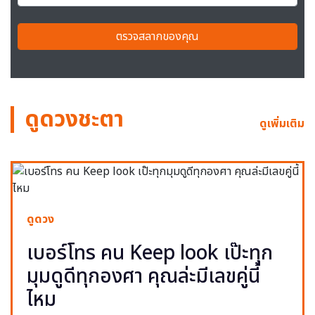
ตรวจสลากของคุณ
ดูดวงชะตา
ดูเพิ่มเติม
ดูดวง
เบอร์โทร คน Keep look เป๊ะทุก
มุมดูดีทุกองศา คุณล่ะมีเลขคู่นี้
ไหม