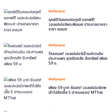
Wallpaper
ฤกษ์ดีวันคเณศจตุรถี แจกฟรี!
วอลเปเปอร์พระพิฆเนศ ปางลาลบาคจา
ราชา คเณศ
Wallpaper
โหลดเลย! วอลเปเปอร์เจ้าแม่กวนอิม
ประทานพร ชุดเปิดคลัง รับทรัพย์ เพียง
59 บ.
Wallpaper
เพียง 59 บาท รับเฮง! วอลเปเปอร์เทพ
เจ้าไฉ่ซิงเอี๊ย 5 ปางบนแอป MThai