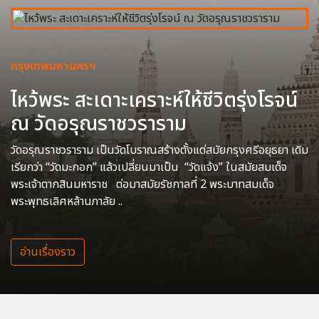
กรุงเทพมหานครฯ
ไหว้พระ สะเดาะเคราะห์ให้ชีวิตรุ่งโรจน์
ณ วัดอรุณราชวราราม
วัดอรุณราชวราราม เป็นวัดโบราณสร้างตั้งแต่สมัยกรุงศรีอยุธยา เดิม
เรียกว่า “วัดมะกอก” แล้วเปลี่ยนมาเป็น “วัดแจ้ง” ในสมัยสมเด็จ
พระเจ้าตากสินมหาราช ต่อมาสมัยรัชกาลที่ 2 พระบาทสมเด็จ
พระพุทธเลิศหล้านภาลัย ..
อ่านเรื่องราว