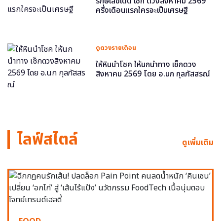
รักษ์เลขเด็ด เช็ก ดวงสิงหาคม 2569
ครึ่งเดือนแรกใครจะเป็นเศรษฐี
ดูดวงรายเดือน
ให้หินนำโชค ให้นกนำทาง เช็กดวง
สิงหาคม 2569 โดย อ.นก กุลภัสสรณ์
ไลฟ์สไตล์
ดูเพิ่มเติม