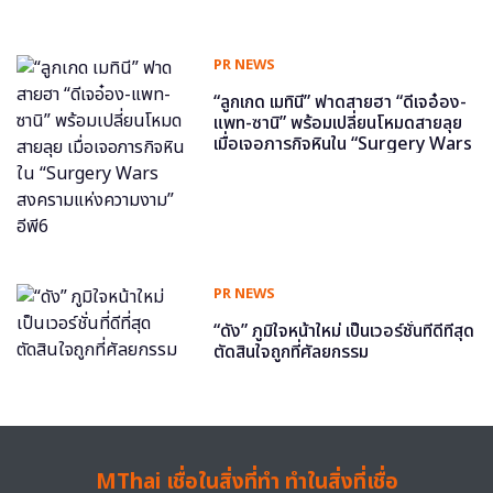
PR NEWS
“ลูกเกด เมทินี” ฟาดสายฮา “ดีเจอ๋อง-
แพท-ซานิ” พร้อมเปลี่ยนโหมดสายลุย
เมื่อเจอภารกิจหินใน “Surgery Wars
สงครามแห่งความงาม” อีพี6
PR NEWS
“ดัง” ภูมิใจหน้าใหม่ เป็นเวอร์ชั่นที่ดีที่สุด
ตัดสินใจถูกที่ศัลยกรรม
MThai เชื่อในสิ่งที่ทำ ทำในสิ่งที่เชื่อ