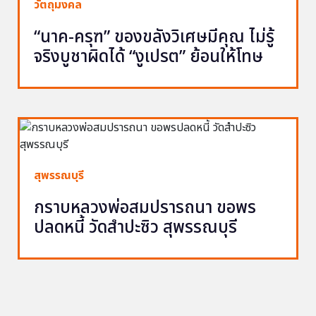
วัตถุมงคล
“นาค-ครุฑ” ของขลังวิเศษมีคุณ ไม่รู้
จริงบูชาผิดได้ “งูเปรต” ย้อนให้โทษ
สุพรรณบุรี
กราบหลวงพ่อสมปรารถนา ขอพร
ปลดหนี้ วัดสำปะซิว สุพรรณบุรี