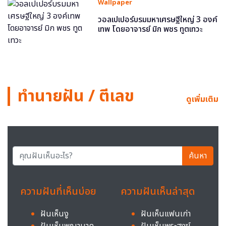
Wallpaper
วอลเปเปอร์บรมมหาเศรษฐีใหญ่ 3 องค์
เทพ โดยอาจารย์ มิก พชร ทูตเทวะ
ทำนายฝัน / ตีเลข
ดูเพิ่มเติม
ค้นหา
ความฝันที่เห็นบ่อย
ความฝันเห็นล่าสุด
ฝันเห็นงู
ฝันเห็นแฟนเก่า
ฝันเห็นพญานาค
ฝันเห็นพระสงฆ์