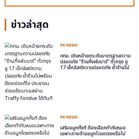
ข่าวล่าสุด
PR NEWS
กทม. เดินหน้ายกระดับมาตรฐานความ
ปลอดภัย “ร้านกึ่งผับบาร์” ทั่วกรุง ชู
17 เช็กลิสต์ความปลอดภัย ย้ำร้านไม่
พร้อม ต้องเร่งแก้ไข ประชาชนช่วย
แจ้งเบาะแสผ่าน Traffy Fondue ได้
ทันที
PR NEWS
เสริมจมูกทั้งที ต้องเลือกทำกับหมอ
เฉพาะทางด้านจมูกโดยตรงหรือไม่