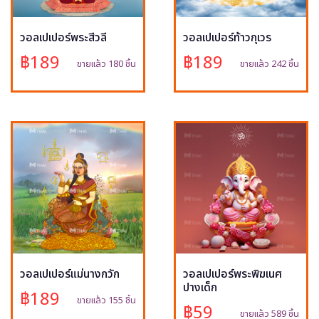
วอลเปเปอร์พระสีวลี
วอลเปเปอร์ท้าวกุเวร
฿189
฿189
ขายแล้ว 180 ชิ้น
ขายแล้ว 242 ชิ้น
วอลเปเปอร์แม่นางกวัก
วอลเปเปอร์พระพิฆเนศ
ปางเด็ก
฿189
ขายแล้ว 155 ชิ้น
฿59
ขายแล้ว 589 ชิ้น