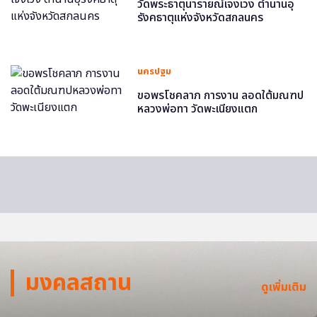
วัดพระธาตุนารายณ์เจงเวง ตำนานอุ
รังคธาตุแห่งจังหวัดสกลนคร
นครปฐม
ขอพรโชคลาภ การงาน ลอดใต้มณฑป
หลวงพ่อทา วัดพะเนียงแตก
มงคลสถาน
ดูเพิ่มเติม