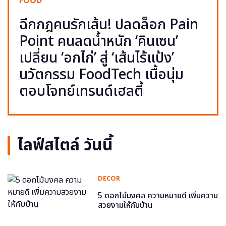
FOOD
ฉีกกฎคนรักเส้น! ปลดล็อก Pain
Point คนลดน้ำหนัก ‘คินเซน’
เปลี่ยน ‘อกไก่’ สู่ ‘เส้นไร้แป้ง’
นวัตกรรม FoodTech เนื้อนุ่ม
ตอบโจทย์เทรนด์เฮลตี้
ไลฟ์สไตล์ วันนี้
DECOR
5 ดอกไม้มงคล ความหมายดี เพิ่มความ
สวยงามให้กับบ้าน