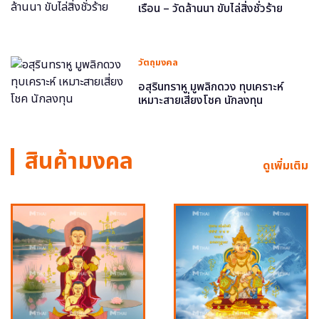
เรือน – วัดล้านนา ขับไล่สิ่งชั่วร้าย
วัตถุมงคล
อสุรินทราหู มูพลิกดวง ทุบเคราะห์
เหมาะสายเสี่ยงโชค นักลงทุน
สินค้ามงคล
ดูเพิ่มเติม