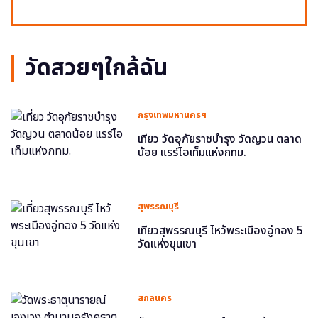
วัดสวยๆใกล้ฉัน
กรุงเทพมหานครฯ
เที่ยว วัดอุภัยราชบำรุง วัดญวน ตลาด
น้อย แรร์ไอเท็มแห่งกทม.
สุพรรณบุรี
เที่ยวสุพรรณบุรี ไหว้พระเมืองอู่ทอง 5
วัดแห่งขุนเขา
สกลนคร