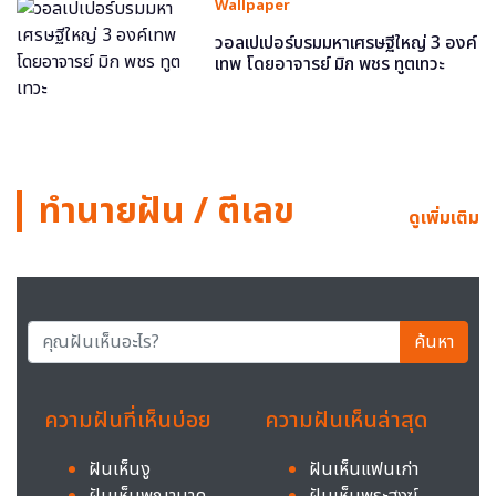
Wallpaper
วอลเปเปอร์บรมมหาเศรษฐีใหญ่ 3 องค์
เทพ โดยอาจารย์ มิก พชร ทูตเทวะ
ทำนายฝัน / ตีเลข
ดูเพิ่มเติม
ค้นหา
ความฝันที่เห็นบ่อย
ความฝันเห็นล่าสุด
ฝันเห็นงู
ฝันเห็นแฟนเก่า
ฝันเห็นพญานาค
ฝันเห็นพระสงฆ์