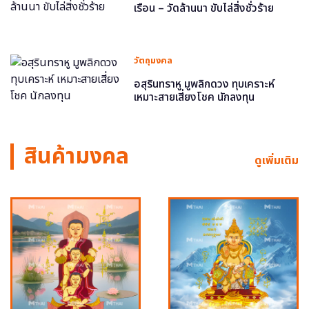
เรือน – วัดล้านนา ขับไล่สิ่งชั่วร้าย
วัตถุมงคล
อสุรินทราหู มูพลิกดวง ทุบเคราะห์
เหมาะสายเสี่ยงโชค นักลงทุน
สินค้ามงคล
ดูเพิ่มเติม