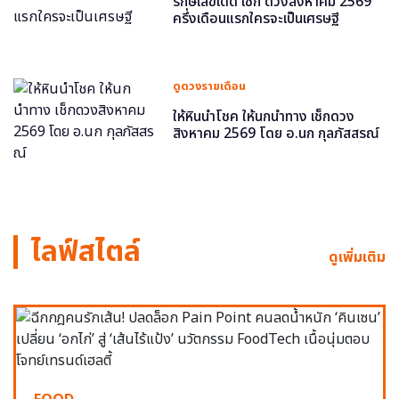
รักษ์เลขเด็ด เช็ก ดวงสิงหาคม 2569
ครึ่งเดือนแรกใครจะเป็นเศรษฐี
ดูดวงรายเดือน
ให้หินนำโชค ให้นกนำทาง เช็กดวง
สิงหาคม 2569 โดย อ.นก กุลภัสสรณ์
ไลฟ์สไตล์
ดูเพิ่มเติม