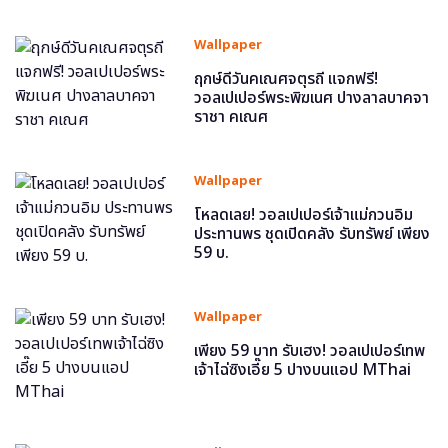
Wallpaper
ฤกษ์ดีวันคเณศจตุรถี แจกฟรี!
วอลเปเปอร์พระพิฆเนศ ปางลาลบาคจา
ราชา คเณศ
Wallpaper
โหลดเลย! วอลเปเปอร์เจ้าแม่กวนอิม
ประทานพร ชุดเปิดคลัง รับทรัพย์ เพียง
59 บ.
Wallpaper
เพียง 59 บาท รับเฮง! วอลเปเปอร์เทพ
เจ้าไฉ่ซิงเอี๊ย 5 ปางบนแอป MThai