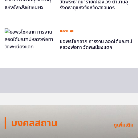
วัดพระธาตุนารายณ์เจงเวง ตำนานอุ
รังคธาตุแห่งจังหวัดสกลนคร
นครปฐม
ขอพรโชคลาภ การงาน ลอดใต้มณฑป
หลวงพ่อทา วัดพะเนียงแตก
มงคลสถาน
ดูเพิ่มเติม