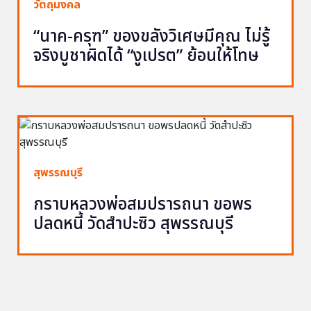
วัตถุมงคล
“นาค-ครุฑ” ของขลังวิเศษมีคุณ ไม่รู้
จริงบูชาผิดได้ “งูเปรต” ย้อนให้โทษ
สุพรรณบุรี
กราบหลวงพ่อสมปรารถนา ขอพร
ปลดหนี้ วัดสำปะซิว สุพรรณบุรี