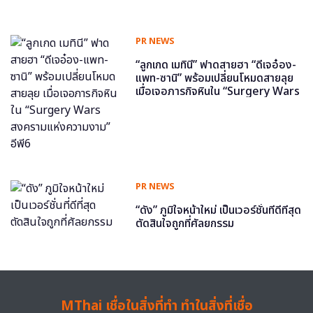
PR NEWS
“ลูกเกด เมทินี” ฟาดสายฮา “ดีเจอ๋อง-
แพท-ซานิ” พร้อมเปลี่ยนโหมดสายลุย
เมื่อเจอภารกิจหินใน “Surgery Wars
สงครามแห่งความงาม” อีพี6
PR NEWS
“ดัง” ภูมิใจหน้าใหม่ เป็นเวอร์ชั่นที่ดีที่สุด
ตัดสินใจถูกที่ศัลยกรรม
MThai เชื่อในสิ่งที่ทำ ทำในสิ่งที่เชื่อ