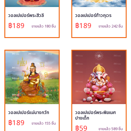
วอลเปเปอร์พระสีวลี
วอลเปเปอร์ท้าวกุเวร
฿189
฿189
ขายแล้ว 180 ชิ้น
ขายแล้ว 242 ชิ้น
วอลเปเปอร์แม่นางกวัก
วอลเปเปอร์พระพิฆเนศ
ปางเด็ก
฿189
ขายแล้ว 155 ชิ้น
฿59
ขายแล้ว 589 ชิ้น