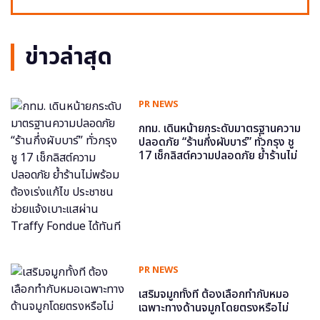
ข่าวล่าสุด
PR NEWS
กทม. เดินหน้ายกระดับมาตรฐานความ
ปลอดภัย “ร้านกึ่งผับบาร์” ทั่วกรุง ชู
17 เช็กลิสต์ความปลอดภัย ย้ำร้านไม่
พร้อม ต้องเร่งแก้ไข ประชาชนช่วย
แจ้งเบาะแสผ่าน Traffy Fondue ได้
ทันที
PR NEWS
เสริมจมูกทั้งที ต้องเลือกทำกับหมอ
เฉพาะทางด้านจมูกโดยตรงหรือไม่