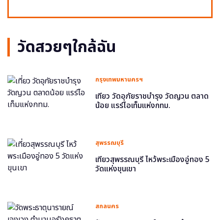
วัดสวยๆใกล้ฉัน
กรุงเทพมหานครฯ
เที่ยว วัดอุภัยราชบำรุง วัดญวน ตลาด
น้อย แรร์ไอเท็มแห่งกทม.
สุพรรณบุรี
เที่ยวสุพรรณบุรี ไหว้พระเมืองอู่ทอง 5
วัดแห่งขุนเขา
สกลนคร