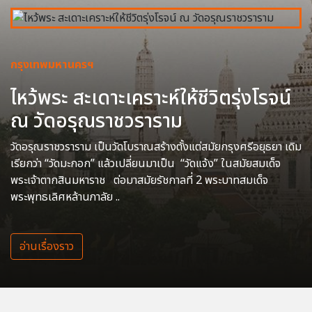
กรุงเทพมหานครฯ
ไหว้พระ สะเดาะเคราะห์ให้ชีวิตรุ่งโรจน์
ณ วัดอรุณราชวราราม
วัดอรุณราชวราราม เป็นวัดโบราณสร้างตั้งแต่สมัยกรุงศรีอยุธยา เดิม
เรียกว่า “วัดมะกอก” แล้วเปลี่ยนมาเป็น “วัดแจ้ง” ในสมัยสมเด็จ
พระเจ้าตากสินมหาราช ต่อมาสมัยรัชกาลที่ 2 พระบาทสมเด็จ
พระพุทธเลิศหล้านภาลัย ..
อ่านเรื่องราว