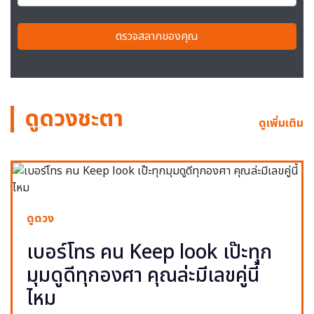
ตรวจสลากของคุณ
ดูดวงชะตา
ดูเพิ่มเติม
ดูดวง
เบอร์โทร คน Keep look เป๊ะทุก
มุมดูดีทุกองศา คุณล่ะมีเลขคู่นี้
ไหม