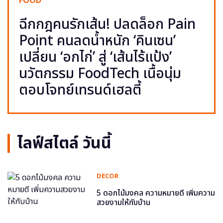
FOOD
ฉีกกฎคนรักเส้น! ปลดล็อก Pain
Point คนลดน้ำหนัก ‘คินเซน’
เปลี่ยน ‘อกไก่’ สู่ ‘เส้นไร้แป้ง’
นวัตกรรม FoodTech เนื้อนุ่ม
ตอบโจทย์เทรนด์เฮลตี้
ไลฟ์สไตล์ วันนี้
DECOR
5 ดอกไม้มงคล ความหมายดี เพิ่มความ
สวยงามให้กับบ้าน