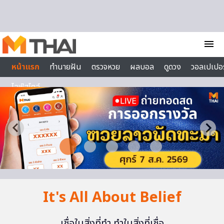
Skip to content
menu
หน้าแรก
ทำนายฝัน
ตรวจหวย
ผลบอล
ดูดวง
วอลเปเปอร
ไลฟ์สไตล์
It's All About Belief
เชื่อในสิ่งที่ทำ ทำในสิ่งที่เชื่อ