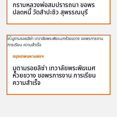
กราบหลวงพ่อสมปรารถนา ขอพร
ปลดหนี้ วัดสำปะซิว สุพรรณบุรี
กรุงเทพมหานครฯ
มูตามรอยลิซ่า เทวาลัยพระพิฆเนศ
ห้วยขวาง ขอพรการงาน การเรียน
ความสำเร็จ