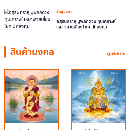
วัตถุมงคล
อสุรินทราหู มูพลิกดวง ทุบเคราะห์
เหมาะสายเสี่ยงโชค นักลงทุน
สินค้ามงคล
ดูเพิ่มเติม