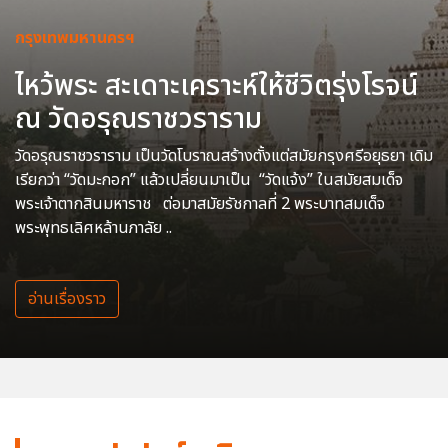
กรุงเทพมหานครฯ
ไหว้พระ สะเดาะเคราะห์ให้ชีวิตรุ่งโรจน์
ณ วัดอรุณราชวราราม
วัดอรุณราชวราราม เป็นวัดโบราณสร้างตั้งแต่สมัยกรุงศรีอยุธยา เดิม
เรียกว่า “วัดมะกอก” แล้วเปลี่ยนมาเป็น “วัดแจ้ง” ในสมัยสมเด็จ
พระเจ้าตากสินมหาราช ต่อมาสมัยรัชกาลที่ 2 พระบาทสมเด็จ
พระพุทธเลิศหล้านภาลัย ..
อ่านเรื่องราว