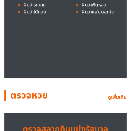
ฝันว่ารถหาย
ฝันว่าฟันหลุด
ฝันว่าได้ทอง
ฝันว่าแฟนนอกใจ
ตรวจหวย
ดูเพิ่มเติม
ตรวจสลากกินแบ่งรัฐบาล