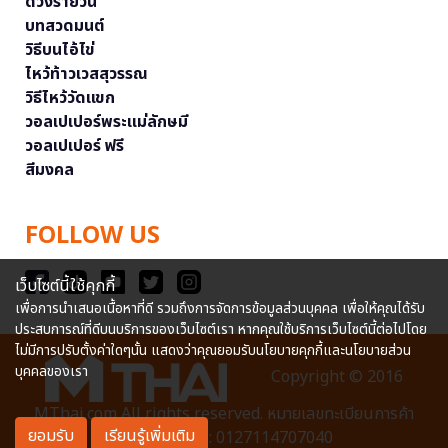
ดวงรายวัน
บทสวดมนต์
วิธีบนไอ้ไข่
ไหว้ท้าวเวสสุวรรณ
วิธีไหว้วัดแขก
วอลเปเปอร์พระแม่ลักษมี
วอลเปเปอร์ ฟรี
สีมงคล
FOLLOW US
เว็บไซต์นี้ใช้คุกกี้
เพื่อการนำเสนอเนื้อหาที่ดี รวมถึงการจัดการข้อมูลส่วนบุคคล เพื่อให้คุณได้รับ
ประสบการณ์ที่ดีบนบริการของเว็บไซต์เรา หากคุณใช้บริการเว็บไซต์นี้ต่อไปโดย
ไม่มีการปรับตั้งค่าใดๆนั้น แสดงว่าคุณยอมรับนโยบายคุกกี้และนโยบายส่วน
บุคคลของเรา
Copyright © 2016
MThai.com All rights reserved. หมายเลขทะเบียนการค้า
ยอมรับ
เรียนรู้เพิ่มเติม
อิเล็กทรอนิกส์ : 0127114707040