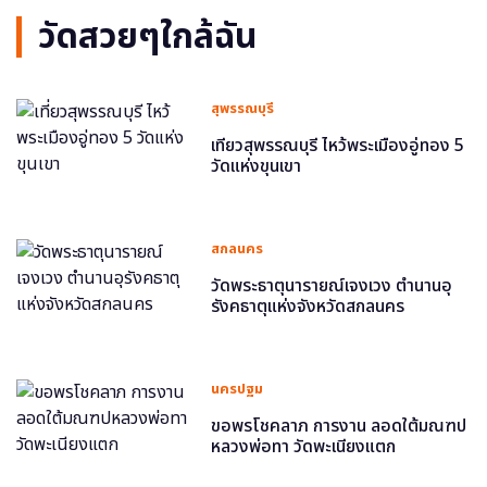
วัดสวยๆใกล้ฉัน
สุพรรณบุรี
เที่ยวสุพรรณบุรี ไหว้พระเมืองอู่ทอง 5
วัดแห่งขุนเขา
สกลนคร
วัดพระธาตุนารายณ์เจงเวง ตำนานอุ
รังคธาตุแห่งจังหวัดสกลนคร
นครปฐม
ขอพรโชคลาภ การงาน ลอดใต้มณฑป
หลวงพ่อทา วัดพะเนียงแตก