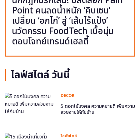
ฉีกกฎคนรักเส้น! ปลดล็อก Pain
Point คนลดน้ำหนัก ‘คินเซน’
เปลี่ยน ‘อกไก่’ สู่ ‘เส้นไร้แป้ง’
นวัตกรรม FoodTech เนื้อนุ่ม
ตอบโจทย์เทรนด์เฮลตี้
ไลฟ์สไตล์ วันนี้
DECOR
5 ดอกไม้มงคล ความหมายดี เพิ่มความ
สวยงามให้กับบ้าน
ไลฟ์สไตล์