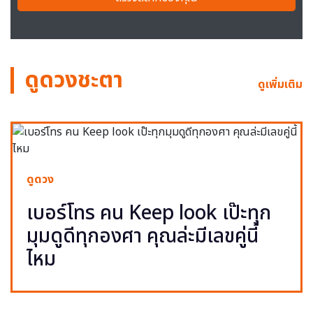
ดูดวงชะตา
ดูเพิ่มเติม
ดูดวง
เบอร์โทร คน Keep look เป๊ะทุก
มุมดูดีทุกองศา คุณล่ะมีเลขคู่นี้
ไหม