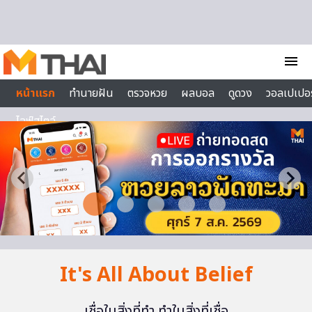
Skip to content
menu
หน้าแรก
ทำนายฝัน
ตรวจหวย
ผลบอล
ดูดวง
วอลเปเปอร
ไลฟ์สไตล์
It's All About Belief
เชื่อในสิ่งที่ทำ ทำในสิ่งที่เชื่อ