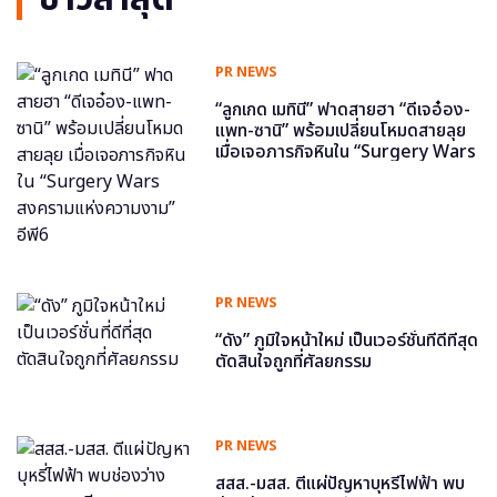
PR NEWS
“ลูกเกด เมทินี” ฟาดสายฮา “ดีเจอ๋อง-
แพท-ซานิ” พร้อมเปลี่ยนโหมดสายลุย
เมื่อเจอภารกิจหินใน “Surgery Wars
สงครามแห่งความงาม” อีพี6
PR NEWS
“ดัง” ภูมิใจหน้าใหม่ เป็นเวอร์ชั่นที่ดีที่สุด
ตัดสินใจถูกที่ศัลยกรรม
PR NEWS
สสส.-มสส. ตีแผ่ปัญหาบุหรี่ไฟฟ้า พบ