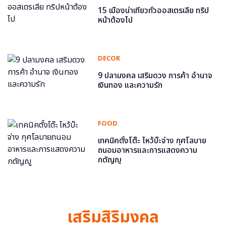
15 เมืองน่าเที่ยวทั่วออสเตรเลีย ทริป
หน้าต้องไป
DECOR
9 ปลามงคล เสริมดวง การค้า อำนาจ
เงินทอง และความรัก
FOOD
เทคนิคตั้งโต๊ะ ไหว้บ๊ะจ่าง กุศโลบาย
ถนอมอาหารและการแสดงความ
กตัญญู
เสริมสิริมงคล