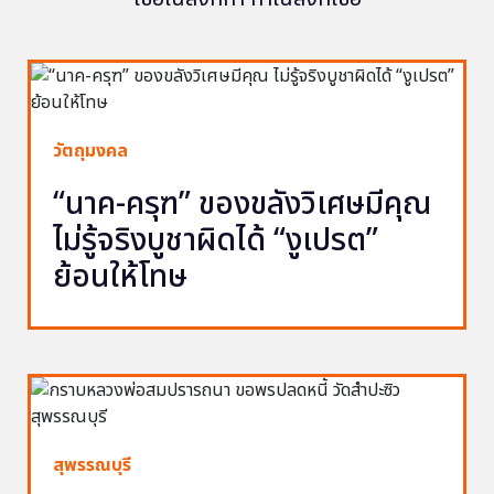
วัตถุมงคล
“นาค-ครุฑ” ของขลังวิเศษมีคุณ
ไม่รู้จริงบูชาผิดได้ “งูเปรต”
ย้อนให้โทษ
สุพรรณบุรี