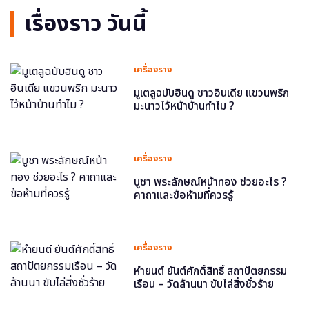
เรื่องราว วันนี้
เครื่องราง
มูเตลูฉบับฮินดู ชาวอินเดีย แขวนพริก
มะนาวไว้หน้าบ้านทำไม ?
เครื่องราง
บูชา พระลักษณ์หน้าทอง ช่วยอะไร ?
คาถาและข้อห้ามที่ควรรู้
เครื่องราง
หำยนต์ ยันต์ศักดิ์สิทธิ์ สถาปัตยกรรม
เรือน – วัดล้านนา ขับไล่สิ่งชั่วร้าย