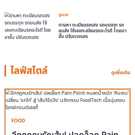
ดูดวง
ตามหา ทะเบียนรถเฮง รถบรรทุก รถ
ขนส่ง ใช้เลขทะเบียนรถอะไรดี โดยอา
จั๊บ ปรับดวงเฮง
ไลฟ์สไตล์
ดูเพิ่มเติม
FOOD