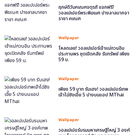
ฤกษ์ดีวันคเณศจตุรถี แจกฟรี!
วอลเปเปอร์พระพิฆเนศ ปางลาลบาคจา
ราชา คเณศ
Wallpaper
โหลดเลย! วอลเปเปอร์เจ้าแม่กวนอิม
ประทานพร ชุดเปิดคลัง รับทรัพย์ เพียง
59 บ.
Wallpaper
เพียง 59 บาท รับเฮง! วอลเปเปอร์เทพ
เจ้าไฉ่ซิงเอี๊ย 5 ปางบนแอป MThai
Wallpaper
วอลเปเปอร์บรมมหาเศรษฐีใหญ่ 3 องค์