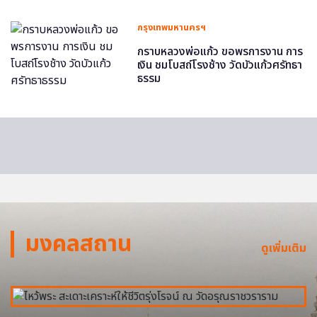
กรุงเทพมหานครฯ
กราบหลวงพ่อแก้ว ขอพรการงาน การ
เงิน ชมโบสถ์โรงช้าง วัดบัวแก้วศรัทธา
ธรรม
มงคลสถาน
ดูเพิ่มเติม