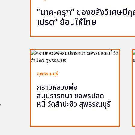
“นาค-ครุฑ” ของขลังวิเศษมีคุณ 
เปรต” ย้อนให้โทษ
สุพรรณบุรี
กราบหลวงพ่อ
สมปรารถนา ขอพรปลด
หนี้ วัดสำปะซิว สุพรรณบุรี
อ