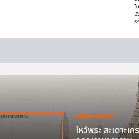
กรุงเทพมหานครฯ
ไหว้พระ สะเดาะเครา