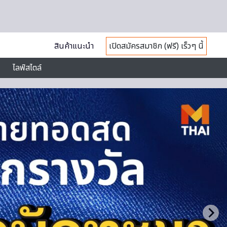
สินค้าแนะนำ
เปิดสมัครสมาชิก (ฟรี) เร็วๆ นี้
ไลฟ์สไตล์