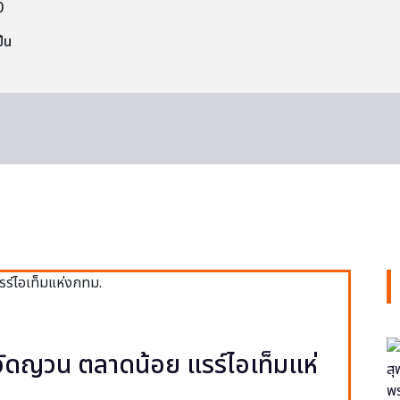
0
็น
ง วัดญวน ตลาดน้อย แรร์ไอเท็มแห่