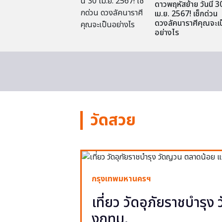
ดาวพฤหัสย้าย วันนี้ 3
เม.ย. 2567! เช็กด่วน
ดวงลัคนาราศีคุณจะเป
อย่างไร
วัดสวย
กรุงเทพมหานครฯ
เที่ยว วัดอุภัยราชบำรุ
งกทม.