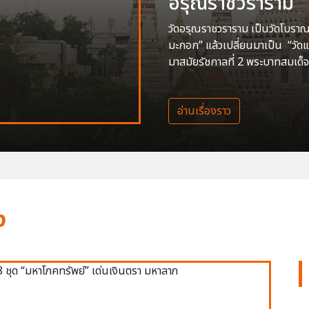
อรุณราชวราราม
วัดอรุณราชวราราม เป็นวัดโบราณสร
มะกอก” แล้วเปลี่ยนมาเป็น “วัด
มาสมัยรัชกาลที่ 2 พระบาทสมเด็จ
อ่านเรื่องราว
ง