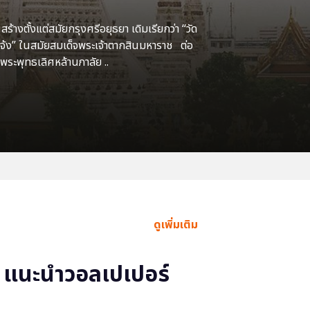
้างตั้งแต่สมัยกรุงศรีอยุธยา เดิมเรียกว่า “วัด
แจ้ง” ในสมัยสมเด็จพระเจ้าตากสินมหาราช ต่อ
พระพุทธเลิศหล้านภาลัย ..
ดูเพิ่มเติม
แนะนำวอลเปเปอร์