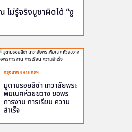
ไม่รู้จริงบูชาผิดได้ “งู
กรุงเทพมหานครฯ
มูตามรอยลิซ่า เทวาลัยพระ
พิฆเนศห้วยขวาง ขอพร
การงาน การเรียน ความ
สำเร็จ