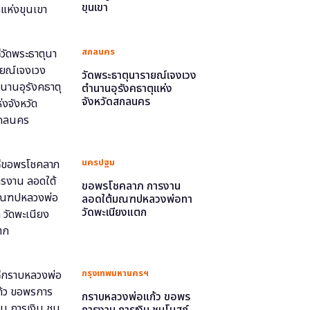
ขุนเขา
สกลนคร
วัดพระธาตุนารายณ์เจงเวง
ตำนานอุรังคธาตุแห่ง
จังหวัดสกลนคร
นครปฐม
ขอพรโชคลาภ การงาน
ลอดใต้มณฑปหลวงพ่อทา
วัดพะเนียงแตก
กรุงเทพมหานครฯ
กราบหลวงพ่อแก้ว ขอพร
การงาน การเงิน ชมโบสถ์