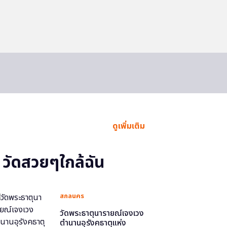
ดูเพิ่มเติม
วัดสวยๆใกล้ฉัน
สกลนคร
วัดพระธาตุนารายณ์เจงเวง
ตำนานอุรังคธาตุแห่ง