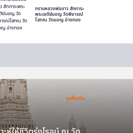
กราบหลวงพ่อขาว สักการะ
พระเจดีย์มอญ วัดพิจารณ์
โสภณ วัดมอญ อ่างทอง
ดูเพิ่มเติม
ะห์ให้ชีวิตรุ่งโรจน์ ณ วัด