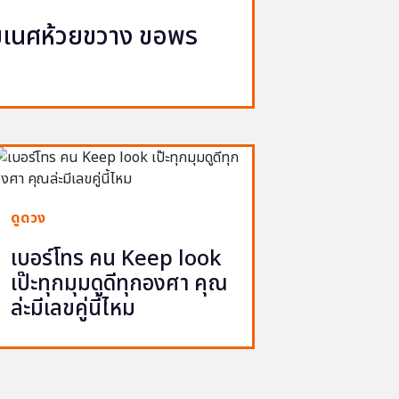
ิฆเนศห้วยขวาง ขอพร
จ
ดูดวง
เบอร์โทร คน Keep look
เป๊ะทุกมุมดูดีทุกองศา คุณ
ล่ะมีเลขคู่นี้ไหม