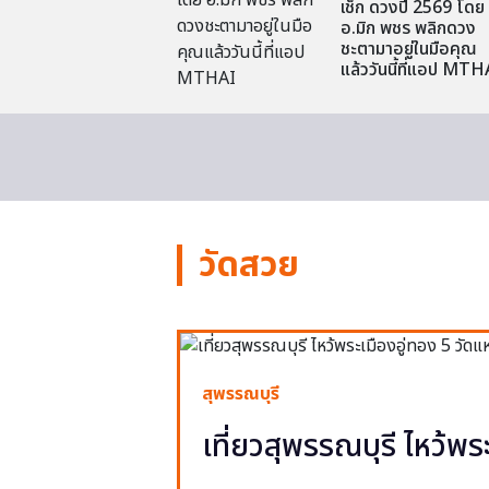
เช็ก ดวงปี 2569 โดย
อ.มิก พชร พลิกดวง
ชะตามาอยู่ในมือคุณ
แล้ววันนี้ที่แอป MTH
วัดสวย
สุพรรณบุรี
เที่ยวสุพรรณบุรี ไหว้พร