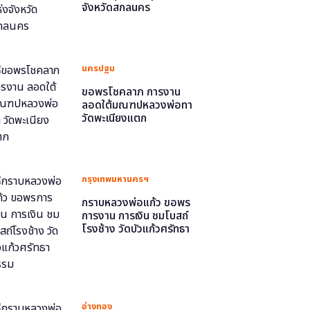
จังหวัดสกลนคร
นครปฐม
ขอพรโชคลาภ การงาน
ลอดใต้มณฑปหลวงพ่อทา
วัดพะเนียงแตก
กรุงเทพมหานครฯ
กราบหลวงพ่อแก้ว ขอพร
การงาน การเงิน ชมโบสถ์
โรงช้าง วัดบัวแก้วศรัทธา
ธรรม
อ่างทอง