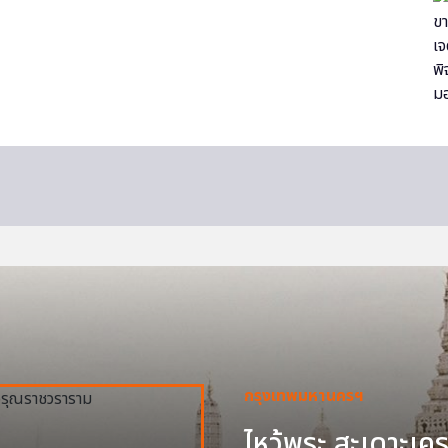
กรุงเทพมหานครฯ
ไหว้พระ สะเดาะเครา