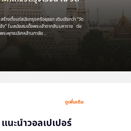
้างตั้งแต่สมัยกรุงศรีอยุธยา เดิมเรียกว่า “วัด
แจ้ง” ในสมัยสมเด็จพระเจ้าตากสินมหาราช ต่อ
พระพุทธเลิศหล้านภาลัย ..
ดูเพิ่มเติม
แนะนำวอลเปเปอร์