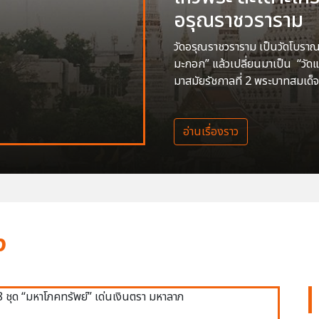
อรุณราชวราราม
วัดอรุณราชวราราม เป็นวัดโบราณสร
มะกอก” แล้วเปลี่ยนมาเป็น “วัด
มาสมัยรัชกาลที่ 2 พระบาทสมเด็จ
อ่านเรื่องราว
ง