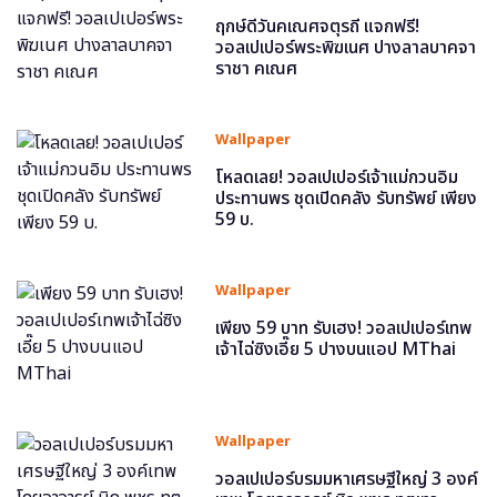
ฤกษ์ดีวันคเณศจตุรถี แจกฟรี!
วอลเปเปอร์พระพิฆเนศ ปางลาลบาคจา
ราชา คเณศ
Wallpaper
โหลดเลย! วอลเปเปอร์เจ้าแม่กวนอิม
ประทานพร ชุดเปิดคลัง รับทรัพย์ เพียง
59 บ.
Wallpaper
เพียง 59 บาท รับเฮง! วอลเปเปอร์เทพ
เจ้าไฉ่ซิงเอี๊ย 5 ปางบนแอป MThai
Wallpaper
วอลเปเปอร์บรมมหาเศรษฐีใหญ่ 3 องค์