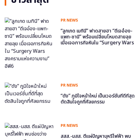
PR NEWS
“ลูกเกด เมทินี” ฟาดสายฮา “ดีเจอ๋อง-
แพท-ซานิ” พร้อมเปลี่ยนโหมดสายลุย
เมื่อเจอภารกิจหินใน “Surgery Wars
สงครามแห่งความงาม” อีพี6
PR NEWS
“ดัง” ภูมิใจหน้าใหม่ เป็นเวอร์ชั่นที่ดีที่สุด
ตัดสินใจถูกที่ศัลยกรรม
PR NEWS
สสส.-มสส. ตีแผ่ปัญหาบุหรี่ไฟฟ้า พบ