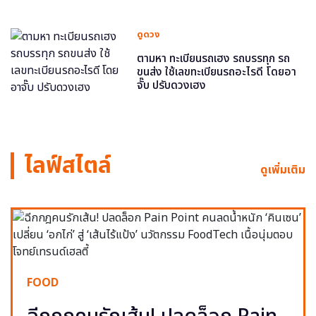
ดูดวง
ตามหา ทะเบียนรถเฮง รถบรรทุก รถ
ขนส่ง ใช้เลขทะเบียนรถอะไรดี โดยอา
จั๊บ ปรับดวงเฮง
ไลฟ์สไตล์
ดูเพิ่มเติม
FOOD