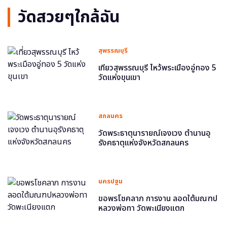
วัดสวยๆใกล้ฉัน
สุพรรณบุรี
เที่ยวสุพรรณบุรี ไหว้พระเมืองอู่ทอง 5
วัดแห่งขุนเขา
สกลนคร
วัดพระธาตุนารายณ์เจงเวง ตำนานอุ
รังคธาตุแห่งจังหวัดสกลนคร
นครปฐม
ขอพรโชคลาภ การงาน ลอดใต้มณฑป
หลวงพ่อทา วัดพะเนียงแตก