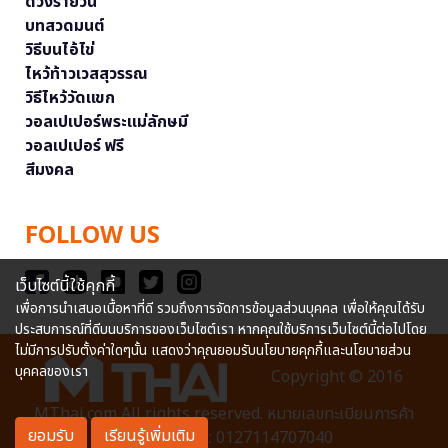
ดวงรายวัน
บทสวดมนต์
วิธีบนไอ้ไข่
ไหว้ท้าวเวสสุวรรณ
วิธีไหว้วัดแขก
วอลเปเปอร์พระแม่ลักษมี
วอลเปเปอร์ ฟรี
สีมงคล
FOLLOW US
เว็บไซต์นี้ใช้คุกกี้
เพื่อการนำเสนอเนื้อหาที่ดี รวมถึงการจัดการข้อมูลส่วนบุคคล เพื่อให้คุณได้รับ
ประสบการณ์ที่ดีบนบริการของเว็บไซต์เรา หากคุณใช้บริการเว็บไซต์นี้ต่อไปโดย
ไม่มีการปรับตั้งค่าใดๆนั้น แสดงว่าคุณยอมรับนโยบายคุกกี้และนโยบายส่วน
บุคคลของเรา
Copyright © 2016
MThai.com All rights reserved. หมายเลขทะเบียนการค้า
ยอมรับ
เรียนรู้เพิ่มเติม
อิเล็กทรอนิกส์ : 0127114707040