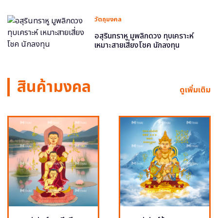
วัตถุมงคล
อสุรินทราหู มูพลิกดวง ทุบเคราะห์
เหมาะสายเสี่ยงโชค นักลงทุน
สินค้ามงคล
ดูเพิ่มเติม