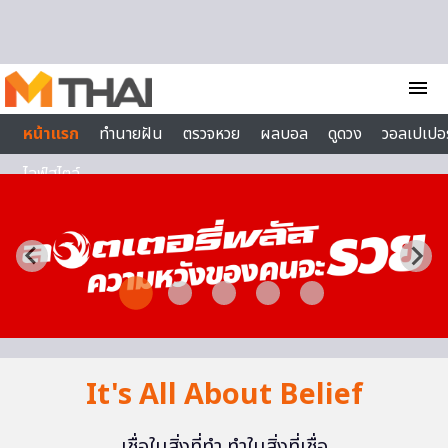
Skip to content
menu
หน้าแรก
ทำนายฝัน
ตรวจหวย
ผลบอล
ดูดวง
วอลเปเปอร
ไลฟ์สไตล์
It's All About Belief
เชื่อในสิ่งที่ทำ ทำในสิ่งที่เชื่อ