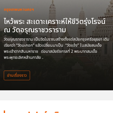
กรุงเทพมหานครฯ
ไหว้พระ สะเดาะเคราะห์ให้ชีวิตรุ่งโรจน์
ณ วัดอรุณราชวราราม
วัดอรุณราชวราราม เป็นวัดโบราณสร้างตั้งแต่สมัยกรุงศรีอยุธยา เดิม
เรียกว่า “วัดมะกอก” แล้วเปลี่ยนมาเป็น “วัดแจ้ง” ในสมัยสมเด็จ
พระเจ้าตากสินมหาราช ต่อมาสมัยรัชกาลที่ 2 พระบาทสมเด็จ
พระพุทธเลิศหล้านภาลัย ..
อ่านเรื่องราว