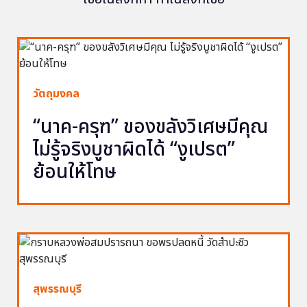
วัตถุมงคล
“นาค-ครุฑ” ของขลังวิเศษมีคุณ
ไม่รู้จริงบูชาผิดได้ “งูเปรต”
ย้อนให้โทษ
สุพรรณบุรี