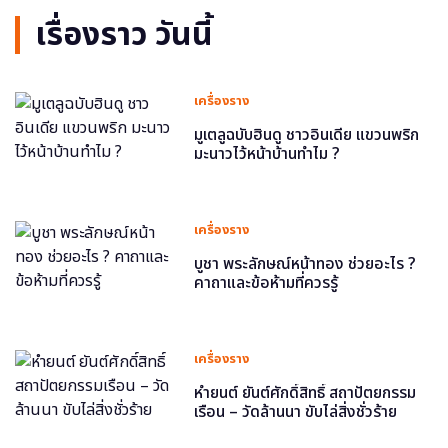
เรื่องราว วันนี้
เครื่องราง
มูเตลูฉบับฮินดู ชาวอินเดีย แขวนพริก
มะนาวไว้หน้าบ้านทำไม ?
เครื่องราง
บูชา พระลักษณ์หน้าทอง ช่วยอะไร ?
คาถาและข้อห้ามที่ควรรู้
เครื่องราง
หำยนต์ ยันต์ศักดิ์สิทธิ์ สถาปัตยกรรม
เรือน – วัดล้านนา ขับไล่สิ่งชั่วร้าย