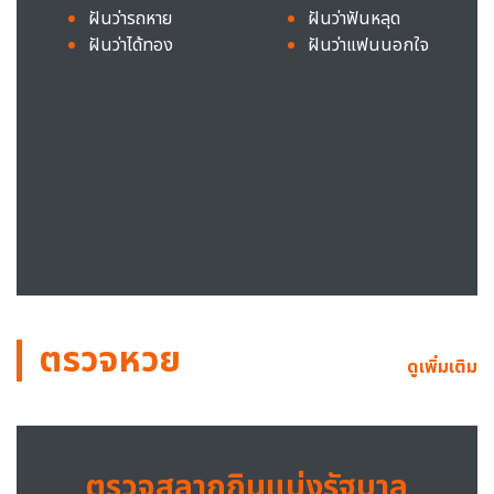
ฝันว่ารถหาย
ฝันว่าฟันหลุด
ฝันว่าได้ทอง
ฝันว่าแฟนนอกใจ
ตรวจหวย
ดูเพิ่มเติม
ตรวจสลากกินแบ่งรัฐบาล