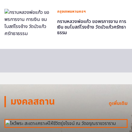
กรุงเทพมหานครฯ
กราบหลวงพ่อแก้ว ขอพรการงาน การ
เงิน ชมโบสถ์โรงช้าง วัดบัวแก้วศรัทธา
ธรรม
มงคลสถาน
ดูเพิ่มเติม