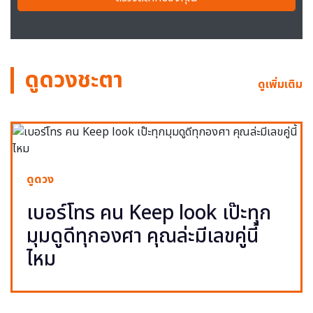
ดูดวงชะตา
ดูเพิ่มเติม
ดูดวง
เบอร์โทร คน Keep look เป๊ะทุก
มุมดูดีทุกองศา คุณล่ะมีเลขคู่นี้
ไหม