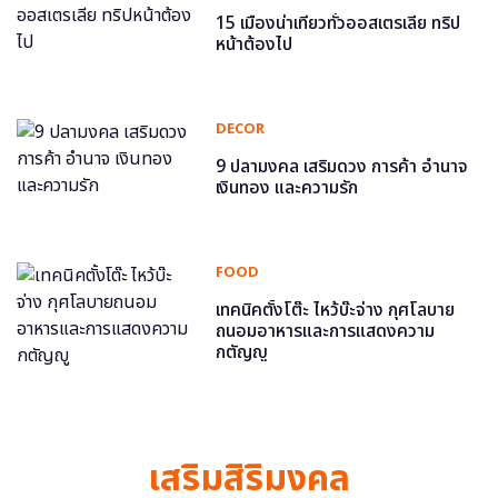
15 เมืองน่าเที่ยวทั่วออสเตรเลีย ทริป
หน้าต้องไป
DECOR
9 ปลามงคล เสริมดวง การค้า อำนาจ
เงินทอง และความรัก
FOOD
เทคนิคตั้งโต๊ะ ไหว้บ๊ะจ่าง กุศโลบาย
ถนอมอาหารและการแสดงความ
กตัญญู
เสริมสิริมงคล