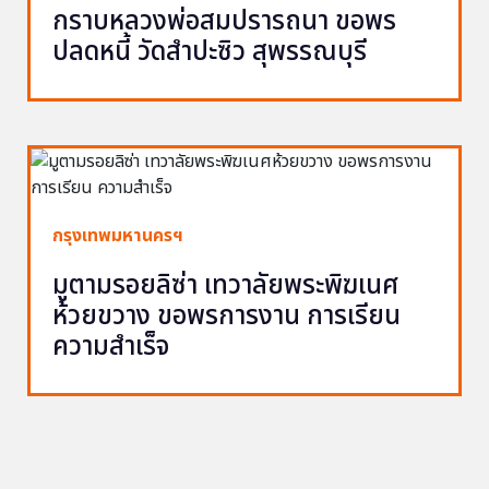
กราบหลวงพ่อสมปรารถนา ขอพร
ปลดหนี้ วัดสำปะซิว สุพรรณบุรี
กรุงเทพมหานครฯ
มูตามรอยลิซ่า เทวาลัยพระพิฆเนศ
ห้วยขวาง ขอพรการงาน การเรียน
ความสำเร็จ