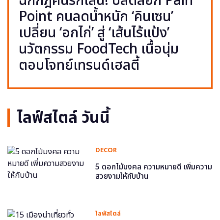
ฉีกกฎคนรักเส้น! ปลดล็อก Pain
Point คนลดน้ำหนัก ‘คินเซน’
เปลี่ยน ‘อกไก่’ สู่ ‘เส้นไร้แป้ง’
นวัตกรรม FoodTech เนื้อนุ่ม
ตอบโจทย์เทรนด์เฮลตี้
ไลฟ์สไตล์ วันนี้
DECOR
5 ดอกไม้มงคล ความหมายดี เพิ่มความ
สวยงามให้กับบ้าน
ไลฟ์สไตล์