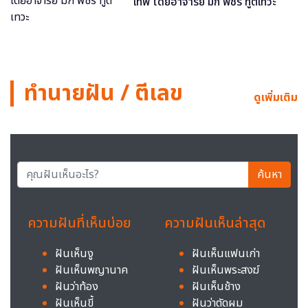
เทพ โดยอาจารย์ มิก พชร ทูตเทวะ
ทำนายฝัน / ตีเลข
ดูเพิ่มเติม
ค้นหา
ความฝันที่เห็นบ่อย
ความฝันเห็นล่าสุด
ฝันเห็นงู
ฝันเห็นแฟนเก่า
ฝันเห็นพญานาค
ฝันเห็นพระสงฆ์
ฝันว่าท้อง
ฝันเห็นช้าง
ฝันเห็นขี้
ฝันว่าตัดผม