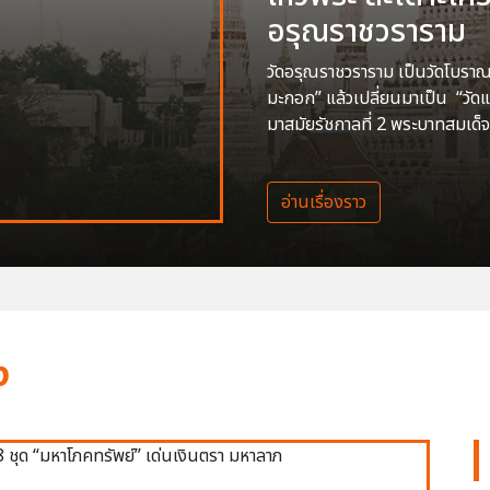
อรุณราชวราราม
วัดอรุณราชวราราม เป็นวัดโบราณสร
มะกอก” แล้วเปลี่ยนมาเป็น “วัด
มาสมัยรัชกาลที่ 2 พระบาทสมเด็จ
อ่านเรื่องราว
ง