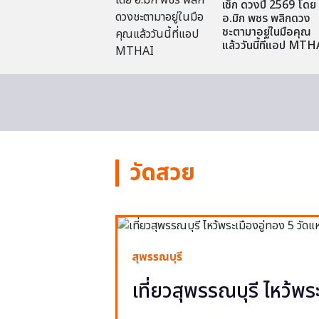
เช็ก ดวงปี 2569 โดย
อ.มิก พชร พลิกดวง
ชะตามาอยู่ในมือคุณ
แล้ววันนี้ที่แอป MTH
วัดสวย
สุพรรณบุรี
เที่ยวสุพรรณบุรี ไหว้พร