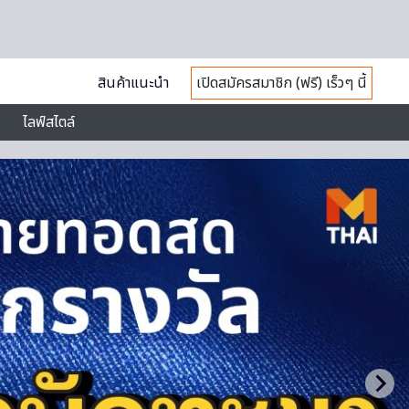
สินค้าแนะนำ
เปิดสมัครสมาชิก (ฟรี) เร็วๆ นี้
ไลฟ์สไตล์