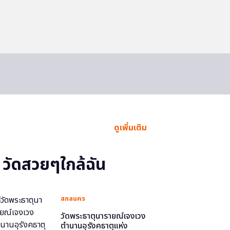
ดูเพิ่มเติม
วัดสวยๆใกล้ฉัน
สกลนคร
วัดพระธาตุนารายณ์เจงเวง
ตำนานอุรังคธาตุแห่ง