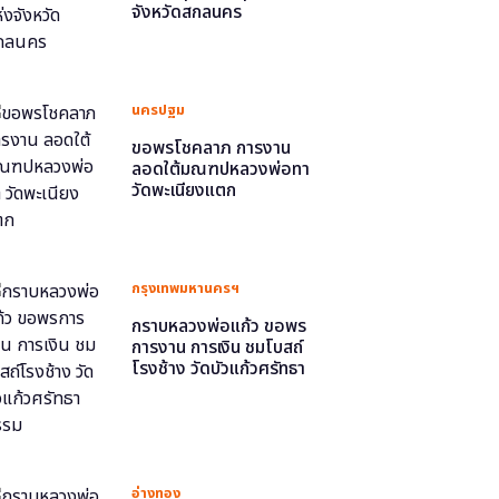
จังหวัดสกลนคร
นครปฐม
ขอพรโชคลาภ การงาน
ลอดใต้มณฑปหลวงพ่อทา
วัดพะเนียงแตก
กรุงเทพมหานครฯ
กราบหลวงพ่อแก้ว ขอพร
การงาน การเงิน ชมโบสถ์
โรงช้าง วัดบัวแก้วศรัทธา
ธรรม
อ่างทอง