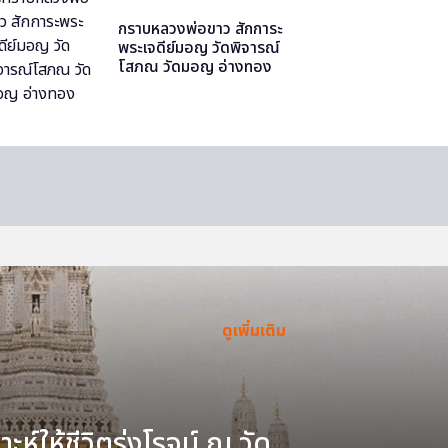
กราบหลวงพ่อขาว สักการะ
พระเจดีย์มอญ วัดพิจารณ์
โสภณ วัดมอญ อ่างทอง
ดูเพิ่มเติม
ะห์ให้ชีวิตรุ่งโรจน์ ณ วัด