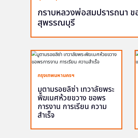
กราบหลวงพ่อสมปรารถนา ขอพ
สุพรรณบุรี
กรุงเทพมหานครฯ
มูตามรอยลิซ่า เทวาลัยพระ
พิฆเนศห้วยขวาง ขอพร
การงาน การเรียน ความ
สำเร็จ