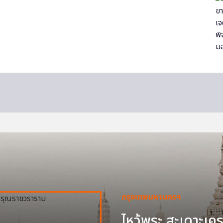
กรุงเทพมหานครฯ
ไหว้พระ สะเดาะเครา