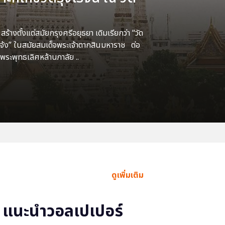
้างตั้งแต่สมัยกรุงศรีอยุธยา เดิมเรียกว่า “วัด
แจ้ง” ในสมัยสมเด็จพระเจ้าตากสินมหาราช ต่อ
พระพุทธเลิศหล้านภาลัย ..
ดูเพิ่มเติม
แนะนำวอลเปเปอร์